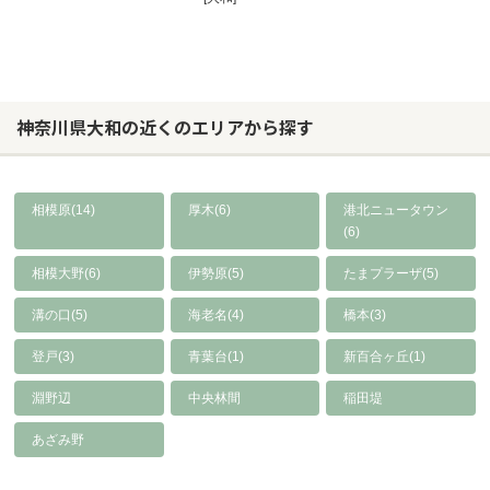
神奈川県大和の近くのエリアから探す
相模原(14)
厚木(6)
港北ニュータウン
(6)
相模大野(6)
伊勢原(5)
たまプラーザ(5)
溝の口(5)
海老名(4)
橋本(3)
登戸(3)
青葉台(1)
新百合ヶ丘(1)
淵野辺
中央林間
稲田堤
あざみ野