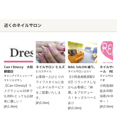
近くのネイルサロン
Can I Dressy 大和
ネイルサロン ヒルズ
NAIL SALON 緩り。
ネイルサロ
鶴間店
ール REN
ヒルズネイル
ネイルサロンユルリ
キャンアイドレッシーヤ
ネイルサロン
お客様一人ひとりの
【小田急相模原駅2
マトツルマテン
ナオ
ライフスタイルに合
分】リラックスしな
【Can I Dressy】ラ
小田急相模
ったネイルサービス
がらお客様に『綺
メグラジェル10本で
徒歩30秒。朝
をご提案いたしま
麗』をプロデュー
\1,890♪とってもお財
深夜24:00
す。
ス！キッズスペース
布に優しい！
中～！
[約3.2km]
あり
[約1.4km]
[約3.5km]
[約3.2km]