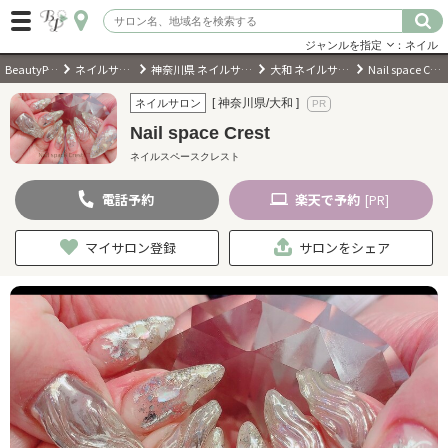
ジャンルを指定
：ネイル
BeautyPark
ネイルサロン
神奈川県 ネイルサロン
大和 ネイルサロン
Nail space Crest
ログイン
[ 神奈川県/大和 ]
ネイルサロン
Nail space Crest
会員登録
（無料）
ネイルスペースクレスト
電話
予約
楽天
で予約
[PR]
キーワード検索
ジャンルを選択
マイサロン登録
サロンをシェア
キーワードで検索
近くのサロンを探す
現在地から探す