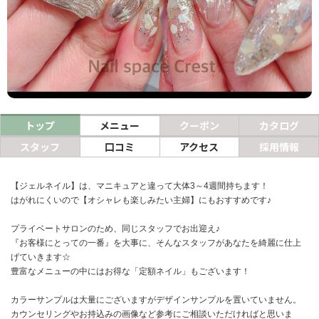
ヘアサロン
ネイルサロン
まつげサロン
エステサロン
トップ
メニュー
クーポン
カタログ
リラクゼーションサロン
スタッフ
口コミ
アクセス
採用情報
美容クリニック
【ジェルネイル】は、マニキュアと違って大体3～4週間持ちます！
はがれにくいので【オシャレも楽しみたい主婦】にもおすすめです♪
ヘアカタログ
プライベートサロンのため、同じスタッフでお出迎え♪
ネイルカタログ
『お客様にとっての一番』を大事に、そんなスタッフがあなたを綺麗に仕上
メンズカタログ
げていきます☆
豊富なメニューの中にはお得な「定額ネイル」もございます！
カラーサンプルは大量にございますがデザインサンプルを置いていません。
カウンセリングやお持込みの画像など参考にご相談いただければと思いま