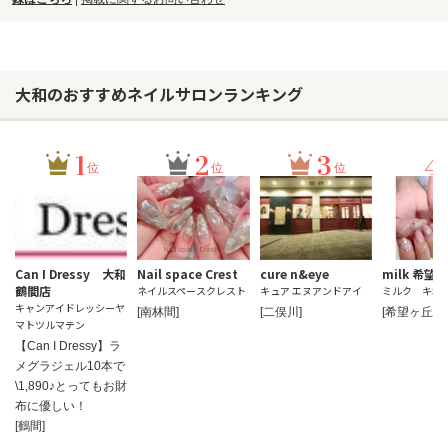
大和のおすすめネイルサロンランキング
1
2
3
4
位
位
位
Can I Dressy 大和
Nail space Crest
cure n&eye
milk 希望
鶴間店
ネイルスペースクレスト
キュア エヌアンドアイ
ミルク キボ
キャンアイドレッシーヤ
[南林間]
[二俣川]
[希望ヶ丘]
マトツルマテン
【Can I Dressy】ラ
メグラジェル10本で
\1,890♪とってもお財
布に優しい！
[鶴間]