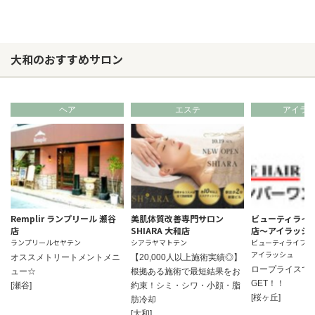
大和のおすすめサロン
ヘア
エステ
アイラ
Remplir ランプリール 瀬谷
美肌体質改善専門サロン
ビューティライ
店
SHIARA 大和店
店～アイラッシ
ランプリールセヤテン
シアラヤマトテン
ビューティライフカ
アイラッシュ
オススメトリートメントメニ
【20,000人以上施術実績◎】
ロープライスで
ュー☆
根拠ある施術で最短結果をお
GET！！
[瀬谷]
約束！シミ・シワ・小顔・脂
[桜ヶ丘]
肪冷却
[大和]