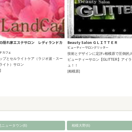
の隠れ家エステサロン レディランドカ
Beauty Salon ＧＬＩＴＴＥＲ
ビューティーサロングリッター
ドカフェ
技術とデザインに定評♪相模原で圧倒的
ップとセルライトケア（ラジオ波・スー
ビューティーサロン【GLITTER】アイ
ライト）サロン
ュ！！
]
[相模原]
北ニュータウン(6)
相模大野(6)