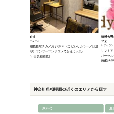
titi
相模大野
フェ
ティティ
レディラン
相模原駅チカ／お子様OK《こだわりカラー／頭浸
リフトア
浴》マンツーマンサロンで女性に人気♪
パーセル
[小田急相模原]
[相模大野
神奈川県相模原の近くのエリアから探す
厚木(6)
港