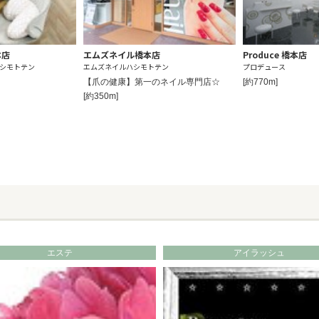
本店
エムズネイル橋本店
Produce 橋本店
ハシモトテン
エムズネイルハシモトテン
プロデュース
【爪の健康】第一のネイル専門店☆
[約770m]
[約350m]
エステ
アイラッシュ