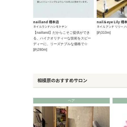
nailland 橋本店
nail＆eye Lily 橋
ネイルランドハシモトテン
ネイル アンド リリー 
【nailland】だからこそご提供ができ
[約310m]
る、ハイクオリティーな技術をスピー
ディーに、リーズナブルな価格で☆
[約280m]
相模原のおすすめサロン
ヘア