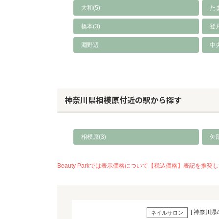
大和(5)
たま
橋本(3)
登戸
淵野辺
中
神奈川県相模原付近の駅から探す
相模原(3)
矢部
Beauty Parkでは表示価格について【税込価格】表記
[ 神奈川県/
ネイルサロン