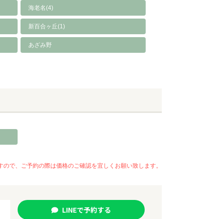
海老名(4)
新百合ヶ丘(1)
あざみ野
いますので、ご予約の際は価格のご確認を宜しくお願い致します。
LINE
で
予約
する