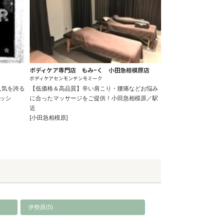
ボディケア専門店 もみ~く 小田急相模原店
ボディケアセンモンテンモミーク
人気を誇る
【低価格＆高品質】辛い肩こり・腰痛などお悩み
ラッシ
に合ったマッサージをご提供！小田急相模原／駅
近
[小田急相模原]
伊勢原(5)