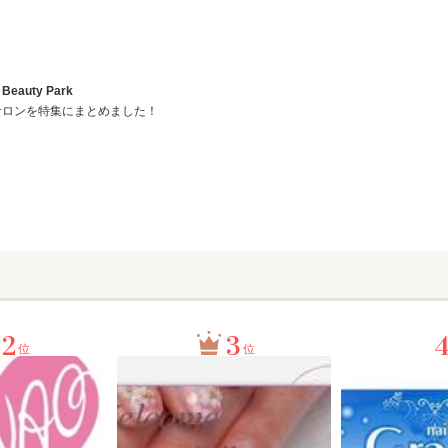
auty Park
サロンを特集にまとめました！
2
3
位
位