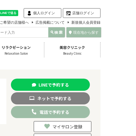
個人ログイン
店舗ログイン
ご希望の店舗様へ
広告掲載について
新規個人会員登録
現在地から探す
リラクゼーション
美容クリニック
Relaxation Salon
Beauty Clinic
LINE
で
予約
する
ネット
で
予約
する
電話
で
予約
する
マイサロン登録