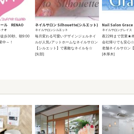
ール RENAO
ネイルサロン Silhouette(シルエット)
Nail Salon Grace
レナオ
ネイルサロンシルエット
ネイルサロングレイス
歩30秒。朝9:00
毎月変わる可愛いデザインジェルネイ
夜22時まで営業★
営業中～！
ルが人気♪アットホームなネイルサロン
会社帰りでも安心
【シルエット】で素敵なネイルを☆
老舗ネイルサロン【G
[矢部]
[本厚木]