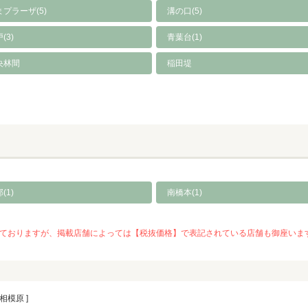
プラーザ(5)
溝の口(5)
(3)
青葉台(1)
央林間
稲田堤
(1)
南橋本(1)
を推奨しておりますが、掲載店舗によっては【税抜価格】で表記されている店舗も御座
相模原 ]