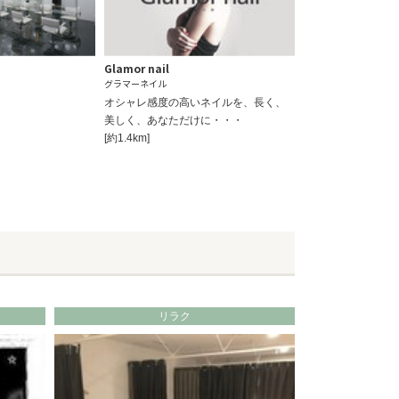
Glamor nail
グラマーネイル
オシャレ感度の高いネイルを、長く、
美しく、あなただけに・・・
[約1.4km]
リラク