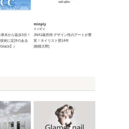
minpiy
ミンピィ
本厚木から徒歩3分！
JNA1級所持 デザイン性のアートが豊
☆技術に定評のある
富！ネイリスト歴14年
race】♪
[相模大野]