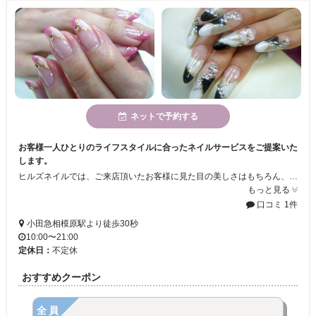
ネットで予約する
お客様一人ひとりのライフスタイルに合ったネイルサービスをご提案いた
します。
ヒルズネイルでは、ご来店頂いたお客様に見た目の美しさはもちろん、 毎日幸せな気持ちで過ごせる事を目標に、心掛けています。 「会社帰りに気軽に寄りたい・・・」 「時間をかけずキレイになりたい・・・」など・・。 大人気のbioジェルから、スカルプチャア、まつ毛カール、footケア などネイルサロンが初めての方でも詳しく説明しますので、安心して ご来店いただけます。従業員一同、お待ちしております
もっと見る
口コミ 1件
小田急相模原駅より徒歩30秒
10:00〜21:00
定休日：
不定休
おすすめクーポン
全員