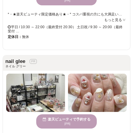
[PR]
*・★楽天ビューティ限定価格あり★・* コスパ重視の方にも大満足いただいています！ ☑ 忙しい方にも嬉しい【時短ネイル】 ☑ 落ち着いた空間で【リラックス施術】 ☑ シンプル〜トレンド・ニュアンスまで【幅広いデザイン対応】 皆様のお悩み・理想に近づけるよう、 精一杯お施術させて頂きます。 リーズナブルな価格と丁寧な施術で リラックスできるひとときをお過ごしください。
もっと見る
平日 / 10:30 ～ 22:00（最終受付 20:30） 土日祝 / 9:30 ～ 20:00（最終
受付 …
定休日：
無休
nail glee
ネイル グリー
楽天ビューティで予約する
[PR]