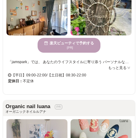
楽天ビューティで予約する
[PR]
「jamspark」では、 あなたのライフスタイルに寄り添う パーソナルなネイル体験をご提供します。 お爪の形・厚みはもちろん、 普段の手の使い方まで丁寧にカウンセリング。 日常にフィットする“あなただけ”の ベース＆コーティングをご提案します。 水仕事が多い方、PCをよく使う方にも◎ 機能性と美しさを両立したカスタムネイルで、 指先を見るたびに自信が持てる毎日へ。 お子様・ペット同伴OKの安心空間。 江ノ電「湘南海岸公園駅」から徒歩圏内で通いやすさも魅力。 ネイルは“飾り”ではなく、 あなたを引き立てる日常の一部に。 経験豊富なネイリストが、 あなただけの特別な指先を叶えます。 ぜひ「jamspark」で、 あなたらしいネイルの世界を。
もっと見る
【平日】09:00-22:00/【土日祝】08:30-22:00
定休日：
不定休
Organic nail luana
オーガニックネイルルアナ