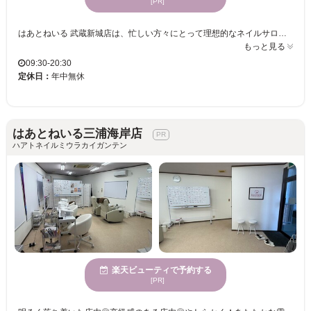
[PR]
はあとねいる 武蔵新城店は、忙しい方々にとって理想的なネイルサロンです。アットホームな雰囲気で、リラックスしながら過ごせます。特に魅力的なのは、「早い・安い・キレイ」を実現しているところ。多忙な毎日でも短時間で施術を受けられ、リーズナブルな価格で続けて通えます。経験豊富なネイリストが、シンプルからトレンドまで幅広いデザインを提案し、丁寧に仕上げますので、指先が華やかになり毎日の気分が上がります。また、幅広い年齢層の方々に対応しており、子連れの方も安心して訪れることができます。はあとねいる 武蔵新城店で理想のネイルを楽しんでください。
もっと見る
09:30-20:30
定休日：
年中無休
はあとねいる三浦海岸店
ハアトネイルミウラカイガンテン
楽天ビューティで予約する
[PR]