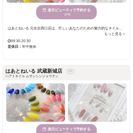
楽天ビューティで予約する
[PR]
はあとねいる 元住吉西口店は、忙しいあなたのための魅力的なネイルサロン。居心地の良さを感じる店舗で、手頃な価格ながらキレイな仕上がりを提供。経験豊富なネイリストによる迅速かつ丁寧な施術で、短時間でも高品質な指先を実現します。多様な年齢向けに対応したデザインを豊富に取り揃え、どなたでも気軽に新しい自分を楽しめる場所です。ストレスを解消し、自分の家のように何度もご来店いただける雰囲気で、初めての方も安心です。はあとねいるで、毎日の気分をアップさせる美しさを手に入れましょう。
もっと見る
09:30-20:30
定休日：
年中無休
はあとねいる 武蔵新城店
ハアトネイル ムサシシンジョウテン
楽天ビューティで予約する