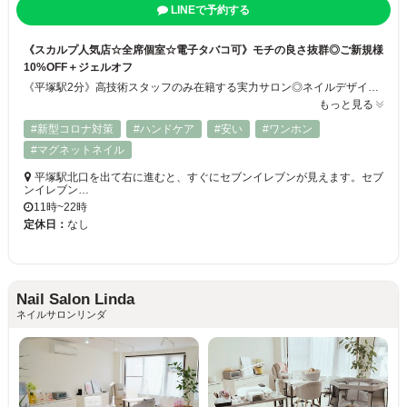
LINEで予約する
《スカルプ人気店☆全席個室☆電子タバコ可》モチの良さ抜群◎ご新規様
10%OFF＋ジェルオフ
《平塚駅2分》高技術スタッフのみ在籍する実力サロン◎ネイルデザインやモチのお悩み等お任せください♪丁寧で思いやりある施術・モチの良さにリピーター続出！！ 流行りのデザインのご提案はもちろん、あなたの【こだわり】の部分まで読み取り素敵なネイルに仕上げます♪新規ワンカラー→ジェル4,480円 スカルプ8,980円
もっと見る
#新型コロナ対策
#ハンドケア
#安い
#ワンホン
#マグネットネイル
平塚駅北口を出て右に進むと、すぐにセブンイレブンが見えます。セブ
ンイレブン…
11時~22時
定休日：
なし
Nail Salon Linda
ネイルサロンリンダ