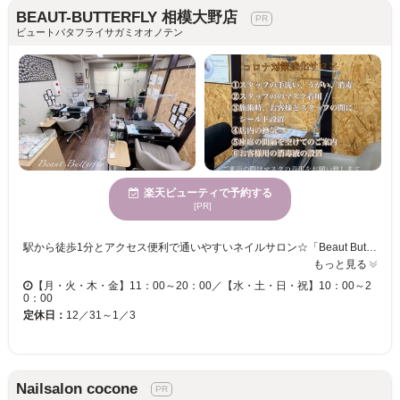
BEAUT-BUTTERFLY 相模大野店
ビュートバタフライサガミオオノテン
楽天ビューティで予約する
[PR]
駅から徒歩1分とアクセス便利で通いやすいネイルサロン☆「Beaut Butterfly 相模大野店（ビュートバタフライ）」☆幅広い客層から長年支持を得る、実力派サロンです！ 店内にはボサヴァが流れる居心地の良い空間です♪ベテランネイリストがお客様のライフスタイル・爪の形・状態をカウンセリングし、丁寧かつ「高いデザイン性とセンス」でお仕上げいたします◎アートの種類も多数ご用意しておりますので、まだデザインが決まっていない方もお気軽にお越しください♪ 当サロンは「シンプル系・華やか系デザイン」が得意です！シンプルネイルには、豊富な繊細アートで品のある魅力的な指先に☆華やかネイルではトレンドを取り入れつつ、ブライダルなどの特別なシーンから日常にも合うデザインをご提案いたします◎ ぜひ「Beaut Butterfly相模大野店」で、魅力あふれる指先を手に入れてみませんか♪
もっと見る
【月・火・木・金】11：00～20：00／【水・土・日・祝】10：00～2
0：00
定休日：
12／31～1／3
Nailsalon cocone