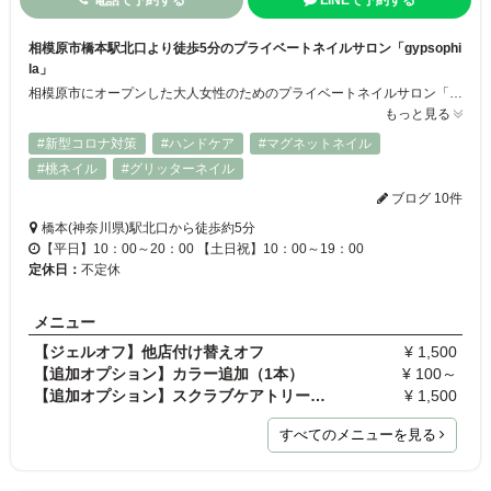
電話で予約する
LINEで予約する
相模原市橋本駅北口より徒歩5分のプライベートネイルサロン「gypsophi
la」
相模原市にオープンした大人女性のためのプライベートネイルサロン「gypsophila」♪橋本駅北口から徒歩5分とアクセスも抜群！ また、お爪に優しいジェル「パラジェル」導入店です。追加料金なく変更可能です。 日本ネイリスト協会（JNA）認定スクールを卒業した1級上級ネイリストがお一人お一人の爪の状態とやりたいデザインを丁寧にカウンセリングし再現いたします！
もっと見る
#新型コロナ対策
#ハンドケア
#マグネットネイル
#桃ネイル
#グリッターネイル
ブログ 10件
橋本(神奈川県)駅北口から徒歩約5分
【平日】10：00～20：00 【土日祝】10：00～19：00
定休日：
不定休
メニュー
【ジェルオフ】他店付け替えオフ
¥ 1,500
【追加オプション】カラー追加（1本）
¥ 100～
【追加オプション】スクラブケアトリートメント
¥ 1,500
すべてのメニューを見る