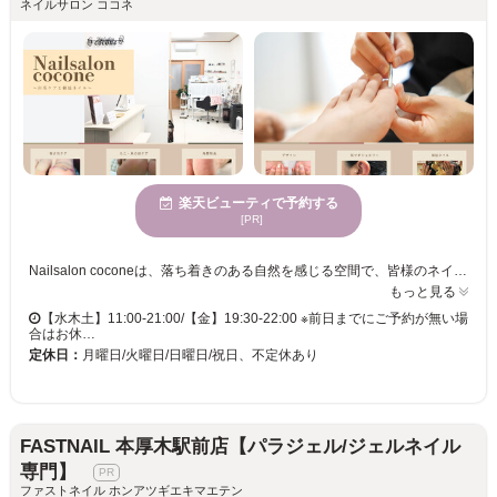
ネイルサロン ココネ
楽天ビューティで予約する
[PR]
Nailsalon coconeは、落ち着きのある自然を感じる空間で、皆様のネイルケアをお手伝いします。巻き爪や凸凹ネイルなど、爪の悩みを抱えている方にもおすすめのプライベートサロンです。特殊技術ジェルを使用した施術で、水仕事が多い方や爪が割れやすい方にも安心の持ちと艶を提供します。車椅子でも来店可能なバリアフリー設備が整っており、完全貸切の空間で、爪の悩みにしっかり寄り添うサービスを提供します。初めてのネイルケアや男性のお客様もぜひ、お越しください。
もっと見る
【水木土】11:00-21:00/【金】19:30-22:00 ※前日までにご予約が無い場
合はお休…
定休日：
月曜日/火曜日/日曜日/祝日、不定休あり
FASTNAIL 本厚木駅前店【パラジェル/ジェルネイル
専門】
ファストネイル ホンアツギエキマエテン