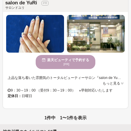
salon de YuRi
サロンドユリ
楽天ビューティで予約する
[PR]
上品な落ち着いた雰囲気のトータルビューティーサロン『salon de YuRi（サロンド ユリ）』ゆったりとした気持ちで過ごせるとリピーターにも好評です♪ 丁寧なカウンセリングであなたのライフスタイルに合わせたデザインを提案してくれます！予算にあわせて出来るのも嬉しいですね。 ネイルだけでなくヘア、着付け～エステまでトータルでキレイをサポートしてくれるので、忙しい女性にピッタリです。 【ユリ会員募集中】お得なサービスを受けることが出来る会員様募集中！！詳しくはスタッフにお尋ねください。 マンネリしたデザイン、もっとキレイになりたい！！と思ったらYuRiにお立ち寄りください。♪
もっと見る
9：30～19：00 （受付9：30～19：00） ※早朝対応いたします
定休日：
日曜日
1件中 1〜1件を表示