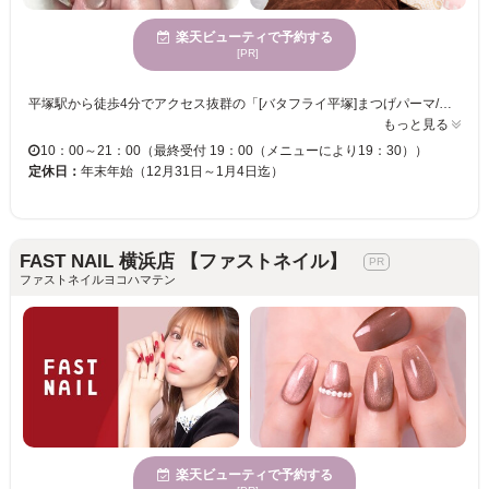
楽天ビューティで予約する
[PR]
平塚駅から徒歩4分でアクセス抜群の「[バタフライ平塚]まつげパーマ/マツエク/眉毛/パリ/長さだし/パラジェル」 トータルビューティー全てが叶う♪高級感溢れるシックで落ち着いた雰囲気の店内で、リラックスできる時間をお過ごし頂けます。 仕事、家事、育児に頑張っている皆様が日常のストレスから開放され心の中から美しいご自身を取り戻して頂けるよう、心のこもったサービスと満足頂ける技術でおもてなしさせて頂きます☆ お客様のお越しを心よりお待ちしております♪
もっと見る
10：00～21：00（最終受付 19：00（メニューにより19：30））
定休日：
年末年始（12月31日～1月4日迄）
FAST NAIL 横浜店 【ファストネイル】
ファストネイルヨコハマテン
楽天ビューティで予約する