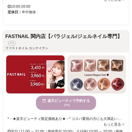
10:00-20:00
定休日：
年中無休
FASTNAIL 関内店【パラジェル/ジェルネイル専門】
ファストネイル カンナイテン
楽天ビューティで予約する
[PR]
*・★楽天ビューティ限定価格あり★・* コスパ重視の方にも大満足いただいています！ ☑ 忙しい方にも嬉しい【時短ネイル】 ☑ 落ち着いた空間で【リラックス施術】 ☑ シンプル〜トレンド・ニュアンスまで【幅広いデザイン対応】 皆様のお悩み・理想に近づけるよう、 精一杯お施術させて頂きます。 リーズナブルな価格と丁寧な施術で リラックスできるひとときをお過ごしください。
もっと見る
平日 / 11:00 ～ 21:00（最終受付 20:00） 土日祝/ 10:00 ～ 20:00（最終