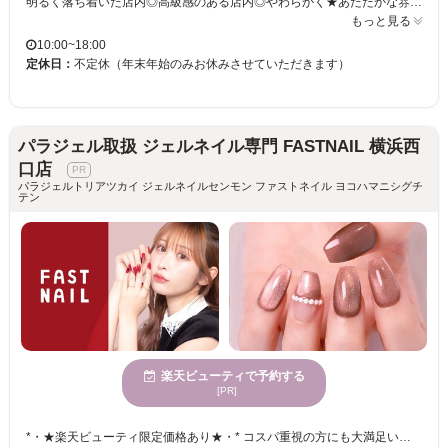
明るく落ち着いた店内◎高級感のある店内◎やわらかく★あたたかな雰囲気の店内◎センスの光るインテリア☆ネイルが初めての方・派手なデザインが出来ない方・こだわりたい方☆彡お客様の理想を叶えるため、種類豊富にメニューをご用意しております♪
もっと見る
10:00~18:00
定休日：
不定休（年末年始のみお休みさせていただきます）
パラジェル取扱 ジェルネイル専門 FASTNAIL 横浜西
口店
パラジェルトリアツカイ ジェルネイルセンモン ファストネイル ヨコハマニシグチ
テン
楽天ビューティで予約する
[PR]
*・★楽天ビューティ限定価格あり★・* コスパ重視の方にも大満足いただいています！ ☑ 忙しい方にも嬉しい【時短ネイル】 ☑ 落ち着いた空間で【リラックス施術】 ☑ シンプル〜トレンド・ニュアンスまで【幅広いデザイン対応】 皆様のお悩み・理想に近づけるよう、 精一杯お施術させて頂きます。 リーズナブルな価格と丁寧な施術で リラックスできるひとときをお過ごしください。