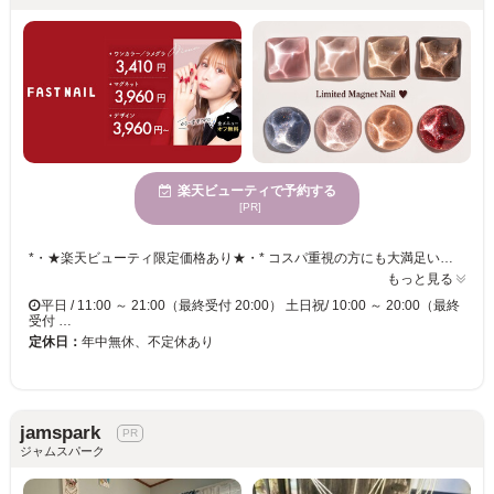
楽天ビューティで予約する
[PR]
*・★楽天ビューティ限定価格あり★・* コスパ重視の方にも大満足いただいています！ ☑ 忙しい方にも嬉しい【時短ネイル】 ☑ 落ち着いた空間で【リラックス施術】 ☑ シンプル〜トレンド・ニュアンスまで【幅広いデザイン対応】 皆様のお悩み・理想に近づけるよう、 精一杯お施術させて頂きます。 リーズナブルな価格と丁寧な施術で リラックスできるひとときをお過ごしください。
もっと見る
平日 / 11:00 ～ 21:00（最終受付 20:00） 土日祝/ 10:00 ～ 20:00（最終
受付 …
定休日：
年中無休、不定休あり
jamspark
ジャムスパーク