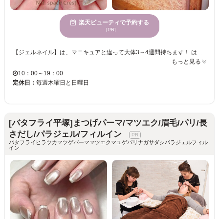
楽天ビューティで予約する
[PR]
【ジェルネイル】は、マニキュアと違って大体3～4週間持ちます！ はがれにくいので【オシャレも楽しみたい主婦】にもおすすめです♪ プライベートサロンのため、同じスタッフでお出迎え♪ 『お客様にとっての一番』を大事に、そんなスタッフがあなたを綺麗に仕上げていきます☆ 豊富なメニューの中にはお得な「定額ネイル」もございます！ カラーサンプルは大量にございますがデザインサンプルを置いていません。 カウンセリングやお持込みの画像など参考にご相談いただければと思います！ ★お客様のご来店を心よりお待ちしております★
もっと見る
10：00～19：00
定休日：
毎週木曜日と日曜日
[バタフライ平塚]まつげパーマ/マツエク/眉毛/パリ/長
さだし/パラジェル/フィルイン
バタフライヒラツカマツゲパーママツエクマユゲパリナガサダシパラジェルフィル
イン