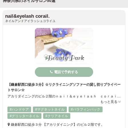
神奈川県のネイルサロン50選
nail&eyelash corail.
ネイルアンドアイラッシュコライユ
電話で予約する
【鎌倉駅西口徒歩３分】☆リクライニングソファーの貸し切りプライベー
トサロン☆
アカリダイニングのビル２階のｎａｉｌ＆ｅｙｅｌａｓｈ ｃｏｒａｉｌ．（コライユ）です。 リクライニングソファーでゆったりお好みの映画やドラマなどをご覧いただきながら、お手入れさせていただきます。 ジェルネイル、フットケア、巻爪矯正にも力を入れており、まつ毛エクステメニューもございます。 ご予約にお伝えいただければ、小さなお子様やお友達とご一緒にご来店いただけますのでお気軽にお申し付けください。
もっと見る
#ハンドケア
#マグネットネイル
#パラフィンパック
#グリッターネイル
#クリアネイル
鎌倉駅西口徒歩３分 【アカリダイニング】のビル２階です。