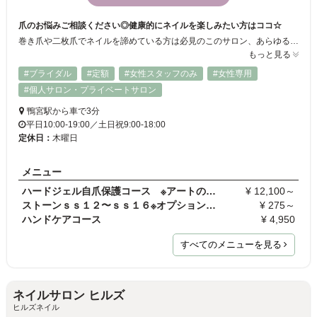
爪のお悩みご相談ください◎健康的にネイルを楽しみたい方はココ☆
巻き爪や二枚爪でネイルを諦めている方は必見のこのサロン、あらゆる爪のトラブルを改善してくれるから思う存分とネイルを楽しめます♪フットケアや手荒れ改善コースもあり、あなたのスタイルチェンジのご提案をご用意してお待ちしております。
もっと見る
#ブライダル
#定額
#女性スタッフのみ
#女性専用
#個人サロン・プライベートサロン
鴨宮駅から車で3分
平日10:00-19:00／土日祝9:00-18:00
定休日：
木曜日
メニュー
ハードジェル自爪保護コース ※アートのみの施術は行…
¥ 12,100～
ストーンｓｓ１２〜ｓｓ１６※オプションメニューの為…
¥ 275～
ハンドケアコース
¥ 4,950
すべてのメニューを見る
ネイルサロン ヒルズ
ヒルズネイル