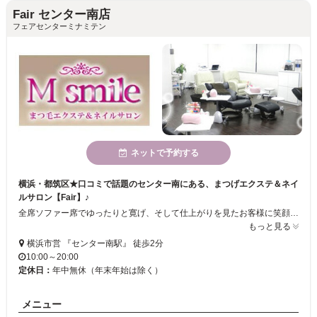
Fair センター南店
フェアセンターミナミテン
ネットで予約する
横浜・都筑区★口コミで話題のセンター南にある、まつげエクステ＆ネイ
ルサロン【Fair】♪
全席ソファー席でゆったりと寛げ、そして仕上がりを見たお客様に笑顔で感動して頂ける様な、技術と接客を常に心掛けております。お客様の指先と目元を更に美しくプロデュースし、指先、目元からの幸せをサポートするのが、私達、Fairのスピリットです♪
もっと見る
横浜市営 『センター南駅』 徒歩2分
10:00～20:00
定休日：
年中無休（年末年始は除く）
メニュー