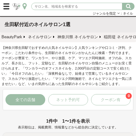
ジャンルを指定
：ネイル
生田駅付近のネイルサロン1選
BeautyPark
ネイルサロン
神奈川県 ネイルサロン
稲田堤 ネイルサ
【神奈川県生田駅でおすすめの人気ネイルサロン】人気ランキングや口コミ・評判、ク
ーポン、こだわり条件から、生田駅のネイルサロンがかんたんに検索・予約できます。
クーポンが豊富で、ワンカラー、やり放題、ケア、マツエク同時施術、オフのみ、スカ
ルプ、長さ出し、フット、定額など、生田駅のネイルサロン自慢のメニューがお安く受
けられます。「ワンカラーのオフィスネイルを、2,000円台の定額コースで安く続けた
い」「今日オフのみしたい」「深夜料金なしで、始発まで営業しているネイルサロン
で、スカルプやり放題がしたい」「マツエク同時施術で、ネイルとマツエクを一気に済
ませたい」など、いまの気持ちにあった生田駅のネイルサロンをご紹介します。
0
全ての店舗
ネット予約可
クーポン有
1件中 1〜1件を表示
表示順位は、掲載費用、情報量などから総合的に決定しています。