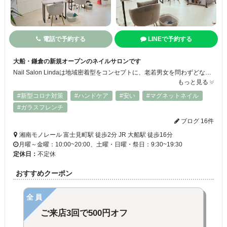
電話で予約する
LINEで予約する
大船・鎌倉の新規オープンのネイルサロンです
Nail Salon Lindaは地域密着型をコンセプトに、老若男女を問わずどなたでも気軽に通える鎌倉・大船のネイルサロンです。 ネイルサロン未経験の方でも、男性でも、ふらっと立ち寄りいただけるような開放的な空間を用意しています。元気に、笑顔でお帰りいただける接客を大切にしています。さわやかな湘南の雰囲気を感じる、白を基調にした、綺麗で明るい店内でゆっくりお過ごしください。
もっと見る
#新型コロナ対策
#ハンドケア
#安い
#マグネットネイル
#ガラスフレンチ
ブログ 16件
湘南モノレール 富士見町駅 徒歩2分 JR 大船駅 徒歩16分
月曜～金曜：10:00~20:00、土曜・日曜・祭日：9:30~19:30
定休日：
不定休
おすすめクーポン
全員
ご来店3回で500円オフ