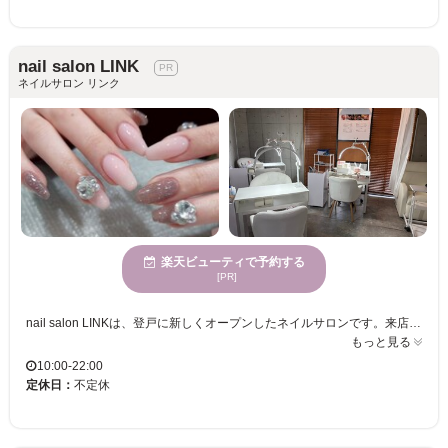
nail salon LINK
ネイルサロン リンク
楽天ビューティで予約する
[PR]
nail salon LINKは、登戸に新しくオープンしたネイルサロンです。来店されたお客様には、様々なサービスや割引をご用意しておりますので、お得に利用できます。静かで穏やかな時間を過ごせる環境が整えられており、心が整う静かな雰囲気が感じられます。このサロンでは、幅広い年齢層のお客様に対応し、多様な年齢に向けたサービスを提供しております。リーズナブルな価格設定で、何度でも通える嬉しい価格が魅力です。さらにお子様連れでも安心してご利用いただける設備が整っており、クレジットカードでの支払いも可能です。新しい自分への変身を楽しむなら、ぜひnail salon LINKをご利用ください。
もっと見る
10:00-22:00
定休日：
不定休