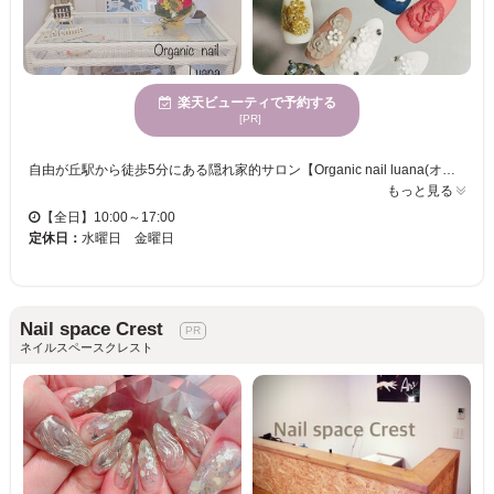
楽天ビューティで予約する
[PR]
自由が丘駅から徒歩5分にある隠れ家的サロン【Organic nail luana(オーガニックネイルルアナ) 】 店内は清潔感のある白を基調に落ち着きのある雰囲気◎ハワイアンをイメージしてオーダーでお店作りをしました☆お一人様に タップリお時間を掛け丁寧な施術をさせて頂きます！☆技術・サービスともに自信をもってご提供するので、サロンが初めての方もお気軽にお任せください！ Organic nail luanaでは弱酸性でオーガニックエキス配合のジェルを使用◎植物エキス配合により育爪を促進します。オーガニックでありながら抜群の透明感とうる艶感のジェルネイルをお楽しみ頂けます♪爪の形成にもこだわり、お客様の爪の上にジェルで 美フォルムを作って施術を行います！短い爪、小さい爪、反り爪など・・・爪のあらゆるお悩みも気軽にご相談下さい☆
もっと見る
【全日】10:00～17:00
定休日：
水曜日 金曜日
Nail space Crest
ネイルスペースクレスト