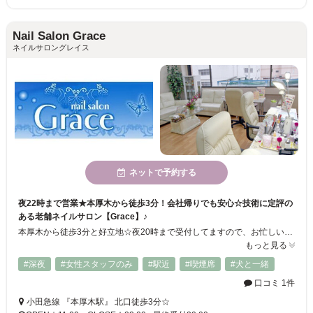
Nail Salon Grace
ネイルサロングレイス
ネットで予約する
夜22時まで営業★本厚木から徒歩3分！会社帰りでも安心☆技術に定評の
ある老舗ネイルサロン【Grace】♪
本厚木から徒歩3分と好立地☆夜20時まで受付してますので、お忙しいOLさんや、買い物帰りにでも、お立ち寄り下さい！経験豊富のネイリストによる施術なので、最後まで大満足の仕上がりに♪トレンドを取り入れつつ、お客さん様にあったネイルをご提案致します。デザインセンスに定評有り！ナチュラルで可愛いデザインで指先を美しく☆ 人気店の為、ご予約はお早めがオススメ♪ご来店心からお待ちしております！
もっと見る
#深夜
#女性スタッフのみ
#駅近
#喫煙席
#犬と一緒
口コミ 1件
小田急線 『本厚木駅』 北口徒歩3分☆