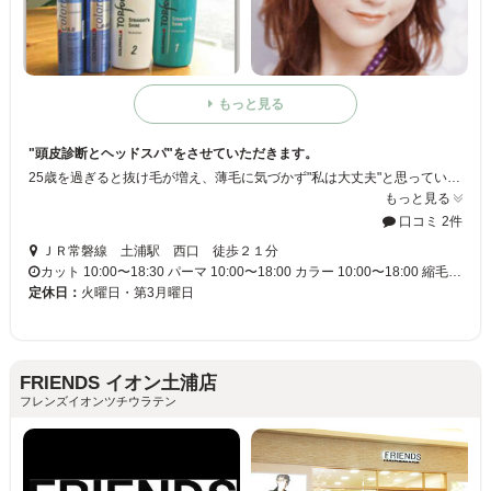
もっと見る
"頭皮診断とヘッドスパ"をさせていただきます。
25歳を過ぎると抜け毛が増え、薄毛に気づかず"私は大丈夫"と思っているお客様にも、実際どのくらい悪化しているかハッキリご説明いたします。 早期発見さえできれば、適切な自宅ケアだけでも、抜け毛・薄毛は予防できます！手遅れにならないためにも、早期点検をして、しっかりと頭皮のコンディションを整えて下さい！
もっと見る
口コミ 2件
ＪＲ常磐線 土浦駅 西口 徒歩２１分
カット 10:00〜18:30 パーマ 10:00〜18:00 カラー 10:00〜18:00 縮毛…
定休日：
火曜日・第3月曜日
FRIENDS イオン土浦店
フレンズイオンツチウラテン