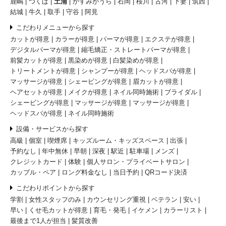
鹿嶋
つくば
土浦
かすみがうら
石岡
桜川
古河
下妻
筑西
結城
牛久
取手
守谷
阿見
こだわりメニューから探す
カットが得意
カラーが得意
パーマが得意
エクステが得意
デジタルパーマが得意
縮毛矯正・ストレートパーマが得意
前髪カットが得意
黒染めが得意
白髪染めが得意
トリートメントが得意
シャンプーが得意
ヘッドスパが得意
マッサージが得意
シェービングが得意
眉カットが得意
ヘアセットが得意
メイクが得意
ネイル同時施術
ブライダル
シェービングが得意
マッサージが得意
マッサージが得意
ヘッドスパが得意
ネイル同時施術
設備・サービスから探す
高級
個室
喫煙席
キッズルーム・キッズスペース
出張
予約なし
年中無休
早朝
深夜
駅近
駐車場
メンズ
クレジットカード
体験
個人サロン・プライベートサロン
カップル・ペア
ロング料金なし
当日予約
QRコード決済
こだわりポイントから探す
学割
女性スタッフのみ
カウンセリング重視
ベテラン
安い
早い
くせ毛カットが得意
育毛・発毛
イケメン
カラーリスト
最後まで1人が担当
髪質改善