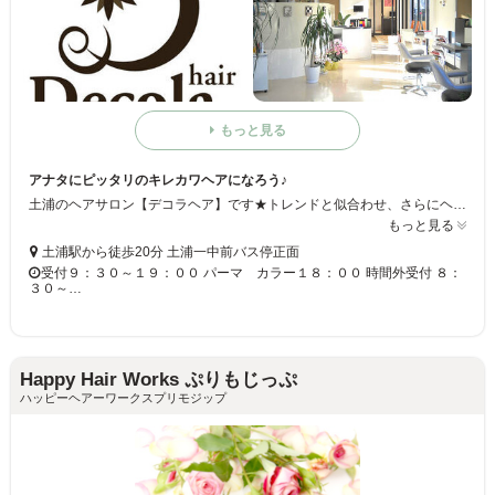
もっと見る
アナタにピッタリのキレカワヘアになろう♪
土浦のヘアサロン【デコラヘア】です★トレンドと似合わせ、さらにヘアケアにこだわっています！！アナタだけのキレカワヘアにチェンジしちゃいましょう◎キッズスペースもあるので、ママも安心してお越しください☆
もっと見る
土浦駅から徒歩20分 土浦一中前バス停正面
受付９：３０～１９：００ パーマ カラー１８：００ 時間外受付 ８：
３０～…
Happy Hair Works ぷりもじっぷ
ハッピーヘアーワークスプリモジップ