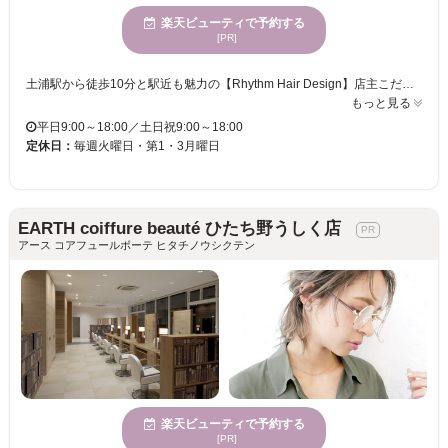
楽天ビューティで予約する
[PR]
土浦駅から徒歩10分と駅近も魅力の【Rhythm Hair Design】店主こだわりの古風な雰囲気の店内は、心身ともに安らぎ癒される空間で、10代～70代まで男女問わず幅広い年齢層の方々に愛されているサロンです♪それぞれの世代ひとりひとりの個性に合わせたヘアスタイルを提案してくれ、もちろんご要望も取り入れた想像以上の仕上がりに満足の声も多数◎ 【Rhythm】のオススメは毛質やクセに合わせて、扱いやすい髪に仕上げる自慢のカット！クセ毛でお悩みのあなたの髪もRhythmでチャームポイントに変えてみませんか？また、マッサージ付のパーマメニューは業界最高値のダメージ処理剤も含まれているので、ダメージの気になる方も安心してご利用頂けます♪独自開発のトリートメントシステムも好評ですので一度お試しください★ キッズスペースも完備しておりますのでお子様連れ、ご家族でのご来店も大丈夫♪気さくで明るいスタッフが揃う【Rhythm】一度行ったらまた行きたくなる♪そんなサロンです。。。
もっと見る
平日9:00～18:00／土日祝9:00～18:00
定休日：
毎週火曜日・第1・3月曜日
EARTH coiffure beauté ひたち野うしく店
アース コアフュールボーテ ヒタチノウシクテン
楽天ビューティで予約する
[PR]