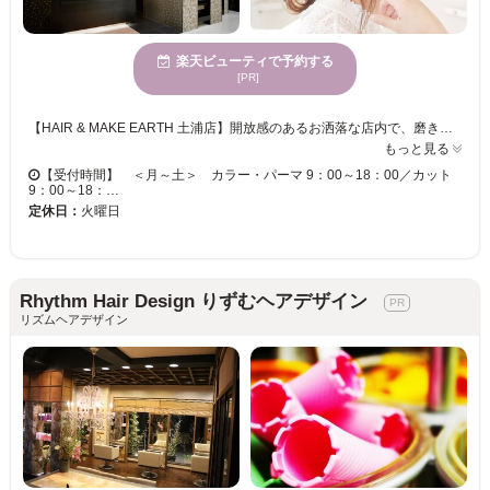
楽天ビューティで予約する
[PR]
【HAIR & MAKE EARTH 土浦店】開放感のあるお洒落な店内で、磨き抜かれた技術が味わえます♪ お客様一人ひとりへの丁寧なカウンセリングが魅力的★ベテランの実力派スタイリスト多数在籍！トレンドをプラスして、セルフスタイリングが楽になる再現性の高いスタイルに♪ 【HAIR & MAKE EARTH 土浦店】で、キレイへの近道を見つけませんか？
もっと見る
【受付時間】 ＜月～土＞ カラー・パーマ 9：00～18：00／カット
9：00～18：…
定休日：
火曜日
Rhythm Hair Design りずむヘアデザイン
リズムヘアデザイン