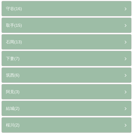
守谷(16)
取手(15)
石岡(13)
下妻(7)
筑西(6)
阿見(3)
結城(2)
桜川(2)