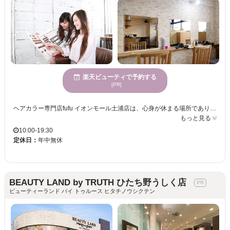
楽天ビューティで予約する
[PR]
ヘアカラー専門店fufu イオンモール土浦店は、心身が休まる場所であり、快適な時間を過ごすことができます。当店のスタイリストは、トレンドと個性を融合したカラーの提案が得意で、お客様一人ひとりの魅力を最大限に引き出します。落ち着いた魅力あふれる女性に支持されており、優雅で美しくなれること間違いなしです。このサロンで、新しい自分に出会い、他にはないヘアカラー体験を楽しんでみませんか？心よりお待ちしております。
もっと見る
10:00-19:30
定休日：
年中無休
BEAUTY LAND by TRUTH ひたち野うしく店
ビューティーランド バイ トゥルース ヒタチノウシクテン