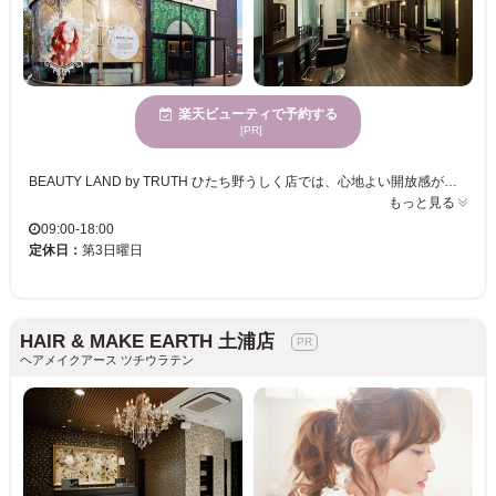
楽天ビューティで予約する
[PR]
BEAUTY LAND by TRUTH ひたち野うしく店では、心地よい開放感が広がる空間で、リラックスしながら新しい自分に出会えるひと時を提供しています。忙しい30代の女性を中心とするお客様に寄り添い、髪質改善やオージュアトリートメント、ヘッドスパ等、多彩なメニューをご用意。あなたのライフスタイルにピッタリなスタイル提案で、ツヤ髪を実現し、毎日がキラリと輝くようサポートします。駐車場も完備し、クレジットカードのご利用が可能なため、忙しい日々でも気軽に足を運べます。オシャレ染めや白髪染めの選択肢も豊富だからこそ、どんなシーンでも自信が持てる髪に出会えます。ぜひ一度ご体験ください。
もっと見る
09:00-18:00
定休日：
第3日曜日
HAIR & MAKE EARTH 土浦店
ヘアメイクアース ツチウラテン