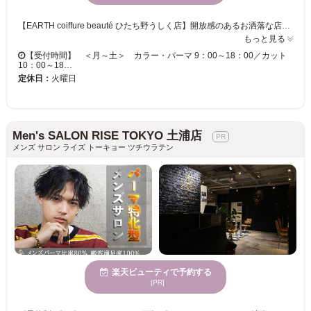
【EARTH coiffure beauté ひたち野うしく店】開放感のあるお洒落な店内で、磨き抜かれた技術が味わえます♪ お客様一人ひとりへの丁寧なカウンセリングが魅力的★ベテランの実力派スタイリスト多数在籍！トレンドをプラスして、セルフスタイリングが楽になる再現性の高いスタイルに♪ 【EARTH coiffure beauté ひたち野うしく店】で、キレイへの近道を見つけませんか？
もっと見る
【受付時間】 ＜月～土＞ カラー・パーマ 9：00～18：00／カット
10：00～18…
定休日：
火曜日
Men's SALON RISE TOKYO 土浦店
メンズ サロン ライズ トーキョー ツチウラテン
楽天ビューティで予約する
[PR]