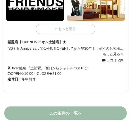
もっと見る
話題店【FRIENDS イオン土浦店】★
“30ｔｈ Anniversary”☆1号店をOPENしてから早30年！！多くのお客様のおかげと心から感謝申し上げます☆【FRIENDS イオン土浦店】はこれかもお客様にご満足して頂ける美容サービスをご提供できるように、バージョンUPして参ります♪
もっと見る
口コミ 2件
JR常磐線 『土浦駅』 西口からシャトルバス10分
OPEN☆10:00～CLOSE★21:00
定休日：
年中無休
この条件の一覧へ