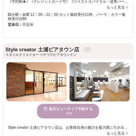
《予約制★》《クレジットカード可》《ツイストスパイラル・波巻パーマ・スペインカール・ニュアンスパーマ対応◎》 こうなりたい！をお聞かせ下さい☆ライフスタイルに合わせたご提案をいたします。 「骨格×髪質」を見極め、的確なカット技術をご提供☆ご自宅でのスタイリングも簡単だから嬉しい♪♪ スパイラル◆ツイスト◆ツイストスパイラル◆波巻きパーマ対応◎ カラーやパーマで個性をプラス！クオリティの高い仕上がりを実感下さい♪ この機会にメンズサロンRISE土浦店で、理想のスタイルを手に入れましょう！！ 《土浦メンズ/土浦メンズカット/土浦メンズパーマ/土浦メンズサロン/土浦ツイスパ/ヘッドスパ/髪質改善/ヘアセット/縮毛矯正/カラー/トリートメント/白髪染め/インナーカラー/眉毛/キッズカット/マンツーマン/ハイライト/イルミナカラー/リタッチ/ブリーチ/土浦メンズ/土浦メンズサロン/土浦メンズカット/土浦メンズパーマ/つくばメンズ/つくばメンズカット/神立メンズパーマ/神立メンズカラー/つくばメンズカットカラー/取手メンズパーマ/取手メンズカラー鹿嶋メンズパーマ/鹿嶋メンズカット》
もっと見る
火曜～金曜 12：00～22：00 カット最終受付21時、パーマ・カラー最
終受付20時
定休日：
不定休
Style creator 土浦ピアタウン店
スタイルクリエイター ツチウラピアタウンテン
楽天ビューティで予約する
[PR]
Style creator 土浦ピアタウン店は、お客様自身の魅力を最大限に引き出すスタイルを大切にしています。落ち着いて懐かしさを感じられる空間では、日常の喧騒を忘れ、心からリラックスいただけます。カットのスペシャリストが在籍し、高度な技術と経験を持つスタイリストが、最新のトレンドを取り入れたスタイルをご提案します。年齢を問わず、お子様からご年配まで多様な年齢のお客様に親しまれています。お子様連れの方のご来店も歓迎です。駐車場完備でアクセスも便利。ぜひStyle creator 土浦ピアタウン店で、自分にぴったりのヘアスタイルを見つけてください。
もっと見る