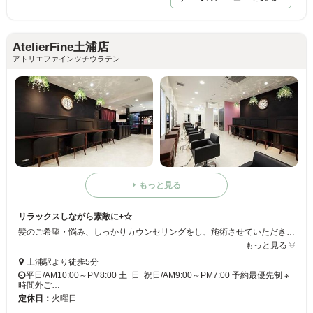
AtelierFine土浦店
アトリエファインツチウラテン
もっと見る
リラックスしながら素敵に+☆
髪のご希望・悩み、しっかりカウンセリングをし、施術させていただきます！ お客様に合った髪型、なりたい髪型を叶え、素敵に*+ ◆トータルビューティーサロン ﾟ+.ﾟ ヘア以外にもまつげ、ネイル等もやっております☆当サロンで美しくなりましょう+是非ご来店くださいませ
もっと見る
土浦駅より徒歩5分
平日/AM10:00～PM8:00 土･日･祝日/AM9:00～PM7:00 予約最優先制 ※
時間外ご…
定休日：
火曜日