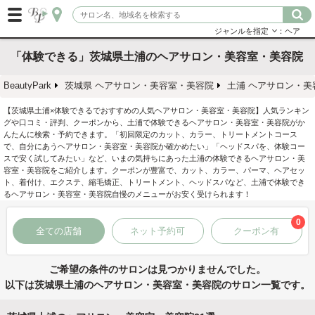
ジャンルを指定
：ヘア
「体験できる」茨城県土浦のヘアサロン・美容室・美容院
BeautyPark
茨城県 ヘアサロン・美容室・美容院
土浦 ヘアサロン・美
【茨城県土浦×体験できるでおすすめの人気ヘアサロン・美容室・美容院】人気ランキン
グや口コミ・評判、クーポンから、土浦で体験できるヘアサロン・美容室・美容院がか
んたんに検索・予約できます。「初回限定のカット、カラー、トリートメントコース
で、自分にあうヘアサロン・美容室・美容院か確かめたい」「ヘッドスパを、体験コー
スで安く試してみたい」など、いまの気持ちにあった土浦の体験できるヘアサロン・美
容室・美容院をご紹介します。クーポンが豊富で、カット、カラー、パーマ、ヘアセッ
ト、着付け、エクステ、縮毛矯正、トリートメント、ヘッドスパなど、土浦で体験でき
るヘアサロン・美容室・美容院自慢のメニューがお安く受けられます！
0
全ての店舗
ネット予約可
クーポン有
ご希望の条件のサロンは見つかりませんでした。
以下は茨城県土浦のヘアサロン・美容室・美容院のサロン一覧です。