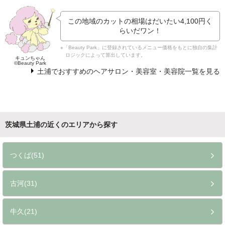
この地域のカットの相場はだいたい
4,100円
く
らいだワン！
※「Beauty Park」に登録されているメニュー価格をもとに独自の集計
ロジックによって算出しています。
キュンちゃん
©Beauty Park
土浦でおすすめのヘアサロン・美容室・美容院一覧を見る
茨城県土浦の近くのエリアから探す
つくば(51)
古河(31)
牛久(21)