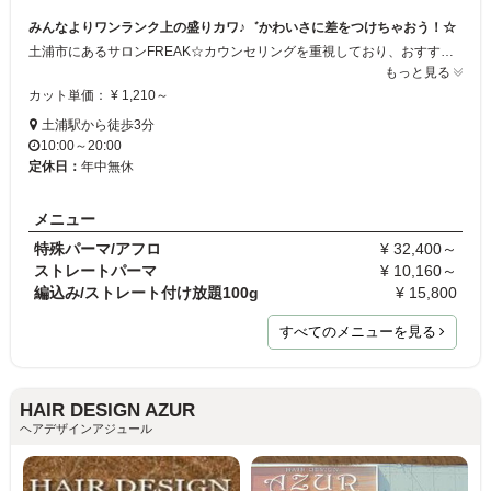
みんなよりワンランク上の盛りカワ♪゛かわいさに差をつけちゃおう！☆
土浦市にあるサロンFREAK☆カウンセリングを重視しており、おすすめのヘアスタイルにします。エクステ、スパイラル・ツイストなどハードなパーマ。ブラックヘアなど派手かわヘアメニューも多数あり☆ネイル、メイクアップ、着付け等も行っておりますので、盛りかわトータルコーデで周りと差をつけちゃいましょう☆スタッフ一同心よりご来店をおまちしております☆
もっと見る
カット単価： ¥ 1,210～
土浦駅から徒歩3分
10:00～20:00
定休日：
年中無休
メニュー
特殊パーマ/アフロ
¥ 32,400～
ストレートパーマ
¥ 10,160～
編込み/ストレート付け放題100g
¥ 15,800
すべてのメニューを見る
HAIR DESIGN AZUR
ヘアデザインアジュール