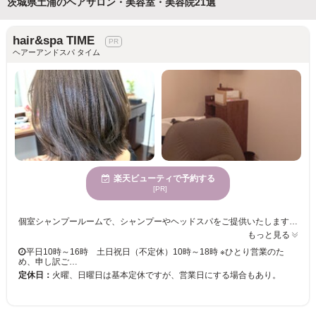
茨城県土浦のヘアサロン・美容室・美容院21選
hair&spa TIME
ヘアーアンドスパ タイム
楽天ビューティで予約する
[PR]
個室シャンプールームで、シャンプーやヘッドスパをご提供いたします☆ フルフラットですので、お首に負担をかけずにお寛ぎいただけます。 思わず寝落ちしてました…頭痛が楽になったとお声もいただいております…☆ 毎日のセット方法からスキンケアまで、美容の情報をお伝えします。 きっと満足していただけますので、お気軽にご来店くださいませ。 お客様のご来店お待ちしております。
もっと見る
平日10時～16時 土日祝日（不定休）10時～18時 ※ひとり営業のた
め、申し訳ご…
定休日：
火曜、日曜日は基本定休ですが、営業日にする場合もあり。