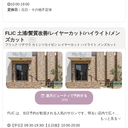
10:00-19:00
定休日：
元日・その他不定休
FLiC 土浦/髪質改善/レイヤーカット/ハイライト/メン
ズカット
フリック ツチウラ カミシツカイゼン レイヤーカット ハイライト メンズカット
楽天ビューティで予約する
[PR]
FLiC は、当日予約が歓迎される人気のサロンです。明るい店内で広々とした雰囲気は心地よさを提供し、多様な年齢層のお客様が訪れています。特に髪質改善とデザインカラーを同時に施すことができ、理想の色味や透明感とともに、柔らかくツヤのある髪へ導きます。経験豊富なスタッフが集い、信頼される薬剤を選択しているため、未来の髪質まで考慮したケアが受けられます。あなたの髪の悩み、ぜひご相談ください。FLiC 土浦で、自分らしい美しさを手に入れましょう。
もっと見る
【平日】09:30-19:30/【土日祝】10:00-20:00