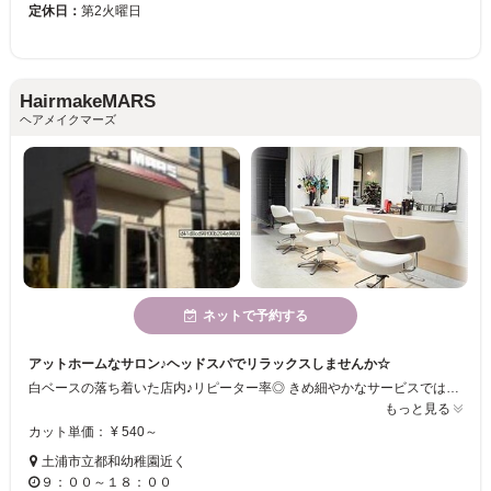
定休日：
第2火曜日
HairmakeMARS
ヘアメイクマーズ
ネットで予約する
アットホームなサロン♪ヘッドスパでリラックスしませんか☆
白ベースの落ち着いた店内♪リピーター率◎ きめ細やかなサービスではどこにも負けません！ オススメのヘッドスパをぜひ試していってください★
もっと見る
カット単価： ¥ 540～
土浦市立都和幼稚園近く
９：００～１８：００