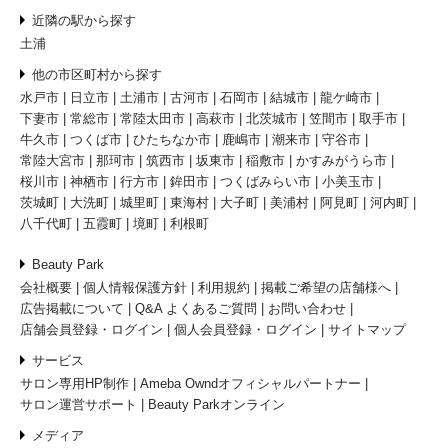
近隣の駅から探す
土浦
他の市区町村から探す
水戸市
日立市
土浦市
古河市
石岡市
結城市
龍ケ崎市
下妻市
常総市
常陸太田市
高萩市
北茨城市
笠間市
取手市
牛久市
つくば市
ひたちなか市
鹿嶋市
潮来市
守谷市
常陸大宮市
那珂市
筑西市
坂東市
稲敷市
かすみがうら市
桜川市
神栖市
行方市
鉾田市
つくばみらい市
小美玉市
茨城町
大洗町
城里町
東海村
大子町
美浦村
阿見町
河内町
八千代町
五霞町
境町
利根町
Beauty Park
会社概要
個人情報保護方針
利用規約
掲載ご希望の店舗様へ
広告掲載について
Q&A よくあるご質問
お問い合わせ
店舗会員登録・ログイン
個人会員登録・ログイン
サイトマップ
サービス
サロン専用HP制作
Ameba Owndオフィシャルパートナー
サロン運営サポート
Beauty Parkオンライン
メディア