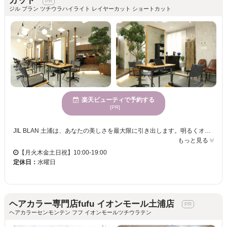
カット
ジル ブラン ツチウラハイライト レイヤーカット ショートカット
楽天ビューティで予約する
[PR]
JIL BLAN 土浦は、あなたの美しさを最大限に引き出します。明るくオープンな空間で、気持ちよくリラックスしながら施術を受けられます。大人の魅力を引き立てるハイライトやブリーチ、さらには扱いやすいストレートヘアを実現する縮毛矯正に特化しており、あなたの魅力をさらに引き立てます。また、多様な年齢向けに合わせたサービスで、どの世代のお客様も満足いただけます。当日予約も可能なので、急な予定変更にも柔軟に対応可能です。アクセシブルな価格で何度も通える嬉しいサロン、JIL BLANで、なりたい自分を見つけてください。お子様連れも歓迎なので、ご家族でのご来店も安心です。
もっと見る
【月火木金土日祝】10:00-19:00
定休日：
水曜日
ヘアカラー専門店fufu イオンモール土浦店
ヘアカラーセンモンテン フフ イオンモールツチウラテン