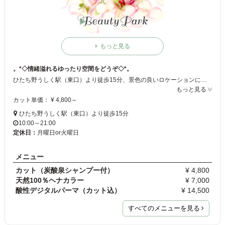
もっと見る
。*◇情緒溢れるゆったり空間をどうぞ◇*。
ひたち野うしく駅（東口）より徒歩15分、景色の良いロケーションにある落ち着いたサロン☆ 木目の広々したスペースにモダンな和のテイストが心地良い♪ カットはモチロン！髪のきれいさをとことん追求したサロンは、傷みに悩んでいる人の救世主!! ヘアダメージにお困りの方は是非！
もっと見る
カット単価： ¥ 4,800～
ひたち野うしく駅（東口）より徒歩15分
10:00～21:00
定休日：
月曜日or火曜日
メニュー
カット（炭酸泉シャンプー付）
¥ 4,800
天然100％ヘナカラー
¥ 7,000
酸性デジタルパーマ（カット込）
¥ 14,500
すべてのメニューを見る