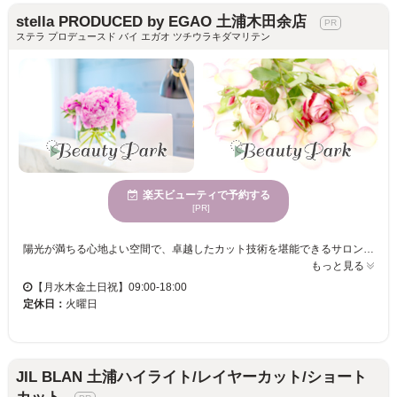
stella PRODUCED by EGAO 土浦木田余店
ステラ プロデュースド バイ エガオ ツチウラキダマリテン
楽天ビューティで予約する
[PR]
陽光が満ちる心地よい空間で、卓越したカット技術を堪能できるサロン。多くの女性に愛され続ける場所☆駐車場完備で、便利でスマートな支払い方法も充実。洗練されたひとときをお届けします！ stella PRODUCED by EGAO 土浦木田余店は、50代以上の女性のために設計された特別なヘアサロンです。今話題のEGAOがプロデュースするこのサロンは、グレイヘアを活かしたり隠したりする施術が得意で、年齢特有の髪のお悩みを理解し、一人一人のニーズに合った解決策を提供します。広々とした明るい店内は、心地よさを追求し、訪れる度に心が休まる空間です。「ここに来て良かった」と思えるような、新しい自分に出会えるチャンスをお届けします。駐車場完備で、クレジットカードや電子マネーでの決済も可能なので、安心してご利用いただけます。年齢を重ねた女性でも、いつまでも美しくありたいという願いを叶える場所です。
もっと見る
【月水木金土日祝】09:00-18:00
定休日：
火曜日
JIL BLAN 土浦ハイライト/レイヤーカット/ショート