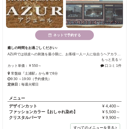
ネットで予約する
癒しの時間をお過ごしください♪
AZURでは頭皮への刺激を最小限に、お客様一人一人に似合うヘアカラーレシピを作り、ご提案します！自宅でもお手入れや再現のしやすいカットを提供していますので、是非、一度ご来店してお試しください♪
もっと見る
カット単価： ¥ 550～
口コミ 1件
常盤線『土浦駅』から車で8分
9:30 ～19:00（予約優先）
定休日：
毎週火曜日
メニュー
デザインカット
¥ 4,400～
ファッションカラー【おしゃれ染め】
¥ 5,500～
クリスタルパーマ
¥ 9,900～
すべてのメニューを見る