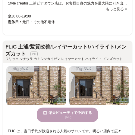
Style creator 土浦ピアタウン店は、お客様自身の魅力を最大限に引き出すスタイルを大切にしています。落ち着いて懐かしさを感じられる空間では、日常の喧騒を忘れ、心からリラックスいただけます。カットのスペシャリストが在籍し、高度な技術と経験を持つスタイリストが、最新のトレンドを取り入れたスタイルをご提案します。年齢を問わず、お子様からご年配まで多様な年齢のお客様に親しまれています。お子様連れの方のご来店も歓迎です。駐車場完備でアクセスも便利。ぜひStyle creator 土浦ピアタウン店で、自分にぴったりのヘアスタイルを見つけてください。
もっと見る
10:00-19:00
定休日：
元日・その他不定休
FLiC 土浦/髪質改善/レイヤーカット/ハイライト/メン
ズカット
フリック ツチウラ カミシツカイゼン レイヤーカット ハイライト メンズカット
楽天ビューティで予約する
[PR]
FLiC は、当日予約が歓迎される人気のサロンです。明るい店内で広々とした雰囲気は心地よさを提供し、多様な年齢層のお客様が訪れています。特に髪質改善とデザインカラーを同時に施すことができ、理想の色味や透明感とともに、柔らかくツヤのある髪へ導きます。経験豊富なスタッフが集い、信頼される薬剤を選択しているため、未来の髪質まで考慮したケアが受けられます。あなたの髪の悩み、ぜひご相談ください。FLiC 土浦で、自分らしい美しさを手に入れましょう。