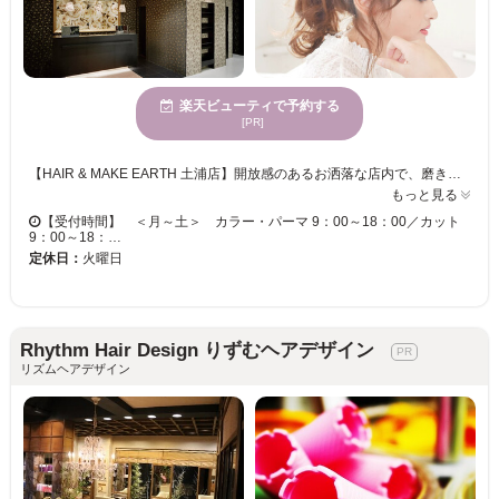
楽天ビューティで予約する
[PR]
【HAIR & MAKE EARTH 土浦店】開放感のあるお洒落な店内で、磨き抜かれた技術が味わえます♪ お客様一人ひとりへの丁寧なカウンセリングが魅力的★ベテランの実力派スタイリスト多数在籍！トレンドをプラスして、セルフスタイリングが楽になる再現性の高いスタイルに♪ 【HAIR & MAKE EARTH 土浦店】で、キレイへの近道を見つけませんか？
もっと見る
【受付時間】 ＜月～土＞ カラー・パーマ 9：00～18：00／カット
9：00～18：…
定休日：
火曜日
Rhythm Hair Design りずむヘアデザイン
リズムヘアデザイン