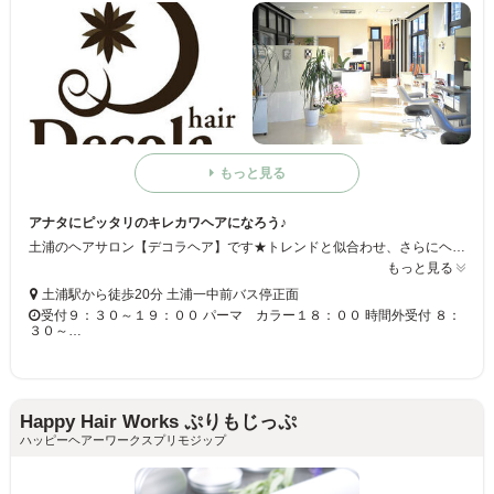
もっと見る
アナタにピッタリのキレカワヘアになろう♪
土浦のヘアサロン【デコラヘア】です★トレンドと似合わせ、さらにヘアケアにこだわっています！！アナタだけのキレカワヘアにチェンジしちゃいましょう◎キッズスペースもあるので、ママも安心してお越しください☆
もっと見る
土浦駅から徒歩20分 土浦一中前バス停正面
受付９：３０～１９：００ パーマ カラー１８：００ 時間外受付 ８：
３０～…
Happy Hair Works ぷりもじっぷ
ハッピーヘアーワークスプリモジップ