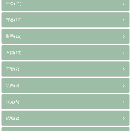
牛久(21)
守谷(16)
取手(15)
石岡(13)
下妻(7)
筑西(6)
阿見(3)
結城(2)