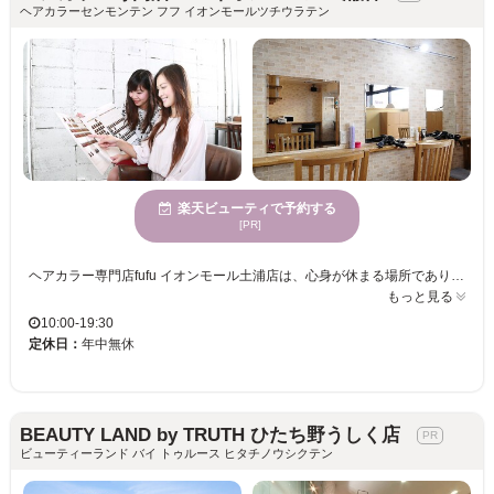
ヘアカラーセンモンテン フフ イオンモールツチウラテン
楽天ビューティで予約する
[PR]
ヘアカラー専門店fufu イオンモール土浦店は、心身が休まる場所であり、快適な時間を過ごすことができます。当店のスタイリストは、トレンドと個性を融合したカラーの提案が得意で、お客様一人ひとりの魅力を最大限に引き出します。落ち着いた魅力あふれる女性に支持されており、優雅で美しくなれること間違いなしです。このサロンで、新しい自分に出会い、他にはないヘアカラー体験を楽しんでみませんか？心よりお待ちしております。
もっと見る
10:00-19:30
定休日：
年中無休
BEAUTY LAND by TRUTH ひたち野うしく店
ビューティーランド バイ トゥルース ヒタチノウシクテン