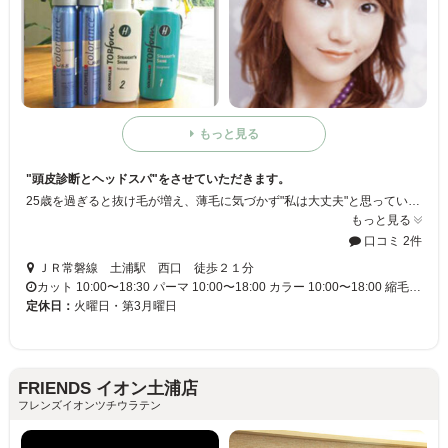
もっと見る
"頭皮診断とヘッドスパ"をさせていただきます。
25歳を過ぎると抜け毛が増え、薄毛に気づかず"私は大丈夫"と思っているお客様にも、実際どのくらい悪化しているかハッキリご説明いたします。 早期発見さえできれば、適切な自宅ケアだけでも、抜け毛・薄毛は予防できます！手遅れにならないためにも、早期点検をして、しっかりと頭皮のコンディションを整えて下さい！
もっと見る
口コミ 2件
ＪＲ常磐線 土浦駅 西口 徒歩２１分
カット 10:00〜18:30 パーマ 10:00〜18:00 カラー 10:00〜18:00 縮毛…
定休日：
火曜日・第3月曜日
FRIENDS イオン土浦店
フレンズイオンツチウラテン