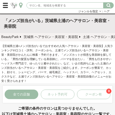
ジャンルを指定
：ヘア
「メンズ担当がいる」茨城県土浦のヘアサロン・美容室・
美容院
BeautyPark
茨城県 ヘアサロン・美容室・美容院
土浦 ヘアサロン・美
【茨城県土浦×メンズ担当がいるでおすすめの人気ヘアサロン・美容室・美容院】人気ラ
ンキングや口コミ・評判、クーポンから、土浦でメンズ担当がいるヘアサロン・美容
室・美容院がかんたんに検索・予約できます。「メンズカットが得意な美容師を探して
いる」「男性の髪質を理解している美容師に、パーマを任せたい」「男性も行きやすい
ヘッドスパ専門店で、ゆったりと癒やされたい」など、いまの気持ちにあった土浦のメ
ンズ担当がいるヘアサロン・美容室・美容院をご紹介します。クーポンが豊富で、カッ
ト、顔そり、シェービング、パーマ、縮毛矯正、ヘッドスパ、カラー、ヘアセット、エ
クステなど、土浦でメンズ担当がいるヘアサロン・美容室・美容院自慢のメニューがお
安く受けられます！
0
全ての店舗
ネット予約可
クーポン有
ご希望の条件のサロンは見つかりませんでした。
以下は茨城県土浦のヘアサロン・美容室・美容院のサロン一覧です。