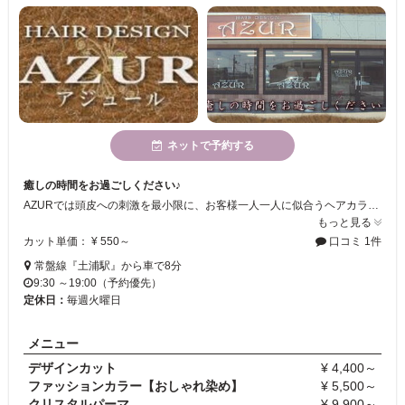
ネットで予約する
癒しの時間をお過ごしください♪
AZURでは頭皮への刺激を最小限に、お客様一人一人に似合うヘアカラーレシピを作り、ご提案します！自宅でもお手入れや再現のしやすいカットを提供していますので、是非、一度ご来店してお試しください♪
もっと見る
カット単価： ¥ 550～
口コミ 1件
常盤線『土浦駅』から車で8分
9:30 ～19:00（予約優先）
定休日：
毎週火曜日
メニュー
デザインカット
¥ 4,400～
ファッションカラー【おしゃれ染め】
¥ 5,500～
クリスタルパーマ
¥ 9,900～