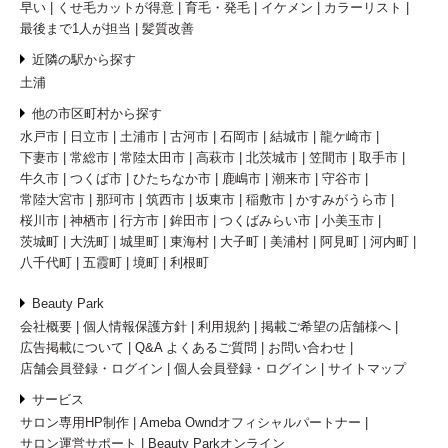
早い
くせ毛カットが得意
育毛・発毛
イケメン
カラーリスト
最後まで1人が担当
髪質改善
近隣の駅から探す
土浦
他の市区町村から探す
水戸市
日立市
土浦市
古河市
石岡市
結城市
龍ケ崎市
下妻市
常総市
常陸太田市
高萩市
北茨城市
笠間市
取手市
牛久市
つくば市
ひたちなか市
鹿嶋市
潮来市
守谷市
常陸大宮市
那珂市
筑西市
坂東市
稲敷市
かすみがうら市
桜川市
神栖市
行方市
鉾田市
つくばみらい市
小美玉市
茨城町
大洗町
城里町
東海村
大子町
美浦村
阿見町
河内町
八千代町
五霞町
境町
利根町
Beauty Park
会社概要
個人情報保護方針
利用規約
掲載ご希望の店舗様へ
広告掲載について
Q&A よくあるご質問
お問い合わせ
店舗会員登録・ログイン
個人会員登録・ログイン
サイトマップ
サービス
サロン専用HP制作
Ameba Owndオフィシャルパートナー
サロン運営サポート
Beauty Parkオンライン