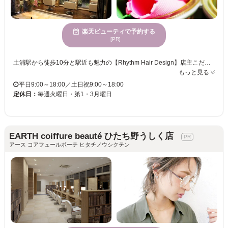
楽天ビューティで予約する
[PR]
土浦駅から徒歩10分と駅近も魅力の【Rhythm Hair Design】店主こだわりの古風な雰囲気の店内は、心身ともに安らぎ癒される空間で、10代～70代まで男女問わず幅広い年齢層の方々に愛されているサロンです♪それぞれの世代ひとりひとりの個性に合わせたヘアスタイルを提案してくれ、もちろんご要望も取り入れた想像以上の仕上がりに満足の声も多数◎ 【Rhythm】のオススメは毛質やクセに合わせて、扱いやすい髪に仕上げる自慢のカット！クセ毛でお悩みのあなたの髪もRhythmでチャームポイントに変えてみませんか？また、マッサージ付のパーマメニューは業界最高値のダメージ処理剤も含まれているので、ダメージの気になる方も安心してご利用頂けます♪独自開発のトリートメントシステムも好評ですので一度お試しください★ キッズスペースも完備しておりますのでお子様連れ、ご家族でのご来店も大丈夫♪気さくで明るいスタッフが揃う【Rhythm】一度行ったらまた行きたくなる♪そんなサロンです。。。
もっと見る
平日9:00～18:00／土日祝9:00～18:00
定休日：
毎週火曜日・第1・3月曜日
EARTH coiffure beauté ひたち野うしく店
アース コアフュールボーテ ヒタチノウシクテン