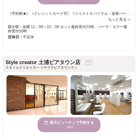
《予約制★》《クレジットカード可》《ツイストスパイラル・波巻パーマ・スペインカール・ニュアンスパーマ対応◎》 こうなりたい！をお聞かせ下さい☆ライフスタイルに合わせたご提案をいたします。 「骨格×髪質」を見極め、的確なカット技術をご提供☆ご自宅でのスタイリングも簡単だから嬉しい♪♪ スパイラル◆ツイスト◆ツイストスパイラル◆波巻きパーマ対応◎ カラーやパーマで個性をプラス！クオリティの高い仕上がりを実感下さい♪ この機会にメンズサロンRISE土浦店で、理想のスタイルを手に入れましょう！！ 《土浦メンズ/土浦メンズカット/土浦メンズパーマ/土浦メンズサロン/土浦ツイスパ/ヘッドスパ/髪質改善/ヘアセット/縮毛矯正/カラー/トリートメント/白髪染め/インナーカラー/眉毛/キッズカット/マンツーマン/ハイライト/イルミナカラー/リタッチ/ブリーチ/土浦メンズ/土浦メンズサロン/土浦メンズカット/土浦メンズパーマ/つくばメンズ/つくばメンズカット/神立メンズパーマ/神立メンズカラー/つくばメンズカットカラー/取手メンズパーマ/取手メンズカラー鹿嶋メンズパーマ/鹿嶋メンズカット》
もっと見る
火曜～金曜 12：00～22：00 カット最終受付21時、パーマ・カラー最
終受付20時
定休日：
不定休
Style creator 土浦ピアタウン店
スタイルクリエイター ツチウラピアタウンテン
楽天ビューティで予約する
[PR]