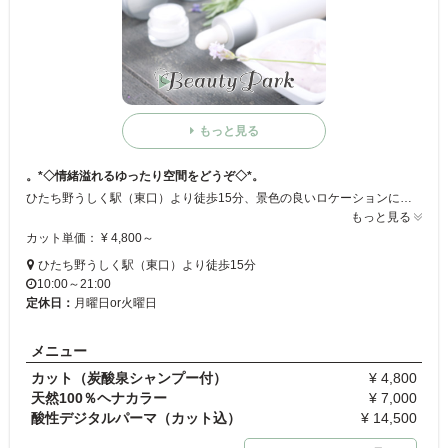
もっと見る
。*◇情緒溢れるゆったり空間をどうぞ◇*。
ひたち野うしく駅（東口）より徒歩15分、景色の良いロケーションにある落ち着いたサロン☆ 木目の広々したスペースにモダンな和のテイストが心地良い♪ カットはモチロン！髪のきれいさをとことん追求したサロンは、傷みに悩んでいる人の救世主!! ヘアダメージにお困りの方は是非！
もっと見る
カット単価： ¥ 4,800～
ひたち野うしく駅（東口）より徒歩15分
10:00～21:00
定休日：
月曜日or火曜日
メニュー
カット（炭酸泉シャンプー付）
¥ 4,800
天然100％ヘナカラー
¥ 7,000
酸性デジタルパーマ（カット込）
¥ 14,500