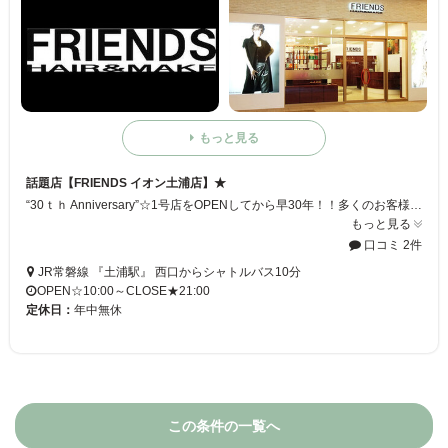
もっと見る
話題店【FRIENDS イオン土浦店】★
“30ｔｈ Anniversary”☆1号店をOPENしてから早30年！！多くのお客様のおかげと心から感謝申し上げます☆【FRIENDS イオン土浦店】はこれかもお客様にご満足して頂ける美容サービスをご提供できるように、バージョンUPして参ります♪
もっと見る
口コミ 2件
JR常磐線 『土浦駅』 西口からシャトルバス10分
OPEN☆10:00～CLOSE★21:00
定休日：
年中無休
この条件の一覧へ