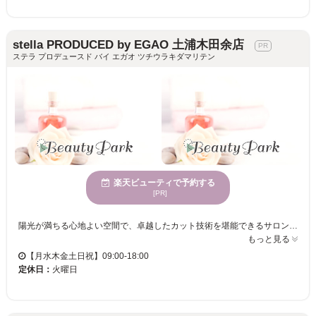
stella PRODUCED by EGAO 土浦木田余店
ステラ プロデュースド バイ エガオ ツチウラキダマリテン
楽天ビューティで予約する
[PR]
陽光が満ちる心地よい空間で、卓越したカット技術を堪能できるサロン。多くの女性に愛され続ける場所☆駐車場完備で、便利でスマートな支払い方法も充実。洗練されたひとときをお届けします！ stella PRODUCED by EGAO 土浦木田余店は、50代以上の女性のために設計された特別なヘアサロンです。今話題のEGAOがプロデュースするこのサロンは、グレイヘアを活かしたり隠したりする施術が得意で、年齢特有の髪のお悩みを理解し、一人一人のニーズに合った解決策を提供します。広々とした明るい店内は、心地よさを追求し、訪れる度に心が休まる空間です。「ここに来て良かった」と思えるような、新しい自分に出会えるチャンスをお届けします。駐車場完備で、クレジットカードや電子マネーでの決済も可能なので、安心してご利用いただけます。年齢を重ねた女性でも、いつまでも美しくありたいという願いを叶える場所です。
もっと見る
【月水木金土日祝】09:00-18:00
定休日：
火曜日