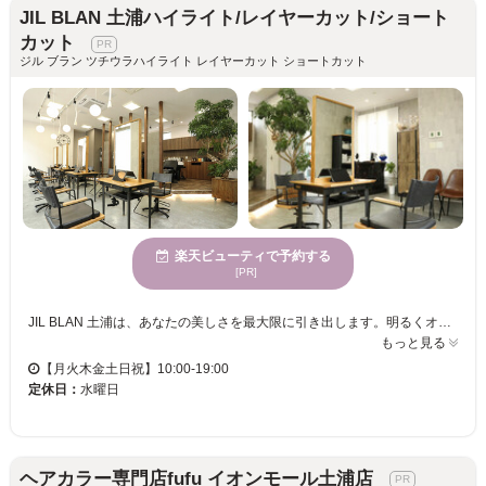
JIL BLAN 土浦ハイライト/レイヤーカット/ショート
カット
ジル ブラン ツチウラハイライト レイヤーカット ショートカット
楽天ビューティで予約する
[PR]
JIL BLAN 土浦は、あなたの美しさを最大限に引き出します。明るくオープンな空間で、気持ちよくリラックスしながら施術を受けられます。大人の魅力を引き立てるハイライトやブリーチ、さらには扱いやすいストレートヘアを実現する縮毛矯正に特化しており、あなたの魅力をさらに引き立てます。また、多様な年齢向けに合わせたサービスで、どの世代のお客様も満足いただけます。当日予約も可能なので、急な予定変更にも柔軟に対応可能です。アクセシブルな価格で何度も通える嬉しいサロン、JIL BLANで、なりたい自分を見つけてください。お子様連れも歓迎なので、ご家族でのご来店も安心です。
もっと見る
【月火木金土日祝】10:00-19:00
定休日：
水曜日
ヘアカラー専門店fufu イオンモール土浦店