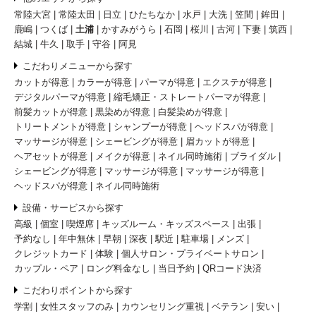
常陸大宮
常陸太田
日立
ひたちなか
水戸
大洗
笠間
鉾田
鹿嶋
つくば
土浦
かすみがうら
石岡
桜川
古河
下妻
筑西
結城
牛久
取手
守谷
阿見
こだわりメニューから探す
カットが得意
カラーが得意
パーマが得意
エクステが得意
デジタルパーマが得意
縮毛矯正・ストレートパーマが得意
前髪カットが得意
黒染めが得意
白髪染めが得意
トリートメントが得意
シャンプーが得意
ヘッドスパが得意
マッサージが得意
シェービングが得意
眉カットが得意
ヘアセットが得意
メイクが得意
ネイル同時施術
ブライダル
シェービングが得意
マッサージが得意
マッサージが得意
ヘッドスパが得意
ネイル同時施術
設備・サービスから探す
高級
個室
喫煙席
キッズルーム・キッズスペース
出張
予約なし
年中無休
早朝
深夜
駅近
駐車場
メンズ
クレジットカード
体験
個人サロン・プライベートサロン
カップル・ペア
ロング料金なし
当日予約
QRコード決済
こだわりポイントから探す
学割
女性スタッフのみ
カウンセリング重視
ベテラン
安い