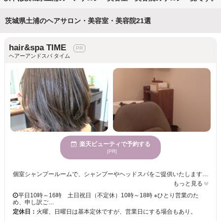
茨城県土浦のヘアサロン・美容室・美容院21選
hair&spa TIME
ヘアーアンドスパ タイム
楽天ビューティで予約する
[PR]
個室シャンプールームで、シャンプーやヘッドスパをご提供いたします☆ フルフラットですので、お首に負担をかけずにお寛ぎいただけます。 思わず寝落ちしてました…頭痛が楽になったとお声もいただいております…☆ 毎日のセット方法からスキンケアまで、美容の情報をお伝えします。 きっと満足していただけますので、お気軽にご来店くださいませ。 お客様のご来店お待ちしております。
もっと見る
平日10時～16時 土日祝日（不定休）10時～18時 ※ひとり営業のた
め、申し訳ご…
定休日：
火曜、日曜日は基本定休ですが、営業日にする場合もあり。