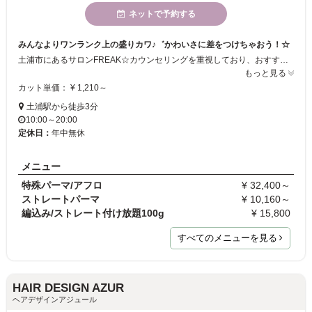
ネットで予約する
みんなよりワンランク上の盛りカワ♪゛かわいさに差をつけちゃおう！☆
土浦市にあるサロンFREAK☆カウンセリングを重視しており、おすすめのヘアスタイルにします。エクステ、スパイラル・ツイストなどハードなパーマ。ブラックヘアなど派手かわヘアメニューも多数あり☆ネイル、メイクアップ、着付け等も行っておりますので、盛りかわトータルコーデで周りと差をつけちゃいましょう☆スタッフ一同心よりご来店をおまちしております☆
もっと見る
カット単価： ¥ 1,210～
土浦駅から徒歩3分
10:00～20:00
定休日：
年中無休
メニュー
特殊パーマ/アフロ
¥ 32,400～
ストレートパーマ
¥ 10,160～
編込み/ストレート付け放題100g
¥ 15,800
すべてのメニューを見る
HAIR DESIGN AZUR
ヘアデザインアジュール