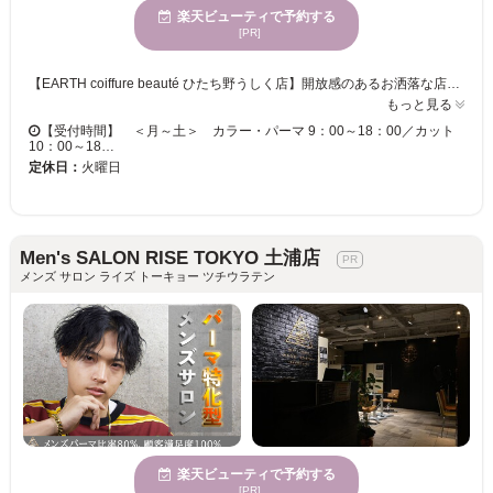
楽天ビューティで予約する
[PR]
【EARTH coiffure beauté ひたち野うしく店】開放感のあるお洒落な店内で、磨き抜かれた技術が味わえます♪ お客様一人ひとりへの丁寧なカウンセリングが魅力的★ベテランの実力派スタイリスト多数在籍！トレンドをプラスして、セルフスタイリングが楽になる再現性の高いスタイルに♪ 【EARTH coiffure beauté ひたち野うしく店】で、キレイへの近道を見つけませんか？
もっと見る
【受付時間】 ＜月～土＞ カラー・パーマ 9：00～18：00／カット
10：00～18…
定休日：
火曜日
Men's SALON RISE TOKYO 土浦店
メンズ サロン ライズ トーキョー ツチウラテン
楽天ビューティで予約する
[PR]