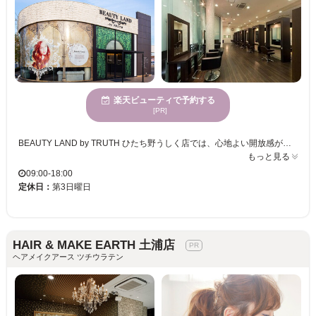
楽天ビューティで予約する
[PR]
BEAUTY LAND by TRUTH ひたち野うしく店では、心地よい開放感が広がる空間で、リラックスしながら新しい自分に出会えるひと時を提供しています。忙しい30代の女性を中心とするお客様に寄り添い、髪質改善やオージュアトリートメント、ヘッドスパ等、多彩なメニューをご用意。あなたのライフスタイルにピッタリなスタイル提案で、ツヤ髪を実現し、毎日がキラリと輝くようサポートします。駐車場も完備し、クレジットカードのご利用が可能なため、忙しい日々でも気軽に足を運べます。オシャレ染めや白髪染めの選択肢も豊富だからこそ、どんなシーンでも自信が持てる髪に出会えます。ぜひ一度ご体験ください。
もっと見る
09:00-18:00
定休日：
第3日曜日
HAIR & MAKE EARTH 土浦店
ヘアメイクアース ツチウラテン