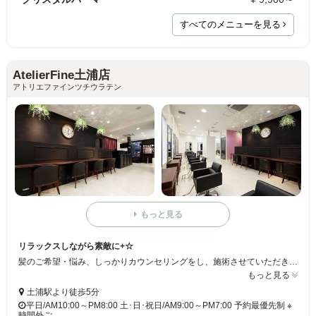
すべてのメニューを見る
AtelierFine土浦店
アトリエファインツチウラテン
もっと見る
リラックスしながら素敵に+☆
髪のご希望・悩み、しっかりカウンセリングをし、施術させていただきます！ お客様に合った髪型、なりたい髪型を叶え、素敵に*+ ◆トータルビューティーサロン ﾟ+.ﾟ ヘア以外にもまつげ、ネイル等もやっております☆当サロンで美しくなりましょう+是非ご来店くださいませ
もっと見る
土浦駅より徒歩5分
平日/AM10:00～PM8:00 土･日･祝日/AM9:00～PM7:00 予約最優先制 ※
時間外ご…