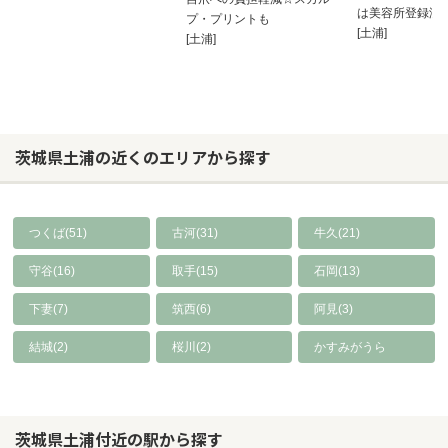
は美容所登録済
プ・プリントも
[土浦]
[土浦]
茨城県土浦の近くのエリアから探す
つくば(51)
古河(31)
牛久(21)
守谷(16)
取手(15)
石岡(13)
下妻(7)
筑西(6)
阿見(3)
結城(2)
桜川(2)
かすみがうら
茨城県土浦付近の駅から探す