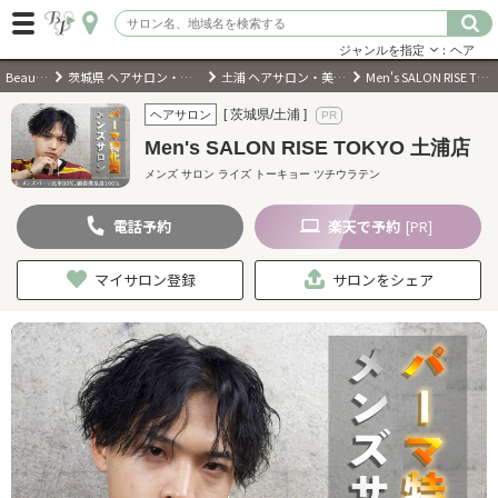
ジャンルを指定
：ヘア
BeautyPark
茨城県 ヘアサロン・美容室・美容院
土浦 ヘアサロン・美容室・美容院
Men's SALON RISE TOKYO 土浦店
ログイン
[ 茨城県/土浦 ]
ヘアサロン
Men's SALON RISE TOKYO 土浦店
会員登録
（無料）
メンズ サロン ライズ トーキョー ツチウラテン
電話
予約
楽天
で予約
[PR]
キーワード検索
ジャンルを選択
マイサロン登録
サロンをシェア
キーワードで検索
近くのサロンを探す
現在地から探す