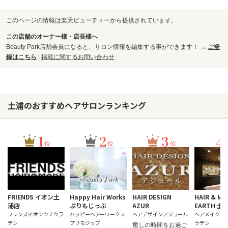
このページの情報は楽天ビューティーから提供されています。
この店舗のオーナー様・店長様へ
Beauty Park店舗会員になると、サロン情報を編集する事ができます！ →
ご登
録はこちら
|
掲載に関するお問い合わせ
土浦のおすすめヘアサロンランキング
1
2
3
4
位
位
位
FRIENDS イオン土
Happy Hair Works
HAIR DESIGN
HAIR & MA
浦店
ぷりもじっぷ
AZUR
EARTH 土
フレンズイオンツチウラ
ハッピーヘアーワークス
ヘアデザインアジュール
ヘアメイクアー
テン
プリモジップ
ラテン
癒しの時間をお過ご