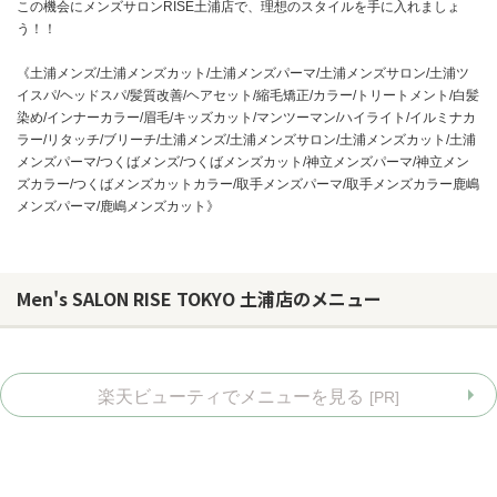
この機会にメンズサロンRISE土浦店で、理想のスタイルを手に入れましょ
う！！
《土浦メンズ/土浦メンズカット/土浦メンズパーマ/土浦メンズサロン/土浦ツ
イスパ/ヘッドスパ/髪質改善/ヘアセット/縮毛矯正/カラー/トリートメント/白髪
染め/インナーカラー/眉毛/キッズカット/マンツーマン/ハイライト/イルミナカ
ラー/リタッチ/ブリーチ/土浦メンズ/土浦メンズサロン/土浦メンズカット/土浦
メンズパーマ/つくばメンズ/つくばメンズカット/神立メンズパーマ/神立メン
ズカラー/つくばメンズカットカラー/取手メンズパーマ/取手メンズカラー鹿嶋
メンズパーマ/鹿嶋メンズカット》
Men's SALON RISE TOKYO 土浦店のメニュー
お問い合わせ
楽天ビューティでメニューを見る
[PR]