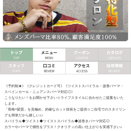
ヘアサロン
ネイルサロン
まつげサロン
エステサロン
トップ
メニュー
クーポン
カタログ
リラクゼーションサロン
TOP
MENU
COUPON
CATALOG
スタッフ
口コミ
アクセス
採用情報
美容クリニック
STAFF
REVIEW
ACCESS
RECRUIT
ヘアカタログ
《予約制★》《クレジットカード可》《ツイストスパイラル・波巻パーマ・
スペインカール・ニュアンスパーマ対応◎》
ネイルカタログ
こうなりたい！をお聞かせ下さい☆ライフスタイルに合わせたご提案をいた
します。
メンズカタログ
「骨格×髪質」を見極め、的確なカット技術をご提供☆ご自宅でのスタイリン
グも簡単だから嬉しい♪♪
スパイラル◆ツイスト◆ツイストスパイラル◆波巻きパーマ対応◎
カラーやパーマで個性をプラス！クオリティの高い仕上がりを実感下さい♪