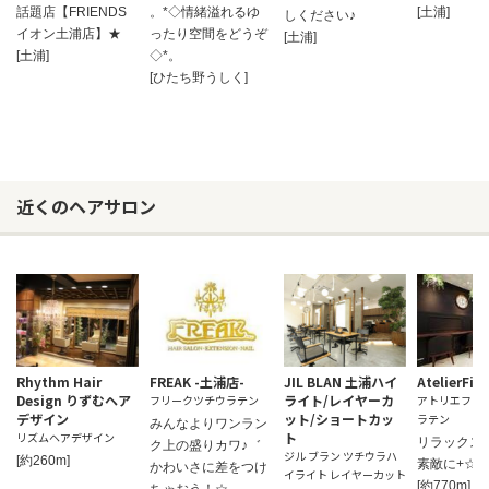
話題店【FRIENDS
。*◇情緒溢れるゆ
[土浦]
しください♪
イオン土浦店】★
ったり空間をどうぞ
[土浦]
[土浦]
◇*。
[ひたち野うしく]
近くのヘアサロン
Rhythm Hair
FREAK -土浦店-
JIL BLAN 土浦ハイ
AtelierF
Design りずむヘア
ライト/レイヤーカ
フリークツチウラテン
アトリエファ
デザイン
ット/ショートカッ
ラテン
みんなよりワンラン
ト
リズムヘアデザイン
リラックス
ク上の盛りカワ♪゛
ジル ブラン ツチウラハ
[約260m]
素敵に+☆
かわいさに差をつけ
イライト レイヤーカット
[約770m]
ちゃおう！☆