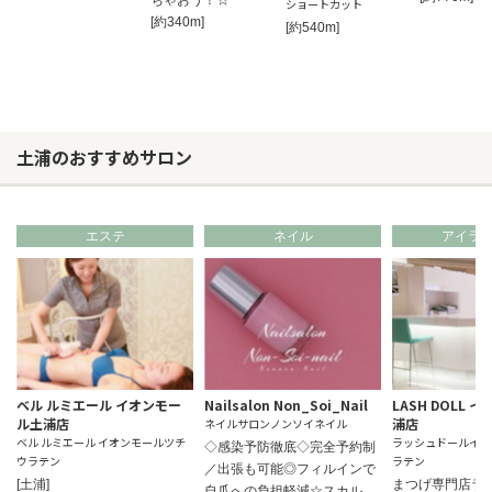
ショートカット
[約340m]
[約540m]
土浦のおすすめサロン
エステ
ネイル
アイラ
ベル ルミエール イオンモー
Nailsalon Non_Soi_Nail
LASH DOLL 
ル土浦店
浦店
ネイルサロンノンソイネイル
ベル ルミエール イオンモールツチ
ラッシュドールイオ
◇感染予防徹底◇完全予約制
ウラテン
ラテン
／出張も可能◎フィルインで
[土浦]
まつげ専門店ラ
自爪への負担軽減☆スカル