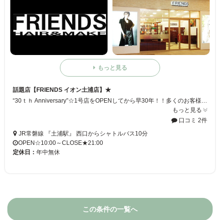
もっと見る
話題店【FRIENDS イオン土浦店】★
“30ｔｈ Anniversary”☆1号店をOPENしてから早30年！！多くのお客様のおかげと心から感謝申し上げます☆【FRIENDS イオン土浦店】はこれかもお客様にご満足して頂ける美容サービスをご提供できるように、バージョンUPして参ります♪
もっと見る
口コミ 2件
JR常磐線 『土浦駅』 西口からシャトルバス10分
OPEN☆10:00～CLOSE★21:00
定休日：
年中無休
この条件の一覧へ