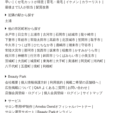
早い
くせ毛カットが得意
育毛・発毛
イケメン
カラーリスト
最後まで1人が担当
髪質改善
近隣の駅から探す
土浦
他の市区町村から探す
水戸市
日立市
土浦市
古河市
石岡市
結城市
龍ケ崎市
下妻市
常総市
常陸太田市
高萩市
北茨城市
笠間市
取手市
牛久市
つくば市
ひたちなか市
鹿嶋市
潮来市
守谷市
常陸大宮市
那珂市
筑西市
坂東市
稲敷市
かすみがうら市
桜川市
神栖市
行方市
鉾田市
つくばみらい市
小美玉市
茨城町
大洗町
城里町
東海村
大子町
美浦村
阿見町
河内町
八千代町
五霞町
境町
利根町
Beauty Park
会社概要
個人情報保護方針
利用規約
掲載ご希望の店舗様へ
広告掲載について
Q&A よくあるご質問
お問い合わせ
店舗会員登録・ログイン
個人会員登録・ログイン
サイトマップ
サービス
サロン専用HP制作
Ameba Owndオフィシャルパートナー
サロン運営サポート
Beauty Parkオンライン