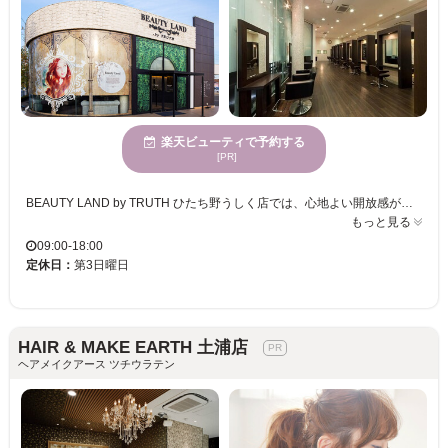
楽天ビューティで予約する
[PR]
BEAUTY LAND by TRUTH ひたち野うしく店では、心地よい開放感が広がる空間で、リラックスしながら新しい自分に出会えるひと時を提供しています。忙しい30代の女性を中心とするお客様に寄り添い、髪質改善やオージュアトリートメント、ヘッドスパ等、多彩なメニューをご用意。あなたのライフスタイルにピッタリなスタイル提案で、ツヤ髪を実現し、毎日がキラリと輝くようサポートします。駐車場も完備し、クレジットカードのご利用が可能なため、忙しい日々でも気軽に足を運べます。オシャレ染めや白髪染めの選択肢も豊富だからこそ、どんなシーンでも自信が持てる髪に出会えます。ぜひ一度ご体験ください。
もっと見る
09:00-18:00
定休日：
第3日曜日
HAIR & MAKE EARTH 土浦店
ヘアメイクアース ツチウラテン