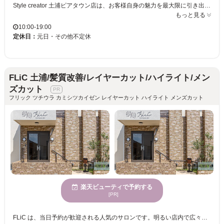
Style creator 土浦ピアタウン店は、お客様自身の魅力を最大限に引き出すスタイルを大切にしています。落ち着いて懐かしさを感じられる空間では、日常の喧騒を忘れ、心からリラックスいただけます。カットのスペシャリストが在籍し、高度な技術と経験を持つスタイリストが、最新のトレンドを取り入れたスタイルをご提案します。年齢を問わず、お子様からご年配まで多様な年齢のお客様に親しまれています。お子様連れの方のご来店も歓迎です。駐車場完備でアクセスも便利。ぜひStyle creator 土浦ピアタウン店で、自分にぴったりのヘアスタイルを見つけてください。
もっと見る
10:00-19:00
定休日：
元日・その他不定休
FLiC 土浦/髪質改善/レイヤーカット/ハイライト/メン
ズカット
フリック ツチウラ カミシツカイゼン レイヤーカット ハイライト メンズカット
楽天ビューティで予約する
[PR]
FLiC は、当日予約が歓迎される人気のサロンです。明るい店内で広々とした雰囲気は心地よさを提供し、多様な年齢層のお客様が訪れています。特に髪質改善とデザインカラーを同時に施すことができ、理想の色味や透明感とともに、柔らかくツヤのある髪へ導きます。経験豊富なスタッフが集い、信頼される薬剤を選択しているため、未来の髪質まで考慮したケアが受けられます。あなたの髪の悩み、ぜひご相談ください。FLiC 土浦で、自分らしい美しさを手に入れましょう。