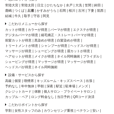
常陸大宮
常陸太田
日立
ひたちなか
水戸
大洗
笠間
鉾田
鹿嶋
つくば
土浦
かすみがうら
石岡
桜川
古河
下妻
筑西
結城
牛久
取手
守谷
阿見
こだわりメニューから探す
カットが得意
カラーが得意
パーマが得意
エクステが得意
デジタルパーマが得意
縮毛矯正・ストレートパーマが得意
前髪カットが得意
黒染めが得意
白髪染めが得意
トリートメントが得意
シャンプーが得意
ヘッドスパが得意
マッサージが得意
シェービングが得意
眉カットが得意
ヘアセットが得意
メイクが得意
ネイル同時施術
ブライダル
シェービングが得意
マッサージが得意
マッサージが得意
ヘッドスパが得意
ネイル同時施術
設備・サービスから探す
高級
個室
喫煙席
キッズルーム・キッズスペース
出張
予約なし
年中無休
早朝
深夜
駅近
駐車場
メンズ
クレジットカード
体験
個人サロン・プライベートサロン
カップル・ペア
ロング料金なし
当日予約
QRコード決済
こだわりポイントから探す
学割
女性スタッフのみ
カウンセリング重視
ベテラン
安い