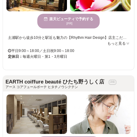
楽天ビューティで予約する
[PR]
土浦駅から徒歩10分と駅近も魅力の【Rhythm Hair Design】店主こだわりの古風な雰囲気の店内は、心身ともに安らぎ癒される空間で、10代～70代まで男女問わず幅広い年齢層の方々に愛されているサロンです♪それぞれの世代ひとりひとりの個性に合わせたヘアスタイルを提案してくれ、もちろんご要望も取り入れた想像以上の仕上がりに満足の声も多数◎ 【Rhythm】のオススメは毛質やクセに合わせて、扱いやすい髪に仕上げる自慢のカット！クセ毛でお悩みのあなたの髪もRhythmでチャームポイントに変えてみませんか？また、マッサージ付のパーマメニューは業界最高値のダメージ処理剤も含まれているので、ダメージの気になる方も安心してご利用頂けます♪独自開発のトリートメントシステムも好評ですので一度お試しください★ キッズスペースも完備しておりますのでお子様連れ、ご家族でのご来店も大丈夫♪気さくで明るいスタッフが揃う【Rhythm】一度行ったらまた行きたくなる♪そんなサロンです。。。
もっと見る
平日9:00～18:00／土日祝9:00～18:00
定休日：
毎週火曜日・第1・3月曜日
EARTH coiffure beauté ひたち野うしく店
アース コアフュールボーテ ヒタチノウシクテン