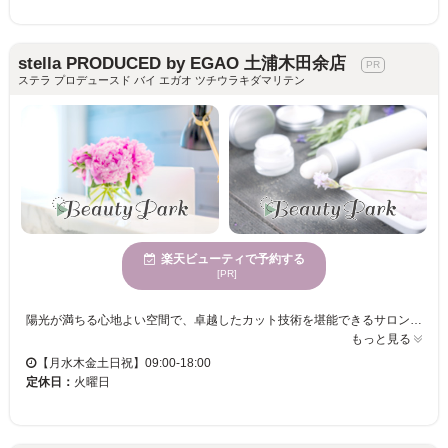
stella PRODUCED by EGAO 土浦木田余店
ステラ プロデュースド バイ エガオ ツチウラキダマリテン
楽天ビューティで予約する
[PR]
陽光が満ちる心地よい空間で、卓越したカット技術を堪能できるサロン。多くの女性に愛され続ける場所☆駐車場完備で、便利でスマートな支払い方法も充実。洗練されたひとときをお届けします！ stella PRODUCED by EGAO 土浦木田余店は、50代以上の女性のために設計された特別なヘアサロンです。今話題のEGAOがプロデュースするこのサロンは、グレイヘアを活かしたり隠したりする施術が得意で、年齢特有の髪のお悩みを理解し、一人一人のニーズに合った解決策を提供します。広々とした明るい店内は、心地よさを追求し、訪れる度に心が休まる空間です。「ここに来て良かった」と思えるような、新しい自分に出会えるチャンスをお届けします。駐車場完備で、クレジットカードや電子マネーでの決済も可能なので、安心してご利用いただけます。年齢を重ねた女性でも、いつまでも美しくありたいという願いを叶える場所です。
もっと見る
【月水木金土日祝】09:00-18:00
定休日：
火曜日