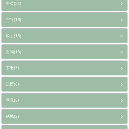
牛久(21)
守谷(16)
取手(15)
石岡(13)
下妻(7)
筑西(6)
阿見(3)
結城(2)