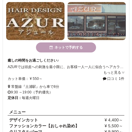
ネットで予約する
癒しの時間をお過ごしください♪
AZURでは頭皮への刺激を最小限に、お客様一人一人に似合うヘアカラーレシピを作り、ご提案します！自宅でもお手入れや再現のしやすいカットを提供していますので、是非、一度ご来店してお試しください♪
もっと見る
カット単価： ¥ 550～
口コミ 1件
常盤線『土浦駅』から車で8分
9:30 ～19:00（予約優先）
定休日：
毎週火曜日
メニュー
デザインカット
¥ 4,400～
ファッションカラー【おしゃれ染め】
¥ 5,500～
クリスタルパーマ
¥ 9,900～