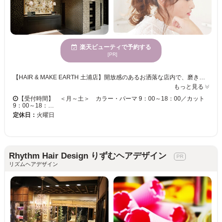
楽天ビューティで予約する
[PR]
【HAIR & MAKE EARTH 土浦店】開放感のあるお洒落な店内で、磨き抜かれた技術が味わえます♪ お客様一人ひとりへの丁寧なカウンセリングが魅力的★ベテランの実力派スタイリスト多数在籍！トレンドをプラスして、セルフスタイリングが楽になる再現性の高いスタイルに♪ 【HAIR & MAKE EARTH 土浦店】で、キレイへの近道を見つけませんか？
もっと見る
【受付時間】 ＜月～土＞ カラー・パーマ 9：00～18：00／カット
9：00～18：…
定休日：
火曜日
Rhythm Hair Design りずむヘアデザイン
リズムヘアデザイン