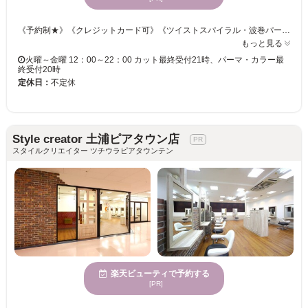
《予約制★》《クレジットカード可》《ツイストスパイラル・波巻パーマ・スペインカール・ニュアンスパーマ対応◎》 こうなりたい！をお聞かせ下さい☆ライフスタイルに合わせたご提案をいたします。 「骨格×髪質」を見極め、的確なカット技術をご提供☆ご自宅でのスタイリングも簡単だから嬉しい♪♪ スパイラル◆ツイスト◆ツイストスパイラル◆波巻きパーマ対応◎ カラーやパーマで個性をプラス！クオリティの高い仕上がりを実感下さい♪ この機会にメンズサロンRISE土浦店で、理想のスタイルを手に入れましょう！！ 《土浦メンズ/土浦メンズカット/土浦メンズパーマ/土浦メンズサロン/土浦ツイスパ/ヘッドスパ/髪質改善/ヘアセット/縮毛矯正/カラー/トリートメント/白髪染め/インナーカラー/眉毛/キッズカット/マンツーマン/ハイライト/イルミナカラー/リタッチ/ブリーチ/土浦メンズ/土浦メンズサロン/土浦メンズカット/土浦メンズパーマ/つくばメンズ/つくばメンズカット/神立メンズパーマ/神立メンズカラー/つくばメンズカットカラー/取手メンズパーマ/取手メンズカラー鹿嶋メンズパーマ/鹿嶋メンズカット》
もっと見る
火曜～金曜 12：00～22：00 カット最終受付21時、パーマ・カラー最
終受付20時
定休日：
不定休
Style creator 土浦ピアタウン店
スタイルクリエイター ツチウラピアタウンテン
楽天ビューティで予約する
[PR]