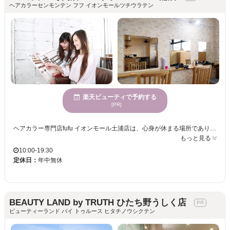
ヘアカラーセンモンテン フフ イオンモールツチウラテン
楽天ビューティで予約する
[PR]
ヘアカラー専門店fufu イオンモール土浦店は、心身が休まる場所であり、快適な時間を過ごすことができます。当店のスタイリストは、トレンドと個性を融合したカラーの提案が得意で、お客様一人ひとりの魅力を最大限に引き出します。落ち着いた魅力あふれる女性に支持されており、優雅で美しくなれること間違いなしです。このサロンで、新しい自分に出会い、他にはないヘアカラー体験を楽しんでみませんか？心よりお待ちしております。
もっと見る
10:00-19:30
定休日：
年中無休
BEAUTY LAND by TRUTH ひたち野うしく店
ビューティーランド バイ トゥルース ヒタチノウシクテン