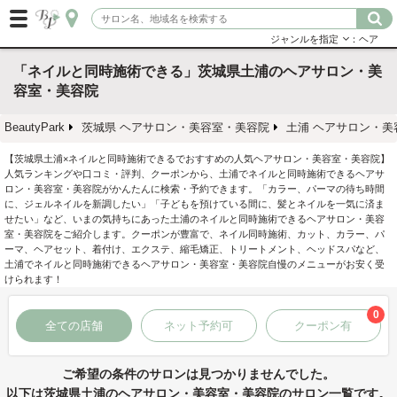
ジャンルを指定
：ヘア
「ネイルと同時施術できる」茨城県土浦のヘアサロン・美
容室・美容院
BeautyPark
茨城県 ヘアサロン・美容室・美容院
土浦 ヘアサロン・美
【茨城県土浦×ネイルと同時施術できるでおすすめの人気ヘアサロン・美容室・美容院】
人気ランキングや口コミ・評判、クーポンから、土浦でネイルと同時施術できるヘアサ
ロン・美容室・美容院がかんたんに検索・予約できます。「カラー、パーマの待ち時間
に、ジェルネイルを新調したい」「子どもを預けている間に、髪とネイルを一気に済ま
せたい」など、いまの気持ちにあった土浦のネイルと同時施術できるヘアサロン・美容
室・美容院をご紹介します。クーポンが豊富で、ネイル同時施術、カット、カラー、パ
ーマ、ヘアセット、着付け、エクステ、縮毛矯正、トリートメント、ヘッドスパなど、
土浦でネイルと同時施術できるヘアサロン・美容室・美容院自慢のメニューがお安く受
けられます！
0
全ての店舗
ネット予約可
クーポン有
ご希望の条件のサロンは見つかりませんでした。
以下は茨城県土浦のヘアサロン・美容室・美容院のサロン一覧です。