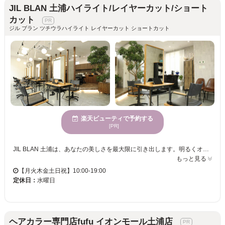
JIL BLAN 土浦ハイライト/レイヤーカット/ショート
カット
ジル ブラン ツチウラハイライト レイヤーカット ショートカット
楽天ビューティで予約する
[PR]
JIL BLAN 土浦は、あなたの美しさを最大限に引き出します。明るくオープンな空間で、気持ちよくリラックスしながら施術を受けられます。大人の魅力を引き立てるハイライトやブリーチ、さらには扱いやすいストレートヘアを実現する縮毛矯正に特化しており、あなたの魅力をさらに引き立てます。また、多様な年齢向けに合わせたサービスで、どの世代のお客様も満足いただけます。当日予約も可能なので、急な予定変更にも柔軟に対応可能です。アクセシブルな価格で何度も通える嬉しいサロン、JIL BLANで、なりたい自分を見つけてください。お子様連れも歓迎なので、ご家族でのご来店も安心です。
もっと見る
【月火木金土日祝】10:00-19:00
定休日：
水曜日
ヘアカラー専門店fufu イオンモール土浦店