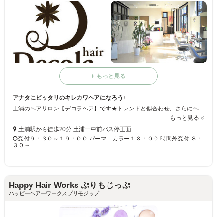
もっと見る
アナタにピッタリのキレカワヘアになろう♪
土浦のヘアサロン【デコラヘア】です★トレンドと似合わせ、さらにヘアケアにこだわっています！！アナタだけのキレカワヘアにチェンジしちゃいましょう◎キッズスペースもあるので、ママも安心してお越しください☆
もっと見る
土浦駅から徒歩20分 土浦一中前バス停正面
受付９：３０～１９：００ パーマ カラー１８：００ 時間外受付 ８：
３０～…
Happy Hair Works ぷりもじっぷ
ハッピーヘアーワークスプリモジップ