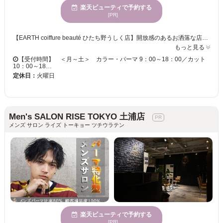
楽天ビューティで予約する
[PR]
【EARTH coiffure beauté ひたち野うしく店】開放感のあるお洒落な店内で、磨き抜かれた技術が味わえます♪ お客様一人ひとりへの丁寧なカウンセリングが魅力的★ベテランの実力派スタイリスト多数在籍！トレンドをプラスして、セルフスタイリングが楽になる再現性の高いスタイルに♪ 【EARTH coiffure beauté ひたち野うしく店】で、キレイへの近道を見つけませんか？
もっと見る
【受付時間】 ＜月～土＞ カラー・パーマ 9：00～18：00／カット
10：00～18…
定休日：
火曜日
Men's SALON RISE TOKYO 土浦店
メンズ サロン ライズ トーキョー ツチウラテン
楽天ビューティで予約する
[PR]