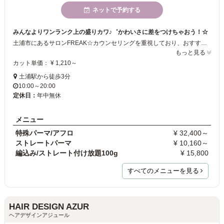
ネットで予約する
みんなよりワンランク上の盛りカワ♪゛かわいさに差をつけちゃおう！☆
土浦市にあるサロンFREAK☆カウンセリングを重視しており、おすすめのヘアスタイルにします。エクステ、スパイラル・ツイストなどハードなパーマ。ブラックヘアなど派手かわヘアメニューも多数あり☆ネイル、メイクアップ、着付け等も行っておりますので、盛りかわトータルコーデで周りと差をつけちゃいましょう☆スタッフ一同心よりご来店をおまちしております☆
もっと見る
カット単価： ¥ 1,210～
土浦駅から徒歩3分
10:00～20:00
定休日：
年中無休
メニュー
特殊パーマ/アフロ
¥ 32,400～
ストレートパーマ
¥ 10,160～
編込み/ストレート付け放題100g
¥ 15,800
すべてのメニューを見る
HAIR DESIGN AZUR
ヘアデザインアジュール