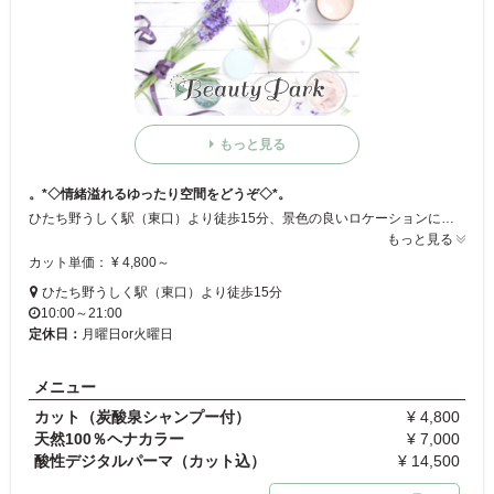
もっと見る
。*◇情緒溢れるゆったり空間をどうぞ◇*。
ひたち野うしく駅（東口）より徒歩15分、景色の良いロケーションにある落ち着いたサロン☆ 木目の広々したスペースにモダンな和のテイストが心地良い♪ カットはモチロン！髪のきれいさをとことん追求したサロンは、傷みに悩んでいる人の救世主!! ヘアダメージにお困りの方は是非！
もっと見る
カット単価： ¥ 4,800～
ひたち野うしく駅（東口）より徒歩15分
10:00～21:00
定休日：
月曜日or火曜日
メニュー
カット（炭酸泉シャンプー付）
¥ 4,800
天然100％ヘナカラー
¥ 7,000
酸性デジタルパーマ（カット込）
¥ 14,500