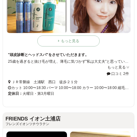
もっと見る
"頭皮診断とヘッドスパ"をさせていただきます。
25歳を過ぎると抜け毛が増え、薄毛に気づかず"私は大丈夫"と思っているお客様にも、実際どのくらい悪化しているかハッキリご説明いたします。 早期発見さえできれば、適切な自宅ケアだけでも、抜け毛・薄毛は予防できます！手遅れにならないためにも、早期点検をして、しっかりと頭皮のコンディションを整えて下さい！
もっと見る
口コミ 2件
ＪＲ常磐線 土浦駅 西口 徒歩２１分
カット 10:00〜18:30 パーマ 10:00〜18:00 カラー 10:00〜18:00 縮毛…
定休日：
火曜日・第3月曜日
FRIENDS イオン土浦店
フレンズイオンツチウラテン