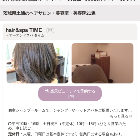
茨城県土浦のヘアサロン・美容室・美容院21選
hair&spa TIME
ヘアーアンドスパ タイム
楽天ビューティで予約する
[PR]
個室シャンプールームで、シャンプーやヘッドスパをご提供いたします☆ フルフラットですので、お首に負担をかけずにお寛ぎいただけます。 思わず寝落ちしてました…頭痛が楽になったとお声もいただいております…☆ 毎日のセット方法からスキンケアまで、美容の情報をお伝えします。 きっと満足していただけますので、お気軽にご来店くださいませ。 お客様のご来店お待ちしております。
もっと見る
平日10時～16時 土日祝日（不定休）10時～18時 ※ひとり営業のた
め、申し訳ご…
定休日：
火曜、日曜日は基本定休ですが、営業日にする場合もあり。