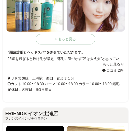
もっと見る
"頭皮診断とヘッドスパ"をさせていただきます。
25歳を過ぎると抜け毛が増え、薄毛に気づかず"私は大丈夫"と思っているお客様にも、実際どのくらい悪化しているかハッキリご説明いたします。 早期発見さえできれば、適切な自宅ケアだけでも、抜け毛・薄毛は予防できます！手遅れにならないためにも、早期点検をして、しっかりと頭皮のコンディションを整えて下さい！
もっと見る
口コミ 2件
ＪＲ常磐線 土浦駅 西口 徒歩２１分
カット 10:00〜18:30 パーマ 10:00〜18:00 カラー 10:00〜18:00 縮毛…
定休日：
火曜日・第3月曜日
FRIENDS イオン土浦店
フレンズイオンツチウラテン