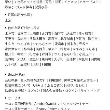
早い
くせ毛カットが得意
育毛・発毛
イケメン
カラーリスト
最後まで1人が担当
髪質改善
近隣の駅から探す
土浦
他の市区町村から探す
水戸市
日立市
土浦市
古河市
石岡市
結城市
龍ケ崎市
下妻市
常総市
常陸太田市
高萩市
北茨城市
笠間市
取手市
牛久市
つくば市
ひたちなか市
鹿嶋市
潮来市
守谷市
常陸大宮市
那珂市
筑西市
坂東市
稲敷市
かすみがうら市
桜川市
神栖市
行方市
鉾田市
つくばみらい市
小美玉市
茨城町
大洗町
城里町
東海村
大子町
美浦村
阿見町
河内町
八千代町
五霞町
境町
利根町
Beauty Park
会社概要
個人情報保護方針
利用規約
掲載ご希望の店舗様へ
広告掲載について
Q&A よくあるご質問
お問い合わせ
店舗会員登録・ログイン
個人会員登録・ログイン
サイトマップ
サービス
サロン専用HP制作
Ameba Owndオフィシャルパートナー
サロン運営サポート
Beauty Parkオンライン