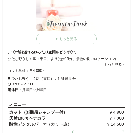
もっと見る
。*◇情緒溢れるゆったり空間をどうぞ◇*。
ひたち野うしく駅（東口）より徒歩15分、景色の良いロケーションにある落ち着いたサロン☆ 木目の広々したスペースにモダンな和のテイストが心地良い♪ カットはモチロン！髪のきれいさをとことん追求したサロンは、傷みに悩んでいる人の救世主!! ヘアダメージにお困りの方は是非！
もっと見る
カット単価： ¥ 4,800～
ひたち野うしく駅（東口）より徒歩15分
10:00～21:00
定休日：
月曜日or火曜日
メニュー
カット（炭酸泉シャンプー付）
¥ 4,800
天然100％ヘナカラー
¥ 7,000
酸性デジタルパーマ（カット込）
¥ 14,500