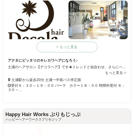
もっと見る
アナタにピッタリのキレカワヘアになろう♪
土浦のヘアサロン【デコラヘア】です★トレンドと似合わせ、さらにヘアケアにこだわっています！！アナタだけのキレカワヘアにチェンジしちゃいましょう◎キッズスペースもあるので、ママも安心してお越しください☆
もっと見る
土浦駅から徒歩20分 土浦一中前バス停正面
受付９：３０～１９：００ パーマ カラー１８：００ 時間外受付 ８：
３０～…
Happy Hair Works ぷりもじっぷ
ハッピーヘアーワークスプリモジップ