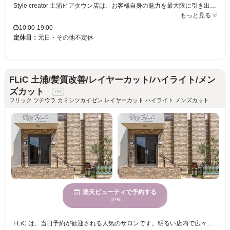
Style creator 土浦ピアタウン店は、お客様自身の魅力を最大限に引き出すスタイルを大切にしています。落ち着いて懐かしさを感じられる空間では、日常の喧騒を忘れ、心からリラックスいただけます。カットのスペシャリストが在籍し、高度な技術と経験を持つスタイリストが、最新のトレンドを取り入れたスタイルをご提案します。年齢を問わず、お子様からご年配まで多様な年齢のお客様に親しまれています。お子様連れの方のご来店も歓迎です。駐車場完備でアクセスも便利。ぜひStyle creator 土浦ピアタウン店で、自分にぴったりのヘアスタイルを見つけてください。
もっと見る
10:00-19:00
定休日：
元日・その他不定休
FLiC 土浦/髪質改善/レイヤーカット/ハイライト/メン
ズカット
フリック ツチウラ カミシツカイゼン レイヤーカット ハイライト メンズカット
楽天ビューティで予約する
[PR]
FLiC は、当日予約が歓迎される人気のサロンです。明るい店内で広々とした雰囲気は心地よさを提供し、多様な年齢層のお客様が訪れています。特に髪質改善とデザインカラーを同時に施すことができ、理想の色味や透明感とともに、柔らかくツヤのある髪へ導きます。経験豊富なスタッフが集い、信頼される薬剤を選択しているため、未来の髪質まで考慮したケアが受けられます。あなたの髪の悩み、ぜひご相談ください。FLiC 土浦で、自分らしい美しさを手に入れましょう。