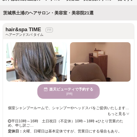
茨城県土浦のヘアサロン・美容室・美容院21選
hair&spa TIME
ヘアーアンドスパ タイム
楽天ビューティで予約する
[PR]
個室シャンプールームで、シャンプーやヘッドスパをご提供いたします☆ フルフラットですので、お首に負担をかけずにお寛ぎいただけます。 思わず寝落ちしてました…頭痛が楽になったとお声もいただいております…☆ 毎日のセット方法からスキンケアまで、美容の情報をお伝えします。 きっと満足していただけますので、お気軽にご来店くださいませ。 お客様のご来店お待ちしております。
もっと見る
平日10時～16時 土日祝日（不定休）10時～18時 ※ひとり営業のた
め、申し訳ご…
定休日：
火曜、日曜日は基本定休ですが、営業日にする場合もあり。