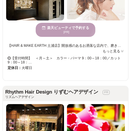
楽天ビューティで予約する
[PR]
【HAIR & MAKE EARTH 土浦店】開放感のあるお洒落な店内で、磨き抜かれた技術が味わえます♪ お客様一人ひとりへの丁寧なカウンセリングが魅力的★ベテランの実力派スタイリスト多数在籍！トレンドをプラスして、セルフスタイリングが楽になる再現性の高いスタイルに♪ 【HAIR & MAKE EARTH 土浦店】で、キレイへの近道を見つけませんか？
もっと見る
【受付時間】 ＜月～土＞ カラー・パーマ 9：00～18：00／カット
9：00～18：…
定休日：
火曜日
Rhythm Hair Design りずむヘアデザイン
リズムヘアデザイン