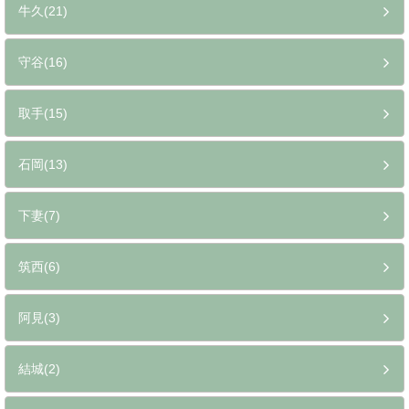
牛久(21)
守谷(16)
取手(15)
石岡(13)
下妻(7)
筑西(6)
阿見(3)
結城(2)