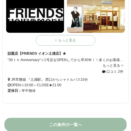
もっと見る
話題店【FRIENDS イオン土浦店】★
“30ｔｈ Anniversary”☆1号店をOPENしてから早30年！！多くのお客様のおかげと心から感謝申し上げます☆【FRIENDS イオン土浦店】はこれかもお客様にご満足して頂ける美容サービスをご提供できるように、バージョンUPして参ります♪
もっと見る
口コミ 2件
JR常磐線 『土浦駅』 西口からシャトルバス10分
OPEN☆10:00～CLOSE★21:00
定休日：
年中無休
この条件の一覧へ