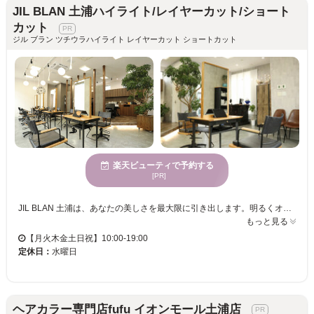
JIL BLAN 土浦ハイライト/レイヤーカット/ショート
カット
ジル ブラン ツチウラハイライト レイヤーカット ショートカット
楽天ビューティで予約する
[PR]
JIL BLAN 土浦は、あなたの美しさを最大限に引き出します。明るくオープンな空間で、気持ちよくリラックスしながら施術を受けられます。大人の魅力を引き立てるハイライトやブリーチ、さらには扱いやすいストレートヘアを実現する縮毛矯正に特化しており、あなたの魅力をさらに引き立てます。また、多様な年齢向けに合わせたサービスで、どの世代のお客様も満足いただけます。当日予約も可能なので、急な予定変更にも柔軟に対応可能です。アクセシブルな価格で何度も通える嬉しいサロン、JIL BLANで、なりたい自分を見つけてください。お子様連れも歓迎なので、ご家族でのご来店も安心です。
もっと見る
【月火木金土日祝】10:00-19:00
定休日：
水曜日
ヘアカラー専門店fufu イオンモール土浦店