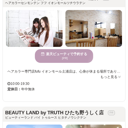
ヘアカラーセンモンテン フフ イオンモールツチウラテン
楽天ビューティで予約する
[PR]
ヘアカラー専門店fufu イオンモール土浦店は、心身が休まる場所であり、快適な時間を過ごすことができます。当店のスタイリストは、トレンドと個性を融合したカラーの提案が得意で、お客様一人ひとりの魅力を最大限に引き出します。落ち着いた魅力あふれる女性に支持されており、優雅で美しくなれること間違いなしです。このサロンで、新しい自分に出会い、他にはないヘアカラー体験を楽しんでみませんか？心よりお待ちしております。
もっと見る
10:00-19:30
定休日：
年中無休
BEAUTY LAND by TRUTH ひたち野うしく店
ビューティーランド バイ トゥルース ヒタチノウシクテン