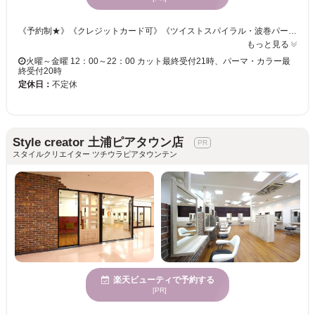
《予約制★》《クレジットカード可》《ツイストスパイラル・波巻パーマ・スペインカール・ニュアンスパーマ対応◎》 こうなりたい！をお聞かせ下さい☆ライフスタイルに合わせたご提案をいたします。 「骨格×髪質」を見極め、的確なカット技術をご提供☆ご自宅でのスタイリングも簡単だから嬉しい♪♪ スパイラル◆ツイスト◆ツイストスパイラル◆波巻きパーマ対応◎ カラーやパーマで個性をプラス！クオリティの高い仕上がりを実感下さい♪ この機会にメンズサロンRISE土浦店で、理想のスタイルを手に入れましょう！！ 《土浦メンズ/土浦メンズカット/土浦メンズパーマ/土浦メンズサロン/土浦ツイスパ/ヘッドスパ/髪質改善/ヘアセット/縮毛矯正/カラー/トリートメント/白髪染め/インナーカラー/眉毛/キッズカット/マンツーマン/ハイライト/イルミナカラー/リタッチ/ブリーチ/土浦メンズ/土浦メンズサロン/土浦メンズカット/土浦メンズパーマ/つくばメンズ/つくばメンズカット/神立メンズパーマ/神立メンズカラー/つくばメンズカットカラー/取手メンズパーマ/取手メンズカラー鹿嶋メンズパーマ/鹿嶋メンズカット》
もっと見る
火曜～金曜 12：00～22：00 カット最終受付21時、パーマ・カラー最
終受付20時
定休日：
不定休
Style creator 土浦ピアタウン店
スタイルクリエイター ツチウラピアタウンテン
楽天ビューティで予約する
[PR]