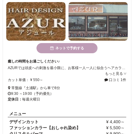
ネットで予約する
癒しの時間をお過ごしください♪
AZURでは頭皮への刺激を最小限に、お客様一人一人に似合うヘアカラーレシピを作り、ご提案します！自宅でもお手入れや再現のしやすいカットを提供していますので、是非、一度ご来店してお試しください♪
もっと見る
カット単価： ¥ 550～
口コミ 1件
常盤線『土浦駅』から車で8分
9:30 ～19:00（予約優先）
定休日：
毎週火曜日
メニュー
デザインカット
¥ 4,400～
ファッションカラー【おしゃれ染め】
¥ 5,500～
クリスタルパーマ
¥ 9,900～