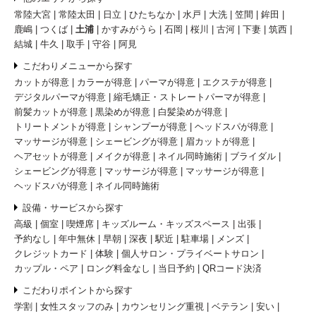
常陸大宮
常陸太田
日立
ひたちなか
水戸
大洗
笠間
鉾田
鹿嶋
つくば
土浦
かすみがうら
石岡
桜川
古河
下妻
筑西
結城
牛久
取手
守谷
阿見
こだわりメニューから探す
カットが得意
カラーが得意
パーマが得意
エクステが得意
デジタルパーマが得意
縮毛矯正・ストレートパーマが得意
前髪カットが得意
黒染めが得意
白髪染めが得意
トリートメントが得意
シャンプーが得意
ヘッドスパが得意
マッサージが得意
シェービングが得意
眉カットが得意
ヘアセットが得意
メイクが得意
ネイル同時施術
ブライダル
シェービングが得意
マッサージが得意
マッサージが得意
ヘッドスパが得意
ネイル同時施術
設備・サービスから探す
高級
個室
喫煙席
キッズルーム・キッズスペース
出張
予約なし
年中無休
早朝
深夜
駅近
駐車場
メンズ
クレジットカード
体験
個人サロン・プライベートサロン
カップル・ペア
ロング料金なし
当日予約
QRコード決済
こだわりポイントから探す
学割
女性スタッフのみ
カウンセリング重視
ベテラン
安い