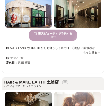
楽天ビューティで予約する
[PR]
BEAUTY LAND by TRUTH ひたち野うしく店では、心地よい開放感が広がる空間で、リラックスしながら新しい自分に出会えるひと時を提供しています。忙しい30代の女性を中心とするお客様に寄り添い、髪質改善やオージュアトリートメント、ヘッドスパ等、多彩なメニューをご用意。あなたのライフスタイルにピッタリなスタイル提案で、ツヤ髪を実現し、毎日がキラリと輝くようサポートします。駐車場も完備し、クレジットカードのご利用が可能なため、忙しい日々でも気軽に足を運べます。オシャレ染めや白髪染めの選択肢も豊富だからこそ、どんなシーンでも自信が持てる髪に出会えます。ぜひ一度ご体験ください。
もっと見る
09:00-18:00
定休日：
第3日曜日
HAIR & MAKE EARTH 土浦店
ヘアメイクアース ツチウラテン