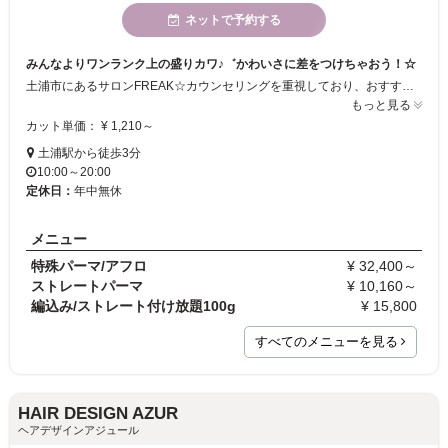
ネットで予約する
みんなよりワンランク上の盛りカワ♪゛かわいさに差をつけちゃおう！☆
土浦市にあるサロンFREAK☆カウンセリングを重視しており、おすすめのヘアスタイルにします。エクステ、スパイラル・ツイストなどハードなパーマ。ブラックヘアなど派手かわヘアメニューも多数あり☆ネイル、メイクアップ、着付け等も行っておりますので、盛りかわトータルコーデで周りと差をつけちゃいましょう☆スタッフ一同心よりご来店をおまちしております☆
もっと見る
カット単価： ¥ 1,210～
土浦駅から徒歩3分
10:00～20:00
定休日：
年中無休
メニュー
特殊パーマ/アフロ
¥ 32,400～
ストレートパーマ
¥ 10,160～
編込み/ストレート付け放題100g
¥ 15,800
すべてのメニューを見る
HAIR DESIGN AZUR
ヘアデザインアジュール