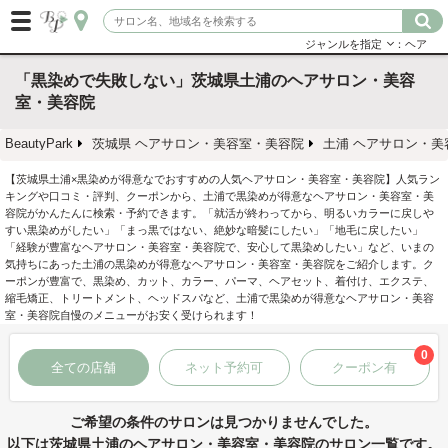
ジャンルを指定
：ヘア
「黒染めで失敗しない」茨城県土浦のヘアサロン・美容
室・美容院
BeautyPark
茨城県 ヘアサロン・美容室・美容院
土浦 ヘアサロン・美
【茨城県土浦×黒染めが得意なでおすすめの人気ヘアサロン・美容室・美容院】人気ラン
キングや口コミ・評判、クーポンから、土浦で黒染めが得意なヘアサロン・美容室・美
容院がかんたんに検索・予約できます。「就活が終わってから、明るいカラーに戻しや
すい黒染めがしたい」「まっ黒ではない、絶妙な暗髪にしたい」「地毛に戻したい」
「経験が豊富なヘアサロン・美容室・美容院で、安心して黒染めしたい」など、いまの
気持ちにあった土浦の黒染めが得意なヘアサロン・美容室・美容院をご紹介します。ク
ーポンが豊富で、黒染め、カット、カラー、パーマ、ヘアセット、着付け、エクステ、
縮毛矯正、トリートメント、ヘッドスパなど、土浦で黒染めが得意なヘアサロン・美容
室・美容院自慢のメニューがお安く受けられます！
0
全ての店舗
ネット予約可
クーポン有
ご希望の条件のサロンは見つかりませんでした。
以下は茨城県土浦のヘアサロン・美容室・美容院のサロン一覧です。