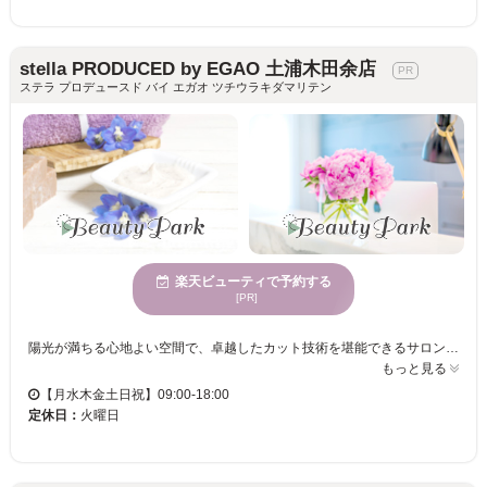
stella PRODUCED by EGAO 土浦木田余店
ステラ プロデュースド バイ エガオ ツチウラキダマリテン
楽天ビューティで予約する
[PR]
陽光が満ちる心地よい空間で、卓越したカット技術を堪能できるサロン。多くの女性に愛され続ける場所☆駐車場完備で、便利でスマートな支払い方法も充実。洗練されたひとときをお届けします！ stella PRODUCED by EGAO 土浦木田余店は、50代以上の女性のために設計された特別なヘアサロンです。今話題のEGAOがプロデュースするこのサロンは、グレイヘアを活かしたり隠したりする施術が得意で、年齢特有の髪のお悩みを理解し、一人一人のニーズに合った解決策を提供します。広々とした明るい店内は、心地よさを追求し、訪れる度に心が休まる空間です。「ここに来て良かった」と思えるような、新しい自分に出会えるチャンスをお届けします。駐車場完備で、クレジットカードや電子マネーでの決済も可能なので、安心してご利用いただけます。年齢を重ねた女性でも、いつまでも美しくありたいという願いを叶える場所です。
もっと見る
【月水木金土日祝】09:00-18:00
定休日：
火曜日