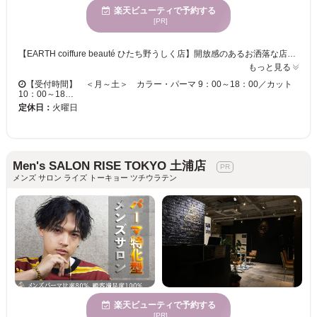
楽天ビューティで予約する
[PR]
【EARTH coiffure beauté ひたち野うしく店】開放感のあるお洒落な店内で、磨き抜かれた技術が味わえます♪ お客様一人ひとりへの丁寧なカウンセリングが魅力的★ベテランの実力派スタイリスト多数在籍！トレンドをプラスして、セルフスタイリングが楽になる再現性の高いスタイルに♪ 【EARTH coiffure beauté ひたち野うしく店】で、キレイへの近道を見つけませんか？
もっと見る
【受付時間】 ＜月～土＞ カラー・パーマ 9：00～18：00／カット
10：00～18…
定休日：
火曜日
Men's SALON RISE TOKYO 土浦店
メンズ サロン ライズ トーキョー ツチウラテン
楽天ビューティで予約する
[PR]