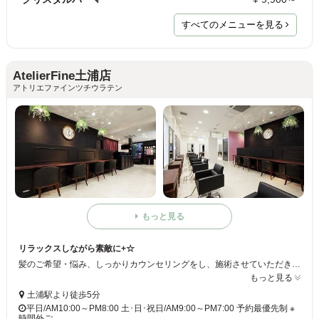
すべてのメニューを見る
AtelierFine土浦店
アトリエファインツチウラテン
もっと見る
リラックスしながら素敵に+☆
髪のご希望・悩み、しっかりカウンセリングをし、施術させていただきます！ お客様に合った髪型、なりたい髪型を叶え、素敵に*+ ◆トータルビューティーサロン ﾟ+.ﾟ ヘア以外にもまつげ、ネイル等もやっております☆当サロンで美しくなりましょう+是非ご来店くださいませ
もっと見る
土浦駅より徒歩5分
平日/AM10:00～PM8:00 土･日･祝日/AM9:00～PM7:00 予約最優先制 ※
時間外ご…