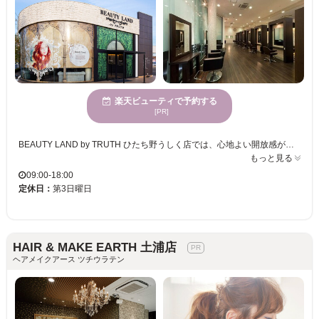
楽天ビューティで予約する
[PR]
BEAUTY LAND by TRUTH ひたち野うしく店では、心地よい開放感が広がる空間で、リラックスしながら新しい自分に出会えるひと時を提供しています。忙しい30代の女性を中心とするお客様に寄り添い、髪質改善やオージュアトリートメント、ヘッドスパ等、多彩なメニューをご用意。あなたのライフスタイルにピッタリなスタイル提案で、ツヤ髪を実現し、毎日がキラリと輝くようサポートします。駐車場も完備し、クレジットカードのご利用が可能なため、忙しい日々でも気軽に足を運べます。オシャレ染めや白髪染めの選択肢も豊富だからこそ、どんなシーンでも自信が持てる髪に出会えます。ぜひ一度ご体験ください。
もっと見る
09:00-18:00
定休日：
第3日曜日
HAIR & MAKE EARTH 土浦店
ヘアメイクアース ツチウラテン