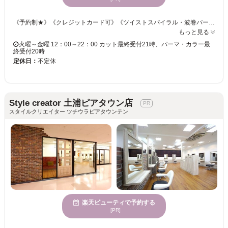
《予約制★》《クレジットカード可》《ツイストスパイラル・波巻パーマ・スペインカール・ニュアンスパーマ対応◎》 こうなりたい！をお聞かせ下さい☆ライフスタイルに合わせたご提案をいたします。 「骨格×髪質」を見極め、的確なカット技術をご提供☆ご自宅でのスタイリングも簡単だから嬉しい♪♪ スパイラル◆ツイスト◆ツイストスパイラル◆波巻きパーマ対応◎ カラーやパーマで個性をプラス！クオリティの高い仕上がりを実感下さい♪ この機会にメンズサロンRISE土浦店で、理想のスタイルを手に入れましょう！！ 《土浦メンズ/土浦メンズカット/土浦メンズパーマ/土浦メンズサロン/土浦ツイスパ/ヘッドスパ/髪質改善/ヘアセット/縮毛矯正/カラー/トリートメント/白髪染め/インナーカラー/眉毛/キッズカット/マンツーマン/ハイライト/イルミナカラー/リタッチ/ブリーチ/土浦メンズ/土浦メンズサロン/土浦メンズカット/土浦メンズパーマ/つくばメンズ/つくばメンズカット/神立メンズパーマ/神立メンズカラー/つくばメンズカットカラー/取手メンズパーマ/取手メンズカラー鹿嶋メンズパーマ/鹿嶋メンズカット》
もっと見る
火曜～金曜 12：00～22：00 カット最終受付21時、パーマ・カラー最
終受付20時
定休日：
不定休
Style creator 土浦ピアタウン店
スタイルクリエイター ツチウラピアタウンテン
楽天ビューティで予約する
[PR]