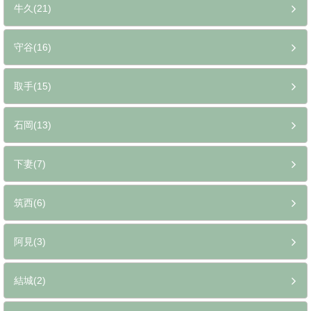
牛久(21)
守谷(16)
取手(15)
石岡(13)
下妻(7)
筑西(6)
阿見(3)
結城(2)