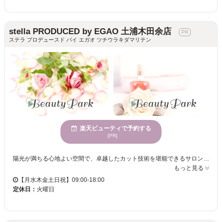
stella PRODUCED by EGAO 土浦木田余店
ステラ プロデュースド バイ エガオ ツチウラキダマリテン
楽天ビューティで予約する
[PR]
陽光が満ちる心地よい空間で、卓越したカット技術を堪能できるサロン。多くの女性に愛され続ける場所☆駐車場完備で、便利でスマートな支払い方法も充実。洗練されたひとときをお届けします！ stella PRODUCED by EGAO 土浦木田余店は、50代以上の女性のために設計された特別なヘアサロンです。今話題のEGAOがプロデュースするこのサロンは、グレイヘアを活かしたり隠したりする施術が得意で、年齢特有の髪のお悩みを理解し、一人一人のニーズに合った解決策を提供します。広々とした明るい店内は、心地よさを追求し、訪れる度に心が休まる空間です。「ここに来て良かった」と思えるような、新しい自分に出会えるチャンスをお届けします。駐車場完備で、クレジットカードや電子マネーでの決済も可能なので、安心してご利用いただけます。年齢を重ねた女性でも、いつまでも美しくありたいという願いを叶える場所です。
もっと見る
【月水木金土日祝】09:00-18:00
定休日：
火曜日