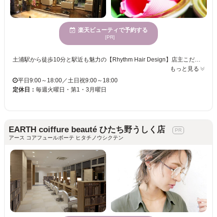
楽天ビューティで予約する
[PR]
土浦駅から徒歩10分と駅近も魅力の【Rhythm Hair Design】店主こだわりの古風な雰囲気の店内は、心身ともに安らぎ癒される空間で、10代～70代まで男女問わず幅広い年齢層の方々に愛されているサロンです♪それぞれの世代ひとりひとりの個性に合わせたヘアスタイルを提案してくれ、もちろんご要望も取り入れた想像以上の仕上がりに満足の声も多数◎ 【Rhythm】のオススメは毛質やクセに合わせて、扱いやすい髪に仕上げる自慢のカット！クセ毛でお悩みのあなたの髪もRhythmでチャームポイントに変えてみませんか？また、マッサージ付のパーマメニューは業界最高値のダメージ処理剤も含まれているので、ダメージの気になる方も安心してご利用頂けます♪独自開発のトリートメントシステムも好評ですので一度お試しください★ キッズスペースも完備しておりますのでお子様連れ、ご家族でのご来店も大丈夫♪気さくで明るいスタッフが揃う【Rhythm】一度行ったらまた行きたくなる♪そんなサロンです。。。
もっと見る
平日9:00～18:00／土日祝9:00～18:00
定休日：
毎週火曜日・第1・3月曜日
EARTH coiffure beauté ひたち野うしく店
アース コアフュールボーテ ヒタチノウシクテン