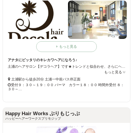
もっと見る
アナタにピッタリのキレカワヘアになろう♪
土浦のヘアサロン【デコラヘア】です★トレンドと似合わせ、さらにヘアケアにこだわっています！！アナタだけのキレカワヘアにチェンジしちゃいましょう◎キッズスペースもあるので、ママも安心してお越しください☆
もっと見る
土浦駅から徒歩20分 土浦一中前バス停正面
受付９：３０～１９：００ パーマ カラー１８：００ 時間外受付 ８：
３０～…
Happy Hair Works ぷりもじっぷ
ハッピーヘアーワークスプリモジップ