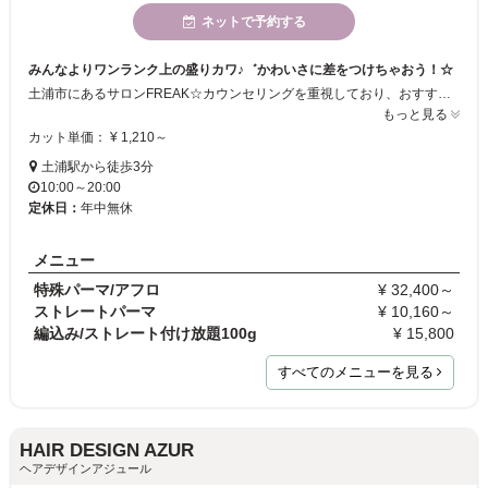
ネットで予約する
みんなよりワンランク上の盛りカワ♪゛かわいさに差をつけちゃおう！☆
土浦市にあるサロンFREAK☆カウンセリングを重視しており、おすすめのヘアスタイルにします。エクステ、スパイラル・ツイストなどハードなパーマ。ブラックヘアなど派手かわヘアメニューも多数あり☆ネイル、メイクアップ、着付け等も行っておりますので、盛りかわトータルコーデで周りと差をつけちゃいましょう☆スタッフ一同心よりご来店をおまちしております☆
もっと見る
カット単価： ¥ 1,210～
土浦駅から徒歩3分
10:00～20:00
定休日：
年中無休
メニュー
特殊パーマ/アフロ
¥ 32,400～
ストレートパーマ
¥ 10,160～
編込み/ストレート付け放題100g
¥ 15,800
すべてのメニューを見る
HAIR DESIGN AZUR
ヘアデザインアジュール