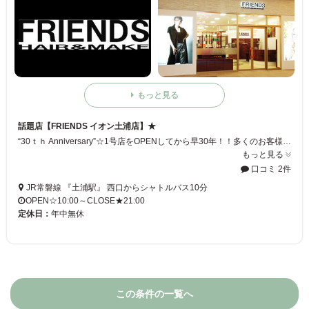
もっと見る
話題店【FRIENDS イオン土浦店】★
“30ｔｈ Anniversary”☆1号店をOPENしてから早30年！！多くのお客様のおかげと心から感謝申し上げます☆【FRIENDS イオン土浦店】はこれかもお客様にご満足して頂ける美容サービスをご提供できるように、バージョンUPして参ります♪
もっと見る
口コミ 2件
JR常磐線 『土浦駅』 西口からシャトルバス10分
OPEN☆10:00～CLOSE★21:00
定休日：
年中無休
この条件の一覧へ