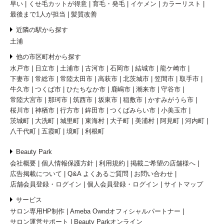
早い
くせ毛カットが得意
育毛・発毛
イケメン
カラーリスト
最後まで1人が担当
髪質改善
近隣の駅から探す
土浦
他の市区町村から探す
水戸市
日立市
土浦市
古河市
石岡市
結城市
龍ケ崎市
下妻市
常総市
常陸太田市
高萩市
北茨城市
笠間市
取手市
牛久市
つくば市
ひたちなか市
鹿嶋市
潮来市
守谷市
常陸大宮市
那珂市
筑西市
坂東市
稲敷市
かすみがうら市
桜川市
神栖市
行方市
鉾田市
つくばみらい市
小美玉市
茨城町
大洗町
城里町
東海村
大子町
美浦村
阿見町
河内町
八千代町
五霞町
境町
利根町
Beauty Park
会社概要
個人情報保護方針
利用規約
掲載ご希望の店舗様へ
広告掲載について
Q&A よくあるご質問
お問い合わせ
店舗会員登録・ログイン
個人会員登録・ログイン
サイトマップ
サービス
サロン専用HP制作
Ameba Owndオフィシャルパートナー
サロン運営サポート
Beauty Parkオンライン