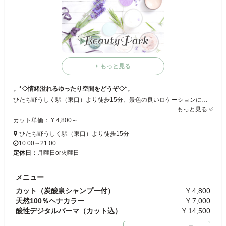
もっと見る
。*◇情緒溢れるゆったり空間をどうぞ◇*。
ひたち野うしく駅（東口）より徒歩15分、景色の良いロケーションにある落ち着いたサロン☆ 木目の広々したスペースにモダンな和のテイストが心地良い♪ カットはモチロン！髪のきれいさをとことん追求したサロンは、傷みに悩んでいる人の救世主!! ヘアダメージにお困りの方は是非！
もっと見る
カット単価： ¥ 4,800～
ひたち野うしく駅（東口）より徒歩15分
10:00～21:00
定休日：
月曜日or火曜日
メニュー
カット（炭酸泉シャンプー付）
¥ 4,800
天然100％ヘナカラー
¥ 7,000
酸性デジタルパーマ（カット込）
¥ 14,500