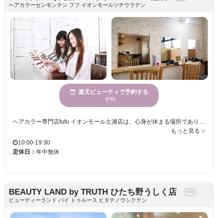
ヘアカラーセンモンテン フフ イオンモールツチウラテン
楽天ビューティで予約する
[PR]
ヘアカラー専門店fufu イオンモール土浦店は、心身が休まる場所であり、快適な時間を過ごすことができます。当店のスタイリストは、トレンドと個性を融合したカラーの提案が得意で、お客様一人ひとりの魅力を最大限に引き出します。落ち着いた魅力あふれる女性に支持されており、優雅で美しくなれること間違いなしです。このサロンで、新しい自分に出会い、他にはないヘアカラー体験を楽しんでみませんか？心よりお待ちしております。
もっと見る
10:00-19:30
定休日：
年中無休
BEAUTY LAND by TRUTH ひたち野うしく店
ビューティーランド バイ トゥルース ヒタチノウシクテン