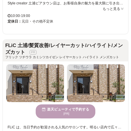
Style creator 土浦ピアタウン店は、お客様自身の魅力を最大限に引き出すスタイルを大切にしています。落ち着いて懐かしさを感じられる空間では、日常の喧騒を忘れ、心からリラックスいただけます。カットのスペシャリストが在籍し、高度な技術と経験を持つスタイリストが、最新のトレンドを取り入れたスタイルをご提案します。年齢を問わず、お子様からご年配まで多様な年齢のお客様に親しまれています。お子様連れの方のご来店も歓迎です。駐車場完備でアクセスも便利。ぜひStyle creator 土浦ピアタウン店で、自分にぴったりのヘアスタイルを見つけてください。
もっと見る
10:00-19:00
定休日：
元日・その他不定休
FLiC 土浦/髪質改善/レイヤーカット/ハイライト/メン
ズカット
フリック ツチウラ カミシツカイゼン レイヤーカット ハイライト メンズカット
楽天ビューティで予約する
[PR]
FLiC は、当日予約が歓迎される人気のサロンです。明るい店内で広々とした雰囲気は心地よさを提供し、多様な年齢層のお客様が訪れています。特に髪質改善とデザインカラーを同時に施すことができ、理想の色味や透明感とともに、柔らかくツヤのある髪へ導きます。経験豊富なスタッフが集い、信頼される薬剤を選択しているため、未来の髪質まで考慮したケアが受けられます。あなたの髪の悩み、ぜひご相談ください。FLiC 土浦で、自分らしい美しさを手に入れましょう。