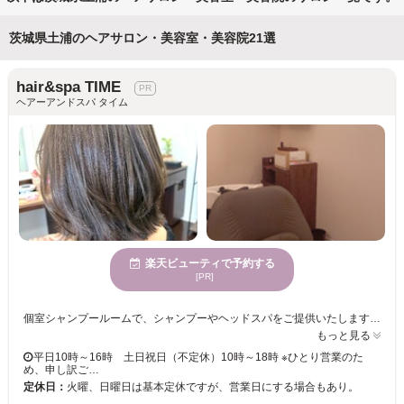
茨城県土浦のヘアサロン・美容室・美容院21選
hair&spa TIME
ヘアーアンドスパ タイム
楽天ビューティで予約する
[PR]
個室シャンプールームで、シャンプーやヘッドスパをご提供いたします☆ フルフラットですので、お首に負担をかけずにお寛ぎいただけます。 思わず寝落ちしてました…頭痛が楽になったとお声もいただいております…☆ 毎日のセット方法からスキンケアまで、美容の情報をお伝えします。 きっと満足していただけますので、お気軽にご来店くださいませ。 お客様のご来店お待ちしております。
もっと見る
平日10時～16時 土日祝日（不定休）10時～18時 ※ひとり営業のた
め、申し訳ご…
定休日：
火曜、日曜日は基本定休ですが、営業日にする場合もあり。