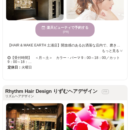
楽天ビューティで予約する
[PR]
【HAIR & MAKE EARTH 土浦店】開放感のあるお洒落な店内で、磨き抜かれた技術が味わえます♪ お客様一人ひとりへの丁寧なカウンセリングが魅力的★ベテランの実力派スタイリスト多数在籍！トレンドをプラスして、セルフスタイリングが楽になる再現性の高いスタイルに♪ 【HAIR & MAKE EARTH 土浦店】で、キレイへの近道を見つけませんか？
もっと見る
【受付時間】 ＜月～土＞ カラー・パーマ 9：00～18：00／カット
9：00～18：…
定休日：
火曜日
Rhythm Hair Design りずむヘアデザイン
リズムヘアデザイン