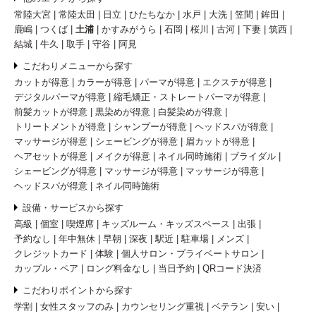
常陸大宮
常陸太田
日立
ひたちなか
水戸
大洗
笠間
鉾田
鹿嶋
つくば
土浦
かすみがうら
石岡
桜川
古河
下妻
筑西
結城
牛久
取手
守谷
阿見
こだわりメニューから探す
カットが得意
カラーが得意
パーマが得意
エクステが得意
デジタルパーマが得意
縮毛矯正・ストレートパーマが得意
前髪カットが得意
黒染めが得意
白髪染めが得意
トリートメントが得意
シャンプーが得意
ヘッドスパが得意
マッサージが得意
シェービングが得意
眉カットが得意
ヘアセットが得意
メイクが得意
ネイル同時施術
ブライダル
シェービングが得意
マッサージが得意
マッサージが得意
ヘッドスパが得意
ネイル同時施術
設備・サービスから探す
高級
個室
喫煙席
キッズルーム・キッズスペース
出張
予約なし
年中無休
早朝
深夜
駅近
駐車場
メンズ
クレジットカード
体験
個人サロン・プライベートサロン
カップル・ペア
ロング料金なし
当日予約
QRコード決済
こだわりポイントから探す
学割
女性スタッフのみ
カウンセリング重視
ベテラン
安い