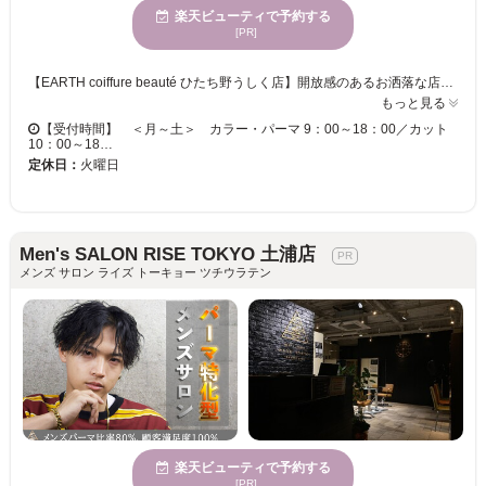
楽天ビューティで予約する
[PR]
【EARTH coiffure beauté ひたち野うしく店】開放感のあるお洒落な店内で、磨き抜かれた技術が味わえます♪ お客様一人ひとりへの丁寧なカウンセリングが魅力的★ベテランの実力派スタイリスト多数在籍！トレンドをプラスして、セルフスタイリングが楽になる再現性の高いスタイルに♪ 【EARTH coiffure beauté ひたち野うしく店】で、キレイへの近道を見つけませんか？
もっと見る
【受付時間】 ＜月～土＞ カラー・パーマ 9：00～18：00／カット
10：00～18…
定休日：
火曜日
Men's SALON RISE TOKYO 土浦店
メンズ サロン ライズ トーキョー ツチウラテン
楽天ビューティで予約する
[PR]