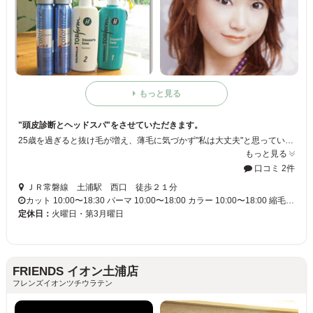
もっと見る
"頭皮診断とヘッドスパ"をさせていただきます。
25歳を過ぎると抜け毛が増え、薄毛に気づかず"私は大丈夫"と思っているお客様にも、実際どのくらい悪化しているかハッキリご説明いたします。 早期発見さえできれば、適切な自宅ケアだけでも、抜け毛・薄毛は予防できます！手遅れにならないためにも、早期点検をして、しっかりと頭皮のコンディションを整えて下さい！
もっと見る
口コミ 2件
ＪＲ常磐線 土浦駅 西口 徒歩２１分
カット 10:00〜18:30 パーマ 10:00〜18:00 カラー 10:00〜18:00 縮毛…
定休日：
火曜日・第3月曜日
FRIENDS イオン土浦店
フレンズイオンツチウラテン