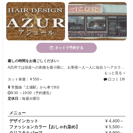
ネットで予約する
癒しの時間をお過ごしください♪
AZURでは頭皮への刺激を最小限に、お客様一人一人に似合うヘアカラーレシピを作り、ご提案します！自宅でもお手入れや再現のしやすいカットを提供していますので、是非、一度ご来店してお試しください♪
もっと見る
カット単価： ¥ 550～
口コミ 1件
常盤線『土浦駅』から車で8分
9:30 ～19:00（予約優先）
定休日：
毎週火曜日
メニュー
デザインカット
¥ 4,400～
ファッションカラー【おしゃれ染め】
¥ 5,500～
クリスタルパーマ
¥ 9,900～