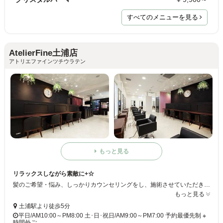
すべてのメニューを見る
AtelierFine土浦店
アトリエファインツチウラテン
もっと見る
リラックスしながら素敵に+☆
髪のご希望・悩み、しっかりカウンセリングをし、施術させていただきます！ お客様に合った髪型、なりたい髪型を叶え、素敵に*+ ◆トータルビューティーサロン ﾟ+.ﾟ ヘア以外にもまつげ、ネイル等もやっております☆当サロンで美しくなりましょう+是非ご来店くださいませ
もっと見る
土浦駅より徒歩5分
平日/AM10:00～PM8:00 土･日･祝日/AM9:00～PM7:00 予約最優先制 ※
時間外ご…