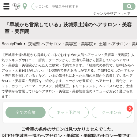
ジャンルを指定
：ヘア
「早朝から営業している」茨城県土浦のヘアサロン・美容
室・美容院
BeautyPark
茨城県 ヘアサロン・美容室・美容院
土浦 ヘアサロン・美
【茨城県土浦×早朝から営業しているでおすすめの人気ヘアサロン・美容室・美容院】人
気ランキングや口コミ・評判、クーポンから、土浦で早朝から営業しているヘアサロ
ン・美容室・美容院がかんたんに検索・予約できます。「結婚式の参列で、朝8時からヘ
アセットと着付けがしたい」「1,000円で巻きおろしができる、早朝料金なしのヘアセッ
ト専門店を探している」など、いまの気持ちにあった土浦の早朝から営業しているヘア
サロン・美容室・美容院をご紹介します。クーポンが豊富で、ヘアセット、着付け、カ
ット、カラー、パーマ、エクステ、縮毛矯正、トリートメント、ヘッドスパなど、土浦
で早朝から営業しているヘアサロン・美容室・美容院自慢のメニューがお安く受けられ
ます！
0
全ての店舗
ネット予約可
クーポン有
ご希望の条件のサロンは見つかりませんでした。
以下は茨城県土浦のヘアサロン・美容室・美容院のサロン一覧です。