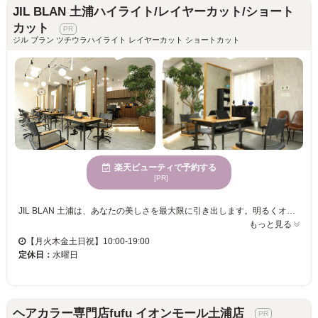
JIL BLAN 土浦ハイライト/レイヤーカット/ショート
カット
ジル ブラン ツチウラハイライト レイヤーカット ショートカット
楽天ビューティで予約する
[PR]
JIL BLAN 土浦は、あなたの美しさを最大限に引き出します。明るくオープンな空間で、気持ちよくリラックスしながら施術を受けられます。大人の魅力を引き立てるハイライトやブリーチ、さらには扱いやすいストレートヘアを実現する縮毛矯正に特化しており、あなたの魅力をさらに引き立てます。また、多様な年齢向けに合わせたサービスで、どの世代のお客様も満足いただけます。当日予約も可能なので、急な予定変更にも柔軟に対応可能です。アクセシブルな価格で何度も通える嬉しいサロン、JIL BLANで、なりたい自分を見つけてください。お子様連れも歓迎なので、ご家族でのご来店も安心です。
もっと見る
【月火木金土日祝】10:00-19:00
定休日：
水曜日
ヘアカラー専門店fufu イオンモール土浦店