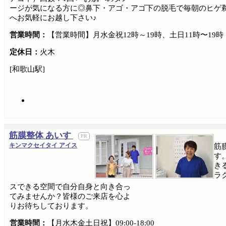
ージが気になる方に◎鼻下・アゴ・アゴ下の脱毛で毎朝のヒゲ剃
へお気軽にお越し下さい♪
営業時間：
【営業時間】月水金祝12時～19時、土日11時〜19
定休日：
火木
[和歌山駅]
筋膜整体 あいす
キンマクセイタイ アイス
筋
す
き
ラ
スできる空間で自分自身と向き合っ
てみませんか？皆様のご来店を心よ
りお待ちしております。
営業時間：
【月水木金土日祝】09:00-18:00