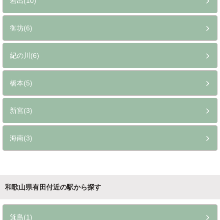
岩出(10)
御坊(6)
紀の川(6)
橋本(5)
新宮(3)
海南(3)
和歌山県有田付近の駅から探す
箕島(1)