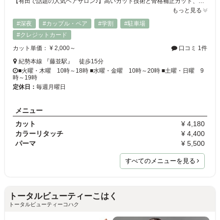
【有田で話題の人気ヘアサロン♪】高いカット技術と骨格補正カット、さらに今大注目の髪質改善トリートメントで、くせ毛や多毛の方でもまとまりのあるうるつや髪へ大変身★☆最先端の薬剤と知識を取り入れ、デジタルパーマなども髪を傷めないようにしているのが大人気‼髪のダメージを大幅に減らすことで、いつまでも美しい髪を保てます。ヘアケアにもこだわってますので家でのお手入れもバッチリできます
もっと見る
#深夜
#カップル・ペア
#学割
#駐車場
#クレジットカード
カット単価： ¥ 2,000～
口コミ 1件
紀勢本線 『藤並駅』 徒歩15分
■火曜・木曜 10時～18時 ■水曜・金曜 10時～20時 ■土曜・日曜 9
時～19時
定休日：
毎週月曜日
メニュー
カット
¥ 4,180
カラーリタッチ
¥ 4,400
パーマ
¥ 5,500
すべてのメニューを見る
トータルビューティーこはく
トータルビューティーコハク