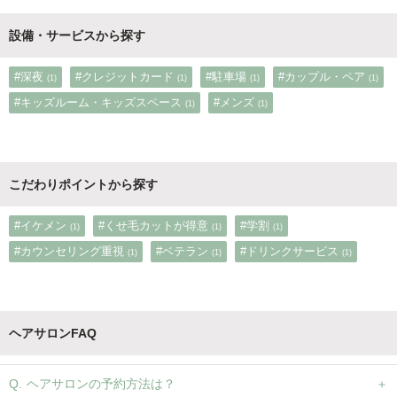
設備・サービスから探す
#深夜
#クレジットカード
#駐車場
#カップル・ペア
(1)
(1)
(1)
(1)
#キッズルーム・キッズスペース
#メンズ
(1)
(1)
こだわりポイントから探す
#イケメン
#くせ毛カットが得意
#学割
(1)
(1)
(1)
#カウンセリング重視
#ベテラン
#ドリンクサービス
(1)
(1)
(1)
ヘアサロンFAQ
ヘアサロンの予約方法は？