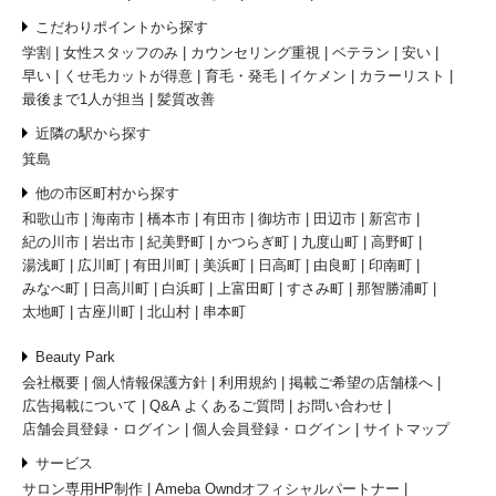
こだわりポイントから探す
学割
女性スタッフのみ
カウンセリング重視
ベテラン
安い
早い
くせ毛カットが得意
育毛・発毛
イケメン
カラーリスト
最後まで1人が担当
髪質改善
近隣の駅から探す
箕島
他の市区町村から探す
和歌山市
海南市
橋本市
有田市
御坊市
田辺市
新宮市
紀の川市
岩出市
紀美野町
かつらぎ町
九度山町
高野町
湯浅町
広川町
有田川町
美浜町
日高町
由良町
印南町
みなべ町
日高川町
白浜町
上富田町
すさみ町
那智勝浦町
太地町
古座川町
北山村
串本町
Beauty Park
会社概要
個人情報保護方針
利用規約
掲載ご希望の店舗様へ
広告掲載について
Q&A よくあるご質問
お問い合わせ
店舗会員登録・ログイン
個人会員登録・ログイン
サイトマップ
サービス
サロン専用HP制作
Ameba Owndオフィシャルパートナー