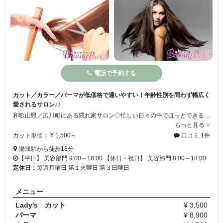
電話で予約する
カット／カラー／パーマが低価格で通いやすい！年齢性別を問わず幅広く
愛されるサロン♪♪
和歌山県／広川町にある隠れ家サロン◇忙しい日々の中でほっとできる癒しの空間で施術を行います。年齢や性別問わず、幅広い層のお客様にご利用頂いています！ジュニアdayなどお子様のカットもお得に☆彡リーズナブルな価格でパーマやカラーなどの待ち時間には珍しいお茶のサービスがあります♪安らぎの中で綺麗になりましょう☆ミ着付けも承ります♪
もっと見る
カット単価： ¥ 1,500～
口コミ 1件
湯浅駅から徒歩18分
【平日】 美容部門 9:00～18:00 【休日・祝日】 美容部門 8:00～18:00
定休日：
毎週月曜日 第１火曜日 第３日曜日
メニュー
Lady's カット
¥ 3,500
パーマ
¥ 8,900