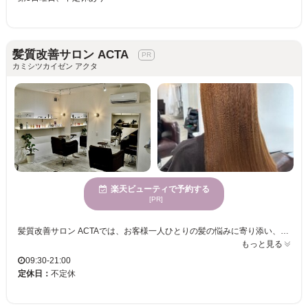
髪質改善サロン ACTA
カミシツカイゼン アクタ
楽天ビューティで予約する
[PR]
髪質改善サロン ACTAでは、お客様一人ひとりの髪の悩みに寄り添い、スタイルアップのお手伝いをしています。心身が休まる場所で、静かに過ごしながらも、うねりやクセ毛に悩む方に向けた専門技術を得意としています。縮毛矯正のプロフェッショナルが、まっすぐで扱いやすいストレートヘアを実現します。年齢を問わず、さまざまな方々にご利用いただけることが特徴であり、多くのお客様がリピートしています。駐車場があるので、車でのお越しも安心です。充実した設備とサービスにより、お客様の理想のヘアスタイルを叶えるお手伝いをしています。髪質改善サロン ACTAで、心地よい時間をお過ごしいただきながら、満足度の高いヘアスタイルをご体験ください。
もっと見る
09:30-21:00
定休日：
不定休