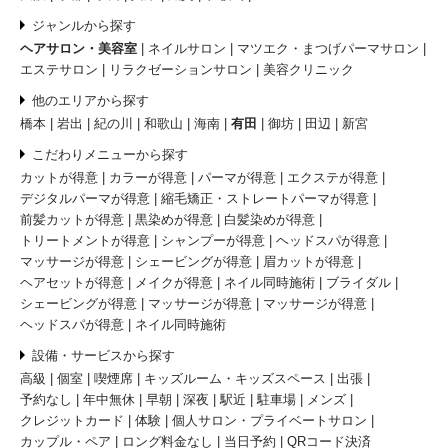
ジャンルから探す
ヘアサロン・美容室
ネイルサロン
マツエク・まつげパーマサロン
エステサロン
リラクゼーションサロン
美容クリニック
他のエリアから探す
橋本
岩出
紀の川
和歌山
海南
有田
御坊
田辺
新宮
こだわりメニューから探す
カットが得意
カラーが得意
パーマが得意
エクステが得意
デジタルパーマが得意
縮毛矯正・ストレートパーマが得意
前髪カットが得意
黒染めが得意
白髪染めが得意
トリートメントが得意
シャンプーが得意
ヘッドスパが得意
マッサージが得意
シェービングが得意
眉カットが得意
ヘアセットが得意
メイクが得意
ネイル同時施術
ブライダル
シェービングが得意
マッサージが得意
マッサージが得意
ヘッドスパが得意
ネイル同時施術
設備・サービスから探す
高級
個室
喫煙席
キッズルーム・キッズスペース
出張
予約なし
年中無休
早朝
深夜
駅近
駐車場
メンズ
クレジットカード
体験
個人サロン・プライベートサロン
カップル・ペア
ロング料金なし
当日予約
QRコード決済