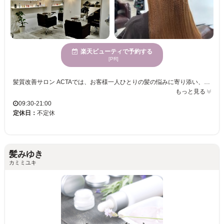
楽天ビューティで予約する
[PR]
髪質改善サロン ACTAでは、お客様一人ひとりの髪の悩みに寄り添い、スタイルアップのお手伝いをしています。心身が休まる場所で、静かに過ごしながらも、うねりやクセ毛に悩む方に向けた専門技術を得意としています。縮毛矯正のプロフェッショナルが、まっすぐで扱いやすいストレートヘアを実現します。年齢を問わず、さまざまな方々にご利用いただけることが特徴であり、多くのお客様がリピートしています。駐車場があるので、車でのお越しも安心です。充実した設備とサービスにより、お客様の理想のヘアスタイルを叶えるお手伝いをしています。髪質改善サロン ACTAで、心地よい時間をお過ごしいただきながら、満足度の高いヘアスタイルをご体験ください。
もっと見る
09:30-21:00
定休日：
不定休
髪みゆき
カミミユキ