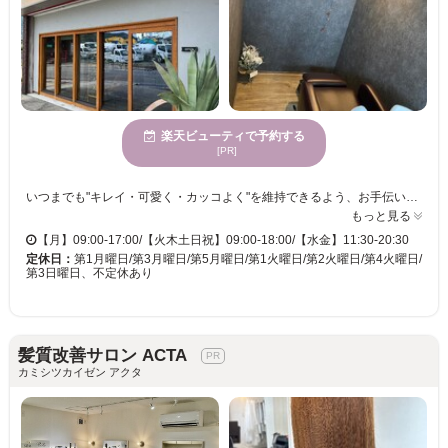
楽天ビューティで予約する
[PR]
いつまでも"キレイ・可愛く・カッコよく"を維持できるよう、お手伝いさせていただきます。-COLOR LaB-では、日頃の髪のお悩みを丁寧にヒアリングし、理想のスタイルを実現します！いつも綺麗をキープできるサブスクコース、透明感溢れるカラー、脱白髪染めでオシャレに、頭皮に優しいカラーなど幅広くご用意しております。
もっと見る
【月】09:00-17:00/【火木土日祝】09:00-18:00/【水金】11:30-20:30
定休日：
第1月曜日/第3月曜日/第5月曜日/第1火曜日/第2火曜日/第4火曜日/
第3日曜日、不定休あり
髪質改善サロン ACTA
カミシツカイゼン アクタ