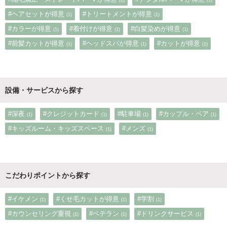
#ヘアセットが得意
#トリートメントが得意
(1)
(1)
#カラーが得意
#着付けが得意
#白髪染めが得意
(1)
(1)
(1)
#前髪カットが得意
#ヘッドスパが得意
#カットが得意
(1)
(1)
(1)
設備・サービスから探す
#深夜
#クレジットカード
#駐車場
#カップル・ペア
(1)
(1)
(1)
(1)
#キッズルーム・キッズスペース
#メンズ
(1)
(1)
こだわりポイントから探す
#イケメン
#くせ毛カットが得意
#学割
(1)
(1)
(1)
#カウンセリング重視
#ベテラン
#ドリンクサービス
(1)
(1)
(1)