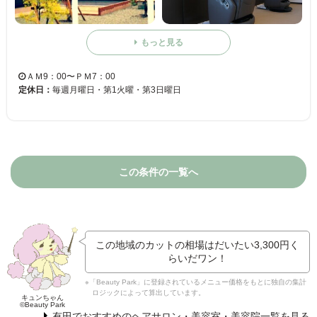
もっと見る
ＡＭ9：00〜ＰＭ7：00
定休日：
毎週月曜日・第1火曜・第3日曜日
この条件の一覧へ
この地域のカットの相場はだいたい
3,300円
く
らいだワン！
※「Beauty Park」に登録されているメニュー価格をもとに独自の集計
ロジックによって算出しています。
キュンちゃん
©Beauty Park
有田でおすすめのヘアサロン・美容室・美容院一覧を見る