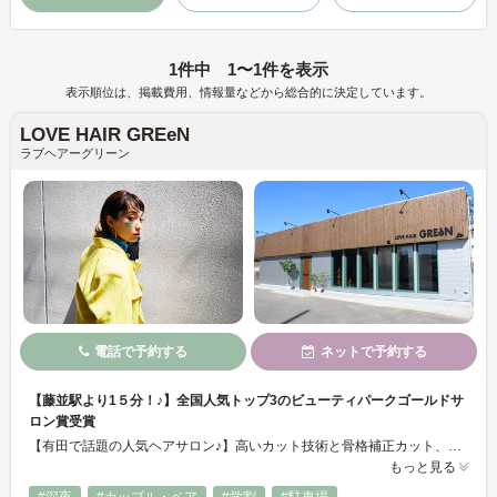
1件中 1〜1件を表示
表示順位は、掲載費用、情報量などから総合的に決定しています。
LOVE HAIR GREeN
ラブヘアーグリーン
電話で予約する
ネットで予約する
【藤並駅より1５分！♪】全国人気トップ3のビューティパークゴールドサ
ロン賞受賞
【有田で話題の人気ヘアサロン♪】高いカット技術と骨格補正カット、さらに今大注目の髪質改善トリートメントで、くせ毛や多毛の方でもまとまりのあるうるつや髪へ大変身★☆最先端の薬剤と知識を取り入れ、デジタルパーマなども髪を傷めないようにしているのが大人気‼髪のダメージを大幅に減らすことで、いつまでも美しい髪を保てます。ヘアケアにもこだわってますので家でのお手入れもバッチリできます
もっと見る