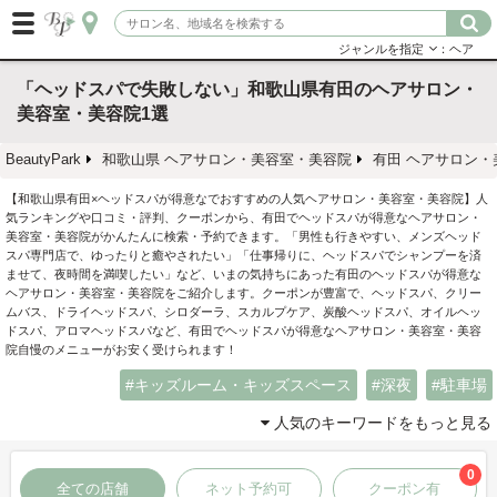
ジャンルを指定
：ヘア
「ヘッドスパで失敗しない」和歌山県有田のヘアサロン・
美容室・美容院1選
BeautyPark
和歌山県 ヘアサロン・美容室・美容院
有田 ヘアサロン・
【和歌山県有田×ヘッドスパが得意なでおすすめの人気ヘアサロン・美容室・美容院】人
気ランキングや口コミ・評判、クーポンから、有田でヘッドスパが得意なヘアサロン・
美容室・美容院がかんたんに検索・予約できます。「男性も行きやすい、メンズヘッド
スパ専門店で、ゆったりと癒やされたい」「仕事帰りに、ヘッドスパでシャンプーを済
ませて、夜時間を満喫したい」など、いまの気持ちにあった有田のヘッドスパが得意な
ヘアサロン・美容室・美容院をご紹介します。クーポンが豊富で、ヘッドスパ、クリー
ムバス、ドライヘッドスパ、シロダーラ、スカルプケア、炭酸ヘッドスパ、オイルヘッ
ドスパ、アロマヘッドスパなど、有田でヘッドスパが得意なヘアサロン・美容室・美容
院自慢のメニューがお安く受けられます！
キッズルーム・キッズスペース
深夜
駐車場
人気のキーワードをもっと見る
0
全ての店舗
ネット予約可
クーポン有