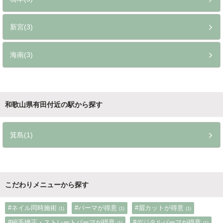
新宮(3)
海南(3)
和歌山県有田付近の駅から探す
箕島(1)
こだわりメニューから探す
#ネイル同時施術
#パーマが得意
#眉カットが得意
(1)
(1)
(1)
#縮毛矯正・ストレートパーマが得意
#デジタルパーマが得意
(1)
(1)