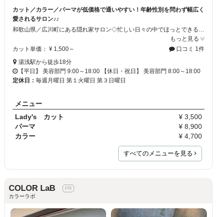
カット／カラー／パーマが低価格で通いやすい！年齢性別を問わず幅広く
愛されるサロン♪♪
和歌山県／広川町にある隠れ家サロン◇忙しい日々の中でほっとできる癒しの空間で施術を行います。年齢や性別問わず、幅広い層のお客様にご利用頂いています！ジュニアdayなどお子様のカットもお得に☆彡リーズナブルな価格でパーマやカラーなどの待ち時間には珍しいお茶のサービスがあります♪安らぎの中で綺麗になりましょう☆ミ着付けも承ります♪
もっと見る
カット単価： ¥ 1,500～
口コミ 1件
湯浅駅から徒歩18分
【平日】 美容部門 9:00～18:00 【休日・祝日】 美容部門 8:00～18:00
定休日：
毎週月曜日 第１火曜日 第３日曜日
メニュー
Lady's カット
¥ 3,500
パーマ
¥ 8,900
カラー
¥ 4,700
すべてのメニューを見る
COLOR LaB
カラーラボ