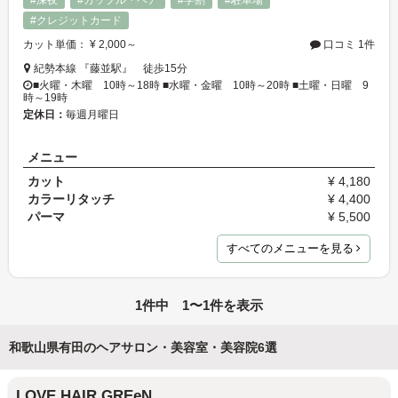
#深夜
#カップル・ペア
#学割
#駐車場
#クレジットカード
カット単価： ¥ 2,000～
口コミ 1件
紀勢本線 『藤並駅』 徒歩15分
■火曜・木曜 10時～18時 ■水曜・金曜 10時～20時 ■土曜・日曜 9
時～19時
定休日：
毎週月曜日
メニュー
カット
¥ 4,180
カラーリタッチ
¥ 4,400
パーマ
¥ 5,500
すべてのメニューを見る
1件中 1〜1件を表示
和歌山県有田のヘアサロン・美容室・美容院6選
LOVE HAIR GREeN