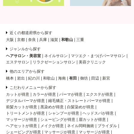
近くの都道府県から探す
大阪
京都
奈良
兵庫
滋賀
和歌山
三重
ジャンルから探す
ヘアサロン・美容室
ネイルサロン
マツエク・まつげパーマサロン
エステサロン
リラクゼーションサロン
美容クリニック
他のエリアから探す
橋本
岩出
紀の川
和歌山
海南
有田
御坊
田辺
新宮
こだわりメニューから探す
カットが得意
カラーが得意
パーマが得意
エクステが得意
デジタルパーマが得意
縮毛矯正・ストレートパーマが得意
前髪カットが得意
黒染めが得意
白髪染めが得意
トリートメントが得意
シャンプーが得意
ヘッドスパが得意
マッサージが得意
シェービングが得意
眉カットが得意
ヘアセットが得意
メイクが得意
ネイル同時施術
ブライダル
シェービングが得意
マッサージが得意
マッサージが得意