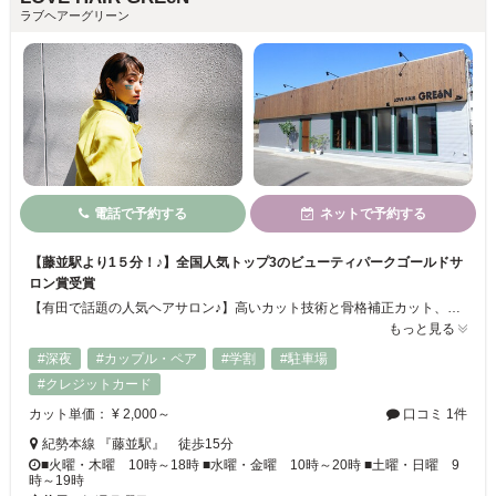
ラブヘアーグリーン
電話で予約する
ネットで予約する
【藤並駅より1５分！♪】全国人気トップ3のビューティパークゴールドサ
ロン賞受賞
【有田で話題の人気ヘアサロン♪】高いカット技術と骨格補正カット、さらに今大注目の髪質改善トリートメントで、くせ毛や多毛の方でもまとまりのあるうるつや髪へ大変身★☆最先端の薬剤と知識を取り入れ、デジタルパーマなども髪を傷めないようにしているのが大人気‼髪のダメージを大幅に減らすことで、いつまでも美しい髪を保てます。ヘアケアにもこだわってますので家でのお手入れもバッチリできます
もっと見る
#深夜
#カップル・ペア
#学割
#駐車場
#クレジットカード
カット単価： ¥ 2,000～
口コミ 1件
紀勢本線 『藤並駅』 徒歩15分
■火曜・木曜 10時～18時 ■水曜・金曜 10時～20時 ■土曜・日曜 9
時～19時