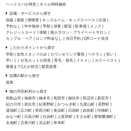
ヘッドスパが得意
ネイル同時施術
設備・サービスから探す
高級
個室
喫煙席
キッズルーム・キッズスペース
出張
予約なし
年中無休
早朝
深夜
駅近
駐車場
メンズ
クレジットカード
体験
個人サロン・プライベートサロン
カップル・ペア
ロング料金なし
当日予約
QRコード決済
こだわりポイントから探す
学割
女性スタッフのみ
カウンセリング重視
ベテラン
安い
早い
くせ毛カットが得意
育毛・発毛
イケメン
カラーリスト
最後まで1人が担当
髪質改善
近隣の駅から探す
箕島
他の市区町村から探す
和歌山市
海南市
橋本市
有田市
御坊市
田辺市
新宮市
紀の川市
岩出市
紀美野町
かつらぎ町
九度山町
高野町
湯浅町
広川町
有田川町
美浜町
日高町
由良町
印南町
みなべ町
日高川町
白浜町
上富田町
すさみ町
那智勝浦町
太地町
古座川町
北山村
串本町