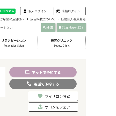
個人ログイン
店舗ログイン
ご希望の店舗様へ
広告掲載について
新規個人会員登録
現在地から探す
リラクゼーション
美容クリニック
Relaxation Salon
Beauty Clinic
ネット
で
予約
する
電話
で
予約
する
マイサロン登録
サロンをシェア