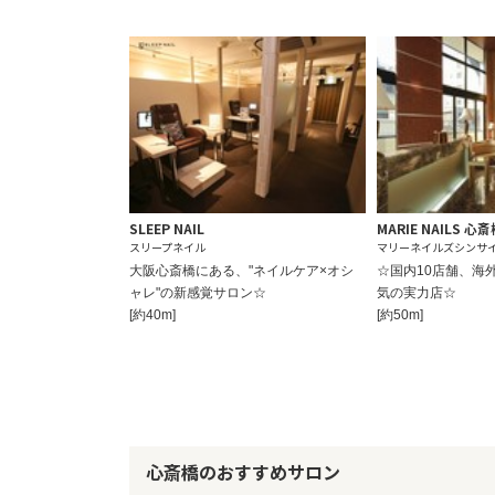
SLEEP NAIL
MARIE NAILS 心
スリープネイル
マリーネイルズシンサ
大阪心斎橋にある、"ネイルケア×オシ
☆国内10店舗、海
ャレ"の新感覚サロン☆
気の実力店☆
[約40m]
[約50m]
心斎橋のおすすめサロン