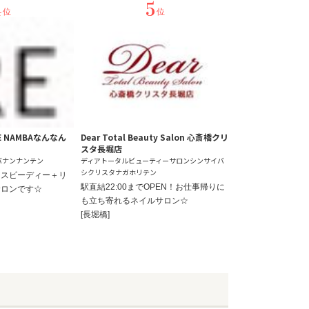
4
5
位
位
SE NAMBAなんなん
Dear Total Beauty Salon 心斎橋クリ
スタ長堀店
バナンナンテン
ディアトータルビューティーサロンシンサイバ
シクリスタナガホリテン
！スピーディー＋リ
駅直結22:00までOPEN！お仕事帰りに
サロンです☆
も立ち寄れるネイルサロン☆
[長堀橋]