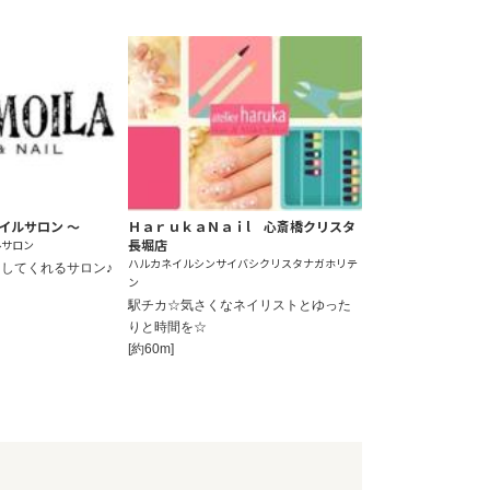
 ネイルサロン ～
ＨａｒｕｋａＮａｉl 心斎橋クリスタ
長堀店
ルサロン
ハルカネイルシンサイバシクリスタナガホリテ
してくれるサロン♪
ン
駅チカ☆気さくなネイリストとゆった
りと時間を☆
[約60m]