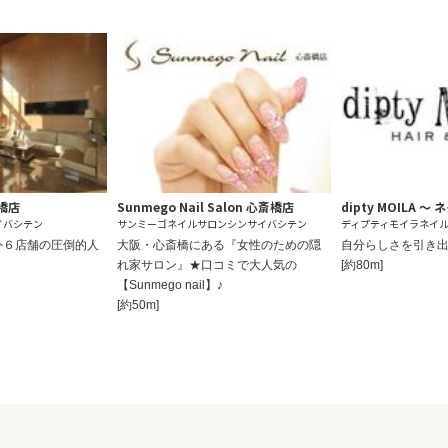
斎橋店
Sunmego Nail Salon 心斎橋店
dipty MOILA ～
イバシテン
サンミーゴネイルサロンシンサイバシテン
ディプティモイラネイ
外６店舗の圧倒的人
大阪・心斎橋にある『女性のための隠
自分らしさを引き出
れ家サロン』★口コミで大人気の
[約80m]
【Sunmego nail】♪
[約50m]