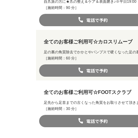
自爪派の方に★爪の整え＆ケア＆表面磨き♪※平日19:00
［施術時間：90 分］
電話で予約
全てのお客様ご利用可☆カロスリムーブ
足の裏の角質除去でかかとやパンプスで硬くなった足の
［施術時間：60 分］
電話で予約
全てのお客様ご利用可☆FOOTスクラブ
足先から足首までの古くなった角質をお取りさせて頂き
［施術時間：30 分］
電話で予約