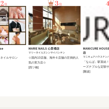
2
3
位
位
se
MARIE NAILS 心斎橋店
MANICURE HOU
店
マリーネイルズシンサイバシテン
マニキュアハウスナン
トネイルサロン
☆国内10店舗、海外６店舗の圧倒的人
「なんば」駅直結
気の実力店☆
ーズナブルな定額
[四ツ橋]
[難波]