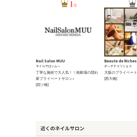
1
位
Nail Salon MUU
Beaute de Riches
ネイルサロンムー
ボーテドゥリシェス
丁寧な施術で大人気！！南船場の隠れ
大阪のプライベー
家プライベートサロン♪
[西大橋]
[四ツ橋]
近くのネイルサロン