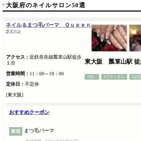
大阪府のネイルサロン50選
ネイル＆まつ毛パーマ Ｑｕｅｅｎ
クイーン
アクセス：
近鉄奈良線瓢箪山駅徒歩
東大阪 瓢箪山駅 
１分
営業時間：
11：00～19：00
#安い
#ブライダル
#定
定休日：
不定休
[東大阪]
おすすめクーポン
まつ毛パーマ
新規