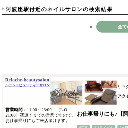
阿波座駅付近のネイルサロンの検索結果
全て
Relache-beautysalon
ルラシェビューティーサロン
リラ
アク
営業時間：
11:00～23:00 （L.O
お仕事帰りにも♪【
21:00）夜遅くまでの営業ですので、
お仕事帰りにもご来店頂けます。
#深夜
#ブライダル
#当