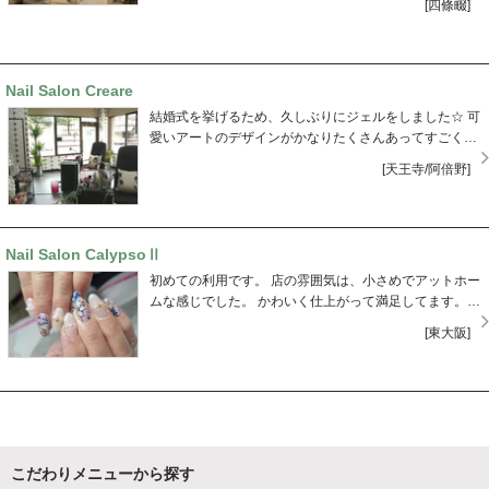
[四條畷]
ていましたが、そんな店に行くのでしょうか。人の時間
をなんだと思っているのか不思議に思いました。
Nail Salon Creare
結婚式を挙げるため、久しぶりにジェルをしました☆ 可
愛いアートのデザインがかなりたくさんあってすごく迷
いましたが、スタッフの方がとても親切に相談にのって
[天王寺/阿倍野]
くれました。 仕上がりも大好評です(^^)またネイルする
ときはこちらでお願いしたいです♪
Nail Salon CalypsoⅡ
初めての利用です。 店の雰囲気は、小さめでアットホー
ムな感じでした。 かわいく仕上がって満足してます。
思わず次の予約もしてしまいました(笑)
[東大阪]
こだわりメニューから探す