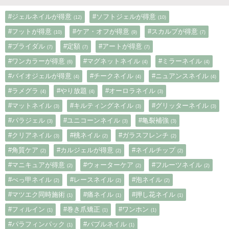
#ジェルネイルが得意
#ソフトジェルが得意
(12)
(10)
#フットが得意
#ケア・オフが得意
#スカルプが得意
(10)
(9)
(7)
#ブライダル
#定額
#アートが得意
(7)
(7)
(7)
#ワンカラーが得意
#マグネットネイル
#ミラーネイル
(6)
(4)
(4)
#バイオジェルが得意
#チークネイル
#ニュアンスネイル
(4)
(4)
(4)
#ラメグラ
#やり放題
#オーロラネイル
(4)
(4)
(3)
#マットネイル
#キルティングネイル
#グリッターネイル
(3)
(3)
(3)
#パラジェル
#ユニコーンネイル
#亀裂補強
(3)
(3)
(3)
#クリアネイル
#桃ネイル
#ガラスフレンチ
(3)
(2)
(2)
#角質ケア
#カルジェルが得意
#ネイルチップ
(2)
(2)
(2)
#マニキュアが得意
#ウォーターケア
#フルーツネイル
(2)
(2)
(2)
#べっ甲ネイル
#レースネイル
#泡ネイル
(2)
(2)
(2)
#マツエク同時施術
#痛ネイル
#押し花ネイル
(1)
(1)
(1)
#フィルイン
#巻き爪矯正
#ワンホン
(1)
(1)
(1)
#パラフィンパック
#バブルネイル
(1)
(1)