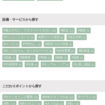
設備・サービスから探す
#個人サロン・プライベートサロン
#駅近
#個室
(12)
(11)
(8)
#クレジットカード
#QRコード決済
#当日予約
(6)
(6)
(5)
#メンズ
#予約なし
#新型コロナ対策
(5)
(4)
(4)
#キッズルーム・キッズスペース
#女性専用
#駐車場
(4)
(4)
(4)
#高級
#喫煙席
#早朝
#体験
#深夜
(3)
(2)
(2)
(2)
(2)
#子供同伴
#出張
#カップル・ペア
#お直し保証
(2)
(1)
(1)
(1)
こだわりポイントから探す
#カウンセリング重視
#女性スタッフのみ
#ベテラン
(10)
(10)
(9)
#早い
#持ちがよい
#オフのみ
#安い
(7)
(6)
(5)
(4)