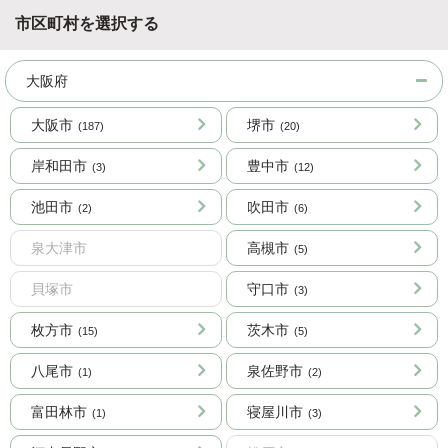
市区町村を選択する
大阪府
大阪市
堺市
(187)
(20)
岸和田市
豊中市
(3)
(12)
池田市
吹田市
(2)
(6)
泉大津市
高槻市
(5)
貝塚市
守口市
(3)
枚方市
茨木市
(15)
(5)
八尾市
泉佐野市
(1)
(2)
富田林市
寝屋川市
(1)
(3)