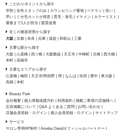
こだわりポイントから探す
学割
女性スタッフのみ
カウンセリング重視
ベテラン
安い
早い
くせ毛カットが得意
育毛・発毛
イケメン
カラーリスト
最後まで1人が担当
髪質改善
近くの都道府県から探す
大阪
京都
奈良
兵庫
滋賀
和歌山
三重
主要な駅から探す
大阪
心斎橋
四ツ橋
大阪難波
天王寺
中崎町
京橋
西大橋
本町
高槻市
主要なエリアから探す
心斎橋
梅田
天王寺/阿倍野
堺
なんば
吹田
豊中
東大阪
高槻
本町
Beauty Park
会社概要
個人情報保護方針
利用規約
掲載ご希望の店舗様へ
広告掲載について
Q&A よくあるご質問
お問い合わせ
店舗会員登録・ログイン
個人会員登録・ログイン
サイトマップ
サービス
サロン専用HP制作
Ameba Owndオフィシャルパートナー