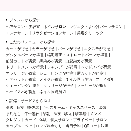
ジャンルから探す
ヘアサロン・美容室
ネイルサロン
マツエク・まつげパーマサロン
エステサロン
リラクゼーションサロン
美容クリニック
こだわりメニューから探す
カットが得意
カラーが得意
パーマが得意
エクステが得意
デジタルパーマが得意
縮毛矯正・ストレートパーマが得意
前髪カットが得意
黒染めが得意
白髪染めが得意
トリートメントが得意
シャンプーが得意
ヘッドスパが得意
マッサージが得意
シェービングが得意
眉カットが得意
ヘアセットが得意
メイクが得意
ネイル同時施術
ブライダル
シェービングが得意
マッサージが得意
マッサージが得意
ヘッドスパが得意
ネイル同時施術
設備・サービスから探す
高級
個室
喫煙席
キッズルーム・キッズスペース
出張
予約なし
年中無休
早朝
深夜
駅近
駐車場
メンズ
クレジットカード
体験
個人サロン・プライベートサロン
カップル・ペア
ロング料金なし
当日予約
QRコード決済