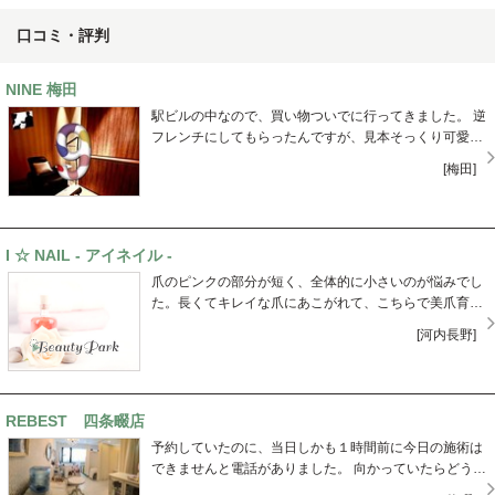
口コミ・評判
NINE 梅田
駅ビルの中なので、買い物ついでに行ってきました。 逆
フレンチにしてもらったんですが、見本そっくり可愛く
仕上がっています！ 欲を言うなら、見本がもうちょっと
[梅田]
あれば嬉しいです。他は満足です！
I ☆ NAIL - アイネイル -
爪のピンクの部分が短く、全体的に小さいのが悩みでし
た。長くてキレイな爪にあこがれて、こちらで美爪育成
をしていただいたところ、本当にピンクの部分が長くな
[河内長野]
り、理想の地爪にしていただきました！こちらの都合に
より通えなくなってしまったのですが、落ち着いたらま
た必ずネイルしていただきたいです！
REBEST 四条畷店
予約していたのに、当日しかも１時間前に今日の施術は
できませんと電話がありました。 向かっていたらどうす
るつもりだったのでしょうか。 また来てくださいと言っ