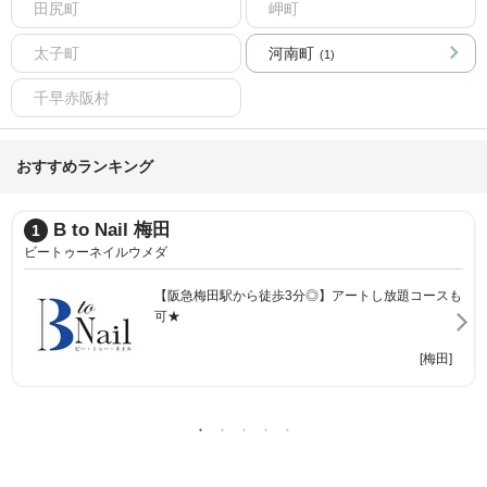
田尻町
岬町
太子町
河南町
(1)
千早赤阪村
おすすめランキング
B to Nail 梅田
1
ビートゥーネイルウメダ
【阪急梅田駅から徒歩3分◎】アートし放題コースも
可★
[梅田]