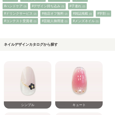
#ハンドケア
#デザイン持ち込み
#子連れ
(3)
(3)
(2)
#ドリンクサービス
#他店オフ無料
#雑誌掲載
#学割
(2)
(2)
(2)
(1)
#コンテスト受賞者
#芸能人御用達
#メンズネイル
(1)
(1)
(1)
ネイルデザインカタログから探す
シンプル
キュート