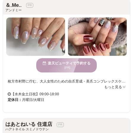
＆.Me..
アンドミー
楽天ビューティで予約する
[PR]
枚方市村野に佇む、大人女性のための自爪育成・美爪コンプレックスケア専門サロン【＆.Me...（アンドミー）】です。 「ネイルサロンは爪が綺麗な人が行く場所」と思っていませんか？当店はお爪に自信がある方ではなく、「自分の爪が嫌いだけど、本当は綺麗になりたい」と願うあなたのためのサロンです。 骨格や皮膚構造に基づいた丁寧な甘皮ウォーターケア、自爪を削らない優しい施術、そしてライフスタイルに合わせた無理のないホームケア指導のトリプルアプローチで、爪のピンクの部分を健康的で美しい縦長爪へと育てていきます。 看護師さんや保育士さんなど、お仕事柄ネイルができない方でも周囲にバレずにこっそり育てられる「自爪風の艶消し仕上げ」や、ジェルを使わないケアのみの育成プランもご用意しております。 他のお客様と顔を合わせることのない完全予約制の贅沢なプライベート空間で、経験豊富なネイリストがマンツーマンであなたのお悩みに寄り添います。爪を隠して過ごす毎日はもう終わり。指先から自信と笑顔を手に入れませんか？まずはお気軽にご相談ください。
もっと見る
【水木金土日祝】09:00-18:00
定休日：
月曜日/火曜日
はあとねいる 住道店
ハアトネイル スミノドウテン