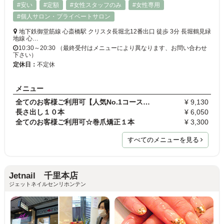
#安い
#定額
#女性スタッフのみ
#女性専用
#個人サロン・プライベートサロン
地下鉄御堂筋線 心斎橋駅 クリスタ長堀北12番出口 徒歩 3分 長堀鶴見緑
地線 心…
10:30～20:30 （最終受付はメニューにより異なります、お問い合わせ
下さい）
定休日：
不定休
メニュー
全てのお客様ご利用可【人気No.1コース】トレンドア…
¥ 9,130
長さ出し１０本
¥ 6,050
全てのお客様ご利用可☆巻爪矯正１本
¥ 3,300
すべてのメニューを見る
Jetnail 千里本店
ジェットネイルセンリホンテン