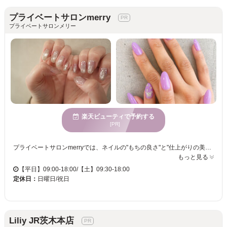
プライベートサロンmerry
プライベートサロンメリー
楽天ビューティで予約する
[PR]
プライベートサロンmerryでは、ネイルの"もちの良さ"と"仕上がりの美しさ"に特に力を入れています。ひと席だけの空間で、心身が休まる場所としてご利用いただけます。ネイルケアには特にこだわり、浮きにくい施術で約4週間、美しい指先を維持することが可能です。スタイリッシュで整ったネイルをお求めなら、ぜひ当店へ。“温活”を組み合わせたサービスは、内側も外側もキレイを目指すあなたを全面的にサポートします。お客様の幅広い年代に応じたサービスを提供し、穏やかなひとときを過ごせます。駐車場、個室完備ですので、お子様連れでも安心してお越しください。プライベートサロンmerryで、自分の時間に心が満たされる体験を。
もっと見る
【平日】09:00-18:00/【土】09:30-18:00
定休日：
日曜日/祝日
Liliy JR茨木本店