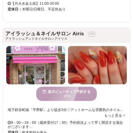
【月火水金土祝】11:00-20:00
定休日：
木曜日/日曜日、不定休あり
アイラッシュ＆ネイルサロン Airis
アイラッシュアンドネイルサロンアイリス
楽天ビューティで予約する
[PR]
地下鉄谷町線「平野駅」より徒歩3分◇アットホームな雰囲気のネイルサロン『Airis』では、シンプルネイルから五―ジャズなアートまで、幅広いデザインに対応しています。丁寧な施術で、モチの良さも抜群。高技術×クオリティの高い施術で、指先のおしゃれを楽しめるネイルをご提案致します。
もっと見る
9：00～18：00（最終受付17：00）予約状況よって早く閉店する場合
がございます…
定休日：
年末年始お休み