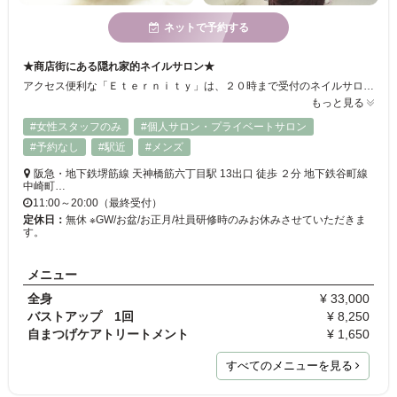
ネットで予約する
★商店街にある隠れ家的ネイルサロン★
アクセス便利な「Ｅｔｅｒｎｉｔｙ」は、２０時まで受付のネイルサロン！！仕事帰りでも楽に通えます☆白が基調の店内は、大きなシャンデリアが光るゴージャスな空間♪日常から離れて、ゆったりリラックスできますよ◎ぜひ、ご来店下さい♪
もっと見る
#女性スタッフのみ
#個人サロン・プライベートサロン
#予約なし
#駅近
#メンズ
阪急・地下鉄堺筋線 天神橋筋六丁目駅 13出口 徒歩 ２分 地下鉄谷町線
中崎町…
11:00～20:00（最終受付）
定休日：
無休 ※GW/お盆/お正月/社員研修時のみお休みさせていただきま
す。
メニュー
全身
¥ 33,000
バストアップ 1回
¥ 8,250
自まつげケアトリートメント
¥ 1,650
すべてのメニューを見る