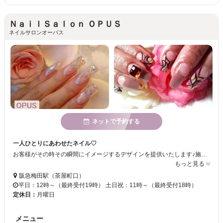
ＮａｉｌＳａｌｏｎ ＯＰＵＳ
ネイルサロンオーパス
ネットで予約する
一人ひとりにあわせたネイル♡
お客様がその時その瞬間にイメージするデザインを提供いたします♪施術が終わった後、幸せな気分になって頂ければ幸いです♡皆様にとって、【OPUS】がライフワークに一部や安らぎの空間になれればと思っております☆ミ
もっと見る
阪急梅田駅（茶屋町口）
平日：12時～（最終受付19時） 土日祝：11時～（最終受付18時）
定休日：
月曜日
メニュー