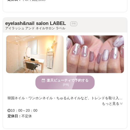
eyelash&nail salon LABEL
アイラッシュ アンド ネイルサロン ラベル
楽天ビューティで予約する
[PR]
韓国ネイル・ワンホンネイル・ちゅるんネイルなど、トレンドを取り入れた大人可愛いデザインが人気♪ オフィスネイルからイベント・推し活ネイルまで、お客様一人ひとりに合わせた理想のデザインをご提案します。 持ち込みデザインも大歓迎◎ デザインが決まっていない方やネイルが初めての方も、丁寧なカウンセリングとマンツーマン施術で安心してお任せいただけます。 店内1階にはカフェ、2階にはアイラッシュ・ネイル、3階にはエステを併設。 美容をトータルで楽しめる複合ビューティーサロンです。ネイルの前後にカフェでゆったり過ごすのもおすすめです♪ 《完全キャッシュレス対応》 ※現金でのお支払いはご利用いただけません。クレジットカード・各種キャッシュレス決済をご利用ください。
もっと見る
10：00～20：00
定休日：
不定休