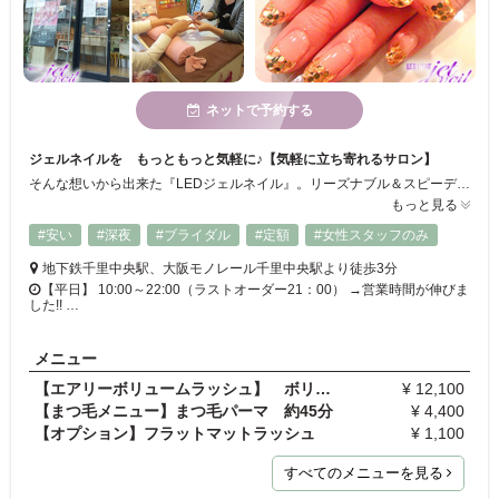
ネットで予約する
ジェルネイルを もっともっと気軽に♪【気軽に立ち寄れるサロン】
そんな想いから出来た『LEDジェルネイル』。リーズナブル＆スピーディがモットーの寄り道感覚で立ち寄って頂けるサロンです。魅力的で女性らしい手元を演出いたします。きっとお気に入りのデザインを見つけられるハズ★早くて安い！！爪にもやさしい『LEDジェルネイル』を是非お試し下さい。
もっと見る
#安い
#深夜
#ブライダル
#定額
#女性スタッフのみ
地下鉄千里中央駅、大阪モノレール千里中央駅より徒歩3分
【平日】 10:00～22:00（ラストオーダー21：00） →営業時間が伸びま
した!! …
メニュー
【エアリーボリュームラッシュ】 ボリューム 90分
¥ 12,100
【まつ毛メニュー】まつ毛パーマ 約45分
¥ 4,400
【オプション】フラットマットラッシュ
¥ 1,100
すべてのメニューを見る