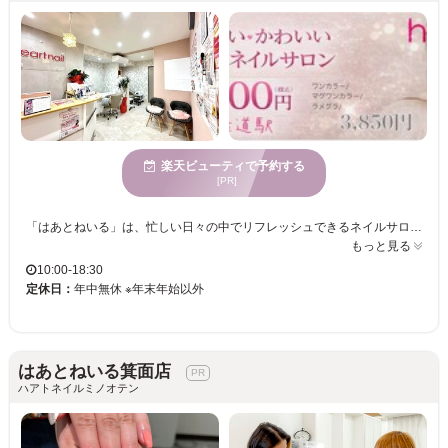
楽天ビューティで予約する
[PR]
「はあとねいる」は、忙しい日々の中でリフレッシュできるネイルサロンです。ふと手元を見るたびに気分が上がるようなデザインやカラーが豊富に揃っています。ネイルが特別な日だけでなく、日常を彩るものとして楽しめるよう、当サロンでは料金が明確な定額制を採用しています。これにより安心して毎月通っていただけます。幅広いデザインがあり、ご新規様や1ヶ月以内のリピートでオフ代がずっと無料の特典も♪住道駅すぐの便利な立地で、お仕事帰りやお買い物の合間にも気軽に立ち寄れます。「はあとねいる」で、日々の小さな“可愛い”を見つけてみませんか？トレンドのニュアンスネイルからシンプルなデザインまで、お手頃価格でネイルデビューにも最適です。最新のトレンドから定番デザインまで300種類以上のサンプルをご用意しておりますので、毎月新しいデザインをリーズナブルに楽しんでください。
もっと見る
10:00-18:30
定休日：
年中無休 ※年末年始以外
はあとねいる箕面店
ハアトネイルミノオテン