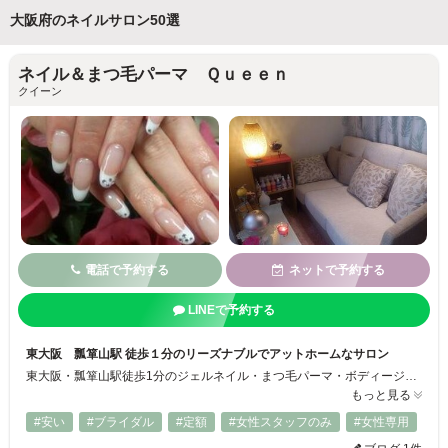
大阪府のネイルサロン50選
ネイル＆まつ毛パーマ Ｑｕｅｅｎ
クイーン
電話で予約する
ネットで予約する
LINEで予約する
東大阪 瓢箪山駅 徒歩１分のリーズナブルでアットホームなサロン
東大阪・瓢箪山駅徒歩1分のジェルネイル・まつ毛パーマ・ボディージュエリー・デコグッズのトータルビューティーサロンです♪ 日常のオシャレを気軽に楽しんで頂くこと、高い技術と満足度の高い接客を目指しており、お客様にも心地よい癒しと安らぎの空間を提供させていただいております☆ 気軽にお問合せください(^^)
もっと見る
#安い
#ブライダル
#定額
#女性スタッフのみ
#女性専用