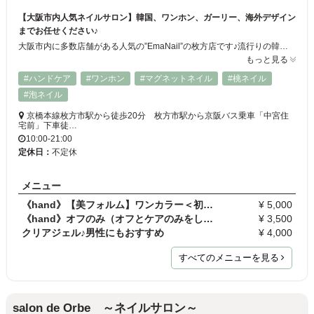
【大阪市内人気ネイルサロン】韓国、ワンホン、ガーリー、海外デザイン
までお任せください♪
大阪市内に多数店舗がある人気の”EmaNail”の枚方店です♪流行りの韓国ワンホンガーリーネイルから、シンプルデザインまでお任せください。ネットフリックス、ドリンクサービスでお客様にリラックスして頂けるような空間を提供しています♪ 一人一人に寄り添い、喜んで頂けるような接客を心がけています。初めての方でもご安心してお越しください。学割有ります。
もっと見る
#ハンドケア
#ワンホン
#マグネットネイル
#桃ネイル
#泡ネイル
京橋本線枚方市駅から徒歩20分 枚方市駅から京阪バス乗車「中宮住
宅前」下車徒…
10:00-21:00
定休日：
不定休
メニュー
《hand》【美フォルム】ワンカラー＜初回オフ無料＞
¥ 5,000
《hand》オフのみ（オフとケアのみをしたい方に）
¥ 3,500
クリアジェル♪男性にもおすすめ
¥ 4,000
すべてのメニューを見る
salon de Orbe ～ネイルサロン～