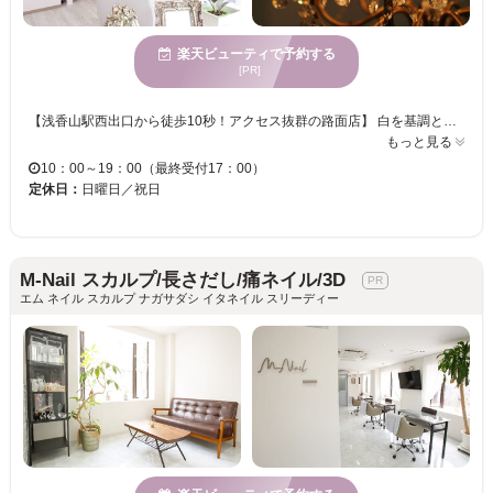
楽天ビューティで予約する
[PR]
【浅香山駅西出口から徒歩10秒！アクセス抜群の路面店】 白を基調とした、ふんわり落ち着くアットホームなプライベートサロン【fleurir（フルーリル）】です。 長年愛されているアート技術や提案力抜群のネイルに加え、現在は【アイメニュー】や【効果重視の美肌脱毛・光フェイシャル】まで幅広く対応したトータルビューティーサロンとして、多くのお客様にお越しいただいております。 ◆当店のこだわり◆ ・ネイル：爪に優しく、大人上品な定額＆ニュアンスデザイン ・アイ：丁寧なカウンセリングで理想を叶える、モチの良い似合わせ目元ケア ・脱毛：太い毛からうぶ毛までしっかりアプローチ！痛みが少なくスピーディー リラックスできる落ち着いた空間ですので、周りを気にせず「キレイ」と「癒し」を同時に欲張っていただけます。「忙しいけれど一箇所でトータルケアを済ませたい」「本気で効果を実感したい」という方は、ぜひ一度当店へお任せください。 皆様のご来店を心よりお待ちしております！
もっと見る
10：00～19：00（最終受付17：00）
定休日：
日曜日／祝日
M-Nail スカルプ/長さだし/痛ネイル/3D
エム ネイル スカルプ ナガサダシ イタネイル スリーディー