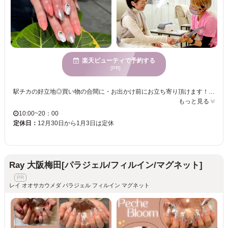
楽天ビューティで予約する
[PR]
駅チカの好立地◎買い物の合間に・お出かけ前にお立ち寄り頂けます！ 初めての方でも安心して体験できるメニューをご用意◎ お客様のプライバシーを重視した極上のプライベート空間☆ 確かな技術でお客様に合った指先に仕上げます☆理想の仕上がりを長く楽しみましょう☆ 330種類のデザインの中からお好きなデザインを選び、カラーを選ぶシステムです。ネイル初心者の方でもご希望にあったデザインをご提案いたしますので、ご安心ください☆
もっと見る
10:00~20：00
定休日：
12月30日から1月3日は定休
Ray 大阪梅田[パラジェル/フィルイン/マグネット]
レイ オオサカウメダ パラジェル フィルイン マグネット