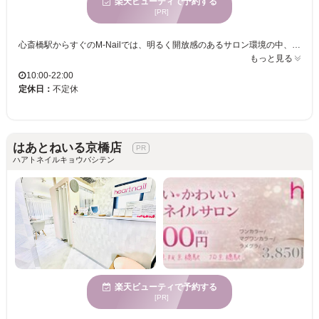
楽天ビューティで予約する
[PR]
心斎橋駅からすぐのM-Nailでは、明るく開放感のあるサロン環境の中、豊富なデザインの中から心に響くネイルをお楽しみいただけます。特に長さだしやスカルプならお任せください。お客様一人ひとりの個性を引き出すために、持ち込みデザインの対応も可能です。個室完備で、プライベートな空間での施術を受けたい方にもぴったり。お友達と一緒に来店し、ネイルを楽しむこともできます。さらに、ハンドとフットの同時施術も可能なため、時間を有効に使うことができ、多忙な方にも最適です。お直し期間を10日間設けているため、安心してご利用いただけるのも魅力の一つです。幅広い年齢の方々に愛されている当サロンで、自分だけの特別な時間をお過ごしください。
もっと見る
10:00-22:00
定休日：
不定休
はあとねいる京橋店
ハアトネイルキョウバシテン
楽天ビューティで予約する
[PR]