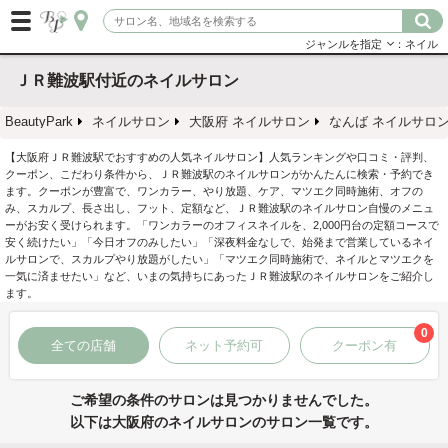
ジャンルを指定
：ネイル
ＪＲ難波駅付近のネイルサロン
BeautyPark
ネイルサロン
大阪府 ネイルサロン
なんば ネイルサロ
【大阪府ＪＲ難波駅でおすすめの人気ネイルサロン】人気ランキングや口コミ・評判、
クーポン、こだわり条件から、ＪＲ難波駅のネイルサロンがかんたんに検索・予約でき
ます。クーポンが豊富で、ワンカラー、やり放題、ケア、マツエク同時施術、オフの
み、スカルプ、長さ出し、フット、定額など、ＪＲ難波駅のネイルサロン自慢のメニュ
ーがお安く受けられます。「ワンカラーのオフィスネイルを、2,000円台の定額コースで
安く続けたい」「今日オフのみしたい」「深夜料金なしで、始発まで営業しているネイ
ルサロンで、スカルプやり放題がしたい」「マツエク同時施術で、ネイルとマツエクを
一気に済ませたい」など、いまの気持ちにあったＪＲ難波駅のネイルサロンをご紹介し
ます。
0
全ての店舗
ネット予約可
クーポン有
ご希望の条件のサロンは見つかりませんでした。
以下は大阪府のネイルサロンのサロン一覧です。