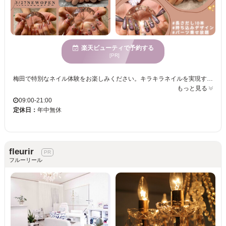
楽天ビューティで予約する
[PR]
梅田で特別なネイル体験をお楽しみください。キラキラネイルを実現するための豊富なメニューが揃う当サロンでは、新規オープン記念の特別価格でご利用いただけます。どなたでも予約しやすく、忙しい日々の中でも気軽に立ち寄れます。カラー2色まで無料のサービスや、持ち込みデザイン、ニュアンス・ワンホン・韓国風のデザインが充実。大人気のマグネットネイルから、お仕事にぴったりのシンプルネイル、特別な日のためのブライダルネイルまで選び放題。初回および自店オフがずっと無料で、プチプライスだから何度も通えます。長さ出しも￥400～、アクセントのパーツは乗せ放題、この好機を見逃さないでください。皆さまのご来店を心よりお待ちしております。
もっと見る
09:00-21:00
定休日：
年中無休
fleurir
フルーリール