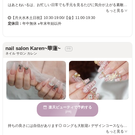
はあとねいるは、お忙しい日常でも手元を見るたびに気分が上がる素敵なネイルを提供しています。豊富なデザインやカラー変更が自由に選べるので、お気に入りのスタイルがきっと見つかります。新規のお客様や1ヶ月以内のリピートでオフ代がずっと無料なため、安心して通い続けることができます。 当サロンは、特別な日だけでなく日常も楽しめるネイルを提供し、日々の生活に小さな幸せを運びます。料金が明確な定額制なので、毎月のネイルも安心です。多様なデザインサンプルからシンプルからトレンドまで選べて、季節やイベントに合わせたネイルにぴったりです。駅近の好立地にあるため、お仕事やショッピングの合間にも立ち寄りやすく、高技術かつスピーディーな施術で忙しい方にも最適です。上質なネイル体験をぜひ感じてください。
もっと見る
【月火水木土日祝】10:30-19:00/【金】11:00-19:30
定休日：
年中無休 ※年末年始以外
nail salon Karen~華蓮~
ネイル サロン カレン
楽天ビューティで予約する
[PR]
持ちの良さには自信があります◎ ロングも大歓迎♪ デザインコースならマグネットなどの 特殊ジェルが無料で使い放題＼（＾o＾）／ どんな方でも持ちが良くしっかり最低1ヶ月は 問題なく付いて帰って来てくれていますので お悩みや修正して欲しいことは 何でもご相談ください パーツの種類も豊富でカラーはお客様に合った お気に入りのオリジナルカラーも作れます。 他には置いていない特殊材料も数多く入れていますので 是非、何でもご相談下さい 電子タバコでしたら喫煙OK！
もっと見る