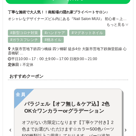
丁寧な施術で大人気！！南船場の隠れ家プライベートサロン♪
オシャレなデザイナーズビル内にある『Nail Salon MUU』 初心者～上級者の方まで幅広い施術法で皆様の指先をキレイに致します♪ お客様一人ひとりに合わせた丁寧なケアで、理想の指先を実現します。洗練された空間で、心地よい時間をお過ごしください。美しいネイルを通じて、自分らしさを引き出しましょう！
もっと見る
#新型コロナ対策
#ハンドケア
#マグネットネイル
#ガラスフレンチ
#桃ネイル
大阪市営地下鉄四つ橋線 四ツ橋駅 徒歩4分 大阪市営地下鉄御堂筋線 心
斎橋駅 …
平日10:00～17：00 土9:00～17:00 日祝9:00～21:00
定休日：
不定休
おすすめクーポン
全員
パラジェル【オフ無し＆ケア込】2色
OK☆ワンカラーorグラデーション
オフがない方限定になります【丁寧ケア付き】2
色までお選びいただけます☆カラー500色パーツ
500種類以上ご用意しております。パーツ追加