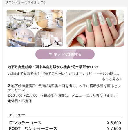
サロンドオーヴネイルサロン
ネットで予約する
地下鉄御堂筋線・西中島南方駅から徒歩2分の駅近サロン♪
3回目まで新規料金と同額でご利用いただけます♪ リピート率80%以上の安心サロン！次回予約特典あり★
もっと見る
地下鉄御堂筋西中島南方駅1番出口を出て、左手に横断歩道を渡るとフ
ァミリーマ…
10：00〜21：00 （※最終受付時間は、メニューにより異なります。）
定休日：
不定休
メニュー
ワンカラーコース
¥ 6,600
FOOT ワンカラーコース
¥ 7,500