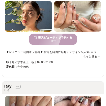
楽天ビューティで予約する
[PR]
▼全メニュー初回オフ無料▼ 指先を綺麗に魅せるデザインが人気♪自爪に優しいパラジェル取扱いサロン♪ ▼▽こんな方におすすめ▽▼ ネイルを休まず続けたい方、爪が薄い・割れる方/ネイルのモチが悪い方/シンプル~アートまで幅広くデザインを楽しみたい方 ▽お子様同伴OK♪動画視聴サービスあり▽ 当店は幅広い年代の方にご利用いただいております。お客様に寄り添えるサロン作りを心がけております。
もっと見る
【月火水木金土日祝】09:00-21:00
定休日：
年中無休
Ray
レイ