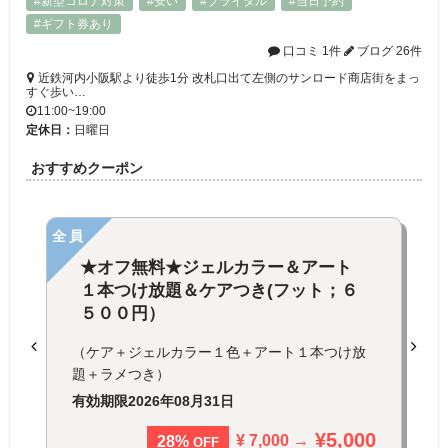
#新型コロナ対策
#安い
#ブライダル
#当日予約
#ギフト券あり
口コミ 1件
ブログ 26件
近鉄河内小阪駅より徒歩1分 改札口出て左側のサンロード商店街をまっ
すぐ歩い…
11:00~19:00
定休日：
日曜日
おすすめクーポン
全員
★オフ無料★ジェルカラー＆アート
１本つけ放題＆ケアつき(フット；６
５００円）
（ケア＋ジェルカラー１色＋アート１本つけ放
題＋ラメつき）
有効期限
2026年08月31日
¥5,000
¥ 7,000 →
28%
OFF