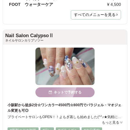
FOOT ウォーターケア
¥ 4,500
すべてのメニューを見る
Nail Salon CalypsoⅡ
ネイルサロンカリプソツー
ネットで予約する
小阪駅から徒歩2分☆ワンカラー4500円☆800円でパラジェル・マオジェ
ル変更も可◎
プライベートサロンもOPEN！！よもぎ蒸しも始めました(^^♪★気軽にジェルネイル・スカルプチュアを楽しんでほしいからと嬉しいプライス設定！！そして細部まで丁寧なケアと高い技術だからこそ叶えてくれるハイセンスでキュートなデザインは◎。シンプル系～華やか系など今の気分に合わせた旬ネイルが楽しめます♪まき爪補正も人気です♪うるつやマオカラーのリピーター続出！！
もっと見る