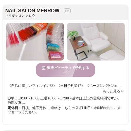
NAIL SALON MERROW
ネイルサロン メロウ
楽天ビューティで予約する
[PR]
《自爪に優しいフィルイン◎》《当日予約歓迎》 《ベースにパラジェルを使用》 お爪に優しいベースジェル、パラジェルでフィルイン施術させていただくため、 お爪の負担を少なくしてネイルを楽しんでいただけます♪ 爪の状態をみて、日々のケアやお爪の健康もサポートし、 いつまでも綺麗な手元足元になるようアドバイスさせていただきます！ 忙しい日々を忘れてゆったりまったりネイル体験をしませんか？
もっと見る
平日10:00〜18:00 土曜10:00〜17:00 ※基本は上記の営業時間ですが、
時間が変…
定休日：
日祝、他不定休 ご連絡はこちらの公式LINE：＠048enbpuにメ
ッセージください。