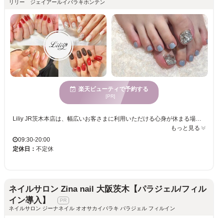
リリー ジェイアールイバラキホンテン
楽天ビューティで予約する
[PR]
Liliy JR茨木本店は、幅広いお客さまに利用いただける心身が休まる場所です。当店では、豊富なデザイン提案を行い、お客様一人一人の個性を引き出すことを目指しています。静かで穏やかな時間を過ごすことができる環境で、年齢を問わず様々な方に喜んでいただけるサービスを提供しています。プライベートサロンならではの個室完備で、周りを気にせず自由に過ごせる空間を提供。特に、デザインの幅広さには自信を持っており、トレンドを押さえつつ個性を大切にしたスタイルを実現いたします。日常の喧騒を忘れ、リフレッシュしながら理想のネイルを叶える場として、皆様のご来店を心よりお待ちしております。
もっと見る
09:30-20:00
定休日：
不定休
ネイルサロン Zina nail 大阪茨木【パラジェル/フィル
イン導入】
ネイルサロン ジーナネイル オオサカイバラキ パラジェル フィルイン