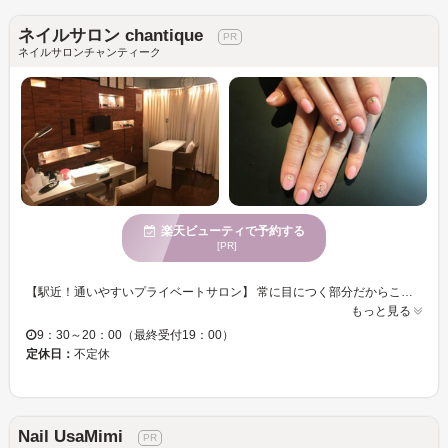
ネイルサロン chantique
ネイルサロンチャンティーク
楽天ビューティで予約する
[PR]
【駅近！通いやすいプライベートサロン】 常に目につく部分だからこそ、見るだけで気分があがるデザインでHAPPYに♪細部まで丁寧な施術で、キレイな仕上がり☆周りと差が付くデザインで、日々の生活に笑顔とHAPPYを【ネイルサロン chantique】はお届けします♪ 【デザイン豊富！シンプル系～キラキラ系ゴージャスまで♪】 オフィスネイルも得意でOLさんや主婦の方から人気！デザインで迷ってもご相談下さい！爪をいたわり丁寧なケアをするからモチも形も◎ アレコレしたい！そんな女性のわがままもOK☆ネイルは豊富なデザインからお選び頂け、お客様の雰囲気に合ったネイルをご提案します☆ 小さなお子様連れの方も大歓迎！完全予約制プライベートサロンなので周りの方も気にならず、リラックスした時間が過ごせます☆忙しい毎日にちょっと一息、ネイルサロンで楽しい時間をすごしてみませんか♪
もっと見る
9：30～20：00（最終受付19：00）
定休日：
不定休
Nail UsaMimi