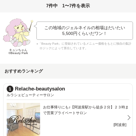
7件中 1〜7件を表示
この地域のジェルネイルの相場はだいたい
5,500円
くらいだワン！
※「Beauty Park」に登録されているメニュー価格をもとに独自の集計
ロジックによって算出しています。
キュンちゃん
©Beauty Park
おすすめランキング
Nail UsaMimi
2
ネイルウサミミ
ま
[本町]
]