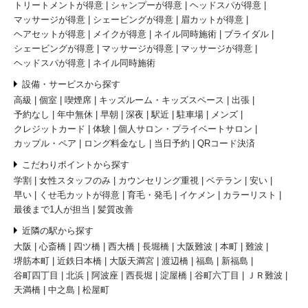
トリートメントが得意
シャンプーが得意
ヘッドスパが得意
マッサージが得意
シェービングが得意
眉カットが得意
ヘアセットが得意
メイクが得意
ネイル同時施術
ブライダル
シェービングが得意
マッサージが得意
マッサージが得意
ヘッドスパが得意
ネイル同時施術
設備・サービスから探す
高級
個室
喫煙席
キッズルーム・キッズスペース
出張
予約なし
年中無休
早朝
深夜
駅近
駐車場
メンズ
クレジットカード
体験
個人サロン・プライベートサロン
カップル・ペア
ロング料金なし
当日予約
QRコード決済
こだわりポイントから探す
学割
女性スタッフのみ
カウンセリング重視
ベテラン
安い
早い
くせ毛カットが得意
育毛・発毛
イケメン
カラーリスト
最後まで1人が担当
髪質改善
近隣の駅から探す
大阪
心斎橋
四ツ橋
西大橋
長堀橋
大阪難波
本町
難波
堺筋本町
近鉄日本橋
大阪天満宮
渡辺橋
福島
新福島
谷町四丁目
北浜
阿波座
西長堀
淀屋橋
谷町六丁目
ＪＲ難波
天満橋
中之島
松屋町