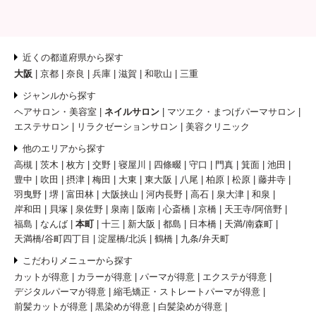
近くの都道府県から探す
大阪
京都
奈良
兵庫
滋賀
和歌山
三重
ジャンルから探す
ヘアサロン・美容室
ネイルサロン
マツエク・まつげパーマサロン
エステサロン
リラクゼーションサロン
美容クリニック
他のエリアから探す
高槻
茨木
枚方
交野
寝屋川
四條畷
守口
門真
箕面
池田
豊中
吹田
摂津
梅田
大東
東大阪
八尾
柏原
松原
藤井寺
羽曳野
堺
富田林
大阪挟山
河内長野
高石
泉大津
和泉
岸和田
貝塚
泉佐野
泉南
阪南
心斎橋
京橋
天王寺/阿倍野
福島
なんば
本町
十三
新大阪
都島
日本橋
天満/南森町
天満橋/谷町四丁目
淀屋橋/北浜
鶴橋
九条/弁天町
こだわりメニューから探す
カットが得意
カラーが得意
パーマが得意
エクステが得意
デジタルパーマが得意
縮毛矯正・ストレートパーマが得意
前髪カットが得意
黒染めが得意
白髪染めが得意