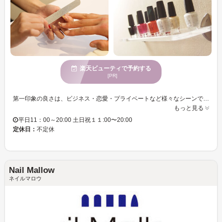
楽天ビューティで予約する
[PR]
第一印象の良さは、ビジネス・恋愛・プライベートなど様々なシーンで有利に働いてくれます。 その第一印象の魅力を当店でワンランク上に引き上げることで きっと、ライフスタイルに変化を実感できると思います。 当店は施術を“こなす”のではなくしっかりとお客様を“みる”ことでそれぞれの状態にあったサービスを提供しています！ 少しでも心地良い空間でリラックスできるよう、店内の雰囲気やお部屋の空間作りにもこだわっておりますので 是非、特別な空間をお楽しみください
もっと見る
平日11：00～20:00 土日祝１１:00〜20:00
定休日：
不定休
Nail Mallow
ネイルマロウ