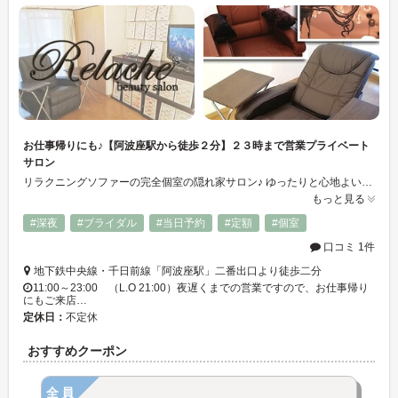
お仕事帰りにも♪【阿波座駅から徒歩２分】２３時まで営業プライベート
サロン
リラクニングソファーの完全個室の隠れ家サロン♪ ゆったりと心地よい時間を過ごして頂けます｡ﾟ+
もっと見る
#深夜
#ブライダル
#当日予約
#定額
#個室
口コミ 1件
地下鉄中央線・千日前線「阿波座駅」二番出口より徒歩二分
11:00～23:00 （L.O 21:00）夜遅くまでの営業ですので、お仕事帰り
にもご来店…
定休日：
不定休
おすすめクーポン
全員