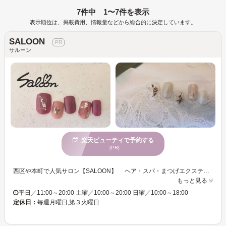
7件中 1〜7件を表示
表示順位は、掲載費用、情報量などから総合的に決定しています。
SALOON
サルーン
楽天ビューティで予約する
[PR]
西区や本町で人気サロン【SALOON】 ヘア・スパ・まつげエクステ・ネイルを木のぬくもりを感じる隠れ家1F2Fの町屋トータルサロン。落ち着いた店内の2Fで公園の景色も眺めながら、ごゆっくりと寛いでいただけます。 いつも笑顔のたえないアットホームな雰囲気＊話しやすいネイリストがお客様に丁寧にカウンセリング。したいデザインやお爪のお悩みなど何でもご相談ください。 ブレンドカラーが可能で、幅広いデザイン、アートをご提供します！ その人それぞれのお爪の状態に合わせてジェルも選んでいくので、『モチがいい』と定評★ 押花やドライフラワー、天然石など素材の品揃えも多数！ ライフスタイルに合わせたオリジナルのデザインをお楽しみください♪ ヘアと同時施術も可能なので、時短可能！！ こちらも、ご相談下さいね♪
もっと見る
平日／11:00～20:00 土曜／10:00～20:00 日曜／10:00～18:00
定休日：
毎週月曜日,第３火曜日