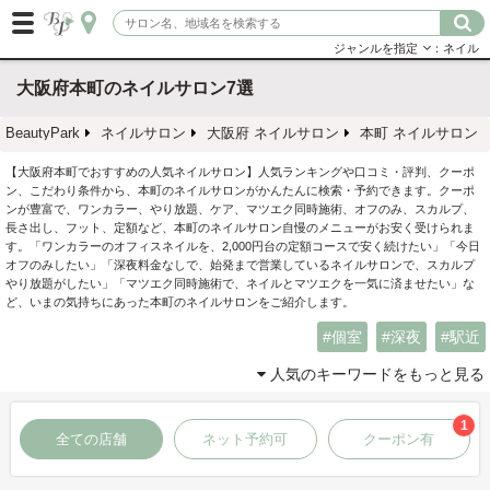
ジャンルを指定
：ネイル
大阪府本町のネイルサロン7選
BeautyPark
ネイルサロン
大阪府 ネイルサロン
本町 ネイルサロン
【大阪府本町でおすすめの人気ネイルサロン】人気ランキングや口コミ・評判、クーポ
ン、こだわり条件から、本町のネイルサロンがかんたんに検索・予約できます。クーポ
ンが豊富で、ワンカラー、やり放題、ケア、マツエク同時施術、オフのみ、スカルプ、
長さ出し、フット、定額など、本町のネイルサロン自慢のメニューがお安く受けられま
す。「ワンカラーのオフィスネイルを、2,000円台の定額コースで安く続けたい」「今日
オフのみしたい」「深夜料金なしで、始発まで営業しているネイルサロンで、スカルプ
やり放題がしたい」「マツエク同時施術で、ネイルとマツエクを一気に済ませたい」な
ど、いまの気持ちにあった本町のネイルサロンをご紹介します。
個室
深夜
駅近
人気のキーワードをもっと見る
1
全ての店舗
ネット予約可
クーポン有