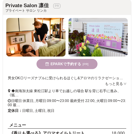
Private Salon 凛佳
プライベート サロン リンカ
EPARKで予約する
[PR]
男女OK◎リーズナブルに受けられるほぐし&アロマのリラクゼーションサロン。疲れや筋肉の緊張を緩めます♪
もっと見る
◆南海加太線 東松江駅より車でお越しの場合 駅を背に右手に進み、
《狐…
日曜日:休業日, 月曜日:09:00〜23:00 最終受付 22:00, 火曜日:09:00〜23:
00 最…
定休日：
日曜日, 土曜日, 祝日
メニュー
《香りも選べる》アロマオイルトリートメント 120分
18,000