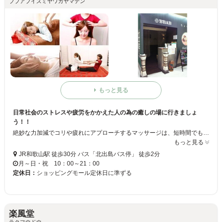
ブブアブイズミヤワカヤマテン
もっと見る
日常社会のストレスや疲労をかかえた人の為の癒しの場に行きましょ
う！！
絶妙な力加減でコリや疲れにアプローチするマッサージは、短時間でもスッキリ☆お疲れが気になる部分を重点的にケアします☆お着替えのご用意もありますので、疲れが気になるときはお気軽にお立ち寄りください！！
もっと見る
JR和歌山駅 徒歩30分 バス「北出島バス停」 徒歩2分
月～日・祝 10：00～21：00
定休日：
ショッピングモール定休日に準ずる
楽風堂