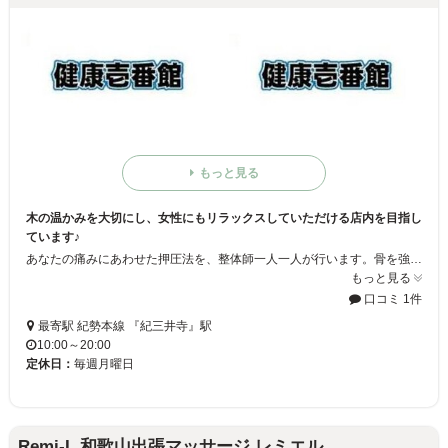
もっと見る
木の温かみを大切にし、女性にもリラックスしていただける店内を目指し
ています♪
あなたの痛みにあわせた押圧法を、整体師一人一人が行います。骨を強い力でボキボキならしたりという施術過程もありませんので、ご安心ください！！
もっと見る
口コミ 1件
最寄駅 紀勢本線 『紀三井寺』駅
10:00～20:00
定休日：
毎週月曜日
Remi-L 和歌山出張マッサージ レミエル