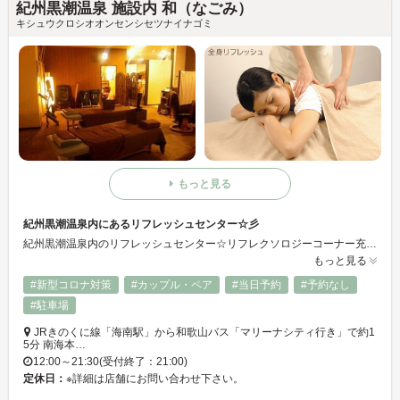
紀州黒潮温泉 施設内 和（なごみ）
キシュウクロシオオンセンシセツナイナゴミ
もっと見る
紀州黒潮温泉内にあるリフレッシュセンター☆彡
紀州黒潮温泉内のリフレッシュセンター☆リフレクソロジーコーナー充実でカラダも心も解きほぐします・・・・♪明日へ疲れを残さない！頑張るあなたを応援します○お仕事帰りに立ち寄れますので温泉で温まった体をさらに極上マッサージで癒しましょう☆彡
もっと見る
#新型コロナ対策
#カップル・ペア
#当日予約
#予約なし
#駐車場
JRきのくに線「海南駅」から和歌山バス「マリーナシティ行き」で約1
5分 南海本…
12:00～21:30(受付終了：21:00)
定休日：
※詳細は店舗にお問い合わせ下さい。