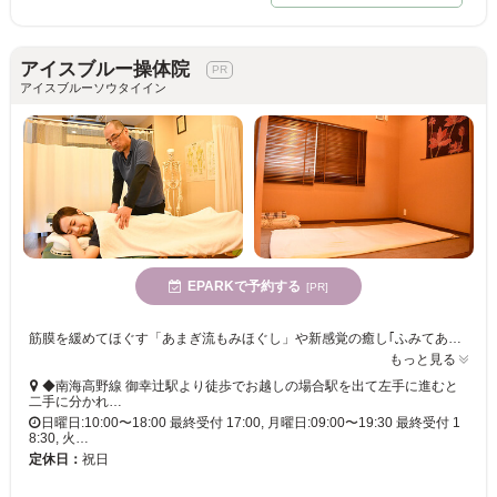
アイスブルー操体院
アイスブルーソウタイイン
EPARKで予約する
[PR]
筋膜を緩めてほぐす「あまぎ流もみほぐし」や新感覚の癒し｢ふみてあて｣、｢タイ古式｣や｢骨格調整｣など豊富なメニューで癒します☆【男女スタッフ在籍】【第2第4日曜は営業】【駐車場完備】
もっと見る
◆南海高野線 御幸辻駅より徒歩でお越しの場合駅を出て左手に進むと
二手に分かれ…
日曜日:10:00〜18:00 最終受付 17:00, 月曜日:09:00〜19:30 最終受付 1
8:30, 火…
定休日：
祝日