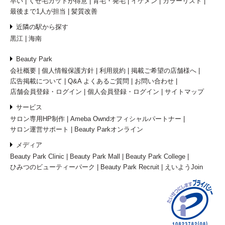
早い
くせ毛カットが得意
育毛・発毛
イケメン
カラーリスト
最後まで1人が担当
髪質改善
近隣の駅から探す
黒江
海南
Beauty Park
会社概要
個人情報保護方針
利用規約
掲載ご希望の店舗様へ
広告掲載について
Q&A よくあるご質問
お問い合わせ
店舗会員登録・ログイン
個人会員登録・ログイン
サイトマップ
サービス
サロン専用HP制作
Ameba Owndオフィシャルパートナー
サロン運営サポート
Beauty Parkオンライン
メディア
Beauty Park Clinic
Beauty Park Mall
Beauty Park College
ひみつのビューティーパーク
Beauty Park Recruit
えいようJoin