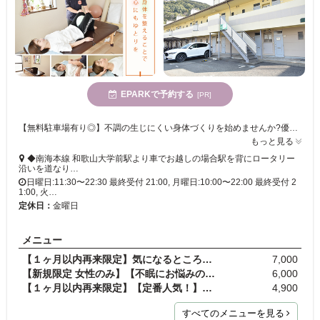
EPARKで予約する
[PR]
【無料駐車場有り◎】不調の生じにくい身体づくりを始めませんか?優しい施術と丁寧な説明で、あなたの身体を本来のバランスへ。健やかな日々を取り戻すお手伝いをいたします。
もっと見る
◆南海本線 和歌山大学前駅より車でお越しの場合駅を背にロータリー
沿いを道なり…
日曜日:11:30〜22:30 最終受付 21:00, 月曜日:10:00〜22:00 最終受付 2
1:00, 火…
定休日：
金曜日
メニュー
【１ヶ月以内再来限定】気になるところすべてスッキ…
7,000
【新規限定 女性のみ】【不眠にお悩みの方も！】新メ…
6,000
【１ヶ月以内再来限定】【定番人気！】バキバキなし…
4,900
すべてのメニューを見る