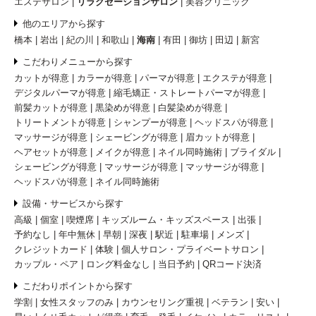
エステサロン
リラクゼーションサロン
美容クリニック
他のエリアから探す
橋本
岩出
紀の川
和歌山
海南
有田
御坊
田辺
新宮
こだわりメニューから探す
カットが得意
カラーが得意
パーマが得意
エクステが得意
デジタルパーマが得意
縮毛矯正・ストレートパーマが得意
前髪カットが得意
黒染めが得意
白髪染めが得意
トリートメントが得意
シャンプーが得意
ヘッドスパが得意
マッサージが得意
シェービングが得意
眉カットが得意
ヘアセットが得意
メイクが得意
ネイル同時施術
ブライダル
シェービングが得意
マッサージが得意
マッサージが得意
ヘッドスパが得意
ネイル同時施術
設備・サービスから探す
高級
個室
喫煙席
キッズルーム・キッズスペース
出張
予約なし
年中無休
早朝
深夜
駅近
駐車場
メンズ
クレジットカード
体験
個人サロン・プライベートサロン
カップル・ペア
ロング料金なし
当日予約
QRコード決済
こだわりポイントから探す
学割
女性スタッフのみ
カウンセリング重視
ベテラン
安い