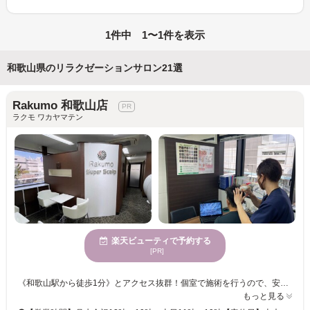
1件中 1〜1件を表示
和歌山県のリラクゼーションサロン21選
Rakumo 和歌山店
ラクモ ワカヤマテン
楽天ビューティで予約する
[PR]
《和歌山駅から徒歩1分》とアクセス抜群！個室で施術を行うので、安心してゆったりくつろいで頂けます♪お悩みや不安に思っていることなど、一人ひとり丁寧にカウンセリングを行い、短期間で薄毛の悩みを解決します。また、強引な勧誘はありませんので、無理せず通って頂けます☆ ＜【抜け毛予防＆育毛促進】Rakumo育毛促進体験プログラム＞ カウンセリング後、マイクロスコープで頭皮の状態をチェック！頭皮洗浄で毛穴の詰まりや汚れを取り除き、光療法、電気、頭皮マッサージで育毛促進させます♪ ※脱毛はエステより予約お願いします。 ＜【男性】人気のヒゲ3部位（鼻下・アゴ・アゴ下）回数：1回＞ お肌へのダメージが気になる方に◎鼻下・アゴ・アゴ下の脱毛で毎朝のヒゲ剃りが楽になります☆男性の身だしなみの一つとしてオススメです！ ぜひ【都度払い制・美肌全身脱毛＆育毛促進専門店 Rakumo】へお気軽にお越し下さい♪
もっと見る