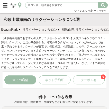
ジャンルを指定
：リラク
和歌山県海南のリラクゼーションサロン1選
BeautyPark
リラクゼーションサロン
和歌山県 リラクゼーションサロ
【和歌山県海南でおすすめの人気リラクゼーションサロン】人気ランキングや口コミ・
評判、クーポン、こだわり条件から、海南のリラクゼーションサロンがかんたんに検
索・予約できます。クーポンが豊富で、骨盤矯正、小顔矯正、コルギ、アーユルヴェー
ダ、リンパマッサージ、タイ古式マッサージ、インディバ、よもぎ蒸しなど、海南のリ
ラクゼーションサロン自慢のメニューがお安く受けられます。「託児サービスがあるリ
ラクゼーションサロンで、子連れでも安心して、産後の骨盤矯正がしたい」「芸能人、
モデルが通っている、安くて人気な小顔矯正・コルギに行きたい」など、いまの気持ち
にあった海南のリラクゼーションサロンをご紹介します。
0
全ての店舗
ネット予約可
クーポン有
1件中 1〜1件を表示
表示順位は、掲載費用、情報量などから総合的に決定しています。