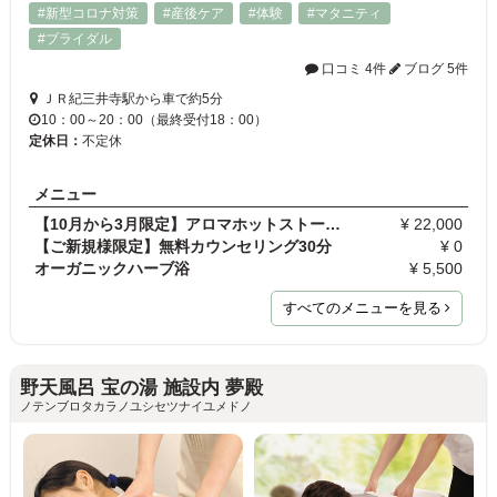
#新型コロナ対策
#産後ケア
#体験
#マタニティ
#ブライダル
口コミ 4件
ブログ 5件
ＪＲ紀三井寺駅から車で約5分
10：00～20：00（最終受付18：00）
定休日：
不定休
メニュー
【10月から3月限定】アロマホットストーンコース180
¥ 22,000
【ご新規様限定】無料カウンセリング30分
¥ 0
オーガニックハーブ浴
¥ 5,500
すべてのメニューを見る
野天風呂 宝の湯 施設内 夢殿
ノテンブロタカラノユシセツナイユメドノ