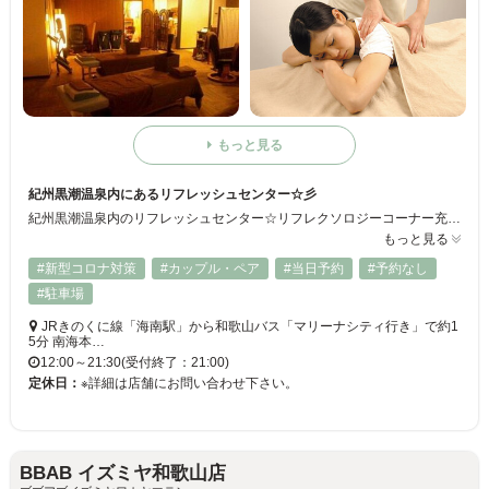
もっと見る
紀州黒潮温泉内にあるリフレッシュセンター☆彡
紀州黒潮温泉内のリフレッシュセンター☆リフレクソロジーコーナー充実でカラダも心も解きほぐします・・・・♪明日へ疲れを残さない！頑張るあなたを応援します○お仕事帰りに立ち寄れますので温泉で温まった体をさらに極上マッサージで癒しましょう☆彡
もっと見る
#新型コロナ対策
#カップル・ペア
#当日予約
#予約なし
#駐車場
JRきのくに線「海南駅」から和歌山バス「マリーナシティ行き」で約1
5分 南海本…
12:00～21:30(受付終了：21:00)
定休日：
※詳細は店舗にお問い合わせ下さい。
BBAB イズミヤ和歌山店