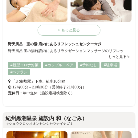
もっと見る
野天風呂 宝の湯 店内にあるリフレッシュセンター☆彡
野天風呂 宝の湯施設内にあるリラクゼーションマッサージのリフレッシュセンター宝の湯店 夢殿です。全身ボディケア、中国式足底健康法などリラクゼーションサロンとして沢山のお客様よりご利用頂いております。是非、一度お越し下さい。お待ちしております。
もっと見る
#新型コロナ対策
#カップル・ペア
#予約なし
#駐車場
#ベテラン
「JR御坊駅」下車、徒歩10分程
12時00分～21時30分（受付終了21時00分）
定休日：
年中無休（施設定期検査除く）
紀州黒潮温泉 施設内 和（なごみ）
キシュウクロシオオンセンシセツナイナゴミ