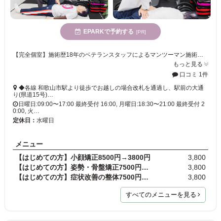
EPARKで予約する
[PR]
【完全個室】施術歴18年のベテランスタッフによるマンツーマン施術★刺激を抑えた優しい施術なので女性や高齢者の方でも安心して通っていただけます。
もっと見る
口コミ 1件
◆各線 和歌山市駅より徒歩でお越しの場合改札を通過し、駅前の大通
り(県道15号)…
日曜日:09:00〜17:00 最終受付 16:00, 月曜日:18:30〜21:00 最終受付 2
0:00, 火…
定休日：
水曜日
メニュー
【はじめての方】小顔矯正8500円→3800円
3,800
【はじめての方】姿勢・骨盤矯正7500円→3800円
3,800
【はじめての方】症状改善の整体7500円→3800円
3,800
すべてのメニューを見る