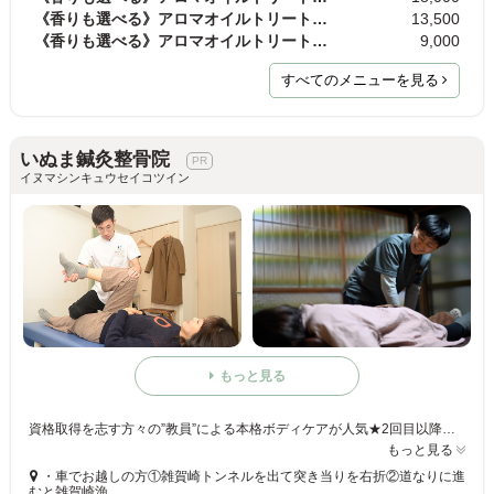
《香りも選べる》アロマオイルトリートメント 90分
13,500
《香りも選べる》アロマオイルトリートメント 60分
9,000
すべてのメニューを見る
いぬま鍼灸整骨院
イヌマシンキュウセイコツイン
もっと見る
資格取得を志す方々の”教員”による本格ボディケアが人気★2回目以降もリーズナブルな価格で受けられるクーポンもご用意しております◎
もっと見る
・車でお越しの方①雑賀崎トンネルを出て突き当りを右折②道なりに進
むと雑賀崎漁…