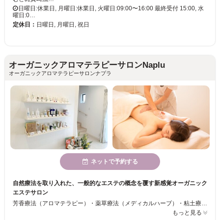
日曜日:休業日, 月曜日:休業日, 火曜日:09:00〜16:00 最終受付 15:00, 水
曜日:0…
定休日：
日曜日, 月曜日, 祝日
オーガニックアロマテラピーサロンNaplu
オーガニックアロマテラピーサロンナプラ
ネットで予約する
自然療法を取り入れた、一般的なエステの概念を覆す新感覚オーガニック
エステサロン
芳香療法（アロマテラピー）・薬草療法（メディカルハーブ）・粘土療法（クレイセラピー）・植物療法（オーガニックエステ）などの「自然療法」を取り入れた全く新しいオーガニックエステサロンです。植物のパワーを全身でご体感ください。
もっと見る