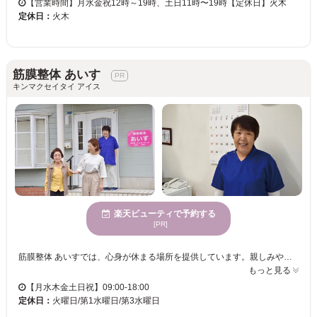
【営業時間】月水金祝12時～19時、土日11時〜19時【定休日】火木
定休日：
火木
筋膜整体 あいす
キンマクセイタイ アイス
楽天ビューティで予約する
[PR]
筋膜整体 あいすでは、心身が休まる場所を提供しています。親しみやすい雰囲気の中、初めての方でも安心してご来店いただけます。落ち着いた魅力あふれる女性に人気で、エレガントな女性たちの美しさを引き立てます。個室があるので、自分の時間を大切にできる空間で施術を受けることができます。駐車場も完備されているので、お車での来店が便利です。筋膜整体 あいすでは、心身のリラクゼーションを追求し、日々の疲れを解消しながら、心が穏やかになるひとときを過ごせると評判です。ぜひこの機会に、リラックスできる空間で自分自身と向き合ってみませんか？皆様のご来店を心よりお待ちしております。
もっと見る
【月水木金土日祝】09:00-18:00
定休日：
火曜日/第1水曜日/第3水曜日