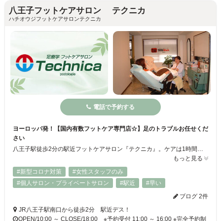
八王子フットケアサロン テクニカ
ハチオウジフットケアサロンテクニカ
電話で予約する
ヨーロッパ発！【国内有数フットケア専門店☆】足のトラブルお任せくだ
さい
八王子駅徒歩2分の駅近フットケアサロン『テクニカ』。ケアは1時間にお一人のみなのでゆっくり過ごしていただけます♪ 足は「第2の心臓」と言われるほど美容や健康を保つために大切な部分です！！足をキレイに保つためヨーロッパ発の足療学で適切な施術をご提供いたします☆魚の目、踵ひび割れ、角質ケアなど、足のトラブルは当サロンにお気軽にご相談ください。
もっと見る
#新型コロナ対策
#女性スタッフのみ
#個人サロン・プライベートサロン
#駅近
#早い
ブログ 2件
JR八王子駅南口から徒歩2分 駅近デス！
OPEN/10:00 ～ CLOSE/18:00 ※予約受付 11:00 ～ 16:00 ※完全予約制