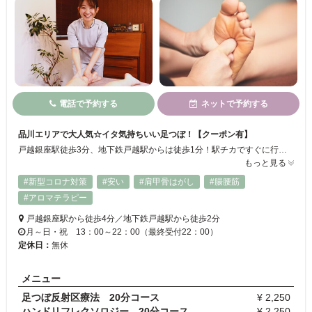
電話で予約する
ネットで予約する
品川エリアで大人気☆イタ気持ちいい足つぼ！【クーポン有】
戸越銀座駅徒歩3分、地下鉄戸越駅からは徒歩1分！駅チカですぐに行けるマッサージ店です☆都内で人気の高いフットマンの施術が戸越でも受けられます！！価格は安いのに、値段以上の効果アリ♪短時間のコースもご用意できるのでお気軽にお越しください！イタ気持ちいい力加減で、丁寧に心身を癒していきます*.°整体やハンドケアもお任せ◎
もっと見る
#新型コロナ対策
#安い
#肩甲骨はがし
#腸腰筋
#アロマテラピー
戸越銀座駅から徒歩4分／地下鉄戸越駅から徒歩2分
月～日・祝 13：00～22：00（最終受付22：00）
定休日：
無休
メニュー
足つぼ反射区療法 20分コース
¥ 2,250
ハンドリフレクソロジー 20分コース
¥ 2,250