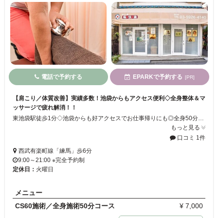
電話で予約する
EPARKで予約する
[PR]
【肩こり／体質改善】実績多数！池袋からもアクセス便利◇全身整体＆マ
ッサージで疲れ解消！！
東池袋駅徒歩1分◇池袋からも好アクセスでお仕事帰りにも◎全身50分～90分までしっかりケア！通常の整体とは違い、器具を使用した施術で肩コリ・痛み等の慢性的な症状の緩和や、免疫力・自然治癒力の向上、老化防止、ダイエット、美容にも効果が期待できます！豊富な経験と知識を持ったベテランスタッフが、お客様のお悩みを丁寧にサポート◇
もっと見る
口コミ 1件
西武有楽町線「練馬」歩6分
9:00～21:00 ※完全予約制
定休日：
火曜日
メニュー
CS60施術／全身施術50分コース
¥ 7,000