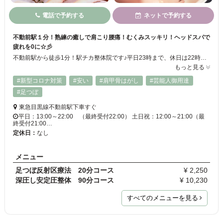
電話で予約する
ネットで予約する
不動前駅１分！熟練の癒しで肩こり腰痛！むくみスッキリ！ヘッドスパで
疲れを0に☆彡
不動前駅から徒歩1分！駅チカ整体院です♪平日23時まで、休日は22時まで営業しているので、疲れた帰りにふらっと寄っていってください*.°20分コースからご用意できます◎足つぼマッサージはもちろん、ヘッドスパやハンドリフレクソロジーや整体も人気です！女性向コースもあります！疲れを翌日に持ち越さない、当店自慢の施術をぜひ全身で体感してください☆
もっと見る
#新型コロナ対策
#安い
#肩甲骨はがし
#芸能人御用達
#足つぼ
東急目黒線不動前駅下車すぐ
平日：13:00～22:00 （最終受付22:00） 土日祝：12:00～21:00（最
終受付21:00…
定休日：
なし
メニュー
足つぼ反射区療法 20分コース
¥ 2,250
深圧し安定圧整体 90分コース
¥ 10,230
すべてのメニューを見る