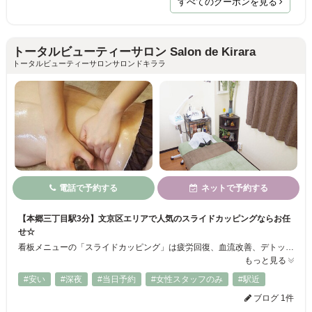
すべてのクーポンを見る
トータルビューティーサロン Salon de Kirara
トータルビューティーサロンサロンドキララ
電話で予約する
ネットで予約する
【本郷三丁目駅3分】文京区エリアで人気のスライドカッピングならお任
せ☆
看板メニューの「スライドカッピング」は疲労回復、血流改善、デトックス、からだのコリや痛み解消、便通改善など、さまざまな効果が期待できる人気施術☆安いのに価格以上のクオリティです*.゜勧誘や化粧品販売は一切なし！しかも全メニュー都度払い制なので、どなた様も安心してお越しください♪今なら限定クーポンが使えます◎
もっと見る
#安い
#深夜
#当日予約
#女性スタッフのみ
#駅近
ブログ 1件