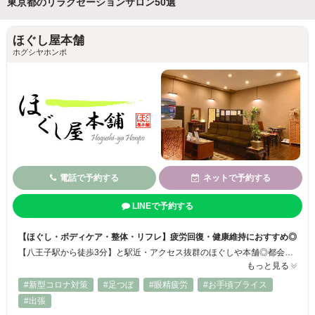
東京都のリラクゼーションサロン50選
ほぐし屋本舗
ホグシヤホンポ
電話で予約する
ネットで予約する
LINEで予約する
【ほぐし・ボディケア・整体・リフレ】疲労回復・健康維持におすすめ◎
【八王子駅から徒歩3分】と駅近・アクセス抜群のほぐしや本舗◎都会の隠れ家的癒し空間☆ほぐし・ボデイケアは日頃の疲労回復に！バランス整体は自然治癒力UP！リフレは4種類！アロマオイル使用で香りから全体をリラックスさせカラダを緩めて流していきます！癒し効果も抜群なのでぜひお試しください☆初めての方も大歓迎いたします+*｡☆
もっと見る
#新型コロナ対策
#足つぼ
#眼精疲労
#お手頃プライス
#出張