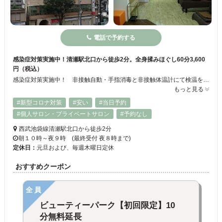
電話で予約する
感染症対策実施中！清瀬駅北口から徒歩2分。全身揉みほぐし60分3,600
円（税込）
感染症対策実施中！ 非接触自動・手指消毒と非接触体温計にて検温をお願いしています。ベッド中央は隣りと約3ｍ以上空間確保、カーテン仕切り。スタッフはマスクとウイルスガード、仰向け時はフェイスシールドも着用。店内、随時アルコール消毒、紫外線消毒。常時換気実施。全身もみほぐし・オイルフット・ヘッド。女性限定、女性スタッフによるアロマ・足裏角質ケアなどリーズナブルなお値段で心を込めて施術を行います。
もっと見る
#新型コロナ対策
#安い
#当日予約
#個人サロン・プライベートサロン
#予約なし
西武池袋線清瀬駅北口から徒歩2分
朝１０時～夜９時 (最終受付 夜８時まで)
定休日：
元旦および、毎週木曜日定休
おすすめクーポン
全員
ビューティーパーク【初回限定】10
分無料延長