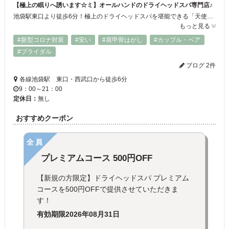
【極上の眠りへ誘います☆ミ】オールハンドのドライヘッドスパ専門店♪
池袋駅東口より徒歩6分！極上のドライヘッドスパを堪能できる「天使の眠りソマンジュ」ドライヘッドスパは、その名の通り水を使わないヘッドマッサージのことです！疲労感や不眠に悩まされている方に特にオススメ☆エステ歴17年以上のエステティシャンが編み出した独自のヘッドマッサージは、眠れる程心地よいと大好評です☆オールハンドによるヘッドスパを是非ご堪能ください！
もっと見る
#新型コロナ対策
#安い
#肩甲骨はがし
#カップル・ペア
#ブライダル
ブログ 2件
各線池袋駅 東口・西武口から徒歩6分
9：00～21：00
定休日：
無し
おすすめクーポン
全員
プレミアムコース 500円OFF
【新規の方限定】ドライヘッドスパ プレミアム
コースを500円OFFで提供させていただきま
す！
有効期限
2026年08月31日