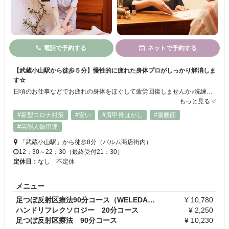
電話で予約する
ネットで予約する
【武蔵小山駅から徒歩５分】慢性的に疲れた身体プロがしっかり解消しま
す☆
日頃のお仕事などでお疲れの身体をほぐして疲労回復しませんか♪洗練された熟練の技術で体の芯までじっくりとほぐす◎慢性的な肩こりや腰痛、疲れを改善しますよ！！整体は細かく時間が分かれお気軽コースからじっくりコースまで♪お一人おひとりの悩みに合わせて体のバランスを見ながら施術致します☆初めての方も大歓迎！ご来店お待ちしております★
もっと見る
#新型コロナ対策
#安い
#肩甲骨はがし
#腸腰筋
#芸能人御用達
「武蔵小山駅」から徒歩8分（パルム商店街内）
12：30～22：30（最終受付21：30）
定休日：
なし 不定休
メニュー
足つぼ反射区療法90分コース（WELEDAオーガニックア…
¥ 10,780
ハンドリフレクソロジー 20分コース
¥ 2,250
足つぼ反射区療法 90分コース
¥ 10,230