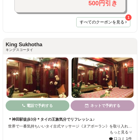
500円引き
1
すべてのクーポンを見る
King Sukhotha
キングスコータイ
電話で予約する
ネットで予約する
＊神田駅徒歩3分＊タイの王族気分でリフレッシュ♪
世界で一番気持ちいいタイ古式マッサージ《ヌアボーラン》を取り入れています。 タイのリゾートに来てしまったかのようなエスニックな空間を楽しみながら、日頃の疲労をスッキリ解消！ さらに岩盤浴、アロマテラピー、ハーブ風呂といったメニューを組み合わせて健康回復できます♪
もっと見る
口コミ 1件