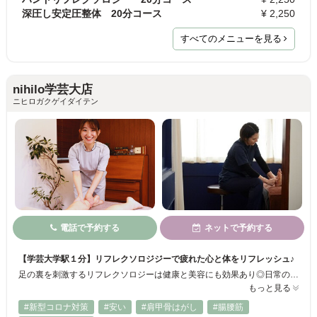
深圧し安定圧整体 20分コース
¥ 2,250
すべてのメニューを見る
nihilo学芸大店
ニヒロガクゲイダイテン
電話で予約する
ネットで予約する
【学芸大学駅１分】リフレクソロジジーで疲れた心と体をリフレッシュ♪
足の裏を刺激するリフレクソロジーは健康と美容にも効果あり◎日常の痛み・辛さから解放され、健康な快適なライフスタイルを目指しましょう☆足裏リフレ・整体・プライベートヨガ・スウェディッシュマッサージと豊富なメニューあり◎クーポン多数掲載でリーズナブルに受けられちゃう♪カウンセリングは丁寧に行うので初めての方も気軽にご相談ください★
もっと見る
#新型コロナ対策
#安い
#肩甲骨はがし
#腸腰筋