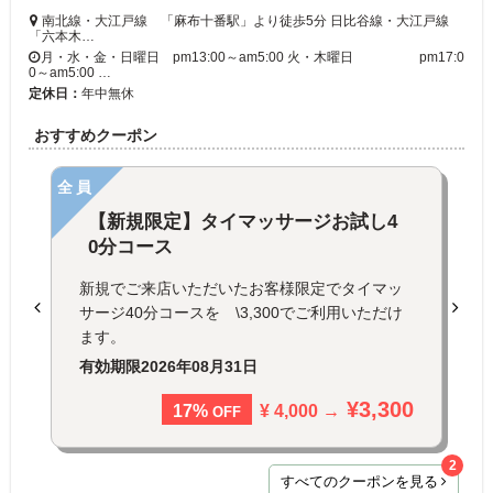
南北線・大江戸線 「麻布十番駅」より徒歩5分 日比谷線・大江戸線
「六本木…
月・水・金・日曜日 pm13:00～am5:00 火・木曜日 pm17:0
0～am5:00 …
定休日：
年中無休
おすすめクーポン
全員
【新規限定】タイマッサージお試し4
0分コース
新規でご来店いただいたお客様限定でタイマッ
サージ40分コースを \3,300でご利用いただけ
ます。
有効期限
2026年08月31日
¥3,300
¥ 4,000 →
17%
OFF
2
すべてのクーポンを見る