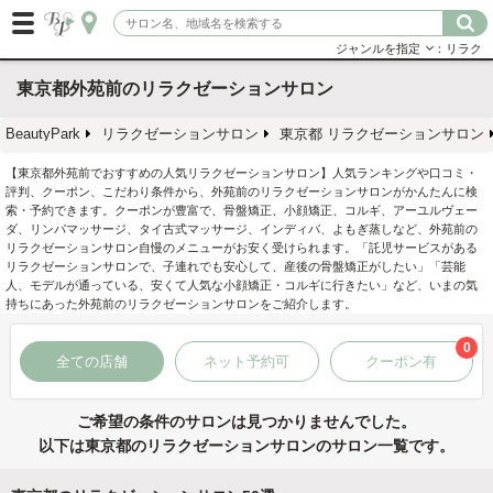
ジャンルを指定
：リラク
東京都外苑前のリラクゼーションサロン
BeautyPark
リラクゼーションサロン
東京都 リラクゼーションサロン
【東京都外苑前でおすすめの人気リラクゼーションサロン】人気ランキングや口コミ・
評判、クーポン、こだわり条件から、外苑前のリラクゼーションサロンがかんたんに検
索・予約できます。クーポンが豊富で、骨盤矯正、小顔矯正、コルギ、アーユルヴェー
ダ、リンパマッサージ、タイ古式マッサージ、インディバ、よもぎ蒸しなど、外苑前の
リラクゼーションサロン自慢のメニューがお安く受けられます。「託児サービスがある
リラクゼーションサロンで、子連れでも安心して、産後の骨盤矯正がしたい」「芸能
人、モデルが通っている、安くて人気な小顔矯正・コルギに行きたい」など、いまの気
持ちにあった外苑前のリラクゼーションサロンをご紹介します。
0
全ての店舗
ネット予約可
クーポン有
ご希望の条件のサロンは見つかりませんでした。
以下は東京都のリラクゼーションサロンのサロン一覧です。