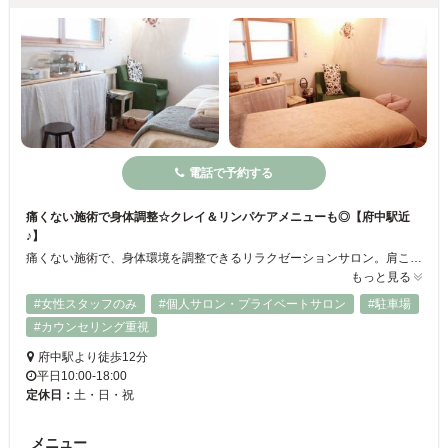
電話で予約する
痛くない施術で身体調整☆クレイ＆リンパケアメニューも◎【府中駅近
♪】
痛くない施術で、身体環境を調整できるリラクゼーションサロン。肩こりやむくみに効果的なリンパケアや、肌の調子を整え、ストレスを緩和するアロマテラピー、老廃物を取くクレイパックなどが受けられます。身体調整ではお話やご希望を伺い、様々な手法を組み合わせた、オーダーメイドの施術を行います！お疲れのかた、美しくなりたいかた、府中駅近くです。
もっと見る
#女性スタッフのみ
#個人サロン・プライベートサロン
#駐車場
#カウンセリング重視
府中駅より徒歩12分
平日10:00-18:00
定休日：
土・日・祝
メニュー