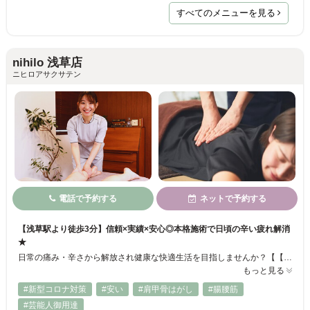
すべてのメニューを見る
nihilo 浅草店
ニヒロアサクサテン
電話で予約する
ネットで予約する
【浅草駅より徒歩3分】信頼×実績×安心◎本格施術で日頃の辛い疲れ解消
★
日常の痛み・辛さから解放され健康な快適生活を目指しませんか？【【疲れを0へ】】をコンセプトにストレスで凝り硬まった肩・座りっぱなしでコチコチになった腰・立ちっぱなしでむくみんだ足、蓄まった疲れはその日のうちに解消★丁寧なマッサージ◎メンズにおすすめ！！今まで整骨院や他の施術院に行っても物足りなかった方、ぜひ当院にお任せ下さい♪
もっと見る
#新型コロナ対策
#安い
#肩甲骨はがし
#腸腰筋
#芸能人御用達