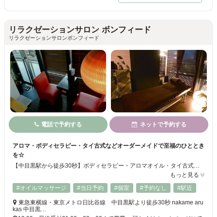
リラクゼーションサロン ボンフィード
リラクゼーションサロンボンフィード
電話で予約する
ネットで予約する
アロマ・ボディセラピー・タイ古式などオーダーメイドで至福のひととき
を☆
【中目黒駅から徒歩30秒】ボディセラピー・アロマオイル・タイ古式マッサージ・高濃度酸素オイルトリートメント・美肌メソスリミング・ディープオイルマッサージを取り扱うサロン♪ココロとカラダの結びつきを大切に考えながらお客様お一人おひとりの状態に合わせて選べるメニューを豊富に掲載しております◎頑張ってるご自分へのご褒美にぜひ☆
もっと見る
#オイルマッサージ
#当日予約
#個室
#予約なし
#駅近
東急東横線・東京メトロ日比谷線 中目黒駅より徒歩30秒 nakame aru
kas 中目黒…