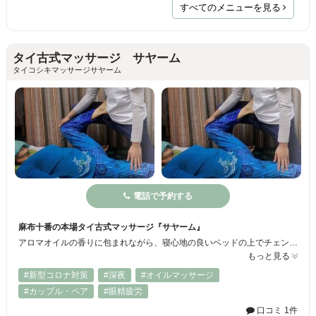
すべてのメニューを見る
タイ古式マッサージ サヤーム
タイコシキマッサージサヤーム
電話で予約する
麻布十番の本場タイ古式マッサージ『サヤーム』
アロマオイルの香りに包まれながら、寝心地の良いベッドの上でチェンマイスタイルとバンコクスタイルを組み合わせた“ストレッチ”と“指圧”で施術。タイ古式マッサージにより、局部の疲れや凝りを癒すだけでなく、血液とリンパ液の循環を促すことで根本的な体質の改善が図れます。
もっと見る
#新型コロナ対策
#深夜
#オイルマッサージ
#カップル・ペア
#眼精疲労
口コミ 1件