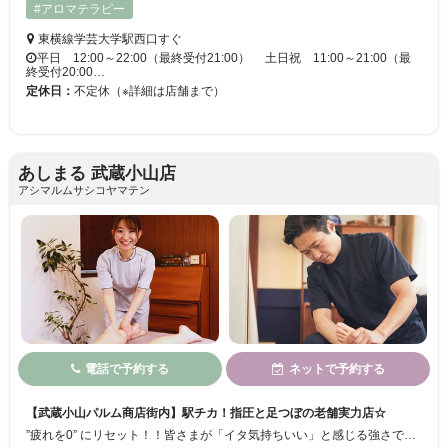
#アロマテラピー
東横線学芸大学駅西口すぐ
平日 12:00～22:00（最終受付21:00） 土日祝 11:00～21:00（最
終受付20:00…
定休日：
不定休（※詳細は店舗まで）
あしまる 武蔵小山店
アシマルムサシコヤマテン
電話で予約する
ネットで予約する
【武蔵小山パルム商店街内】駅チカ！指圧と足つぼの老舗実力店☆
”疲れを0” にリセット！！皆さまが「イタ気持ちいい」と感じる強さで、ひとりひとりに合ったマッサージをしていきます♪口コミでどんどん広がっている、今話題の人気サロンです☆足つぼはもちろん、ハンドリフレクソロジーや整体も自信アリ！揉み返しもありません！安く手短にリフレッシュしたい。そんな方にオススメの実力派サロンです*.°駐車場有◎