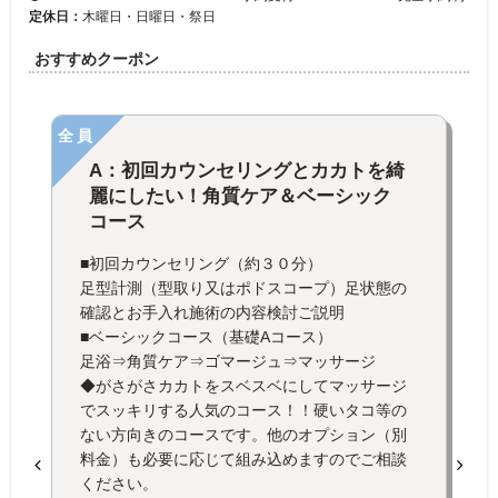
定休日：
木曜日・日曜日・祭日
おすすめクーポン
全員
A：初回カウンセリングとカカトを綺
麗にしたい！角質ケア＆ベーシック
コース
■初回カウンセリング（約３０分）
足型計測（型取り又はポドスコープ）足状態の
確認とお手入れ施術の内容検討ご説明
■ベーシックコース（基礎Aコース）
足浴⇒角質ケア⇒ゴマージュ⇒マッサージ
◆がさがさカカトをスベスベにしてマッサージ
でスッキリする人気のコース！！硬いタコ等の
ない方向きのコースです。他のオプション（別
料金）も必要に応じて組み込めますのでご相談
ください。