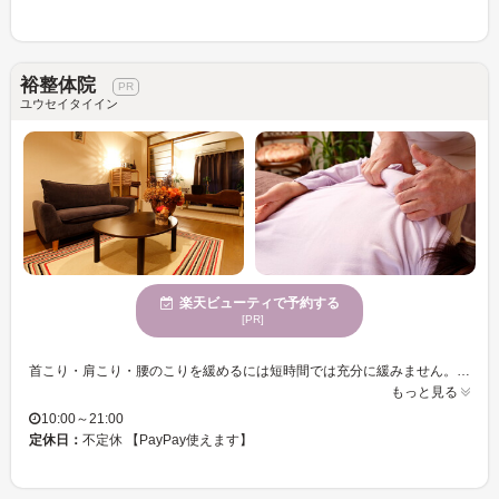
裕整体院
ユウセイタイイン
楽天ビューティで予約する
[PR]
首こり・肩こり・腰のこりを緩めるには短時間では充分に緩みません。 特に首コリを放置しておくと寝不足や体の冷え、自律神経の乱れにつながっていきます。 【外川式押圧調整法】は、「指」と「手のひら」で時間をかけて、ゆっくりと深い圧をかけ、コンピューターのお仕事や、スマホを見ることで固くなり、痛くなってしまった首のコリや、運動不足等でくっついてしまった筋膜を時間をかけた施術で、しっかりとリリースし、筋肉を緩め、体の歪みを調整していきます。 院長の本格的な認定整体師の施術を是非お試しください☆
もっと見る
10:00～21:00
定休日：
不定休 【PayPay使えます】