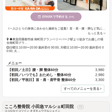
EPARKで予約する
[PR]
《一人ひとりの身体に合わせた施術をご提案》首・肩・腰・脚など気になる箇所をご相談ください。【整体60分(骨盤調整付き)・お着替え無料】初回体験特別価格:3,300円(税込)～。ご来店お待ちしています
もっと見る
◆東急田園都市線 南町田グランベリーパーク駅より徒歩でお越しの場
合南町田グラ…
日曜日:10:00〜20:00 最終受付 00:00, 月曜日:10:00〜20:00 最終受付 0
0:00, 火…
メニュー
【初回／土日】腰・脚 整体60分
3,980
【初回／いつでも】おためし・整体40分
2,980
【初回／平祝日】首・肩・肩甲骨 整体60分
3,300
すべてのメニューを見る
こころ整骨院 小田急マルシェ町田院
ココロセイコツイン オダキュウマルシェイン