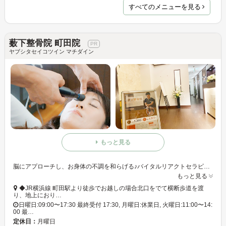
すべてのメニューを見る
薮下整骨院 町田院
ヤブシタセイコツイン マチダイン
もっと見る
脳にアプローチし、お身体の不調を和らげる♪バイタルリアクトセラピーを取り入れ、正確なデータに基づいてお客様にピッタリの施術をご提供◎
もっと見る
◆JR横浜線 町田駅より徒歩でお越しの場合北口をでて横断歩道を渡
り、地上におり…
日曜日:09:00〜17:30 最終受付 17:30, 月曜日:休業日, 火曜日:11:00〜14:
00 最…
定休日：
月曜日