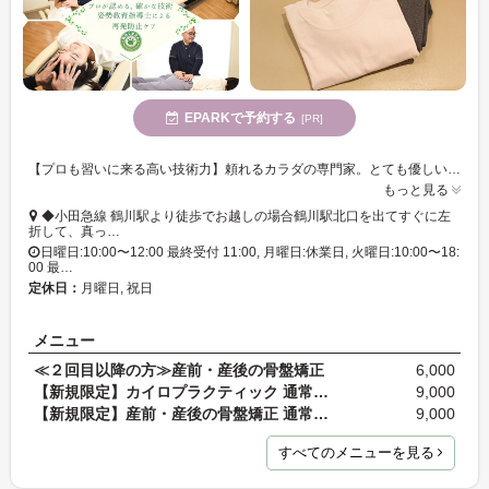
EPARKで予約する
[PR]
【プロも習いに来る高い技術力】頼れるカラダの専門家。とても優しい施術で女性や初めての方も安心◎背骨・骨盤のゆがみ・自律系統を整えて、カラダの内側から美しく健康に【駅近・産前産後・お子様同伴OK♪】
もっと見る
◆小田急線 鶴川駅より徒歩でお越しの場合鶴川駅北口を出てすぐに左
折して、真っ…
日曜日:10:00〜12:00 最終受付 11:00, 月曜日:休業日, 火曜日:10:00〜18:
00 最…
定休日：
月曜日, 祝日
メニュー
≪２回目以降の方≫産前・産後の骨盤矯正
6,000
【新規限定】カイロプラクティック 通常料金9,800円
9,000
【新規限定】産前・産後の骨盤矯正 通常料金9,800円
9,000
すべてのメニューを見る