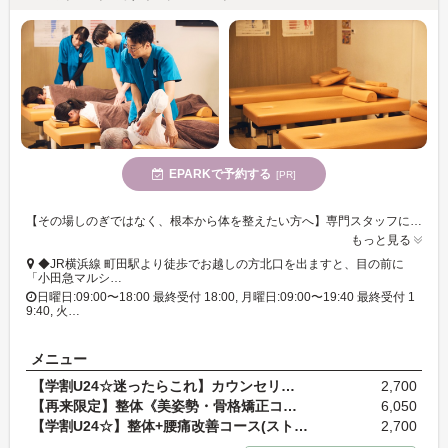
EPARKで予約する
[PR]
【その場しのぎではなく、根本から体を整えたい方へ】専門スタッフによる“本質的なケア”で、不調が出にくい体づくりをサポートします。※一時的なリラクゼーションを目的とされる方はご遠慮ください。
もっと見る
◆JR横浜線 町田駅より徒歩でお越しの方北口を出ますと、目の前に
「小田急マルシ…
日曜日:09:00〜18:00 最終受付 18:00, 月曜日:09:00〜19:40 最終受付 1
9:40, 火…
メニュー
【学割U24☆迷ったらこれ】カウンセリング+施術（肩こ…
2,700
【再来限定】整体《美姿勢・骨格矯正コース》 20分 …
6,050
【学割U24☆】整体+腰痛改善コース(ストレッチなど) 6…
2,700