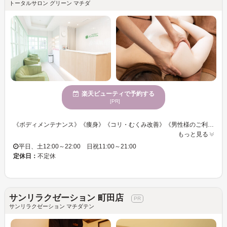
トータルサロン グリーン マチダ
楽天ビューティで予約する
[PR]
《ボディメンテナンス》《痩身》《コリ・むくみ改善》《男性様のご利用も歓迎♪》 【☆癒しもキレイも叶えられる☆贅沢時間をお届けします☆彡】 町田駅からすぐの好立地☆☆個室空間でくつろぎながら自分時間をお過ごしください！ こうなりたい！をお聞かせ下さい☆ 目標に向かってお悩みにお応えできるメニューをご提案いたします◎ 疲れがとれない・コリがたまっている・むくみが気になる・・・・そのようなお悩みもぜひ！ アロマリンパ・痩身・ドライヘッドスパ・よもぎ蒸し...美と癒しのメニューが豊富なサロン♪ この機会に是非【Green】の技術を体験してみて下さい！ 皆様のご来店を心よりお待ちしております♪
もっと見る
平日、土12:00～22:00 日祝11:00～21:00
定休日：
不定休
サンリラクゼーション 町田店
サンリラクゼーション マチダテン