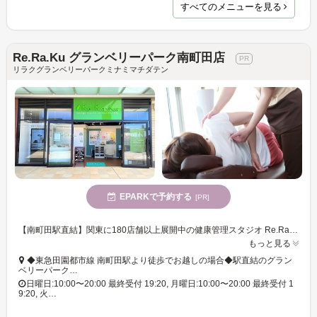
すべてのメニューを見る
Re.Ra.Ku グランベリーパーク南町田店
リラクグランベリーパークミナミマチダテン
EPARKで予約する
[PR]
【南町田駅直結】関東に180店舗以上展開中の健康管理スタジオ Re.Ra.Kuがグランベリーパーク南町田に! 2019年11月GRAND OPEN★
もっと見る
◆東急田園都市線 南町田駅より徒歩でお越しの場合◆駅直結のグラン
ベリーパーク…
日曜日:10:00〜20:00 最終受付 19:20, 月曜日:10:00〜20:00 最終受付 1
9:20, 火…