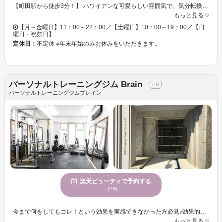
【町田駅から徒歩3分！】 ハワイアンな可愛らしい雰囲気で、気分転換にもオススメ！お友達やご家族でのご利用も大歓迎です！運動不足、運動が苦手、続かない…という方こそ是非！！ 【短時間×低負荷だから続けられる！！】 適度に血流を制限しながら体を動かす加圧トレーニング◇軽い負荷でも効果大！だから、お子様やご年配の方でも安心です！目的に合わせたプラグラムで、プロのトレーナーがマンツーマンでサポートします！ 加圧トレーニングで、健康な身体・理想の身体を目指しませんか？
もっと見る
【月～金曜日】11：00～22：00／【土曜日】10：00～19：00／【日
曜日・祝祭日】…
定休日：
不定休 ※年末年始のみお休みをいただきます。
パーソナルトレーニングジム Brain
パーソナルトレーニングジムブレイン
楽天ビューティで予約する
[PR]
今まで何をしてもコレ！という効果を実感できなかった方必見♪効果的なトレーニング方法を丁寧に指導致します。経験豊富なスタッフが無理なく継続できる食事方法や楽しく出来るエクササイズなどをご提案☆お客様の目標をお聞かせください♪≪ダイエットをして健康的な身体になりたい！≫ ≪体力低下が気になる！≫などといったお悩みがある方もご一緒に体を改善しましょう！！「活き活きとした毎日を送りたい！」をサポートします★ご一緒にお客様に合ったボディケアで健康的なカラダを目指しましょう♪ ダイエットで効果を得たい方や身体作りのことなら＜パーソナルトレーニングジム Brain＞へお任せ下さい♪一人でのトレーニングでは全然続かなかった方！ぜひこの機会にお試し下さい♪ お客様のご来店を心よりお待ちしております♪
もっと見る