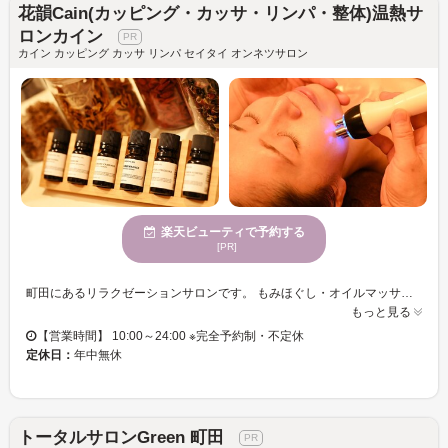
花韻Cain(カッピング・カッサ・リンパ・整体)温熱サ
ロンカイン
カイン カッピング カッサ リンパ セイタイ オンネツサロン
楽天ビューティで予約する
[PR]
町田にあるリラクゼーションサロンです。 もみほぐし・オイルマッサージ・アロマリンパオイルを中心に、 首肩こり・腰痛み・頭痛・五十肩・冷え・むくみ・疲労感など、 日常に溜まった不調をやさしく整えます。 カッサ、カッピング（吸玉）、コルギ、温熱ケア、よもぎ蒸し、ハイパーナイフ痩身など、お悩みや体調に合わせて施術内容をご提案。 強すぎない心地よい刺激で、巡りを促します。 骨の冷えが気になる方、体が重だるい方、 自律神経の乱れや更年期の不調を感じる方にもおすすめです。 温めながら筋肉をゆるめ、全身をバランスよく整えることで、リラックスしながらスッキリ感を目指します。 完全予約制のため、落ち着いた空間で 一人ひとりの状態に合わせたケアをご提供。 町田周辺で、リンパマッサージ・温熱ケア・整体系リラクを お探しの方は、ぜひお気軽にご利用ください。
もっと見る
【営業時間】 10:00～24:00 ※完全予約制・不定休
定休日：
年中無休
トータルサロンGreen 町田