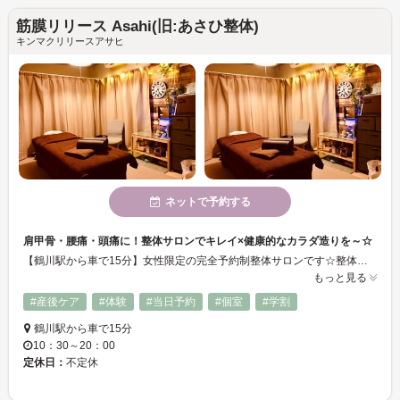
筋膜リリース Asahi(旧:あさひ整体)
キンマクリリースアサヒ
ネットで予約する
肩甲骨・腰痛・頭痛に！整体サロンでキレイ×健康的なカラダ造りを～☆
【鶴川駅から車で15分】女性限定の完全予約制整体サロンです☆整体をメインにヘッド・ハンド・足リフレ・リンパなど豊富なメニューあり◎小中学生コースもあります！日頃頑張って疲れているカラダのケアをいたします♪ホットジェルには贅沢にビタミンE・C配合入りなのでキレイと健康なカラダが手に入ります♪初めての方も大歓迎いたします☆
もっと見る
#産後ケア
#体験
#当日予約
#個室
#学割
鶴川駅から車で15分
10：30～20：00
定休日：
不定休