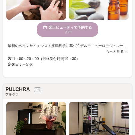
楽天ビューティで予約する
[PR]
最新のペインサイエンス：疼痛科学に基づくデルモニューロモジュレーティング【DNM】は、クライアントに一切痛みを与えることのない徒手療法です。皮膚から皮神経、末梢神経の血流を優しくケアすることによって、神経系の炎症や血流を促して、筋肉のハリが緩んでいくようにしていきます。「痛みはその人が感じている主観的な体験」なので、セラピスト側が施術中にその痛みの程度や、痛みが減ったかを推測することはしません。クライアント様に痛みが減っているか、どんな感覚かを訪ねて伝えてもらうのが一番確かなので、お声かけをして感覚を訪ねながら施術を進めていきます。 頭痛や肩こり、筋肉のハリ、全身の緊張、不眠、慢性疼痛に。 ヘッドセラピーは、鎖骨から上、首、頭を優しくほぐしていきます。こちらは施術中にお声かけ等はせず、そのままセラピストにお任せしたいという方にオススメです。 頭が重い、頭や首の締め付けられるような痛み、ＰＣやスマホでの眼精疲労、不眠、噛みしめによる顎の緊張からくる首の痛みに。
もっと見る
11：00～20：00（最終受付時間19：30）
定休日：
不定休
PULCHRA
プルクラ