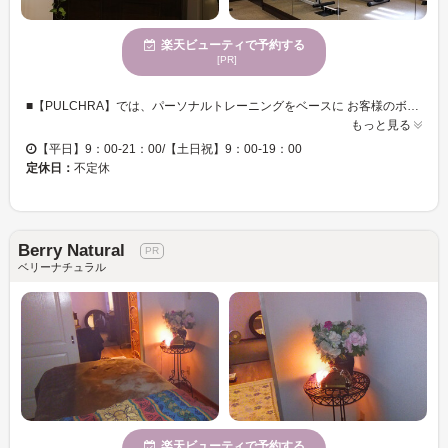
楽天ビューティで予約する
[PR]
■【PULCHRA】では、パーソナルトレーニングをベースに お客様のボディメイクをお手伝い致します。 ■CONCEPT 1.無料カウンセリングであなたの理想をお聞かせください。 責任を持ってトレーニング指導致します。 2.体力と持病を考慮したお客様ひとりひとりの方に特別プラン 運動経験のない方、苦手な方、高血圧など持病のある方でも行えます。 3.経験からうまれたオリジナルメソッドで安全なトレーニング方法 科学的な根拠に基づいて、オーナー自身が悩んだ経験から効果を実証し、 多くの方にご満足頂いております。 4.お客様の生活環境に合わせた簡単にできる食事指導 食事習慣、生活に合わせて無理なく行える管理方法をご提案致します。 5.リバウンドしない理想の身体を保証 トレーニングしながら自身の身体についてご理解頂いて、ワークアウト 終了後も理想の身体を維持できる方法をお伝えしております。 皆様のご予約をお待ちしております。
もっと見る
【平日】9：00-21：00/【土日祝】9：00-19：00
定休日：
不定休
Berry Natural
ベリーナチュラル
楽天ビューティで予約する