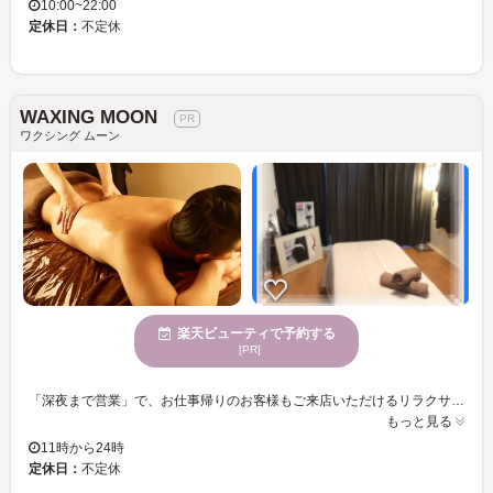
10:00~22:00
定休日：
不定休
WAXING MOON
ワクシング ムーン
楽天ビューティで予約する
[PR]
「深夜まで営業」で、お仕事帰りのお客様もご来店いただけるリラクサロン《WAXING MOON》☆周りを気にすることなく寛げるように入れ替え制のマンツー対応でプライバシーも万全。ラグジュアリーな空間が◎ 【女性スタッフが多いリラクサロン☆】 脱毛前の丁寧なカウンセリングで、あなたの「なりたい」スタイル・イメージをお伺いし、高い技術を持つスタッフが「マンツーマン」で丁寧に施術いたします！ お客様のご来店を心よりお待ちしております。
もっと見る
11時から24時
定休日：
不定休