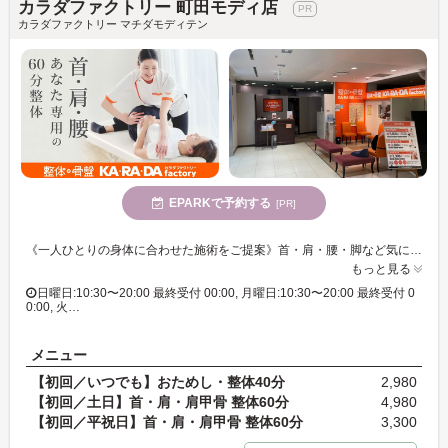
カラダファクトリー 町田モディ店
カラダファクトリー マチダモディテン
EPARKで予約する
[PR]
《一人ひとりの身体に合わせた施術をご提案》首・肩・腰・脚など気になる箇所をご相談ください。【整体60分(骨盤調整付き)・お着替え無料】初回体験特別価格:3,300円(税込)～。お気軽にご予約ください。
もっと見る
日曜日:10:30〜20:00 最終受付 00:00, 月曜日:10:30〜20:00 最終受付 0
0:00, 火…
メニュー
【初回／いつでも】おためし・整体40分
2,980
【初回／土日】首・肩・肩甲骨 整体60分
4,980
【初回／平祝日】首・肩・肩甲骨 整体60分
3,300