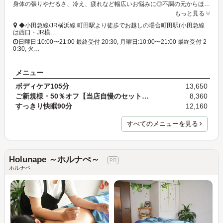
身体の張りやだるさ、冷え、疲れなど幅広いお悩みに◎不調の元からほぐすので施術後のスッキリ感も格別です。上質な癒しの時間をぜひご堪能ください!
もっと見る
◆小田急線/JR横浜線 町田駅より徒歩でお越しの場合町田駅(小田急線
は西口・JR横…
日曜日:10:00〜21:00 最終受付 20:30, 月曜日:10:00〜21:00 最終受付 2
0:30, 火…
メニュー
ボディケア105分
13,650
ご新規様・50％オフ【当店自慢のセットコース】すっ…
8,360
すっきり快眠90分
12,160
すべてのメニューを見る
Holunape ～ホルナぺ～
ホルナペ