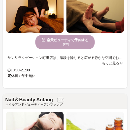
楽天ビューティで予約する
[PR]
サンリラクゼーション町田店は、階段を降りると広がる静かな空間でお客様をお迎えいたします。温かみのある照明と落ち着いたインテリアが心地よく、穏やかな音楽に包まれながら、心身を癒すひとときをご提供します。熟練のスタッフが、肩や腰の凝り、足のむくみをじんわりとほぐし、デスクワークや家事、立ち仕事で疲れた身体にしっかりとアプローチします。どなたでも、駅から徒歩数分という立地の良さを活かし、お仕事帰りやお買い物の合間に、忙しさから解放される時間をご堪能ください。サンリラクゼーション町田店で、深いリラクゼーションを体験し、心地よい新しい自分を見つけてみませんか？
もっと見る
10:00-21:00
定休日：
年中無休
Nail＆Beauty Anfang
ネイルアンドビューティーアンファング