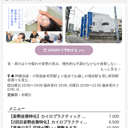
EPARKで予約する
[PR]
首・肩のはりや疲れや姿勢の歪み、慢性的な不調がなかなか改善しない方へ。
もっと見る
◆JR横浜線・小田急線 町田駅より徒歩でお越しの場合駅を背に町田駅
前通りを道な…
日曜日:10:00〜19:00 最終受付 19:00, 月曜日:10:00〜21:00 最終受付 2
0:00, 火…
定休日：
木曜日
メニュー
【姿勢改善特化】カイロプラクティック 60分
7,000
【2回目姿勢改善特化】カイロプラクティック 60分 通…
6,500
【再来の方】症状が重い・複数ある方 全身＋特化調…
10,000