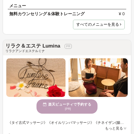
メニュー
無料カウンセリング＆体験トレーニング
¥ 0
すべてのメニューを見る
リラク＆エステ Lumina
リラクアンドエステルミナ
楽天ビューティで予約する
[PR]
《タイ古式マッサージ》《オイルリンパマッサージ》《チネイザン(腸もみ)》 その日のうちに！溜まった疲れを緩和◎個室空間でくつろぎながら日々の疲れやストレスを癒します！ お一人お一人のピッタリなメニューで、そのお悩みを緩和していきましょう！ 疲れの原因をしっかりと見極め、お客様のご要望に合わせた手技が可能です◎ 日常生活の疲れを癒しながら、心も身体もリフレッシュしませんか？
もっと見る