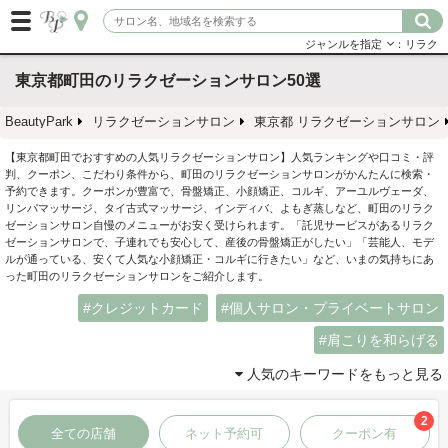
ジャンルを指定
：リラク
東京都町田のリラクゼーションサロン50選
BeautyPark
リラクゼーションサロン
東京都 リラクゼーションサロン
【東京都町田でおすすめの人気リラクゼーションサロン】人気ランキングや口コミ・評
判、クーポン、こだわり条件から、町田のリラクゼーションサロンがかんたんに検索・
予約できます。クーポンが豊富で、骨盤矯正、小顔矯正、コルギ、アーユルヴェーダ、
リンパマッサージ、タイ古式マッサージ、インディバ、よもぎ蒸しなど、町田のリラク
ゼーションサロン自慢のメニューがお安く受けられます。「託児サービスがあるリラク
ゼーションサロンで、子連れでも安心して、産後の骨盤矯正がしたい」「芸能人、モデ
ルが通っている、安くて人気な小顔矯正・コルギに行きたい」など、いまの気持ちにあ
った町田のリラクゼーションサロンをご紹介します。
クレジットカード
個人サロン・プライベートサロン
肩こりを和らげる
人気のキーワードをもっと見る
2
全ての店舗
ネット予約可
クーポン有