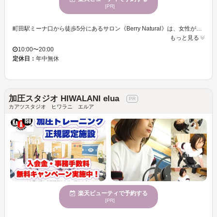
[PR]
町田駅ミーナ口から徒歩5分にあるサロン《Berry Natural》は、女性が、美しく輝きながら生き続けられるように『癒し＆美』をサポートできればと思いオープンしました☆ アットホームな店内は、お客様が大切な時間をリラックスしてゆったりと過ごせるように、照明や布にこだわっております♪ 当サロンでは、フェイシャルもボディもリラックスと美しくなることにこだわっています！！ボディメニューでは、インド伝統の「アーユルヴェーダ」がオススメです★体質や体調に合わせたな天然素材オイルをじっくりと身体の奥深くに浸透させ、トリートメントを行います！疲れやむくみを改善し、不純物の排出を促進◎また、自然力もUPします！心身共に癒されますよ♪ 忙しく頑張る大人女性へ！是非、《Berry Natural》でオールハンドのこだわり技術と真心おもてなしで至福のひと時を過ごしてみませんか☆
もっと見る
10:00〜20:00
定休日：
年中無休
加圧スタジオ HIWALANI elua
カアツスタジオ ヒワラニ エルア
楽天ビューティで予約する
[PR]