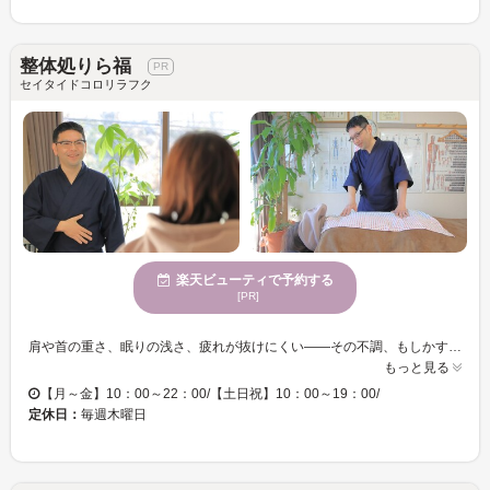
整体処りら福
セイタイドコロリラフク
楽天ビューティで予約する
[PR]
肩や首の重さ、眠りの浅さ、疲れが抜けにくい——その不調、もしかすると「力が抜けない状態」が続いているサインかもしれません。 りら福には、自律神経の乱れ・過緊張・HSP気質の方が多く来院されています。深層の筋や体の反応を確認しながら、呼吸や力の入り方が落ち着きやすい状態を大切にしています。 「なんとなくつらい」「頑張りすぎている感じが抜けない」「病院では異常なし」「マッサージに行っても翌日元に戻る」——そんなときに、強い刺激を避けてやさしく体を整えたい方に選ばれています。 強く押さない・骨を鳴らさない施術で、刺激に敏感な方や整体が久しぶりの方にも安心です。
もっと見る
【月～金】10：00～22：00/【土日祝】10：00～19：00/
定休日：
毎週木曜日