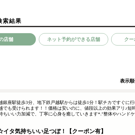
検索結果
の店舗
ネット予約ができる店舗
クー
表示順
越銀座駅徒歩3分、地下鉄戸越駅からは徒歩1分！駅チカですぐに
越でも受けられます！！価格は安いのに、値段以上の効果アリ♪短
持ちいい力加減で、丁寧に心身を癒していきます*.°整体やハンド
☆イタ気持ちいい足つぼ！【クーポン有】