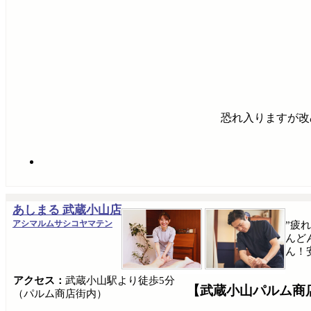
恐れ入りますが改
あしまる 武蔵小山店
アシマルムサシコヤマテン
”疲
んど
ん！
アクセス：
武蔵小山駅より徒歩5分
【武蔵小山パルム商
（パルム商店街内）