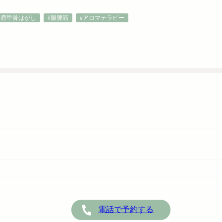
#肩甲骨はがし
#腸腰筋
#アロマテラピー
電話で予約する