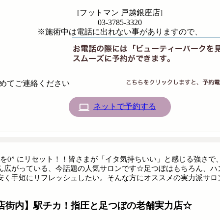
[フットマン 戸越銀座店]
03-3785-3320
※施術中は電話に出れない事がありますので、
めてご連絡ください
ネットで予約する
れを0” にリセット！！皆さまが「イタ気持ちいい」と感じる強さ
ん広がっている、今話題の人気サロンです☆足つぼはもちろん、ハ
安く手短にリフレッシュしたい。そんな方にオススメの実力派サロン
店街内】駅チカ！指圧と足つぼの老舗実力店☆