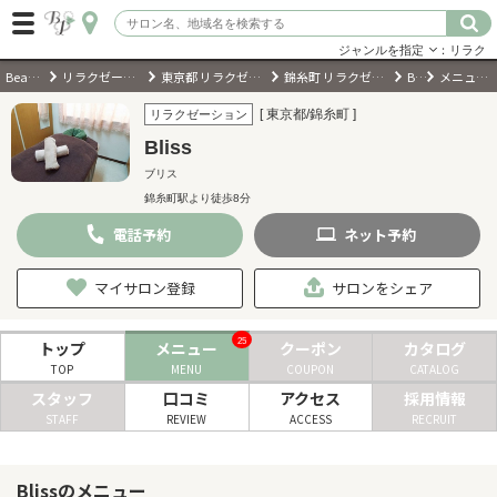
ジャンルを指定
：リラク
BeautyPark
リラクゼーションサロン
東京都 リラクゼーションサロン
錦糸町 リラクゼーションサロン
Bliss
メニュー・料金
ログイン
[ 東京都/錦糸町 ]
リラクゼーション
Bliss
会員登録
（無料）
ブリス
錦糸町駅より徒歩8分
キーワード検索
電話
予約
ネット
予約
ジャンルを選択
マイサロン登録
サロンをシェア
キーワードで検索
25
トップ
メニュー
クーポン
カタログ
TOP
MENU
COUPON
CATALOG
スタッフ
口コミ
アクセス
採用情報
STAFF
REVIEW
ACCESS
RECRUIT
近くのサロンを探す
Blissのメニュー
現在地から探す