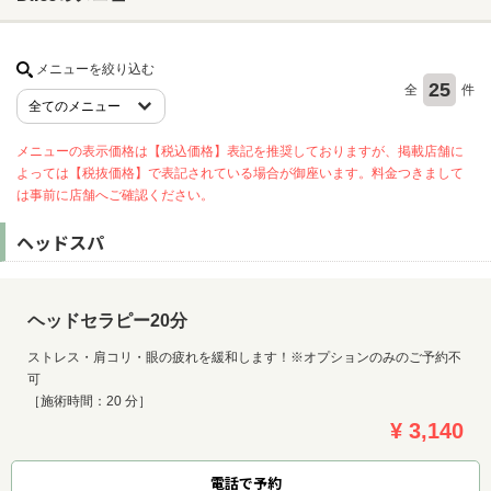
メニューを絞り込む
ヘアサロン
25
全
件
ネイルサロン
まつげサロン
メニューの表示価格は【税込価格】表記を推奨しておりますが、掲載店舗に
よっては【税抜価格】で表記されている場合が御座います。料金つきまして
エステサロン
は事前に店舗へご確認ください。
リラクゼーションサロン
ヘッドスパ
美容クリニック
ヘッドセラピー20分
ヘアカタログ
ネイルカタログ
ストレス・肩コリ・眼の疲れを緩和します！※オプションのみのご予約不
可
メンズカタログ
［施術時間：20 分］
¥ 3,140
電話で予約