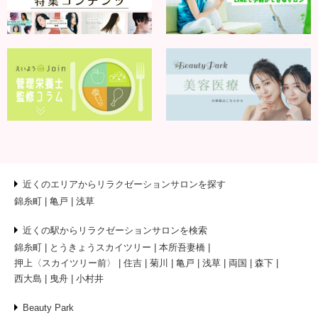
近くのエリアからリラクゼーションサロンを探す
錦糸町
亀戸
浅草
近くの駅からリラクゼーションサロンを検索
錦糸町
とうきょうスカイツリー
本所吾妻橋
押上〈スカイツリー前〉
住吉
菊川
亀戸
浅草
両国
森下
西大島
曳舟
小村井
Beauty Park