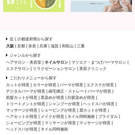
近くの都道府県から探す
大阪
京都
奈良
兵庫
滋賀
和歌山
三重
ジャンルから探す
ヘアサロン・美容室
ネイルサロン
マツエク・まつげパーマサロン
エステサロン
リラクゼーションサロン
美容クリニック
こだわりメニューから探す
カットが得意
カラーが得意
パーマが得意
エクステが得意
デジタルパーマが得意
縮毛矯正・ストレートパーマが得意
前髪カットが得意
黒染めが得意
白髪染めが得意
トリートメントが得意
シャンプーが得意
ヘッドスパが得意
マッサージが得意
シェービングが得意
眉カットが得意
ヘアセットが得意
メイクが得意
ネイル同時施術
ブライダル
シェービングが得意
マッサージが得意
マッサージが得意
ヘッドスパが得意
ネイル同時施術