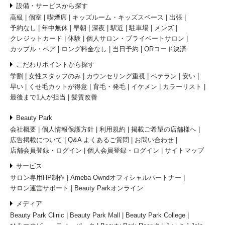
設備・サービスから探す
高級
個室
喫煙席
キッズルーム・キッズスペース
出張
予約なし
年中無休
早朝
深夜
駅近
駐車場
メンズ
クレジットカード
体験
個人サロン・プライベートサロン
カップル・ペア
ロング料金なし
当日予約
QRコード決済
こだわりポイントから探す
学割
女性スタッフのみ
カウンセリング重視
ベテラン
安い
早い
くせ毛カットが得意
育毛・発毛
イケメン
カラーリスト
最後まで1人が担当
髪質改善
Beauty Park
会社概要
個人情報保護方針
利用規約
掲載ご希望の店舗様へ
広告掲載について
Q&A よくあるご質問
お問い合わせ
店舗会員登録・ログイン
個人会員登録・ログイン
サイトマップ
サービス
サロン専用HP制作
Ameba Owndオフィシャルパートナー
サロン運営サポート
Beauty Parkオンライン
メディア
Beauty Park Clinic
Beauty Park Mall
Beauty Park College