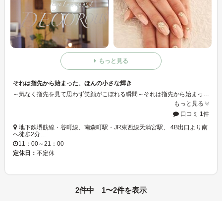
もっと見る
それは指先から始まった、ほんの小さな輝き
～気なく指先を見て思わず笑顔がこぼれる瞬間～それは指先から始まった、ほんの小さな輝き。その小さな輝きが、あなたの中で大きなキレイへと育ち、あふれ出した瞬間。私達デコラスは、その瞬間を一緒に共有したい。
もっと見る
口コミ 1件
地下鉄堺筋線・谷町線、南森町駅・JR東西線天満宮駅、 4B出口より南
へ徒歩2分…
11：00～21：00
定休日：
不定休
2件中 1〜2件を表示