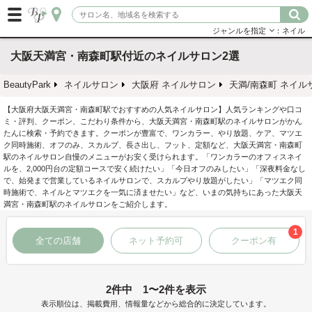
ジャンルを指定
：ネイル
大阪天満宮・南森町駅付近のネイルサロン2選
BeautyPark
ネイルサロン
大阪府 ネイルサロン
天満/南森町 ネイル
【大阪府大阪天満宮・南森町駅でおすすめの人気ネイルサロン】人気ランキングや口コ
ミ・評判、クーポン、こだわり条件から、大阪天満宮・南森町駅のネイルサロンがかん
たんに検索・予約できます。クーポンが豊富で、ワンカラー、やり放題、ケア、マツエ
ク同時施術、オフのみ、スカルプ、長さ出し、フット、定額など、大阪天満宮・南森町
駅のネイルサロン自慢のメニューがお安く受けられます。「ワンカラーのオフィスネイ
ルを、2,000円台の定額コースで安く続けたい」「今日オフのみしたい」「深夜料金なし
で、始発まで営業しているネイルサロンで、スカルプやり放題がしたい」「マツエク同
時施術で、ネイルとマツエクを一気に済ませたい」など、いまの気持ちにあった大阪天
満宮・南森町駅のネイルサロンをご紹介します。
1
全ての店舗
ネット予約可
クーポン有
2件中 1〜2件を表示
表示順位は、掲載費用、情報量などから総合的に決定しています。