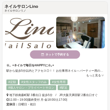
ネイルサロンLino
ネイルサロンリノ
ネットで予約する
☆。+ネイルで毎日をHAPPYに☆｡+
駅から徒歩5分以内とアクセス◎！！ お仕事用ネイル～パーティー用のネイル･･･ 様々なシーンに合わせたネイルを提供いたします♪。+ 指先から「キレイ」をLinoでぜひ☆ﾐ
もっと見る
#定額
#女性スタッフのみ
#女性専用
#個人サロン・プライベートサロン
#駅近
地下鉄南森町駅 3番出口 徒歩5分 / JR大阪天満宮駅 2番出口すぐ
11:00～19:00[最終受付 月-金18:00/土17:00]
定休日：
日曜日・祝日