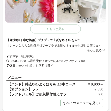
もっと見る
【高技術×丁寧な施術】プチプラで上質なネイル を☆⁺°
オシャレな大人女性必見◎プチプラで上質なネイルをお楽しみ頂けます♪4,000円以下の安心価格のメニューも御座います◎シンプルなデザインから、エレガント、トレンドのネイルまで様々対応可能です★☆デザインの持ち込みも可能です◎丁寧に施術致しますので、ネイルが初めての方もどうぞ安心してご来店下さい♪店内は気兼ねなくお寛ぎ頂ける空間となっておりますので、ゆったりとしたお時間をお過ごし下さい♪
もっと見る
茨木駅 徒歩約6分
10:00～19:00 ※最終受付：オンのみ18:00/オフオン17:00
定休日：
無休 ※お盆、お正月は除く
メニュー
【ハンド】持込OK♪よくばりArt10本コース
¥ 9,900～
【オプション】ラメ
¥ 550
【ソフトジェル】ご新規様付替えオフ
¥ 0
すべてのメニューを見る