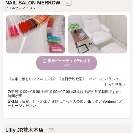
NAIL SALON MERROW
ネイルサロン メロウ
楽天ビューティで予約する
[PR]
《自爪に優しいフィルイン◎》《当日予約歓迎》 《ベースにパラジェルを使用》 お爪に優しいベースジェル、パラジェルでフィルイン施術させていただくため、 お爪の負担を少なくしてネイルを楽しんでいただけます♪ 爪の状態をみて、日々のケアやお爪の健康もサポートし、 いつまでも綺麗な手元足元になるようアドバイスさせていただきます！ 忙しい日々を忘れてゆったりまったりネイル体験をしませんか？
もっと見る
平日10:00〜18:00 土曜10:00〜17:00 ※基本は上記の営業時間ですが、
時間が変…
定休日：
日祝、他不定休 ご連絡はこちらの公式LINE：＠048enbpuにメ
ッセージください。
Liliy JR茨木本店