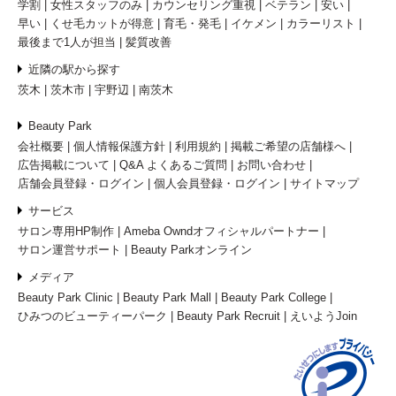
学割
女性スタッフのみ
カウンセリング重視
ベテラン
安い
早い
くせ毛カットが得意
育毛・発毛
イケメン
カラーリスト
最後まで1人が担当
髪質改善
近隣の駅から探す
茨木
茨木市
宇野辺
南茨木
Beauty Park
会社概要
個人情報保護方針
利用規約
掲載ご希望の店舗様へ
広告掲載について
Q&A よくあるご質問
お問い合わせ
店舗会員登録・ログイン
個人会員登録・ログイン
サイトマップ
サービス
サロン専用HP制作
Ameba Owndオフィシャルパートナー
サロン運営サポート
Beauty Parkオンライン
メディア
Beauty Park Clinic
Beauty Park Mall
Beauty Park College
ひみつのビューティーパーク
Beauty Park Recruit
えいようJoin