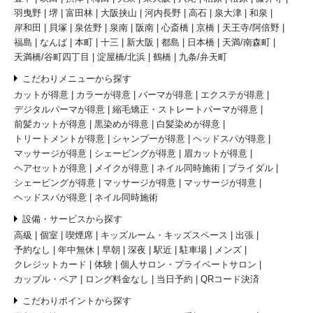
羽曳野
堺
富田林
大阪挟山
河内長野
高石
泉大津
和泉
岸和田
貝塚
泉佐野
泉南
阪南
心斎橋
京橋
天王寺/阿倍野
福島
なんば
本町
十三
新大阪
都島
日本橋
天満/南森町
天満橋/谷町四丁目
淀屋橋/北浜
鶴橋
九条/弁天町
こだわりメニューから探す
カットが得意
カラーが得意
パーマが得意
エクステが得意
デジタルパーマが得意
縮毛矯正・ストレートパーマが得意
前髪カットが得意
黒染めが得意
白髪染めが得意
トリートメントが得意
シャンプーが得意
ヘッドスパが得意
マッサージが得意
シェービングが得意
眉カットが得意
ヘアセットが得意
メイクが得意
ネイル同時施術
ブライダル
シェービングが得意
マッサージが得意
マッサージが得意
ヘッドスパが得意
ネイル同時施術
設備・サービスから探す
高級
個室
喫煙席
キッズルーム・キッズスペース
出張
予約なし
年中無休
早朝
深夜
駅近
駐車場
メンズ
クレジットカード
体験
個人サロン・プライベートサロン
カップル・ペア
ロング料金なし
当日予約
QRコード決済
こだわりポイントから探す