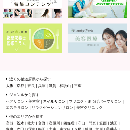
近くの都道府県から探す
大阪
京都
奈良
兵庫
滋賀
和歌山
三重
ジャンルから探す
ヘアサロン・美容室
ネイルサロン
マツエク・まつげパーマサロン
エステサロン
リラクゼーションサロン
美容クリニック
他のエリアから探す
高槻
茨木
枚方
交野
寝屋川
四條畷
守口
門真
箕面
池田
豊中
吹田
摂津
梅田
大東
東大阪
八尾
柏原
松原
藤井寺