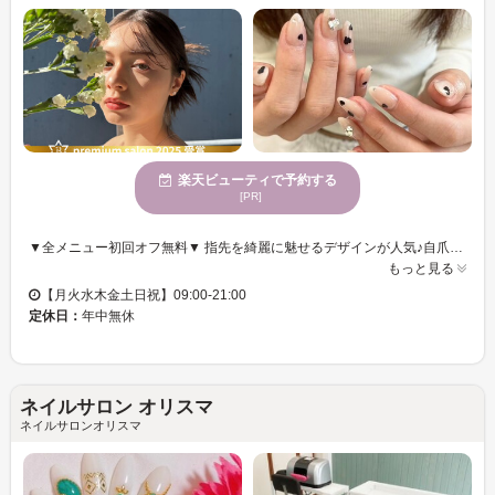
楽天ビューティで予約する
[PR]
▼全メニュー初回オフ無料▼ 指先を綺麗に魅せるデザインが人気♪自爪に優しいパラジェル取扱いサロン♪ ▼▽こんな方におすすめ▽▼ ネイルを休まず続けたい方、爪が薄い・割れる方/ネイルのモチが悪い方/シンプル~アートまで幅広くデザインを楽しみたい方 ▽お子様同伴OK♪動画視聴サービスあり▽ 当店は幅広い年代の方にご利用いただいております。お客様に寄り添えるサロン作りを心がけております。
もっと見る
【月火水木金土日祝】09:00-21:00
定休日：
年中無休
ネイルサロン オリスマ
ネイルサロンオリスマ