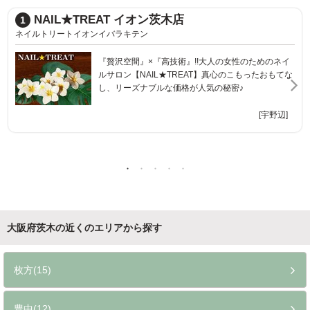
NAIL★TREAT イオン茨木店
1
ネイルトリートイオンイバラキテン
『贅沢空間』×『高技術』!!大人の女性のためのネイ
ルサロン【NAIL★TREAT】真心のこもったおもてな
し、リーズナブルな価格が人気の秘密♪
[宇野辺]
大阪府茨木の近くのエリアから探す
枚方(15)
豊中(12)