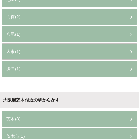
門真(2)
八尾(1)
大東(1)
摂津(1)
大阪府茨木付近の駅から探す
茨木(3)
茨木市(1)