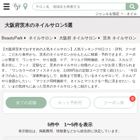
ジャンルを指定
：ネイル
大阪府茨木のネイルサロン5選
BeautyPark
ネイルサロン
大阪府 ネイルサロン
茨木 ネイルサロン
【大阪府茨木でおすすめの人気ネイルサロン】人気ランキングや口コミ・評判、クーポ
ン、こだわり条件から、茨木のネイルサロンがかんたんに検索・予約できます。クーポ
ンが豊富で、ワンカラー、やり放題、ケア、マツエク同時施術、オフのみ、スカルプ、
長さ出し、フット、定額など、茨木のネイルサロン自慢のメニューがお安く受けられま
す。「ワンカラーのオフィスネイルを、2,000円台の定額コースで安く続けたい」「今日
オフのみしたい」「深夜料金なしで、始発まで営業しているネイルサロンで、スカルプ
やり放題がしたい」「マツエク同時施術で、ネイルとマツエクを一気に済ませたい」な
ど、いまの気持ちにあった茨木のネイルサロンをご紹介します。
0
全ての店舗
ネット予約可
クーポン有
5件中 1〜5件を表示
表示順位は、掲載費用、情報量などから総合的に決定しています。