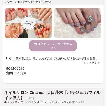
リリー ジェイアールイバラキホンテン
楽天ビューティで予約する
[PR]
Liliy JR茨木本店は、幅広いお客さまに利用いただける心身が休まる場所です。当店では、豊富なデザイン提案を行い、お客様一人一人の個性を引き出すことを目指しています。静かで穏やかな時間を過ごすことができる環境で、年齢を問わず様々な方に喜んでいただけるサービスを提供しています。プライベートサロンならではの個室完備で、周りを気にせず自由に過ごせる空間を提供。特に、デザインの幅広さには自信を持っており、トレンドを押さえつつ個性を大切にしたスタイルを実現いたします。日常の喧騒を忘れ、リフレッシュしながら理想のネイルを叶える場として、皆様のご来店を心よりお待ちしております。
もっと見る
09:30-20:00
定休日：
不定休
ネイルサロン Zina nail 大阪茨木【パラジェル/フィル
イン導入】
ネイルサロン ジーナネイル オオサカイバラキ パラジェル フィルイン