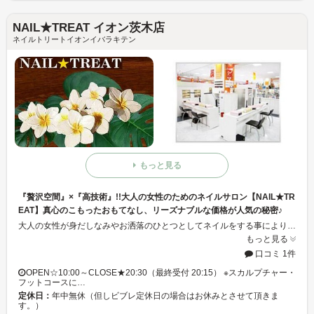
NAIL★TREAT イオン茨木店
ネイルトリートイオンイバラキテン
もっと見る
『贅沢空間』×『高技術』!!大人の女性のためのネイルサロン【NAIL★TR
EAT】真心のこもったおもてなし、リーズナブルな価格が人気の秘密♪
大人の女性が身だしなみやお洒落のひとつとしてネイルをする事により、幸せな気持ちになっていただけることをモットーに、”感謝の気持ち”と”笑顔”を忘れずにより多くのお客様の原動力の源になるよう努めています！NPO法人日本ネイリスト協会本部認定講師のオーナーをはじめ、JNA１級取得の店長・スタッフを中心にお客様のライフスタイルに合わせたお洒落を提供しています☆より身近に感じていただけるネイルサロンとして、スタッフ一同心よりお待ちしております♪お気軽にお立ち寄りください♪
もっと見る
口コミ 1件
OPEN☆10:00～CLOSE★20:30（最終受付 20:15） ※スカルプチャー・
フットコースに…
定休日：
年中無休（但しビブレ定休日の場合はお休みとさせて頂きま
す。）