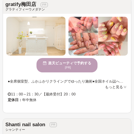
gratify梅田店
グラティフィーウメダテン
楽天ビューティで予約する
[PR]
●全席個室型、ふかふかリクライングでゆったり施術●全国ネイル誌へ毎号デザイン提供の実績!●自爪を傷めないノンサンディングジェル取扱い店●ミラーネイルやマグネット、フラッシュジェルまで業界屈指の追加料金０円●施術後は酸化還元泡パックでくすみやしわへアプローチ！理想のつや肌仕上げで◎●ルビッシュライト導入店で施術のダメージレスも◎通うほど美しく変わる手肌を実感
もっと見る
11：00～21：30／【最終受付】20：00
定休日：
年中無休
Shanti nail salon
シャンティー