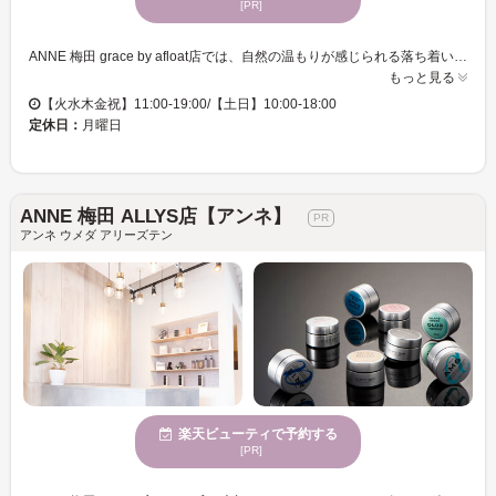
[PR]
ANNE 梅田 grace by afloat店では、自然の温もりが感じられる落ち着いた空間で、豊富なデザインとトレンドに沿ったネイルを長く楽しめることが魅力です。特に、健康的で長持ちするネイルを求める方にぴったりのサロンです。ケアとデザインに特化しており、爪にやさしい『パラジェル』を使用することで自爪を削らずにおしゃれを楽しめます。自爪への配慮からくる安心感が、多くの落ち着いた魅力あふれる女性に支持されています。ANNE 梅田 grace by afloat店で、あなたの指先を大人の美しさとして引き立てる特別な時間をお楽しみください。クレジットカードにも対応しており、気軽に立ち寄れる環境が整っています。
もっと見る
【火水木金祝】11:00-19:00/【土日】10:00-18:00
定休日：
月曜日
ANNE 梅田 ALLYS店【アンネ】
アンネ ウメダ アリーズテン
楽天ビューティで予約する
[PR]