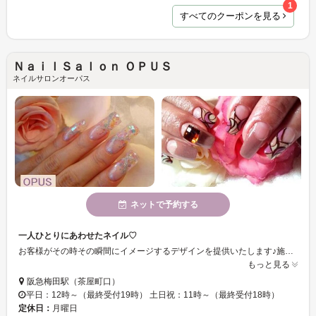
1
すべてのクーポンを見る
ＮａｉｌＳａｌｏｎ ＯＰＵＳ
ネイルサロンオーパス
ネットで予約する
一人ひとりにあわせたネイル♡
お客様がその時その瞬間にイメージするデザインを提供いたします♪施術が終わった後、幸せな気分になって頂ければ幸いです♡皆様にとって、【OPUS】がライフワークに一部や安らぎの空間になれればと思っております☆ミ
もっと見る
阪急梅田駅（茶屋町口）
平日：12時～（最終受付19時） 土日祝：11時～（最終受付18時）
定休日：
月曜日