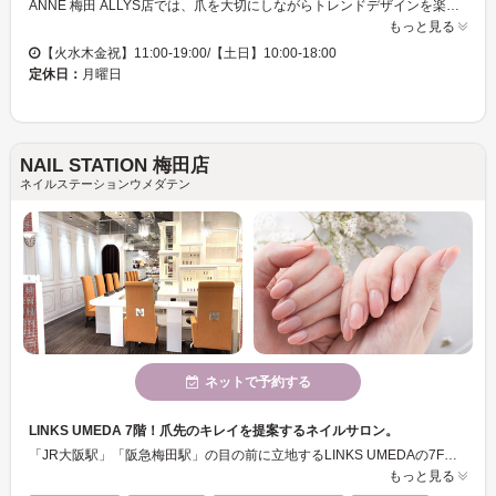
ANNE 梅田 ALLYS店では、爪を大切にしながらトレンドデザインを楽しみたい方にぴったりのネイルサロンです。ケアとデザインに特化した私たちのサロンでは、爪に優しい『パラジェル』を使用し、自爪を削ることなく健康的にネイルを楽しむことができます。そのため、多くの方が安心してお越しいただけます。落ち着いた魅力あふれる女性に愛されており、心が穏やかになる穏やかな雰囲気の中で、マンツーマンの丁寧な施術を受けられます。プライベート感たっぷりの個室や便利なクレジットカード対応もあり、居心地の良さを追求しています。ネイル体験を通じて、なりたい自分に近づくことで、新しい自分を見つけてください。
もっと見る
【火水木金祝】11:00-19:00/【土日】10:00-18:00
定休日：
月曜日
NAIL STATION 梅田店
ネイルステーションウメダテン
ネットで予約する
LINKS UMEDA 7階！爪先のキレイを提案するネイルサロン。
「JR大阪駅」「阪急梅田駅」の目の前に立地するLINKS UMEDAの7Fです。ハンド席のほかにフット席も2席をご用意、ゆっくりとお過ごしいただけます。爪の健康を第一に考え、素の爪を美しく見せるネイルケアと、爪の表面を削らないパラジェル・シェラックを導入しています。お手元・お足元のキレイをキープするための会員システムもご用意しております。
もっと見る