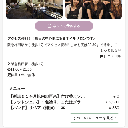
ネットで予約する
アクセス便利！！梅田の中心地にあるネイルサロンです♪
阪急梅田駅から徒歩1分でアクセス便利!! しかも夜は22:30まで営業しておりますので、仕事帰りに立ち寄ることも可能です☆ 当店ではJNA（ジェルネイル技能検定）1級の高い技術を持ったスタッフがカウンセリングいたします♪ 基本メニューのほかにもオプションメニューもございます！！希望のメニューがなくても、ご相談下さいね☆
もっと見る
口コミ 1件
阪急梅田駅 徒歩1分
11:00～21:30
定休日：
年中無休
メニュー
【新規＆１ヶ月以内の再来】付け替えソークオフジェ…
¥ 0
【フットジェル】１色塗り、またはグラデーション１…
¥ 5,500
【ハンド】リペア（補強）１本
¥ 330
すべてのメニューを見る