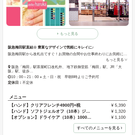
もっと見る
阪急梅田駅直結☆ 豊富なデザインで気軽にキレイに♪
阪急梅田駅から改札出てすぐ！お買物の合間やお仕事終わりにお気軽にお立ち寄りください♪ レンタルドレスサロン『DRESSIA』やヘアメイクサロンも併設のトータルサロンなので突然の女子会や合コンにも◎！ 豊富なデザインからお客様一人一人に合わせたネイルをご提供します♪ 広々とした空間でリラックスして頂けるよう、スタッフ一同お待ちしております☆
もっと見る
阪急「梅田」駅茶屋町口改札外、 地下鉄御堂筋「梅田」駅、JR「大
阪」駅、徒歩…
10：00～21：00 ※ 土・日・祝 早朝8時よりご予約可
定休日：
不定休
メニュー
【ハンド】クリアフレンチ4900円+税
¥ 5,390
【ハンド】ソフトジェルオフ（10本）ジェル付け替え…
¥ 1,320
【オプション】ドライケア（10本）1000円+税※単品予…
¥ 1,100
すべてのメニューを見る