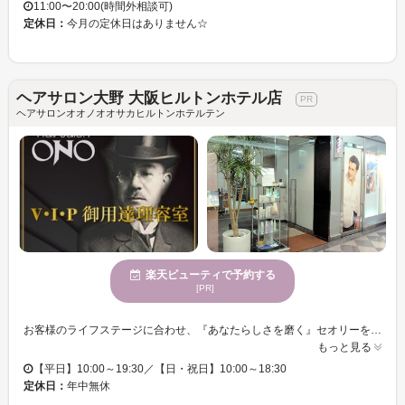
11:00〜20:00(時間外相談可)
定休日：
今月の定休日はありません☆
ヘアサロン大野 大阪ヒルトンホテル店
ヘアサロンオオノオオサカヒルトンホテルテン
楽天ビューティで予約する
[PR]
お客様のライフステージに合わせ、『あなたらしさを磨く』セオリーを導き出し、新たなジェントルマンズ・ストーリーとサロンならではのケアだけでなく自宅で出来るホームケアのアドバイスにも重点を置き様々なスタイルをご提案♪ 『ネイルケアコース』☆爪のカット、形を綺麗に整えて切り口も滑らかに♪また気になる甘皮やささくれを取り除き、表面をご希望の艶で磨き上げます★今では男性にも人気のネイルケアコース♪健康的で清潔感あふれる、お手元への気遣いは印象力を高めます☆ またエステもオススメ★ 『フェイシャルマッサージ★保湿パック付き♪』肌質に合わせたアロマオイルを使い、癒しのヒーリングハンドでお顔をマッサージ☆お顔のたるみや黒ずみを改善♪ ヘアカラーや紫外線で傷み、乾燥した毛髪をπウォーターでしっとりサラサラにする『πウォーターヘッドスパ』も大好評です♪
もっと見る
【平日】10:00～19:30／【日・祝日】10:00～18:30
定休日：
年中無休