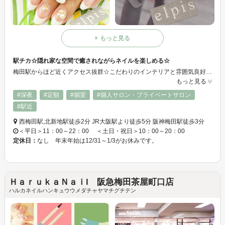
もっと見る
駅チカ☆隠れ家な空間で癒されながらネイルを楽しめる☆
梅田駅からほど近くアクセス抜群☆こだわりのインテリアと雰囲気良好な空間であなたのネイルを楽しく演出◎平日22時までの営業だから仕事帰りでも楽々通えて便利！！スタッフ一同ココロよりお待ちしております。
もっと見る
#深夜
#定額
#個室
#個人サロン・プライベートサロン
#駅近
西梅田駅,北新地駅徒歩2分 JR大阪駅より徒歩5分 阪神梅田駅徒歩3分
＜平日＞11：00～22：00 ＜土日・祝日＞10：00～20：00
定休日：
なし 年末年始は12/31～1/3がお休みです。
ＨａｒｕｋａＮａｉl 阪急梅田茶屋町口店
ハルカネイルハンキュウウメダチャヤマチグチテン