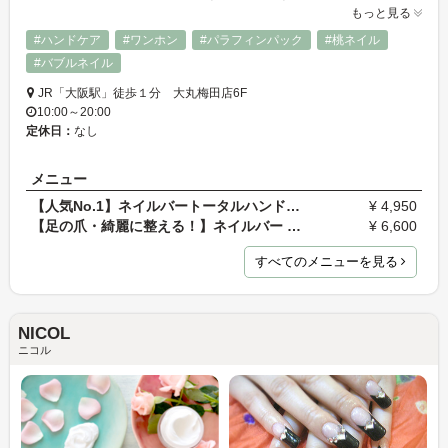
もっと見る
#ハンドケア
#ワンホン
#パラフィンパック
#桃ネイル
#バブルネイル
JR「大阪駅」徒歩１分 大丸梅田店6F
10:00～20:00
定休日：
なし
メニュー
【人気No.1】ネイルバートータルハンドケア
¥ 4,950
【足の爪・綺麗に整える！】ネイルバー トータルフッ…
¥ 6,600
すべてのメニューを見る
NICOL
ニコル