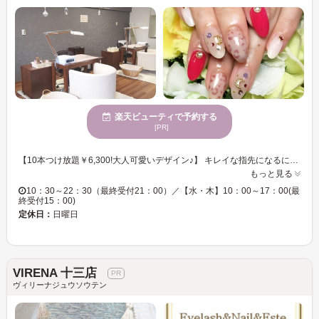
楽天ビューティで予約する
[PR]
【10本つけ放題￥6,300!大人可愛いデザイン♪】 キレイな指先になるにはオフとケアが重要!1本ずつ丁寧に行なうのでモチも仕上りにも感動!自分だけのネイルが楽しめる★ トレンド￥5,500!毎月のサンプルは大人可愛い、華やかな最旬ARTが豊富♪オプションパーツ￥100～★ 【フットつけ放題￥5,900◎貴女だけのネイルを楽しんで★】 ファッションや流行りに合わせてとびきり可愛く♪繊細な手書きやパーツアート等幅広いデザインでしたいネイルを叶えます★トレンドに敏感なオーナーだから最旬のカラー、パーツも豊富!ついつい見とれてしまう指先へ！ 【お気軽に起こし下さい♪】 皆様がHappyに、毎日が楽しく生活できるようにお手伝いさせていただきます。常に新しいデザイン・アート、たゆまない技術力アップ、お客様目線にたった接客を目指しています。
もっと見る
10：30～22：30（最終受付21：00）／【水・木】10：00～17：00(最
終受付15：00)
定休日：
日曜日
VIRENA 十三店
ヴィリーナジュウソウテン