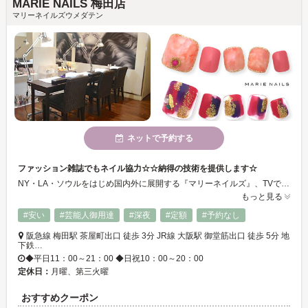
MARIE NAILS 梅田店
マリーネイルズウメダテン
ネットで予約する
ファッション雑誌でもネイル協力☆☆納得の技術を提供します☆
NY・LA・ソウルをはじめ国内外に展開する『マリーネイルズ』、TVで紹介された実力派ネイルサロンがハリウッド最新デザインから国内人気の定番デザインまでお得価格でご提供！持ちが良く、丁寧な接客＆サービスで人気爆発中！！料金も分かりやすくご説明します！友達同士でもOKなので一度御来店下さい★ 美容室CAREと併設しているので、Hairのメニューと同時進行もできます♪
もっと見る
#安い
#芸能人御用達
#深夜
#定額
#予約なし
阪急線 梅田駅 茶屋町出口 徒歩 3分 JR線 大阪駅 御堂筋出口 徒歩 5分 地
下鉄…
◆平日11：00～21：00 ◆日祝10：00～20：00
定休日：
月曜、第三火曜
おすすめクーポン