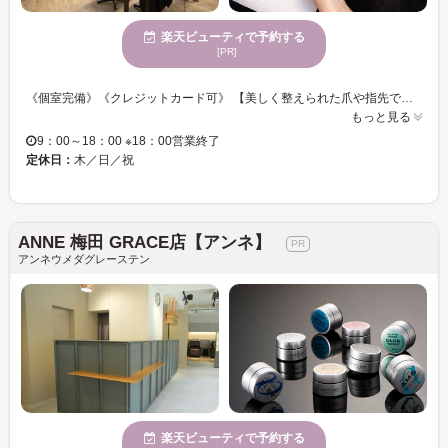
楽天ビューティで予約する
[PR]
《個室完備》《クレジットカード可》 【美しく整えられた爪や指先で、貴方の印象を大きく変えます◎仕事もプライベートも生き生きと♪♪】 爪切り／爪の縦筋ケア／甘皮ケア／ささくれケア／艶出し／マッサージ等、ハンドもフットも◎ 爪のトラブルでお困りの方大歓迎 魚の目巻き爪対応可能です 自爪を優しく労わる施術だから安心♪健康的なツヤツヤの美爪に♪ 経験を積んだスタッフがあなたの“ネイルライフ”を応援いたします！！
もっと見る
9：00～18：00 ※18：00営業終了
定休日：
木／日／祝
ANNE 梅田 GRACE店【アンネ】
アンネウメダグレーステン
楽天ビューティで予約する