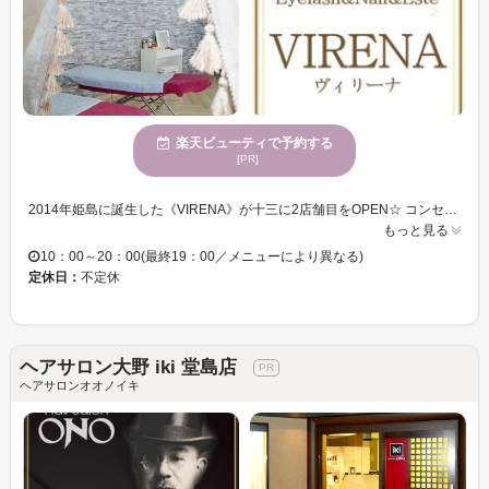
楽天ビューティで予約する
[PR]
2014年姫島に誕生した《VIRENA》が十三に2店舗目をOPEN☆ コンセプトはゴージャス。 梅田や神戸迄出かけなくても、"近隣でクオリティの高いキレイを…"をテーマにしたアイ、エステ、ネイルサロンです。 歴10年以上の経験の培われた技術、センス、そして素材の選別は大手サロンも顔負けの結果に☆ 美容所登録済みサロンです！ 《オススメメニュー》 ◆【A】定額シンプルコース カラー1色＋ラメライン＋ストーン10粒まで ◆【B】選べるアート2本コース シンプルコース＋選べるアート2本 ◆【C】お好きなアート4本コース シンプルコース＋お好きなアート4本
もっと見る
10：00～20：00(最終19：00／メニューにより異なる)
定休日：
不定休
ヘアサロン大野 iki 堂島店
ヘアサロンオオノイキ