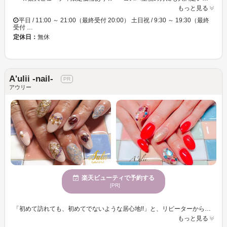
もっと見る
平日 / 11:00 ～ 21:00（最終受付 20:00） 土日祝 / 9:30 ～ 19:30（最終
受付 …
定休日：
無休
A'ulii -nail-
アウリー
楽天ビューティで予約する
[PR]
「初めて訪れても、初めてでないような居心地!!」と、リピーターからの紹介の多いプライベートサロン『A'ulii (アウリー)』 店内は、どこか懐かしい落ち着く空間で、まるで自分の部屋で寛いでいるかのようなプライベート感が魅力的☆ 在籍するスタッフは、誰もが知る大手サロン出身で、美容一筋１０年以上というキャリアの持ち主☆【ＪＮＡ１級、ＪＷＡ１級】取得しており、技術に自身を持ったスタッフがあなたが求める以上のネイルを必ず実現致します！ 豊富なカラーとパーツをご用意しておりますので、どんなお望みにもお答え致します！「ネイルが初めてでどんなデザインにしたらいいかわからない」をお困りのお客様にはスタッフがあなたのライフスタイルに合わせたお好みのデザインを導き出します☆
もっと見る