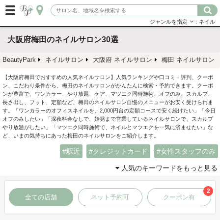
ジャンルを指定
：ネイル
大阪府梅田のネイルサロン30選
BeautyPark
ネイルサロン
大阪府 ネイルサロン
梅田 ネイルサロン
【大阪府梅田でおすすめの人気ネイルサロン】人気ランキングや口コミ・評判、クーポ
ン、こだわり条件から、梅田のネイルサロンがかんたんに検索・予約できます。クーポ
ンが豊富で、ワンカラー、やり放題、ケア、マツエク同時施術、オフのみ、スカルプ、
長さ出し、フット、定額など、梅田のネイルサロン自慢のメニューがお安く受けられま
す。「ワンカラーのオフィスネイルを、2,000円台の定額コースで安く続けたい」「今日
オフのみしたい」「深夜料金なしで、始発まで営業しているネイルサロンで、スカルプ
やり放題がしたい」「マツエク同時施術で、ネイルとマツエクを一気に済ませたい」な
ど、いまの気持ちにあった梅田のネイルサロンをご紹介します。
駅近
クレジットカード
女性スタッフのみ
人気のキーワードをもっと見る
2
全ての店舗
ネット予約可
クーポン有