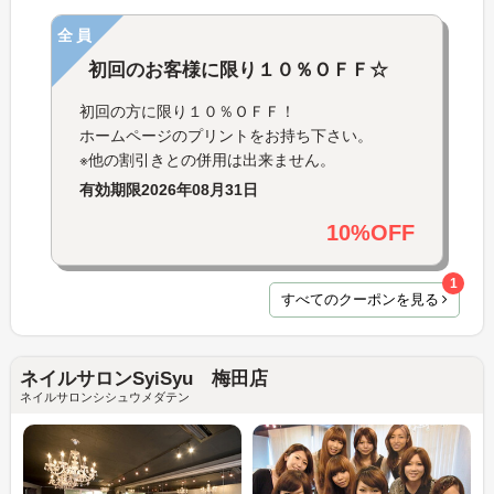
全員
初回のお客様に限り１０％ＯＦＦ☆
初回の方に限り１０％ＯＦＦ！
ホームページのプリントをお持ち下さい。
※他の割引きとの併用は出来ません。
有効期限
2026年08月31日
10%OFF
1
すべてのクーポンを見る
ネイルサロンSyiSyu 梅田店
ネイルサロンシシュウメダテン