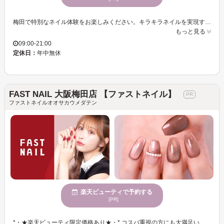
梅田で特別なネイル体験をお楽しみください。キラキラネイルを実現するための豊富なメニューが揃う当サロンでは、新規オープン記念の特別価格でご利用いただけます。どなたでも予約しやすく、忙しい日々の中でも気軽に立ち寄れます。カラー2色まで無料のサービスや、持ち込みデザイン、ニュアンス・ワンホン・韓国風のデザインが充実。大人気のマグネットネイルから、お仕事にぴったりのシンプルネイル、特別な日のためのブライダルネイルまで選び放題。初回および自店オフがずっと無料で、プチプライスだから何度も通えます。長さ出しも￥400～、アクセントのパーツは乗せ放題、この好機を見逃さないでください。皆さまのご来店を心よりお待ちしております。
もっと見る
09:00-21:00
定休日：
年中無休
FAST NAIL 大阪梅田店 【ファストネイル】
ファストネイルオオサカウメダテン
楽天ビューティで予約する
[PR]
*・★楽天ビューティ限定価格あり★・* コスパ重視の方にも大満足いただいています！ ☑ 忙しい方にも嬉しい【時短ネイル】 ☑ 落ち着いた空間で【リラックス施術】 ☑ シンプル〜トレンド・ニュアンスまで【幅広いデザイン対応】 皆様のお悩み・理想に近づけるよう、 精一杯お施術させて頂きます。 リーズナブルな価格と丁寧な施術で リラックスできるひとときをお過ごしください。