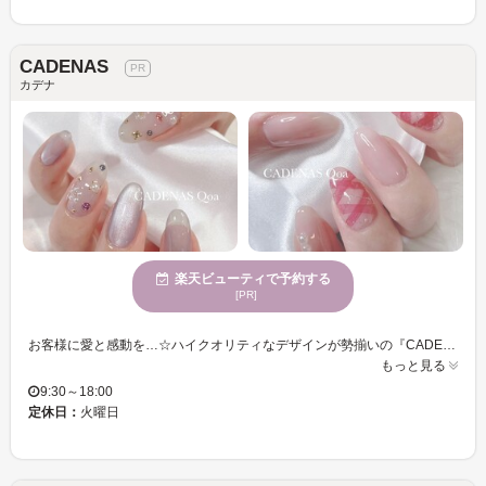
CADENAS
カデナ
楽天ビューティで予約する
[PR]
お客様に愛と感動を…☆ハイクオリティなデザインが勢揃いの『CADENAS』☆ ベースフォルムからArt・トップコーティングまでこだわり抜いた技術を提供してくれます！ CADENASのQoaラインとは何か。 Qoa（コア）とは、queen、optimistic、aglowを代表する言葉から、「意識⾼く素敵に輝く」といった意味が込められ誕生しました。 CADENASのこれまでのこだわり抜いた技術力に加え、 シンプルだからこそ奥深いワンカラー、グラデーションや、マグネットネイル。 Qoaは、ぷるっと奥行きがあり水の中で輝くような、仕上げトップコーティングをさせていただきます。 ひと月という期間をゲスト様と共にウキウキ過ごしていただけるよう心を込めてお仕上げいたします。 全てのスタッフがネイリスト技能検定1級～サロンワーク10年以上経験の豊富な技術者ですので 安心してお手元をお任せ下さいませ！ ネイルを通じて心から笑顔でハッピーに♪
もっと見る
9:30～18:00
定休日：
火曜日