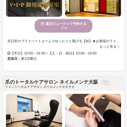
楽天ビューティで予約する
[PR]
非日常のプライベートルームでゆったりと寛げる【iki】★お客様のライフステージに合わせ、あなたらしさを磨くセオリーを導き出し、新たなジェントルマンズ・ストーリーとサロンならではのケアだけでなく自宅で出来るホームケアのアドバイスにも重点を置き様々なスタイルをご提案♪ 『ネイルケアフル＆ハンドトリートメント』★意外と目に入る指先を、プロのお手入れで健康的な艶爪へと導きます♪ケアの後は、心地よい刺激のマッサージでお疲れが溜まりがちなお手元を揉み解し、癒しの世界へ♪ 『女性限定！フェイスシェービングコース』☆丁寧なカウンセリングと個室対応で安心のシェービングコースです♪ その他、完全個室でのヘアカット＆ヘッドスパのヘアメンテナンス『カット＆ヘッドスパコース』や、フルシェービング＆超音波を用いてのリフトUPのフェイスメンテナンス『シェービング＆リフトUPコース』も人気です♪
もっと見る
【平日】10:00～19:30／【土・日・祝日】10:00～18:00
定休日：
第1日曜日
爪のトータルケアサロン ネイルメンテ大阪
ツメノトータルケアサロン ネイルメンテオオサカ