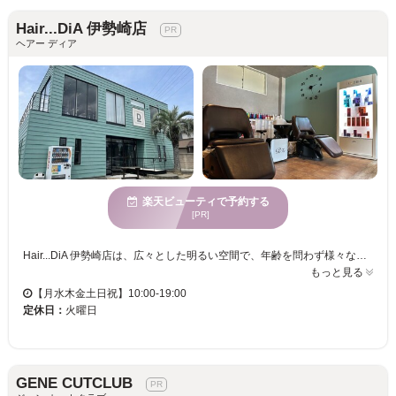
Hair...DiA 伊勢崎店
ヘアー ディア
楽天ビューティで予約する
[PR]
Hair...DiA 伊勢崎店は、広々とした明るい空間で、年齢を問わず様々な方に利用されています。店内では、トレンドと個性を融合したカラーの提案が得意で、あなたの理想のヘアスタイルを実現するのに最適です。お子様連れでも安心して利用できる環境が整っており、駐車場が完備されているので車での来店も便利です。クレジットカードでの支払いが可能なので、気軽にご来店いただけます。自分らしさ溢れる髪に変われる場所です。ぜひ一度訪れてみませんか？
もっと見る
【月水木金土日祝】10:00-19:00
定休日：
火曜日
GENE CUTCLUB