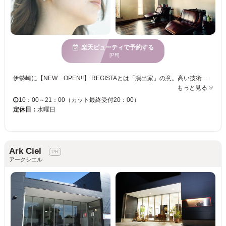
楽天ビューティで予約する
[PR]
伊勢崎に【NEW OPEN!!】 REGISTAとは「演出家」の意。高い技術・サービスはもちろんのこと、お客様お1人お1人との時間を大切にさしてくれます。 発色・モチの良いカラーを始め、毎日の手入れのしやすさを考えたパーマは、お客様に「似合う」を提供したいというREGISTAの想いから。ゆったり過ごせる店内で、素敵なスタイルを手に入れませんか？ 「自分にどんな髪型が合うんだろう・・・？」「自分のなりたいスタイルが見当たらない」と言う方もREGISTAにお任せあれ！経験豊富なスタッフが、どんなご要望にも答えてくれるので、気軽に相談できます♪ クイックスパは頭皮のクレンジングをメインにベーシックスパは頭皮のクレンジングとくすみを除去して若々しく♪リッチスパはベーシックリラクゼーションマッサージをプラスしていきます。 癒しの空間でぜひお試し下さい…。
もっと見る
10：00～21：00（カット最終受付20：00）
定休日：
水曜日
Ark Ciel
アークシエル