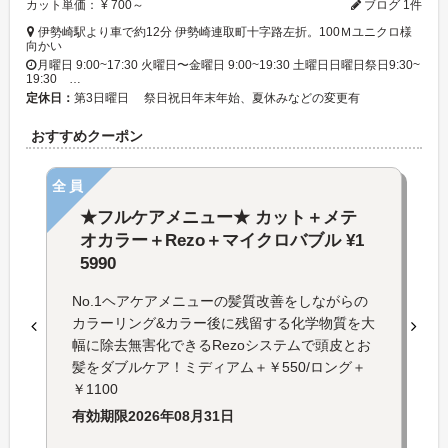
カット単価： ¥ 700～
ブログ 1件
伊勢崎駅より車で約12分 伊勢崎連取町十字路左折。100Ｍユニクロ様
向かい
月曜日 9:00~17:30 火曜日〜金曜日 9:00~19:30 土曜日日曜日祭日9:30~
19:30 …
定休日：
第3日曜日 祭日祝日年末年始、夏休みなどの変更有
おすすめクーポン
全員
★フルケアメニュー★ カット＋メテ
オカラー＋Rezo＋マイクロバブル ¥1
5990
No.1ヘアケアメニューの髪質改善をしながらの
カラーリング&カラー後に残留する化学物質を大
幅に除去無害化できるRezoシステムで頭皮とお
髪をダブルケア！ミディアム＋￥550/ロング＋
￥1100
有効期限
2026年08月31日