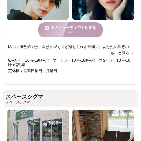
楽天ビューティで予約する
[PR]
Mecca伊勢崎では、自然の温もりが感じられる空間で、あなたの理想のスタイルを形にします。当サロンは、カット技術に優れたスタイリストが在籍し、一人ひとりの個性を引き立てるヘアデザインをご提供いたします。年齢を問わず多くのお客様に対応しており、幅広いヘアスタイルのご提案が可能です。お手頃価格でありながら、質の高いサービスを受けられ、新しい自分に変身できる絶好の機会をご用意しています。リフレッシュしたい方、変わりたい方、どんな方も安心してご来店いただけます。Mecca伊勢崎で、自分らしいスタイルを見つけてみませんか？穏やかな雰囲気の中で、リラックスしたひとときをお過ごしください。
もっと見る
●カット10時-19時●パーマ、カラー10時-18時●パーマ&カラー10時-18
時●縮毛矯…
定休日：
毎週日曜日、月曜日
スペースシグマ
スペースシグマ