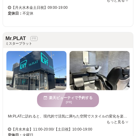
もっと見る
【月火水木金土日祝】09:00-19:00
定休日：
不定休
Mr.PLAT
ミスタープラット
楽天ビューティで予約する
[PR]
Mr.PLATに訪れると、現代的で活気に満ちた空間でスタイルの変化を楽しむことができます。メンズスタイルに特化し、トレンドに敏感な男性に向けた豊富なパーマメニューをご提供しております。スタイリストは、技術力とセンスを活かしたアドバイスで、個性的で洗練されたヘアスタイルを実現します。プライベート感を重視した個室も完備されているため、リラックスして施術を受けることができます。また、駐車場の利用も可能なので、車で気軽にお越しいただけます。Mr.PLATで、新しい自分を見つけ、スタイルアップを目指してみませんか。
もっと見る
【月水木金】11:00-20:00/【土日祝】10:00-19:00
定休日：
火曜日