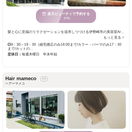
楽天ビューティで予約する
[PR]
髪と心に至福のリラクゼーションを追求しつづける伊勢崎市の美容室Ark Ciel。 シリコンフリーのシャンプー剤や天然成分の薬剤を取り扱っており、シャンプーシートは、リラックスできる快適フルフラットシート。東京とニューヨークにサロンを構える「ＭＩＮＧＬＥ」と業務提携し、より良い技術をリーズナブルな価格で提供してくれます。
もっと見る
9：30～19：30（縮毛矯正のみ16:00まで/カラー・パーマのみ17：30
まで/カットの…
定休日：
毎週木曜日 年末年始
Hair mameco
ヘアーマメコ