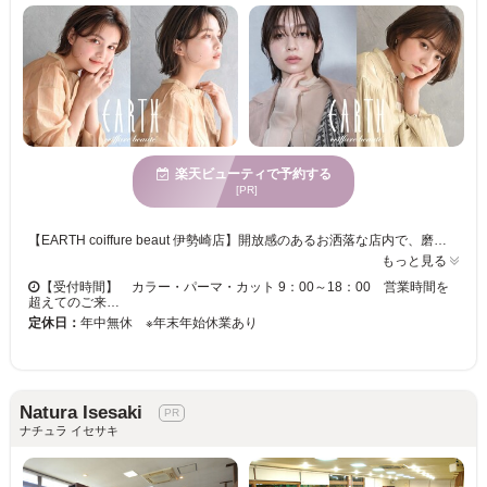
楽天ビューティで予約する
[PR]
【EARTH coiffure beaut 伊勢崎店】開放感のあるお洒落な店内で、磨き抜かれた技術が味わえます♪ お客様一人ひとりへの丁寧なカウンセリングが魅力的★ベテランの実力派スタイリスト多数在籍！トレンドをプラスして、セルフスタイリングが楽になる再現性の高いスタイルに♪ 【EARTH coiffure beaut 伊勢崎店】で、キレイへの近道を見つけませんか？
もっと見る
【受付時間】 カラー・パーマ・カット 9：00～18：00 営業時間を
超えてのご来…
定休日：
年中無休 ※年末年始休業あり
Natura Isesaki
ナチュラ イセサキ