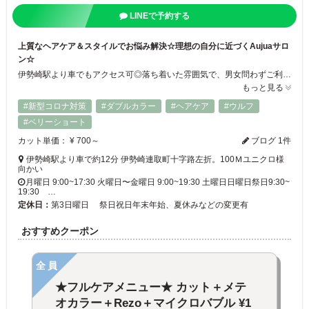
LINEで予約する
上質なヘアケア＆スタイルでお悩み解決☆理想の自分に近づくAujuaサロ
ン☆
伊勢崎駅より車でもアクセス可◎落ち着いた雰囲気で、男女問わずご利用いただけます。最高級トリートメントAujua(オージュア)の正規取扱店。魔法のバブル(マーブ)、カラー剤等から頭皮を守る薬剤無害化システム(レゾ)導入♪髪質改善メテオカラーと合わせて、透明感溢れるトレンドスタイルも可能☆髪のパサつきやカラーによるダメージが気になる方におすすめです☆お子様連れもＯＫです！
もっと見る
#新型コロナ対策
#ダブルカラー
#ヘアケア
#ウルフ
#ベリーショート
カット単価： ¥ 700～
ブログ 1件
伊勢崎駅より車で約12分 伊勢崎連取町十字路左折。100Ｍユニクロ様
向かい
月曜日 9:00~17:30 火曜日〜金曜日 9:00~19:30 土曜日日曜日祭日9:30~
19:30 …
定休日：
第3日曜日 祭日祝日年末年始、夏休みなどの変更有
おすすめクーポン
全員
★フルケアメニュー★ カット＋メテ
オカラー＋Rezo＋マイクロバブル ¥1