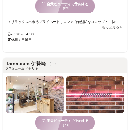
楽天ビューティで予約する
[PR]
＜リラックス出来るプライベートサロン＞ “自然体”をコンセプトに持つ【hair mameco​​（ヘアーマメコ）】は、ゲストとスタッフがより自然体でいられるよう、落ち着きのある空間を心がけ、丁寧なカウンセリングと、髪と頭皮と体に良い材料だけをこだわって使用し、“理想のデザイン”をカタチにするヘアサロンです。 hair mamecoは、予約制の小さなサロンなので、大型店が苦手な方や周りを気にせずサロンタイムを過ごしたいと言った方におススメです☆ また、余裕を持って予約を取っている為、時間を気にせずゆっくりと髪の悩みや理想のデザインが出来ます。 また、群馬でも数少ないイタリアオーガニックの商材（O-WAY）を取り扱っている為、地肌が弱い方でも安心してお任せください。 人にも地球にもやさしい eco & organic salon hair mamecoにぜひいらしてください。 ☆９月より月、水、金曜日ナイトmameco始めます。夜９時まで営業延長いたします。 土曜日が人気で予約が取りづらい為、延長営業を決めました。 お気軽にご予約ください！
もっと見る
9：30～19：00
定休日：
日曜日
flammeum 伊勢崎
フラミューム イセサキ
楽天ビューティで予約する
[PR]