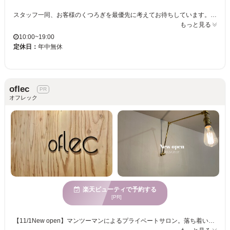
スタッフ一同、お客様のくつろぎを最優先に考えてお待ちしています。安心のプチプライス♪♪高い技術が自慢☆あなたにぴったりのオシャレなカラーデザインをご提案します！！お客様の年代に合わせた、幅広いスタイル提案をお楽しみください。年齢を重ねても美しさを追求する、幅広い年齢層に対応したサロン。
もっと見る
10:00~19:00
定休日：
年中無休
oflec
オフレック
楽天ビューティで予約する
[PR]
【11/1New open】マンツーマンによるプライベートサロン。落ち着い空間でゆったりと非日常的時間を送りたい方におすすめです。あらゆるヘアデザインを追求し、お客様と一緒に自分に合ったヘアスタイルをお時間をかけながら一緒に創っていけたらと思います。スタイルに合わせた、ケアアイテムも沢山取り揃えていますので、お気軽にお問い合わせ下さい♪また、気持ち良いシャンプーでリラックスしていただけるよう心がけています。お疲れのお客様にスパが大人気です♪