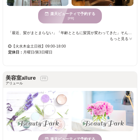
楽天ビューティで予約する
[PR]
「最近、髪がまとまらない」「年齢とともに髪質が変わってきた」そんなお悩みを抱える30〜50代のお客様から多くご支持いただいています。Calmhairでは、一人ひとりの髪質やライフスタイルに合わせた丁寧なカウンセリングを大切にし、その場だけではなく、毎日扱いやすい髪づくりをご提案しています。髪質改善メニューやダメージを抑えたカラー、再現性の高いカットで、ツヤ・まとまり・手触りの違いを実感していただけます。美容室が苦手な方でもリラックスして過ごせる落ち着いた空間づくりを心掛けており、「相談しやすい」「安心して任せられる」と嬉しいお声も多数いただいています。髪のお悩みがありましたらぜひお気軽にご相談ください。理想のスタイルと毎日の扱いやすさを両立できるよう、心を込めてお手伝いいたします。
もっと見る
【火水木金土日祝】09:00-18:00
定休日：
月曜日/第3日曜日
美容室allure
アリュール
楽天ビューティで予約する