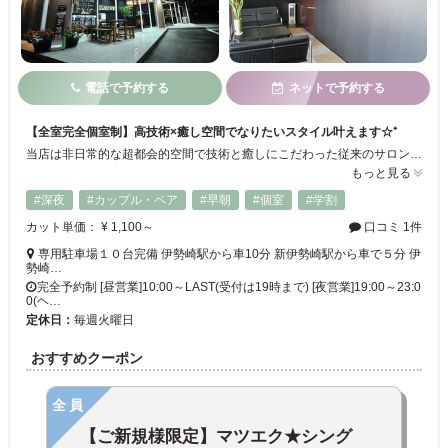
電話で予約する
ネットで予約する
【全室完全個室制】高技術×癒し空間でなりたいスタイル叶えます☆⁺
当店は非日常的な超都会的空間で技術と癒しにこだわった従来のサロンにない価値や空間を提供しております！全室個室のヘアサロンを中心にアイラッシュ、耳つぼジュエリー等も併設◎ビューティーからリラクゼーションまでお楽しみ頂けます★お仕事帰りの方でも安心してご来店頂けますように19時まで全メニューの受付をしていて、10台ほど駐車場を完備しているのでお車でのアクセスも便利です◎気兼ねなくゆったりお寛ぎ下さい♪
もっと見る
#深夜
#カップル・ペア
#早朝
#個室
#学割
カット単価： ¥ 1,100～
口コミ 1件
専用駐車場１０台完備 伊勢崎駅から車10分 新伊勢崎駅から車で５分 伊
勢崎…
完全予約制 [昼営業]10:00～LAST(受付は19時まで) [夜営業]19:00～23:0
0(ヘ…
定休日：
毎週火曜日
おすすめクーポン
全員
【ご新規様限定】マツエク★シング