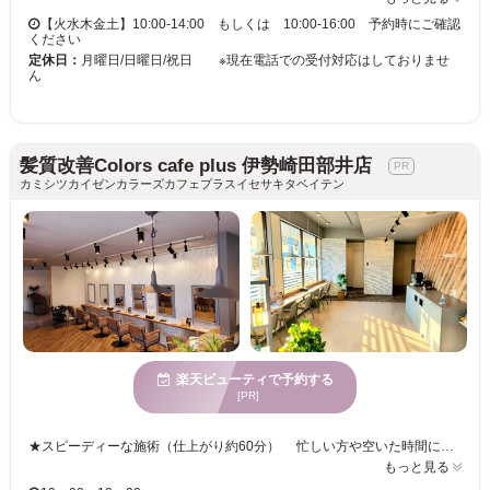
【火水木金土】10:00-14:00 もしくは 10:00-16:00 予約時にご確認
ください
定休日：
月曜日/日曜日/祝日 ※現在電話での受付対応はしておりませ
ん
髪質改善Colors cafe plus 伊勢崎田部井店
カミシツカイゼンカラーズカフェプラスイセサキタベイテン
楽天ビューティで予約する
[PR]
★スピーディーな施術（仕上がり約60分） 忙しい方や空いた時間にヘアカラーをしたい方にぴったり。 短時間でしっかり染められるので、気軽にメンテナンス可能です。 ★リーズナブルな価格設定 定期的なカラーケアをしやすく毎月通えるお手頃プライスで提供。 ★オーガニック成分配合カラー剤使用 頭皮や髪に優しい成分を含むカラー剤を使用し、 ダメージを軽減しながら理想の髪色を提供。繰り返し染めても安心です。 ★カラー＆トリートメントに特化 白髪染めやグレイカラーに加え、おしゃれなヘアカラーも提供。 プレックス配合カラーで、ダメージを90%カット。 傷みにくい髪へと導き、健康的な美髪を叶えます。髪質改善サポートも充実 ★セルフブロースペース完備 リファのドライヤーやアイロンを自由に使用できるスペースを用意。 自分好みにセットできるのが嬉しいポイントです。 ★豊富なヘアケア商品も試せる サロン専売品のホームケア商品が割引価格で購入可能。 施術後の髪を美しく保つためのアイテムが揃っています。
もっと見る