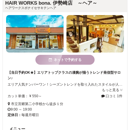
HAIR WORKS bona. 伊勢崎店 ～ヘア～
ヘアワークスボナイセサキテンヘア
ネットで予約する
【当日予約OK★】エリアトップクラスの凄腕が揃うトレンド発信型サロ
ン♪
エリア人気ナンバーワン！シーズントレンドを取り入れたスタイルが人気のAujuaソムリエ在籍認定サロン♪『お客様の為に‥』を合い言葉に、丁寧な施術を心がけています。理容ブース併設していて、メンズの方でも気軽に来店ができます♪自分に合うスタイルが分からない・悩んでいる方は、圧倒的な提案力の当店で似合わせスタイルを手に入れてみてください！
もっと見る
カット単価： ¥ 550～
口コミ 1件
市立宮郷第二小学校から徒歩１分
9:00 ～ 19:00
定休日：
毎週月曜日
メニュー