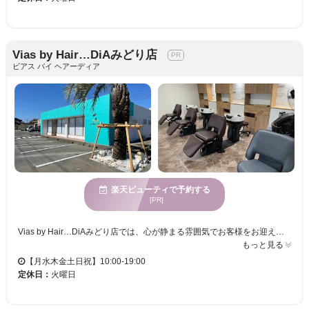
Vias by Hair…DiAみどり店
ビアス バイ ヘアーディア
楽天ビューティで予約する
[PR]
Vias by Hair…DiAみどり店では、心が静まる雰囲気でお客様をお迎えします。幅広い年齢層の皆様にご利用いただけるサロンです。トレンドと個性を融合したカラーの提案が得意で、最適なヘアスタイルを提供します。髪色に関するお悩みを持つ方にも、熟練した美容プロフェッショナルが丁寧に対応いたします。また、お子様連れの方も安心してご来店いただけるよう、お子様向け設備が整っており、駐車場も完備しております。Vias by Hair…DiAみどり店で、理想の自分を実現してください。心地よい空間で、リラックスしながら新しい自分を楽しんでください。
もっと見る
【月水木金土日祝】10:00-19:00
定休日：
火曜日