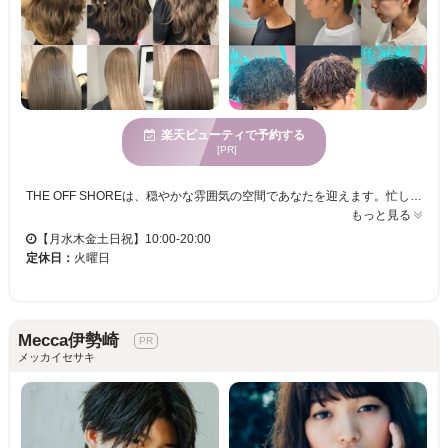
楽天ビューティで予約する
[PR]
THE OFF SHOREは、穏やかな雰囲気の空間であなたを迎えます。忙しい日常から離れ、心身が休まる場所として、特別な時間を過ごしていただけます。私たちは、マンツーマンの丁寧なカウンセリングと施術を通じて、あなたの理想のスタイルを実現します。年齢を問わず、さまざまな方に利用されており、お子様連れの方も歓迎です。駐車場やペット同伴も可能で、気軽に訪れていただけます。ストレスを解消し、新しい自分を見つけるチャンスを提供するTHE OFF SHOREで、心おどるひとときをお過ごしください。
もっと見る
【月水木金土日祝】10:00-20:00
定休日：
火曜日
Mecca伊勢崎
メッカイセサキ