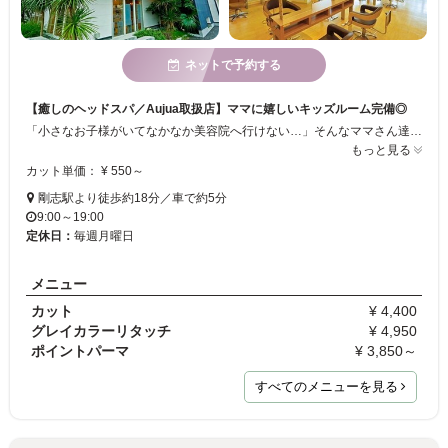
ネットで予約する
【癒しのヘッドスパ／Aujua取扱店】ママに嬉しいキッズルーム完備◎
「小さなお子様がいてなかなか美容院へ行けない…」そんなママさん達のお声に応え、当サロンではキッズルーム（託児施設）を完備！専門の保育士が見ていてくれるので安心して施術を受けられます♪明るく広々とした店内で、女性スタッフが多く在籍◇癒しのヘッドスパや最高級ヘアケアシリーズでリラックスタイムを過ごしませんか？
もっと見る
カット単価： ¥ 550～
剛志駅より徒歩約18分／車で約5分
9:00～19:00
定休日：
毎週月曜日
メニュー
カット
¥ 4,400
グレイカラーリタッチ
¥ 4,950
ポイントパーマ
¥ 3,850～
すべてのメニューを見る