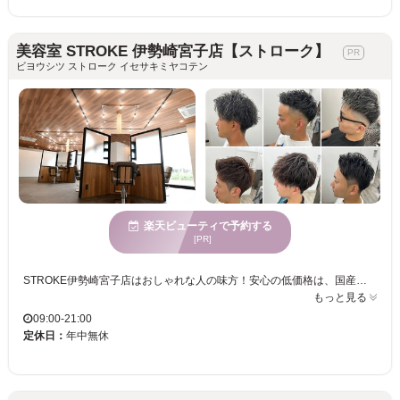
美容室 STROKE 伊勢崎宮子店【ストローク】
ビヨウシツ ストローク イセサキミヤコテン
楽天ビューティで予約する
[PR]
STROKE伊勢崎宮子店はおしゃれな人の味方！安心の低価格は、国産の高級薬剤の一括仕入れ＆無駄なコスト削減で実現します☆経験豊富なスタイリストが、お客様に最高の満足を提供します◎上手い＆安い＆早いを叶える実力派サロンで、新しいアナタを発見しませんか？
もっと見る
09:00-21:00
定休日：
年中無休