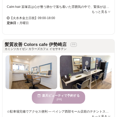
Calm hair 韮塚店は心が整う静かで落ち着いた雰囲気の中で、緊張がほぐれるような施術を提供しています。バタバタした空間が苦手な方にも、ゆったりと過ごせる半個室のセット面で、1人1人に合わせた丁寧なマンツーマンの施術をご体験いただけます。このサロンは特に40代前後の女性のお客様に支持され、大人の美しさを引き立てるヘアスタイルを実現します。また、髪質改善に特化したトリートメントや幹細胞培養液を使用したヘアケア、弱酸性でダメージを最小限に抑えた縮毛矯正を提供しており、髪の悩みを抱える方にも安心してご利用いただけます。Calm hair 韮塚店で、心地よく自分らしい美しさを追求してください。
もっと見る
【火水木金土日祝】09:00-18:00
定休日：
月曜日
髪質改善 Colors cafe 伊勢崎店
カミシツカイゼン カラーズカフェ イセサキテン
楽天ビューティで予約する
[PR]
☆駐車場完備でアクセス便利 — ベイシア西部モール店前のテナントスペースにあり、虎屋本店や福ベーグルの隣接エリア。初めての方でも迷わず来店しやすく、お買い物ついでにも立ち寄れます。 ☆毎月通えるプチプラ価格 — 物価高でも家計にやさしい料金で人気。白髪染め・メンテカラーを続けながら、コストを抑えてキレイをキープできます。 ☆スピーディー施術（約60分仕上げ） — 忙しい方やスキマ時間にカラーを済ませたい方に最適。短時間でもしっかり染まり、幅広い年齢層に人気です。 ☆オーガニック成分配合カラー剤 — 頭皮や髪に優しい成分でダメージを抑えながら染められ、繰り返しのカラーも安心です。 ☆カラー＆トリートメント特化 — 白髪染め・おしゃれ染め・髪質改善まで幅広く対応。オラプレックス配合カラーメニューならダメージを90％カットし、美しい髪へ導きます。 ☆セルフブロースペース完備 — リファのドライヤーやアイロンを自由に使え、自分好みのスタイリングが可能です。 ☆サロン専売品をお得に購入可能 — 美髪を保つホームケア商品を割引価格で提供し、自宅でもサロン品質のケアが続けられます。
もっと見る