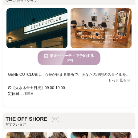
ジーン カットクラブ
楽天ビューティで予約する
[PR]
GENE CUTCLUBは、心身が休まる場所で、あなたの理想のスタイルを実現します。メンズやレディースのスタイルはもちろん、まだ出会っていない新たなものにも挑戦可能。お客様のこだわりを最大限に尊重しつつ、常に誠心誠意のサービスを心がけています。カットにおいて卓越したスキルを持つスタイリストが、あなたの髪を期待以上に仕上げます。多様な年齢に対応したサービスなので、お子様から大人まで安心してご利用いただけます。親しみやすい雰囲気の中で、細やかな接客により、訪れるたびに新しい自分に出会える楽しさがあります。駐車場完備と、お子様連れの方にも優しい環境を提供し、クレジットカードも利用可能ですので利便性も抜群です。ぜひGENE CUTCLUBで新しい自分を見つけてください。
もっと見る
【火水木金土日祝】09:00-19:00
定休日：
月曜日
THE OFF SHORE
ザオフショア