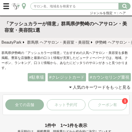
ジャンルを指定
：ヘア
「アッシュカラーが得意」群馬県伊勢崎のヘアサロン・美
容室・美容院1選
BeautyPark
群馬県 ヘアサロン・美容室・美容院
伊勢崎 ヘアサロン・
群馬県伊勢崎の「アッシュカラーが得意」でおすすめの人気ヘアサロン・美容室を多数
掲載。豊富な店舗数と最新の口コミ情報が充実したビューティーパークでは、地域、ク
ーポン、ランキング、口コミ情報から、あなたにピッタリのサロンがきっと見つかりま
す。
駐車場
クレジットカード
カウンセリング重視
人気のキーワードをもっと見る
1
全ての店舗
ネット予約可
クーポン有
1件中 1〜1件を表示
表示順位は、掲載費用、情報量などから総合的に決定しています。