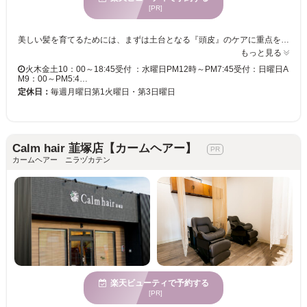
[PR]
美しい髪を育てるためには、まずは土台となる『頭皮』のケアに重点をおいているサロン！“癒し”を感じることができるマッサージや、ヘアだけでなくフェイシャル等々…キレイを叶えるメニューが盛りだくさん！！ 前橋市山王町にある美容室。こちらのサロンでは基本のヘアメニューはもちろんのこと、癒しの『ヘッドスパ』、お肌のための『フェイシャルエステ』等々ボリュームたっぷりのメニューがご用意されています♪ ◆◆ヘッドスパ◆◆ 11種類もの中から選べるアロマの香りで心もリラックスできる効果が！髪の健康は頭皮から…ふだんお肌のお手入れをするように、頭皮もいたわってあげたいですね♪ ◇フェイシャルエステ◇◇ おススメは『眠れる森の美女コース』♪ネーミングからしても魅力的なこちらはマッサージに“炭酸小顔パック”が付き、手先美人になれる“美白ハンドパック”まで付いたご褒美メニューになっています☆ この他まだまだ紹介しきれないメニューが盛りだくさん！気になった方は【美容室allure】に今スグ足をはこでみてくださいね♪
もっと見る
火木金土10：00～18:45受付 ：水曜日PM12時～PM7:45受付：日曜日A
M9：00～PM5:4…
定休日：
毎週月曜日第1火曜日・第3日曜日
Calm hair 韮塚店【カームヘアー】
カームヘアー ニラヅカテン
楽天ビューティで予約する
[PR]