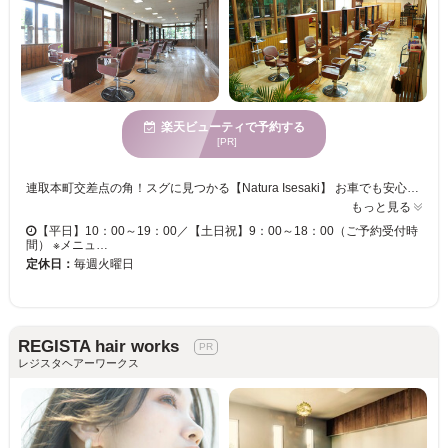
楽天ビューティで予約する
[PR]
連取本町交差点の角！スグに見つかる【Natura Isesaki】 お車でも安心、駐車場25台完備。来店時にホッと安心して頂ける内装にこだわり、店内はウッド調の落ち着いた空間に。＜お子様連れ☆男性歓迎＞だから、ファミリーでも通っていただけます◎ ＜カラースペシャリスト在籍！確かな技術で思い通りの仕上がりへ＞ 流行のカラーはもちろん、自分に合うカラーのご相談も是非！！お客様のイメージやライフスタイルに合わせた、ピッタリの色をご提案いたします。豊富な種類からあなただけのカラーを見つけましょう☆ ＜カットもお任せ！メンズカットも得意★＞ 濡れた状態（ウエットカット）と乾いた状態（ドライカット）を使い分けるカット技術。毎日のお手入れがとっても楽になります。自然な仕上がり、だけど周りと差がつくワンランク上のスタイルを♪ 《Natura Isesaki》があなたの“自分スタイル”叶えます！
もっと見る
【平日】10：00～19：00／【土日祝】9：00～18：00（ご予約受付時
間） ※メニュ…
定休日：
毎週火曜日
REGISTA hair works
レジスタヘアーワークス