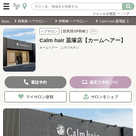
ジャンルを指定
：ヘア
BeautyPark
群馬県 ヘアサロン・美容室・美容院
伊勢崎 ヘアサロン・美容室・美容院
Calm hair 韮塚店【カームヘアー】
ログイン
[ 群馬県/伊勢崎 ]
ヘアサロン
Calm hair 韮塚店【カームヘアー】
会員登録
（無料）
カームヘアー ニラヅカテン
キーワード検索
ジャンルを選択
電話
予約
楽天
で予約
[PR]
キーワードで検索
マイサロン登録
サロンをシェア
近くのサロンを探す
現在地から探す