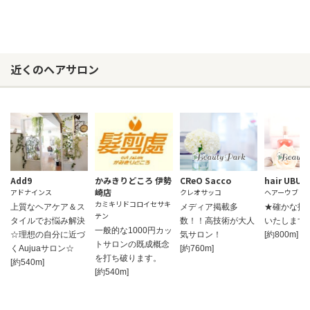
近くのヘアサロン
Add9
かみきりどころ 伊勢
CReO Sacco
hair UBU
崎店
アドナインス
クレオサッコ
ヘアーウブ
カミキリドコロイセサキ
上質なヘアケア＆ス
メディア掲載多
★確かな技
テン
タイルでお悩み解決
数！！高技術が大人
いたします
一般的な1000円カッ
☆理想の自分に近づ
気サロン！
[約800m]
トサロンの既成概念
くAujuaサロン☆
[約760m]
を打ち破ります。
[約540m]
[約540m]