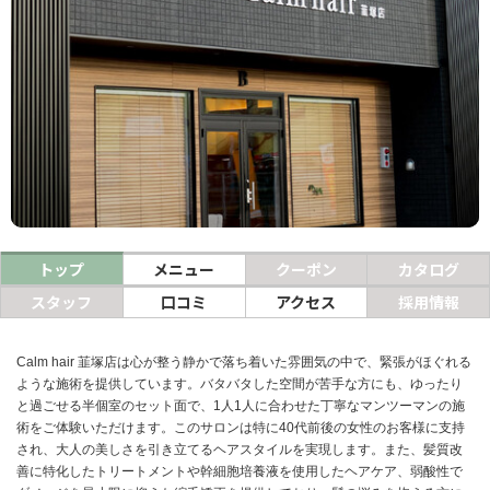
ヘアサロン
ネイルサロン
まつげサロン
エステサロン
リラクゼーションサロン
美容クリニック
トップ
メニュー
クーポン
カタログ
スタッフ
口コミ
アクセス
採用情報
ヘアカタログ
ネイルカタログ
Calm hair 韮塚店は心が整う静かで落ち着いた雰囲気の中で、緊張がほぐれる
ような施術を提供しています。バタバタした空間が苦手な方にも、ゆったり
メンズカタログ
と過ごせる半個室のセット面で、1人1人に合わせた丁寧なマンツーマンの施
術をご体験いただけます。このサロンは特に40代前後の女性のお客様に支持
され、大人の美しさを引き立てるヘアスタイルを実現します。また、髪質改
善に特化したトリートメントや幹細胞培養液を使用したヘアケア、弱酸性で