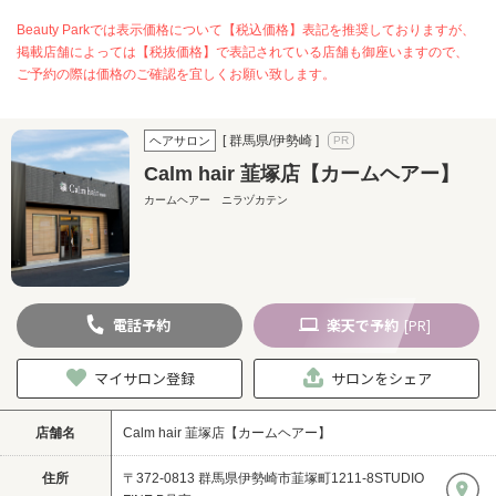
Beauty Parkでは表示価格について【税込価格】表記を推奨しておりますが、
掲載店舗によっては【税抜価格】で表記されている店舗も御座いますので、
ご予約の際は価格のご確認を宜しくお願い致します。
[ 群馬県/伊勢崎 ]
ヘアサロン
Calm hair 韮塚店【カームヘアー】
カームヘアー ニラヅカテン
電話
予約
楽天
で予約
[PR]
マイサロン登録
サロンをシェア
店舗名
Calm hair 韮塚店【カームヘアー】
住所
〒372-0813 群馬県伊勢崎市韮塚町1211-8STUDIO