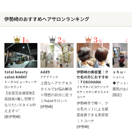
伊勢崎のおすすめヘアサロンランキング
1
2
3
4
位
位
位
total beauty
Add9
伊勢崎の美容室｜ク
ｓｈｕ・ｓ
salon KARAT
セ毛の方におすすめ
アドナインス
シュシュ
｜TOKOHANA
トータルビューティーサ
上質なヘアケア＆ス
◆アットホ
ロンカラット
イセサキノビヨウシツク
タイルでお悩み解決
囲気のお店
セゲノカタニオススメト
【全室完全個室制】
☆理想の自分に近づ
[国定]
コハナ
高技術×癒し空間で
くAujuaサロン☆
伊勢崎市で唯一、ク
なりたいスタイル叶
[伊勢崎]
セ毛カットによる髪
えます☆⁺
質改善できる美容室
[新伊勢崎]
｜トコハナ
[伊勢崎]