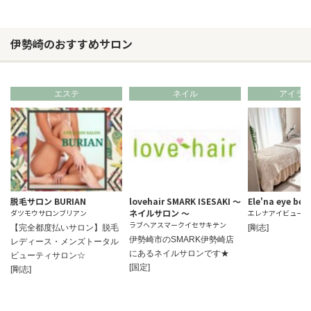
伊勢崎のおすすめサロン
エステ
ネイル
アイラ
脱毛サロン BURIAN
lovehair SMARK ISESAKI ～
Ele'na eye bea
ネイルサロン ～
ダツモウサロンブリアン
エレナアイビューテ
ラブヘアスマークイセサキテン
【完全都度払いサロン】脱毛
[剛志]
伊勢崎市のSMARK伊勢崎店
レディース・メンズトータル
にあるネイルサロンです★
ビューティサロン☆
[国定]
[剛志]