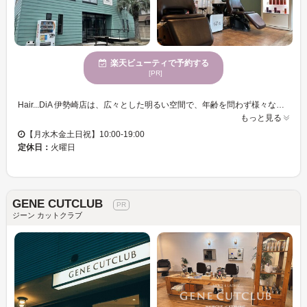
楽天ビューティで予約する
[PR]
Hair...DiA 伊勢崎店は、広々とした明るい空間で、年齢を問わず様々な方に利用されています。店内では、トレンドと個性を融合したカラーの提案が得意で、あなたの理想のヘアスタイルを実現するのに最適です。お子様連れでも安心して利用できる環境が整っており、駐車場が完備されているので車での来店も便利です。クレジットカードでの支払いが可能なので、気軽にご来店いただけます。自分らしさ溢れる髪に変われる場所です。ぜひ一度訪れてみませんか？
もっと見る
【月水木金土日祝】10:00-19:00
定休日：
火曜日
GENE CUTCLUB
ジーン カットクラブ