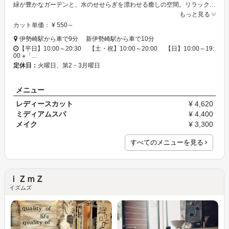
緑が豊かなガーデンと、水のせせらぎを漂わせる癒しの空間。リラックスできる店内と確かな技術でお客様全員にハイグレードな仕上がりと潤いを提供します！人と環境に優しい自然に囲まれたサロンです。
もっと見る
カット単価： ¥ 550～
伊勢崎駅から車で9分 新伊勢崎駅から車で10分
【平日】10:00～20:30 【土・祝】10:00～20:00 【日】10:00～19:
00 ※「…
定休日：
火曜日、第2・3月曜日
メニュー
レディースカット
¥ 4,620
ミディアムスパ
¥ 4,400
メイク
¥ 3,300
すべてのメニューを見る
ｉＺｍＺ
イズムズ