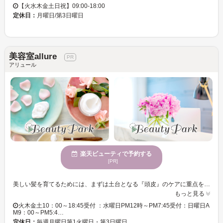
【火水木金土日祝】09:00-18:00
定休日：
月曜日/第3日曜日
美容室allure
アリュール
楽天ビューティで予約する
[PR]
美しい髪を育てるためには、まずは土台となる『頭皮』のケアに重点をおいているサロン！“癒し”を感じることができるマッサージや、ヘアだけでなくフェイシャル等々…キレイを叶えるメニューが盛りだくさん！！ 前橋市山王町にある美容室。こちらのサロンでは基本のヘアメニューはもちろんのこと、癒しの『ヘッドスパ』、お肌のための『フェイシャルエステ』等々ボリュームたっぷりのメニューがご用意されています♪ ◆◆ヘッドスパ◆◆ 11種類もの中から選べるアロマの香りで心もリラックスできる効果が！髪の健康は頭皮から…ふだんお肌のお手入れをするように、頭皮もいたわってあげたいですね♪ ◇フェイシャルエステ◇◇ おススメは『眠れる森の美女コース』♪ネーミングからしても魅力的なこちらはマッサージに“炭酸小顔パック”が付き、手先美人になれる“美白ハンドパック”まで付いたご褒美メニューになっています☆ この他まだまだ紹介しきれないメニューが盛りだくさん！気になった方は【美容室allure】に今スグ足をはこでみてくださいね♪
もっと見る
火木金土10：00～18:45受付 ：水曜日PM12時～PM7:45受付：日曜日A
M9：00～PM5:4…
定休日：
毎週月曜日第1火曜日・第3日曜日