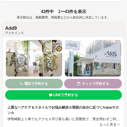
43件中 1〜43件を表示
表示順位は、掲載費用、情報量などから総合的に決定しています。
Add9
アドナインス
電話で予約する
ネットで予約する
LINEで予約する
上質なヘアケア＆スタイルでお悩み解決☆理想の自分に近づくAujuaサロ
ン☆
伊勢崎駅より車でもアクセス可◎落ち着いた雰囲気で、男女問わずご利用いただけます。最高級トリートメントAujua(オージュア)の正規取扱店。魔法のバブル(マーブ)、カラー剤等から頭皮を守る薬剤無害化システム(レゾ)導入♪髪質改善メテオカラーと合わせて、透明感溢れるトレンドスタイルも可能☆髪のパサつきやカラーによるダメージが気になる方におすすめです☆お子様連れもＯＫです！
もっと見る