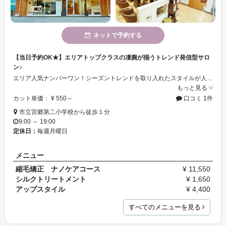
ネットで予約する
【当日予約OK★】エリアトップクラスの凄腕が揃うトレンド発信型サロ
ン♪
エリア人気ナンバーワン！シーズントレンドを取り入れたスタイルが人気のAujuaソムリエ在籍認定サロン♪『お客様の為に‥』を合い言葉に、丁寧な施術を心がけています。理容ブース併設していて、メンズの方でも気軽に来店ができます♪自分に合うスタイルが分からない・悩んでいる方は、圧倒的な提案力の当店で似合わせスタイルを手に入れてみてください！
もっと見る
カット単価： ¥ 550～
口コミ 1件
市立宮郷第二小学校から徒歩１分
9:00 ～ 19:00
定休日：
毎週月曜日
メニュー
縮毛矯正 ナノケアコース
¥ 11,550
シルクトリートメント
¥ 1,650
アップスタイル
¥ 4,400
すべてのメニューを見る