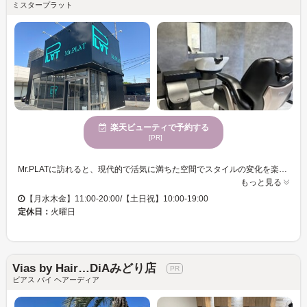
ミスタープラット
楽天ビューティで予約する
[PR]
Mr.PLATに訪れると、現代的で活気に満ちた空間でスタイルの変化を楽しむことができます。メンズスタイルに特化し、トレンドに敏感な男性に向けた豊富なパーマメニューをご提供しております。スタイリストは、技術力とセンスを活かしたアドバイスで、個性的で洗練されたヘアスタイルを実現します。プライベート感を重視した個室も完備されているため、リラックスして施術を受けることができます。また、駐車場の利用も可能なので、車で気軽にお越しいただけます。Mr.PLATで、新しい自分を見つけ、スタイルアップを目指してみませんか。
もっと見る
【月水木金】11:00-20:00/【土日祝】10:00-19:00
定休日：
火曜日
Vias by Hair…DiAみどり店
ビアス バイ ヘアーディア