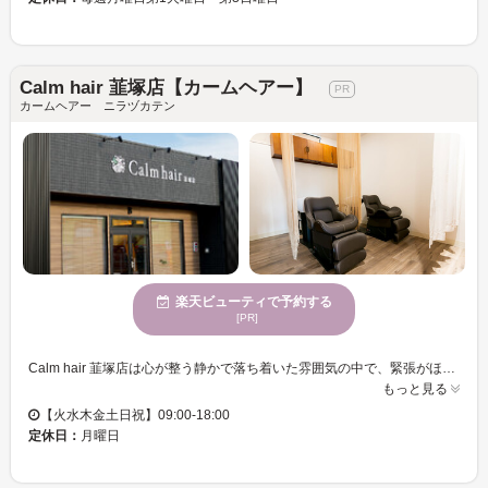
Calm hair 韮塚店【カームヘアー】
カームヘアー ニラヅカテン
楽天ビューティで予約する
[PR]
Calm hair 韮塚店は心が整う静かで落ち着いた雰囲気の中で、緊張がほぐれるような施術を提供しています。バタバタした空間が苦手な方にも、ゆったりと過ごせる半個室のセット面で、1人1人に合わせた丁寧なマンツーマンの施術をご体験いただけます。このサロンは特に40代前後の女性のお客様に支持され、大人の美しさを引き立てるヘアスタイルを実現します。また、髪質改善に特化したトリートメントや幹細胞培養液を使用したヘアケア、弱酸性でダメージを最小限に抑えた縮毛矯正を提供しており、髪の悩みを抱える方にも安心してご利用いただけます。Calm hair 韮塚店で、心地よく自分らしい美しさを追求してください。
もっと見る
【火水木金土日祝】09:00-18:00
定休日：
月曜日