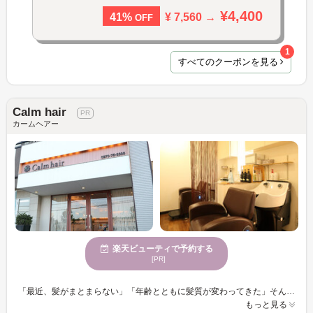
¥4,400
¥ 7,560 →
41%
OFF
1
すべてのクーポンを見る
Calm hair
カームヘアー
楽天ビューティで予約する
[PR]
「最近、髪がまとまらない」「年齢とともに髪質が変わってきた」そんなお悩みを抱える30〜50代のお客様から多くご支持いただいています。Calmhairでは、一人ひとりの髪質やライフスタイルに合わせた丁寧なカウンセリングを大切にし、その場だけではなく、毎日扱いやすい髪づくりをご提案しています。髪質改善メニューやダメージを抑えたカラー、再現性の高いカットで、ツヤ・まとまり・手触りの違いを実感していただけます。美容室が苦手な方でもリラックスして過ごせる落ち着いた空間づくりを心掛けており、「相談しやすい」「安心して任せられる」と嬉しいお声も多数いただいています。髪のお悩みがありましたらぜひお気軽にご相談ください。理想のスタイルと毎日の扱いやすさを両立できるよう、心を込めてお手伝いいたします。
もっと見る