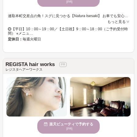
[PR]
連取本町交差点の角！スグに見つかる【Natura Isesaki】 お車でも安心、駐車場25台完備。来店時にホッと安心して頂ける内装にこだわり、店内はウッド調の落ち着いた空間に。＜お子様連れ☆男性歓迎＞だから、ファミリーでも通っていただけます◎ ＜カラースペシャリスト在籍！確かな技術で思い通りの仕上がりへ＞ 流行のカラーはもちろん、自分に合うカラーのご相談も是非！！お客様のイメージやライフスタイルに合わせた、ピッタリの色をご提案いたします。豊富な種類からあなただけのカラーを見つけましょう☆ ＜カットもお任せ！メンズカットも得意★＞ 濡れた状態（ウエットカット）と乾いた状態（ドライカット）を使い分けるカット技術。毎日のお手入れがとっても楽になります。自然な仕上がり、だけど周りと差がつくワンランク上のスタイルを♪ 《Natura Isesaki》があなたの“自分スタイル”叶えます！
もっと見る
【平日】10：00～19：00／【土日祝】9：00～18：00（ご予約受付時
間） ※メニュ…
定休日：
毎週火曜日
REGISTA hair works
レジスタヘアーワークス
楽天ビューティで予約する
[PR]