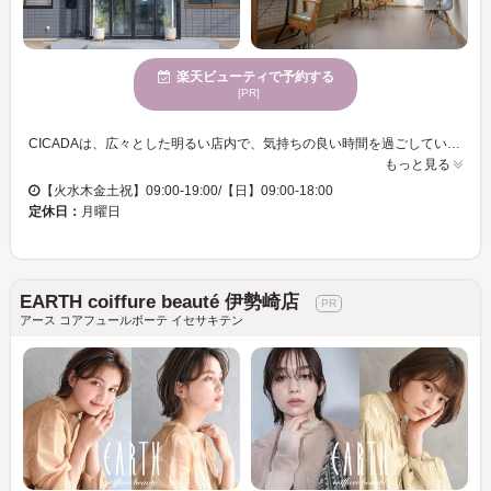
楽天ビューティで予約する
[PR]
CICADAは、広々とした明るい店内で、気持ちの良い時間を過ごしていただけます。このサロンでは、トレンドと個性を融合させたカラー提案が得意で、あなたの魅力を最大限に引き出します。さまざまな年齢層のお客様にご利用いただいており、どなたでも新しい自分と出会える場所です。駐車場完備のため、お車でのアクセスも便利です。また、お支払いにはクレジットカードをご利用いただけます。一度CICADAに足を運んで、リフレッシュされた自分を見つけてください。あなたのご来店を心よりお待ちしております。
もっと見る
【火水木金土祝】09:00-19:00/【日】09:00-18:00
定休日：
月曜日
EARTH coiffure beauté 伊勢崎店
アース コアフュールボーテ イセサキテン