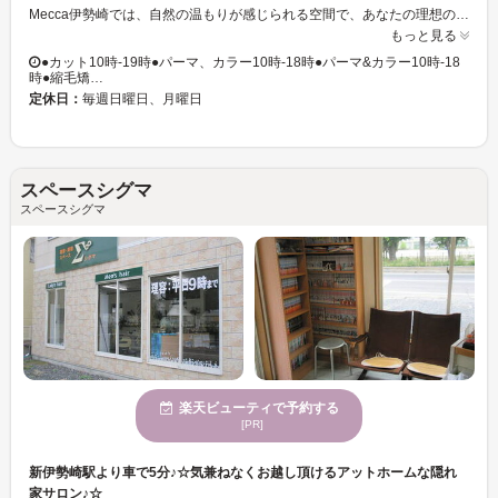
Mecca伊勢崎では、自然の温もりが感じられる空間で、あなたの理想のスタイルを形にします。当サロンは、カット技術に優れたスタイリストが在籍し、一人ひとりの個性を引き立てるヘアデザインをご提供いたします。年齢を問わず多くのお客様に対応しており、幅広いヘアスタイルのご提案が可能です。お手頃価格でありながら、質の高いサービスを受けられ、新しい自分に変身できる絶好の機会をご用意しています。リフレッシュしたい方、変わりたい方、どんな方も安心してご来店いただけます。Mecca伊勢崎で、自分らしいスタイルを見つけてみませんか？穏やかな雰囲気の中で、リラックスしたひとときをお過ごしください。
もっと見る
●カット10時-19時●パーマ、カラー10時-18時●パーマ&カラー10時-18
時●縮毛矯…
定休日：
毎週日曜日、月曜日
スペースシグマ
スペースシグマ
楽天ビューティで予約する
[PR]
新伊勢崎駅より車で5分♪☆気兼ねなくお越し頂けるアットホームな隠れ
家サロン♪☆