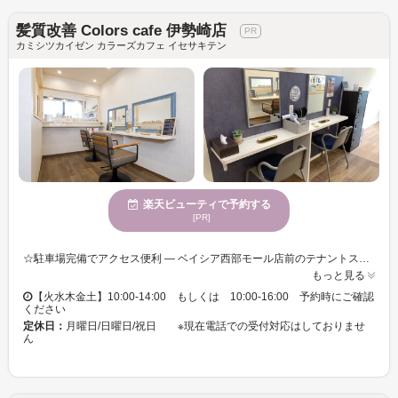
髪質改善 Colors cafe 伊勢崎店
カミシツカイゼン カラーズカフェ イセサキテン
楽天ビューティで予約する
[PR]
☆駐車場完備でアクセス便利 — ベイシア西部モール店前のテナントスペースにあり、虎屋本店や福ベーグルの隣接エリア。初めての方でも迷わず来店しやすく、お買い物ついでにも立ち寄れます。 ☆毎月通えるプチプラ価格 — 物価高でも家計にやさしい料金で人気。白髪染め・メンテカラーを続けながら、コストを抑えてキレイをキープできます。 ☆スピーディー施術（約60分仕上げ） — 忙しい方やスキマ時間にカラーを済ませたい方に最適。短時間でもしっかり染まり、幅広い年齢層に人気です。 ☆オーガニック成分配合カラー剤 — 頭皮や髪に優しい成分でダメージを抑えながら染められ、繰り返しのカラーも安心です。 ☆カラー＆トリートメント特化 — 白髪染め・おしゃれ染め・髪質改善まで幅広く対応。オラプレックス配合カラーメニューならダメージを90％カットし、美しい髪へ導きます。 ☆セルフブロースペース完備 — リファのドライヤーやアイロンを自由に使え、自分好みのスタイリングが可能です。 ☆サロン専売品をお得に購入可能 — 美髪を保つホームケア商品を割引価格で提供し、自宅でもサロン品質のケアが続けられます。
もっと見る
【火水木金土】10:00-14:00 もしくは 10:00-16:00 予約時にご確認
ください
定休日：
月曜日/日曜日/祝日 ※現在電話での受付対応はしておりませ
ん