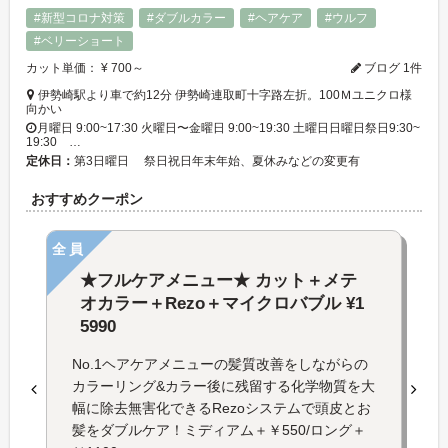
#新型コロナ対策
#ダブルカラー
#ヘアケア
#ウルフ
#ベリーショート
カット単価： ¥ 700～
ブログ 1件
伊勢崎駅より車で約12分 伊勢崎連取町十字路左折。100Ｍユニクロ様
向かい
月曜日 9:00~17:30 火曜日〜金曜日 9:00~19:30 土曜日日曜日祭日9:30~
19:30 …
定休日：
第3日曜日 祭日祝日年末年始、夏休みなどの変更有
おすすめクーポン
全員
★フルケアメニュー★ カット＋メテ
オカラー＋Rezo＋マイクロバブル ¥1
5990
No.1ヘアケアメニューの髪質改善をしながらの
カラーリング&カラー後に残留する化学物質を大
幅に除去無害化できるRezoシステムで頭皮とお
髪をダブルケア！ミディアム＋￥550/ロング＋