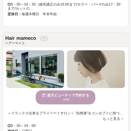
9：30～19：30（縮毛矯正のみ16:00まで/カラー・パーマのみ17：30
まで/カットの…
定休日：
毎週木曜日 年末年始
Hair mameco
ヘアーマメコ
楽天ビューティで予約する
[PR]
＜リラックス出来るプライベートサロン＞ “自然体”をコンセプトに持つ【hair mameco​​（ヘアーマメコ）】は、ゲストとスタッフがより自然体でいられるよう、落ち着きのある空間を心がけ、丁寧なカウンセリングと、髪と頭皮と体に良い材料だけをこだわって使用し、“理想のデザイン”をカタチにするヘアサロンです。 hair mamecoは、予約制の小さなサロンなので、大型店が苦手な方や周りを気にせずサロンタイムを過ごしたいと言った方におススメです☆ また、余裕を持って予約を取っている為、時間を気にせずゆっくりと髪の悩みや理想のデザインが出来ます。 また、群馬でも数少ないイタリアオーガニックの商材（O-WAY）を取り扱っている為、地肌が弱い方でも安心してお任せください。 人にも地球にもやさしい eco & organic salon hair mamecoにぜひいらしてください。 ☆９月より月、水、金曜日ナイトmameco始めます。夜９時まで営業延長いたします。 土曜日が人気で予約が取りづらい為、延長営業を決めました。 お気軽にご予約ください！
もっと見る
9：30～19：00