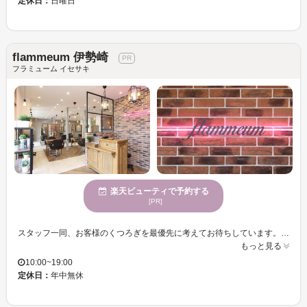
定休日：
日曜日
flammeum 伊勢崎
フラミューム イセサキ
楽天ビューティで予約する
[PR]
スタッフ一同、お客様のくつろぎを最優先に考えてお待ちしています。安心のプチプライス♪♪高い技術が自慢☆あなたにぴったりのオシャレなカラーデザインをご提案します！！お客様の年代に合わせた、幅広いスタイル提案をお楽しみください。年齢を重ねても美しさを追求する、幅広い年齢層に対応したサロン。
もっと見る
10:00~19:00
定休日：
年中無休