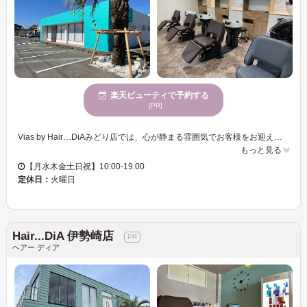
楽天ビューティで予約する
[PR]
Vias by Hair…DiAみどり店では、心が静まる雰囲気でお客様をお迎えします。幅広い年齢層の皆様にご利用いただけるサロンです。トレンドと個性を融合したカラーの提案が得意で、最適なヘアスタイルを提供します。髪色に関するお悩みを持つ方にも、熟練した美容プロフェッショナルが丁寧に対応いたします。また、お子様連れの方も安心してご来店いただけるよう、お子様向け設備が整っており、駐車場も完備しております。Vias by Hair…DiAみどり店で、理想の自分を実現してください。心地よい空間で、リラックスしながら新しい自分を楽しんでください。
もっと見る
【月水木金土日祝】10:00-19:00
定休日：
火曜日
Hair...DiA 伊勢崎店
ヘアー ディア