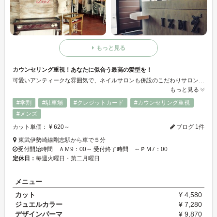
もっと見る
カウンセリング重視！あなたに似合う最高の髪型を！
可愛いアンティークな雰囲気で、ネイルサロンも併設のこだわりサロン。 再現性を重視して、トレンドを盛り込んだ似合う髪型を提案いたします。 また、髪のダメージや髪質の悩みはもちろん、 恋の悩み、仕事の悩みなども相談にのれるアットホームなサロンです（＾＾）
もっと見る
#学割
#駐車場
#クレジットカード
#カウンセリング重視
#メンズ
カット単価： ¥ 620～
ブログ 1件
東武伊勢崎線剛志駅から車で５分
受付開始時間 ＡＭ9：00～ 受付終了時間 ～ＰＭ7：00
定休日：
毎週火曜日・第二月曜日
メニュー
カット
¥ 4,580
ジュエルカラー
¥ 7,280
デザインパーマ
¥ 9,870