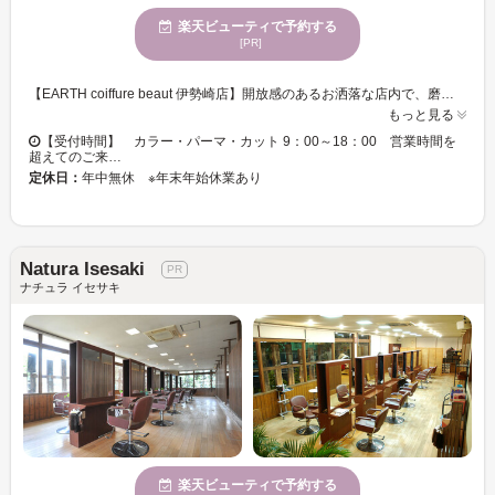
楽天ビューティで予約する
[PR]
【EARTH coiffure beaut 伊勢崎店】開放感のあるお洒落な店内で、磨き抜かれた技術が味わえます♪ お客様一人ひとりへの丁寧なカウンセリングが魅力的★ベテランの実力派スタイリスト多数在籍！トレンドをプラスして、セルフスタイリングが楽になる再現性の高いスタイルに♪ 【EARTH coiffure beaut 伊勢崎店】で、キレイへの近道を見つけませんか？
もっと見る
【受付時間】 カラー・パーマ・カット 9：00～18：00 営業時間を
超えてのご来…
定休日：
年中無休 ※年末年始休業あり
Natura Isesaki
ナチュラ イセサキ
楽天ビューティで予約する