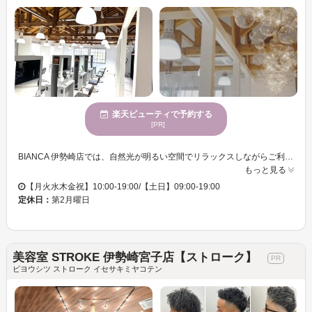
楽天ビューティで予約する
[PR]
BIANCA 伊勢崎店では、自然光が明るい空間でリラックスしながらご利用いただけます。トレンドと個性を融合したカラーの提案が得意で、豊富な色味であなたの個性を引き立てるお手伝いをいたします。広々とした空間の中でさまざまな年齢に対応し、若者から大人まで、多くのお客様にご満足いただいております駐車場完備でアクセスも便利。新しい自分に出会い、心地よい時間を共に過ごしましょう。BIANCA 伊勢崎店で、あなたの魅力を最大限に引き出すスタイルを提供いたします。 縮毛矯正/メンズ/白髪/髪質改善/カット/カラー/ハイライト/パーマ/似合わせカット/インナーカラー/ブリーチ/酸性ストレート/白髪染め
もっと見る
【月火水木金祝】10:00-19:00/【土日】09:00-19:00
定休日：
第2月曜日
美容室 STROKE 伊勢崎宮子店【ストローク】
ビヨウシツ ストローク イセサキミヤコテン