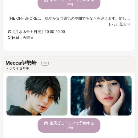
[PR]
THE OFF SHOREは、穏やかな雰囲気の空間であなたを迎えます。忙しい日常から離れ、心身が休まる場所として、特別な時間を過ごしていただけます。私たちは、マンツーマンの丁寧なカウンセリングと施術を通じて、あなたの理想のスタイルを実現します。年齢を問わず、さまざまな方に利用されており、お子様連れの方も歓迎です。駐車場やペット同伴も可能で、気軽に訪れていただけます。ストレスを解消し、新しい自分を見つけるチャンスを提供するTHE OFF SHOREで、心おどるひとときをお過ごしください。
もっと見る
【月水木金土日祝】10:00-20:00
定休日：
火曜日
Mecca伊勢崎
メッカイセサキ
楽天ビューティで予約する
[PR]