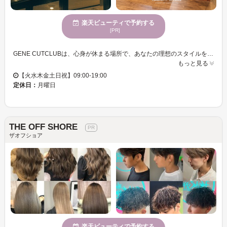
楽天ビューティで予約する
[PR]
GENE CUTCLUBは、心身が休まる場所で、あなたの理想のスタイルを実現します。メンズやレディースのスタイルはもちろん、まだ出会っていない新たなものにも挑戦可能。お客様のこだわりを最大限に尊重しつつ、常に誠心誠意のサービスを心がけています。カットにおいて卓越したスキルを持つスタイリストが、あなたの髪を期待以上に仕上げます。多様な年齢に対応したサービスなので、お子様から大人まで安心してご利用いただけます。親しみやすい雰囲気の中で、細やかな接客により、訪れるたびに新しい自分に出会える楽しさがあります。駐車場完備と、お子様連れの方にも優しい環境を提供し、クレジットカードも利用可能ですので利便性も抜群です。ぜひGENE CUTCLUBで新しい自分を見つけてください。
もっと見る
【火水木金土日祝】09:00-19:00
定休日：
月曜日
THE OFF SHORE
ザオフショア
楽天ビューティで予約する