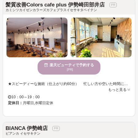
髪質改善Colors cafe plus 伊勢崎田部井店
カミシツカイゼンカラーズカフェプラスイセサキタベイテン
楽天ビューティで予約する
[PR]
★スピーディーな施術（仕上がり約60分） 忙しい方や空いた時間にヘアカラーをしたい方にぴったり。 短時間でしっかり染められるので、気軽にメンテナンス可能です。 ★リーズナブルな価格設定 定期的なカラーケアをしやすく毎月通えるお手頃プライスで提供。 ★オーガニック成分配合カラー剤使用 頭皮や髪に優しい成分を含むカラー剤を使用し、 ダメージを軽減しながら理想の髪色を提供。繰り返し染めても安心です。 ★カラー＆トリートメントに特化 白髪染めやグレイカラーに加え、おしゃれなヘアカラーも提供。 プレックス配合カラーで、ダメージを90%カット。 傷みにくい髪へと導き、健康的な美髪を叶えます。髪質改善サポートも充実 ★セルフブロースペース完備 リファのドライヤーやアイロンを自由に使用できるスペースを用意。 自分好みにセットできるのが嬉しいポイントです。 ★豊富なヘアケア商品も試せる サロン専売品のホームケア商品が割引価格で購入可能。 施術後の髪を美しく保つためのアイテムが揃っています。
もっと見る
10：00～19：00
定休日：
月曜日,水曜日定休
BIANCA 伊勢崎店
ビアンカ イセサキテン