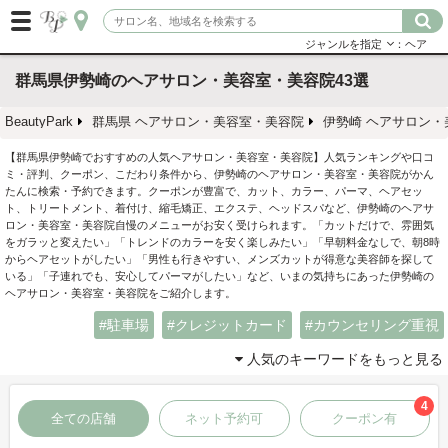
ジャンルを指定
：ヘア
群馬県伊勢崎のヘアサロン・美容室・美容院43選
BeautyPark
群馬県 ヘアサロン・美容室・美容院
伊勢崎 ヘアサロン・
【群馬県伊勢崎でおすすめの人気ヘアサロン・美容室・美容院】人気ランキングや口コ
ミ・評判、クーポン、こだわり条件から、伊勢崎のヘアサロン・美容室・美容院がかん
たんに検索・予約できます。クーポンが豊富で、カット、カラー、パーマ、ヘアセッ
ト、トリートメント、着付け、縮毛矯正、エクステ、ヘッドスパなど、伊勢崎のヘアサ
ロン・美容室・美容院自慢のメニューがお安く受けられます。「カットだけで、雰囲気
をガラッと変えたい」「トレンドのカラーを安く楽しみたい」「早朝料金なしで、朝8時
からヘアセットがしたい」「男性も行きやすい、メンズカットが得意な美容師を探して
いる」「子連れでも、安心してパーマがしたい」など、いまの気持ちにあった伊勢崎の
ヘアサロン・美容室・美容院をご紹介します。
駐車場
クレジットカード
カウンセリング重視
人気のキーワードをもっと見る
4
全ての店舗
ネット予約可
クーポン有