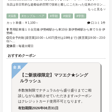
当店は非日常的な超都会的空間で技術と癒しにこだわった従来のサロンにない価値や空間を提供しております！全室個室のヘアサロンを中心にアイラッシュ、耳つぼジュエリー等も併設◎ビューティーからリラクゼーションまでお楽しみ頂けます★お仕事帰りの方でも安心してご来店頂けますように19時まで全メニューの受付をしていて、10台ほど駐車場を完備しているのでお車でのアクセスも便利です◎気兼ねなくゆったりお寛ぎ下さい♪
もっと見る
#深夜
#カップル・ペア
#早朝
#個室
#学割
カット単価： ¥ 1,100～
口コミ 1件
専用駐車場１０台完備 伊勢崎駅から車10分 新伊勢崎駅から車で５分 伊
勢崎…
完全予約制 [昼営業]10:00～LAST(受付は19時まで) [夜営業]19:00～23:0
0(ヘ…
定休日：
毎週火曜日
おすすめクーポン
全員
【ご新規様限定】マツエク★シング
ルラッシュ
本数無制限でナチュラルから盛り盛りまでご相
談しながら施術させていただきます♪※クーポン
はクレジットカード使用不可となります。
有効期限
2026年08月31日