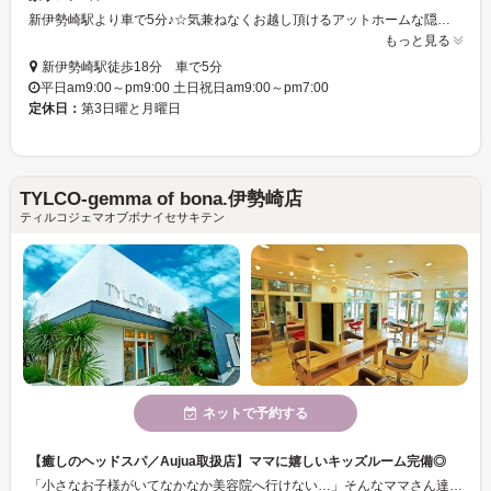
新伊勢崎駅より車で5分♪☆気兼ねなくお越し頂けるアットホームな隠れ家的サロン♪☆経験豊富なスタッフがお客様の悩みや希望を丁寧にカウンセリングし、プロがしっかりと希望の髪形を再現いたします・・・＋。* お客様のお話をよく聞き、初めてのお客様でも満足いただけるよう聞いた話を元に希望の髪型を創る。
もっと見る
新伊勢崎駅徒歩18分 車で5分
平日am9:00～pm9:00 土日祝日am9:00～pm7:00
定休日：
第3日曜と月曜日
TYLCO-gemma of bona.伊勢崎店
ティルコジェマオブボナイセサキテン
ネットで予約する
【癒しのヘッドスパ／Aujua取扱店】ママに嬉しいキッズルーム完備◎
「小さなお子様がいてなかなか美容院へ行けない…」そんなママさん達のお声に応え、当サロンではキッズルーム（託児施設）を完備！専門の保育士が見ていてくれるので安心して施術を受けられます♪明るく広々とした店内で、女性スタッフが多く在籍◇癒しのヘッドスパや最高級ヘアケアシリーズでリラックスタイムを過ごしませんか？