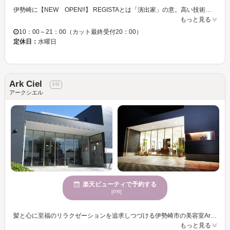
伊勢崎に【NEW OPEN!!】 REGISTAとは「演出家」の意。高い技術・サービスはもちろんのこと、お客様お1人お1人との時間を大切にさしてくれます。 発色・モチの良いカラーを始め、毎日の手入れのしやすさを考えたパーマは、お客様に「似合う」を提供したいというREGISTAの想いから。ゆったり過ごせる店内で、素敵なスタイルを手に入れませんか？ 「自分にどんな髪型が合うんだろう・・・？」「自分のなりたいスタイルが見当たらない」と言う方もREGISTAにお任せあれ！経験豊富なスタッフが、どんなご要望にも答えてくれるので、気軽に相談できます♪ クイックスパは頭皮のクレンジングをメインにベーシックスパは頭皮のクレンジングとくすみを除去して若々しく♪リッチスパはベーシックリラクゼーションマッサージをプラスしていきます。 癒しの空間でぜひお試し下さい…。
もっと見る
10：00～21：00（カット最終受付20：00）
定休日：
水曜日
Ark Ciel
アークシエル
楽天ビューティで予約する
[PR]
髪と心に至福のリラクゼーションを追求しつづける伊勢崎市の美容室Ark Ciel。 シリコンフリーのシャンプー剤や天然成分の薬剤を取り扱っており、シャンプーシートは、リラックスできる快適フルフラットシート。東京とニューヨークにサロンを構える「ＭＩＮＧＬＥ」と業務提携し、より良い技術をリーズナブルな価格で提供してくれます。
もっと見る