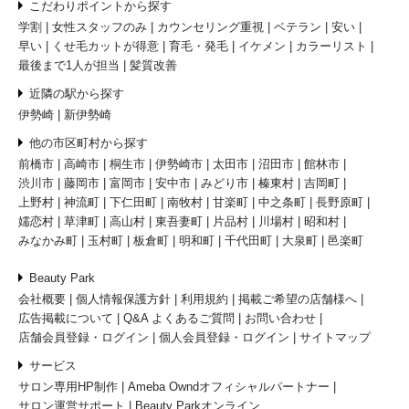
こだわりポイントから探す
学割
女性スタッフのみ
カウンセリング重視
ベテラン
安い
早い
くせ毛カットが得意
育毛・発毛
イケメン
カラーリスト
最後まで1人が担当
髪質改善
近隣の駅から探す
伊勢崎
新伊勢崎
他の市区町村から探す
前橋市
高崎市
桐生市
伊勢崎市
太田市
沼田市
館林市
渋川市
藤岡市
富岡市
安中市
みどり市
榛東村
吉岡町
上野村
神流町
下仁田町
南牧村
甘楽町
中之条町
長野原町
嬬恋村
草津町
高山村
東吾妻町
片品村
川場村
昭和村
みなかみ町
玉村町
板倉町
明和町
千代田町
大泉町
邑楽町
Beauty Park
会社概要
個人情報保護方針
利用規約
掲載ご希望の店舗様へ
広告掲載について
Q&A よくあるご質問
お問い合わせ
店舗会員登録・ログイン
個人会員登録・ログイン
サイトマップ
サービス
サロン専用HP制作
Ameba Owndオフィシャルパートナー
サロン運営サポート
Beauty Parkオンライン