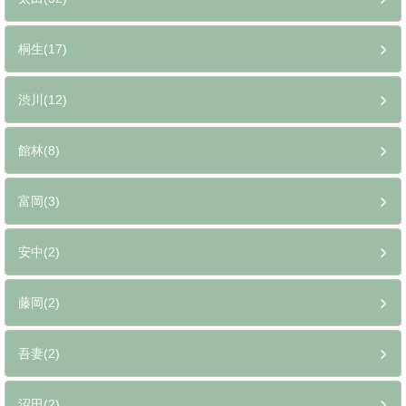
桐生(17)
渋川(12)
館林(8)
富岡(3)
安中(2)
藤岡(2)
吾妻(2)
沼田(2)