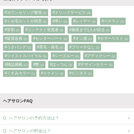
#カウンセリング重視
#ドリンクサービス
(3)
(3)
#くせ毛カットが得意
#早い
#レイヤー
#ベテラン
(2)
(1)
(1)
(1)
#学割
#コンテスト受賞者
#最後まで1人が担当
(1)
(1)
(1)
#髪質改善
#センターパート
#オン眉
#カラーリスト
(1)
(1)
(1)
(1)
#うざバング
#育毛・発毛
#ブリーチなし
(1)
(1)
(1)
#ツイストスパイラル
#シースルー
#アディクシー
(1)
(1)
(1)
#雑誌掲載
#艶
#ぱっつん
#デザインカラー
(1)
(1)
(1)
(1)
#くすみカラー
#イケメン
#ビジネス
(1)
(1)
(1)
ヘアサロンFAQ
ヘアサロンの予約方法は？
ヘアサロンの料金は？