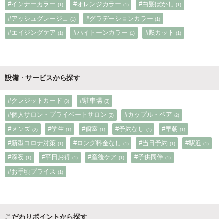
#インナーカラー
#オレンジカラー
#白髪ぼかし
(1)
(1)
(1)
#アッシュグレージュ
#グラデーションカラー
(1)
(1)
#エイジングケア
#ハイトーンカラー
#黙カット
(1)
(1)
(1)
設備・サービスから探す
#クレジットカード
#駐車場
(3)
(3)
#個人サロン・プライベートサロン
#カップル・ペア
(2)
(2)
#メンズ
#学生
#個室
#予約なし
#早朝
(2)
(1)
(1)
(1)
(1)
#新型コロナ対策
#ロング料金なし
#当日予約
#駅近
(1)
(1)
(1)
(1)
#深夜
#平日お得
#産後ケア
#子供同伴
(1)
(1)
(1)
(1)
#お手頃プライス
(1)
こだわりポイントから探す