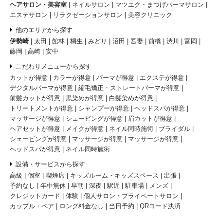
ヘアサロン・美容室
ネイルサロン
マツエク・まつげパーマサロン
エステサロン
リラクゼーションサロン
美容クリニック
他のエリアから探す
伊勢崎
太田
館林
桐生
みどり
沼田
吾妻
前橋
渋川
富岡
藤岡
高崎
安中
こだわりメニューから探す
カットが得意
カラーが得意
パーマが得意
エクステが得意
デジタルパーマが得意
縮毛矯正・ストレートパーマが得意
前髪カットが得意
黒染めが得意
白髪染めが得意
トリートメントが得意
シャンプーが得意
ヘッドスパが得意
マッサージが得意
シェービングが得意
眉カットが得意
ヘアセットが得意
メイクが得意
ネイル同時施術
ブライダル
シェービングが得意
マッサージが得意
マッサージが得意
ヘッドスパが得意
ネイル同時施術
設備・サービスから探す
高級
個室
喫煙席
キッズルーム・キッズスペース
出張
予約なし
年中無休
早朝
深夜
駅近
駐車場
メンズ
クレジットカード
体験
個人サロン・プライベートサロン
カップル・ペア
ロング料金なし
当日予約
QRコード決済