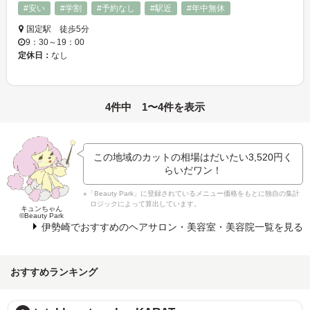
#安い
#学割
#予約なし
#駅近
#年中無休
国定駅 徒歩5分
9：30～19：00
定休日：
なし
4件中 1〜4件を表示
この地域のカットの相場はだいたい
3,520円
く
らいだワン！
※「Beauty Park」に登録されているメニュー価格をもとに独自の集計
ロジックによって算出しています。
キュンちゃん
©Beauty Park
伊勢崎でおすすめのヘアサロン・美容室・美容院一覧を見る
おすすめランキング