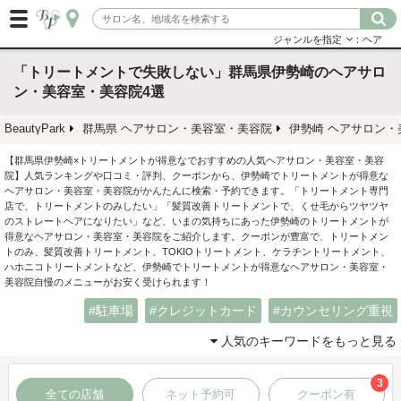
ジャンルを指定
：ヘア
「トリートメントで失敗しない」群馬県伊勢崎のヘアサロ
ン・美容室・美容院4選
BeautyPark
群馬県 ヘアサロン・美容室・美容院
伊勢崎 ヘアサロン・
【群馬県伊勢崎×トリートメントが得意なでおすすめの人気ヘアサロン・美容室・美容
院】人気ランキングや口コミ・評判、クーポンから、伊勢崎でトリートメントが得意な
ヘアサロン・美容室・美容院がかんたんに検索・予約できます。「トリートメント専門
店で、トリートメントのみしたい」「髪質改善トリートメントで、くせ毛からツヤツヤ
のストレートヘアになりたい」など、いまの気持ちにあった伊勢崎のトリートメントが
得意なヘアサロン・美容室・美容院をご紹介します。クーポンが豊富で、トリートメン
トのみ、髪質改善トリートメント、TOKIOトリートメント、ケラチントリートメント、
ハホニコトリートメントなど、伊勢崎でトリートメントが得意なヘアサロン・美容室・
美容院自慢のメニューがお安く受けられます！
駐車場
クレジットカード
カウンセリング重視
人気のキーワードをもっと見る
3
全ての店舗
ネット予約可
クーポン有