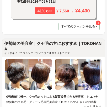
有効期限
2026年08月31日
¥4,400
¥ 7,560 →
41%
OFF
1
すべてのクーポンを見る
伊勢崎の美容室｜クセ毛の方におすすめ｜TOKOHAN
A
イセサキノビヨウシツクセゲノカタニオススメトコハナ
伊勢崎市で唯一、クセ毛カットによる髪質改善できる美容室｜トコハナ
伊勢崎のクセ毛・ダメージ毛専門美容室《TOKOHANA》多くのお客様が「髪質の改善」に満足！トコハナで『髪質コンプレックス』を解消しませんか？”ダメージを最小限に”クセ毛やダメージ毛を美しく髪質改善する、唯一無二の【オーダメイド縮毛矯正】と【クセ毛カット】が人気！長年の研究・経験による独自ヘアケア理論であなたの【理想の艶髪】を叶えます♪
もっと見る