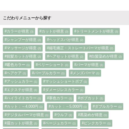
こだわりメニューから探す
#カラーが得意
#カットが得意
#トリートメントが得意
(3)
(3)
(3)
#シャンプーが得意
#ヘッドスパが得意
(2)
(2)
#マッサージが得意
#縮毛矯正・ストレートパーマが得意
(2)
(2)
#前髪カットが得意
#ヘアセットが得意
#白髪染めが得意
(2)
(2)
(2)
#暖色カラー
#ベリーショート
#パーマが得意
(1)
(1)
(1)
#ヘアケア
#パープルカラー
#メンズパーマ
(1)
(1)
(1)
#アッシュカラー
#マッシュショートボブ
(1)
(1)
#エクステが得意
#ダメージレスカラー
(1)
(1)
#ハイライトカラー
#寒色カラー
#ボブカット
(1)
(1)
(1)
#カット：～4,000円
#カット：～5,000円
#ダブルカラー
(1)
(1)
(1)
#デジタルパーマが得意
#ウルフ
#黒染めが得意
(1)
(1)
(1)
#眉カットが得意
#ベージュカラー
#ピンクカラー
(1)
(1)
(1)