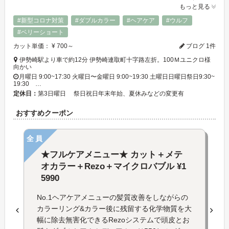
もっと見る
#新型コロナ対策
#ダブルカラー
#ヘアケア
#ウルフ
#ベリーショート
カット単価： ¥ 700～
ブログ 1件
伊勢崎駅より車で約12分 伊勢崎連取町十字路左折。100Ｍユニクロ様
向かい
月曜日 9:00~17:30 火曜日〜金曜日 9:00~19:30 土曜日日曜日祭日9:30~
19:30 …
定休日：
第3日曜日 祭日祝日年末年始、夏休みなどの変更有
おすすめクーポン
全員
★フルケアメニュー★ カット＋メテ
オカラー＋Rezo＋マイクロバブル ¥1
5990
No.1ヘアケアメニューの髪質改善をしながらの
カラーリング&カラー後に残留する化学物質を大
幅に除去無害化できるRezoシステムで頭皮とお