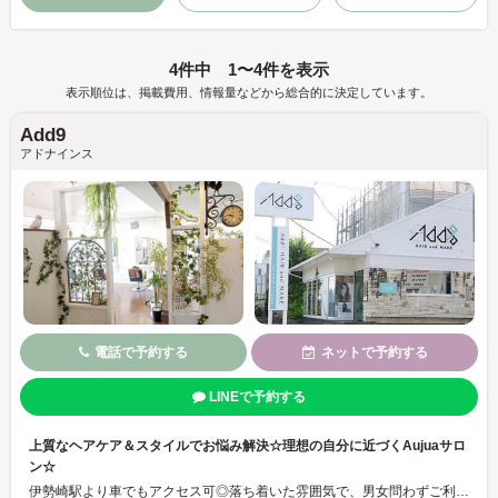
4件中 1〜4件を表示
表示順位は、掲載費用、情報量などから総合的に決定しています。
Add9
アドナインス
電話で予約する
ネットで予約する
LINEで予約する
上質なヘアケア＆スタイルでお悩み解決☆理想の自分に近づくAujuaサロ
ン☆
伊勢崎駅より車でもアクセス可◎落ち着いた雰囲気で、男女問わずご利用いただけます。最高級トリートメントAujua(オージュア)の正規取扱店。魔法のバブル(マーブ)、カラー剤等から頭皮を守る薬剤無害化システム(レゾ)導入♪髪質改善メテオカラーと合わせて、透明感溢れるトレンドスタイルも可能☆髪のパサつきやカラーによるダメージが気になる方におすすめです☆お子様連れもＯＫです！