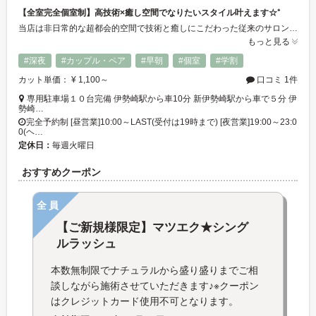
【全室完全個室制】高技術×癒し空間でなりたいスタイル叶えます☆⁺
当店は非日常的な超都会的空間で技術と癒しにこだわった従来のサロンにない価値や空間を提供しております！全室個室のヘアサロンを中心にアイラッシュ、耳つぼジュエリー等も併設◎ビューティーからリラクゼーションまでお楽しみ頂けます★お仕事帰りの方でも安心してご来店頂けますように19時まで全メニューの受付をしていて、10台ほど駐車場を完備しているのでお車でのアクセスも便利です◎気兼ねなくゆったりお寛ぎ下さい♪
もっと見る
#深夜
#カップル・ペア
#早朝
#個室
#学割
カット単価： ¥ 1,100～
口コミ 1件
専用駐車場１０台完備 伊勢崎駅から車10分 新伊勢崎駅から車で５分 伊
勢崎…
完全予約制 [昼営業]10:00～LAST(受付は19時まで) [夜営業]19:00～23:0
0(ヘ…
定休日：
毎週火曜日
おすすめクーポン
全員
【ご新規様限定】マツエク★シング
ルラッシュ
本数無制限でナチュラルから盛り盛りまでご相
談しながら施術させていただきます♪※クーポン
はクレジットカード使用不可となります。