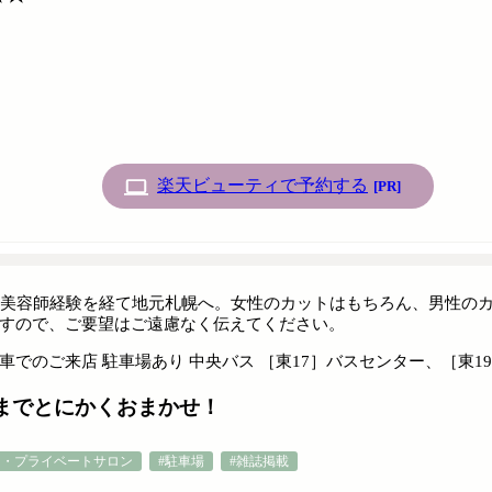
楽天ビューティで予約する
[PR]
の美容師経験を経て地元札幌へ。女性のカットはもちろん、男性の
すので、ご要望はご遠慮なく伝えてください。
車でのご来店 駐車場あり 中央バス ［東17］バスセンター、［東1
までとにかくおまかせ！
ン・プライベートサロン
#駐車場
#雑誌掲載