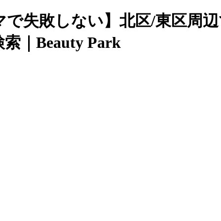
マで失敗しない】北区/東区周
eauty Park