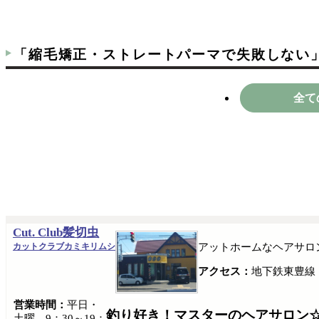
「縮毛矯正・ストレートパーマで失敗しない
全て
Cut. Club髪切虫
カットクラブカミキリムシ
アットホームなヘアサロ
アクセス：
地下鉄東豊線
営業時間：
平日・
釣り好き！マスターのヘアサロン
土曜 9：30～19：