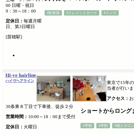
00 日曜・祝日
9：30～18：00
#駐車場
#クレジットカード
#メンズ
定休日：
毎週月曜
日、第3日曜日
[苗穂駅]
Hi-ve hairline
ハイヴヘアライン
東京で15年
当者が行いま
アクセス：
お
30条東８丁目で下車後、徒歩２分
ショートからロング
営業時間：
10:00～18：00まで受付
#早朝
#学割
#個人サロ
定休日：
火曜日