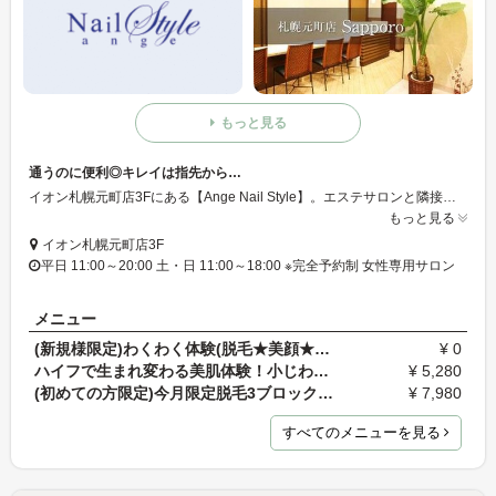
もっと見る
通うのに便利◎キレイは指先から…
イオン札幌元町店3Fにある【Ange Nail Style】。エステサロンと隣接している為、予約が便利♪。エステもネイルんも楽しみたい欲張りさんにピッタリなわがままサロン◎あなたも身体も指先もキレイになってみませんか？
もっと見る
イオン札幌元町店3F
平日 11:00～20:00 土・日 11:00～18:00 ※完全予約制 女性専用サロン
メニュー
(新規様限定)わくわく体験(脱毛★美顔★痩身)とお悩み…
¥ 0
ハイフで生まれ変わる美肌体験！小じわ、たるみ、毛…
¥ 5,280
(初めての方限定)今月限定脱毛3ブロック限定7980！自…
¥ 7,980
すべてのメニューを見る