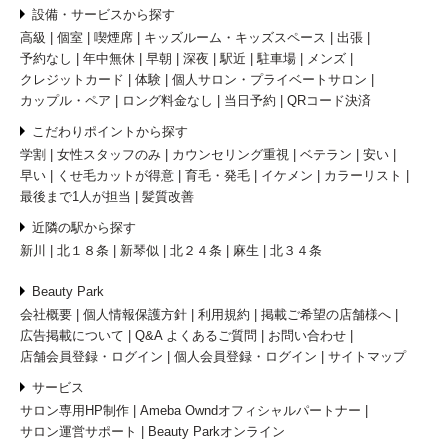
設備・サービスから探す
高級
個室
喫煙席
キッズルーム・キッズスペース
出張
予約なし
年中無休
早朝
深夜
駅近
駐車場
メンズ
クレジットカード
体験
個人サロン・プライベートサロン
カップル・ペア
ロング料金なし
当日予約
QRコード決済
こだわりポイントから探す
学割
女性スタッフのみ
カウンセリング重視
ベテラン
安い
早い
くせ毛カットが得意
育毛・発毛
イケメン
カラーリスト
最後まで1人が担当
髪質改善
近隣の駅から探す
新川
北１８条
新琴似
北２４条
麻生
北３４条
Beauty Park
会社概要
個人情報保護方針
利用規約
掲載ご希望の店舗様へ
広告掲載について
Q&A よくあるご質問
お問い合わせ
店舗会員登録・ログイン
個人会員登録・ログイン
サイトマップ
サービス
サロン専用HP制作
Ameba Owndオフィシャルパートナー
サロン運営サポート
Beauty Parkオンライン