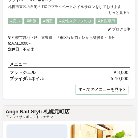
札幌市東区の自宅の1室でプライベートネイルサロンをしております。
もっと見る
#安い
#出張
#個室
#女性スタッフのみ
#女性専用
ブログ 2件
札幌市営地下鉄 東豊線 『東区役所前』駅から徒歩５～６分
A.M.10:00～
定休日：
不定休
メニュー
フットジェル
¥ 8,000
ブライダルネイル
¥ 10,000
すべてのメニューを見る
Ange Nail Styli 札幌元町店
アンジュサッポロモトマチテン