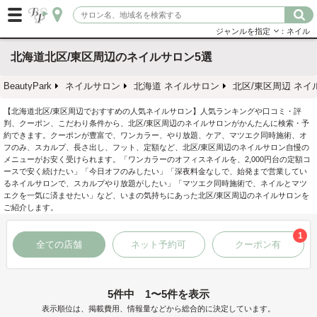
ジャンルを指定
：ネイル
北海道北区/東区周辺のネイルサロン5選
BeautyPark
ネイルサロン
北海道 ネイルサロン
北区/東区周辺 ネイ
【北海道北区/東区周辺でおすすめの人気ネイルサロン】人気ランキングや口コミ・評
判、クーポン、こだわり条件から、北区/東区周辺のネイルサロンがかんたんに検索・予
約できます。クーポンが豊富で、ワンカラー、やり放題、ケア、マツエク同時施術、オ
フのみ、スカルプ、長さ出し、フット、定額など、北区/東区周辺のネイルサロン自慢の
メニューがお安く受けられます。「ワンカラーのオフィスネイルを、2,000円台の定額コ
ースで安く続けたい」「今日オフのみしたい」「深夜料金なしで、始発まで営業してい
るネイルサロンで、スカルプやり放題がしたい」「マツエク同時施術で、ネイルとマツ
エクを一気に済ませたい」など、いまの気持ちにあった北区/東区周辺のネイルサロンを
ご紹介します。
1
全ての店舗
ネット予約可
クーポン有
5件中 1〜5件を表示
表示順位は、掲載費用、情報量などから総合的に決定しています。