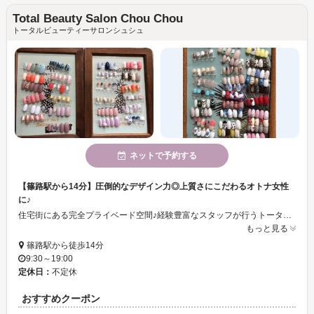
Total Beauty Salon Chou Chou
トータルビューティーサロンシュシュ
ネットで予約する
【篠路駅から14分】圧倒的なデザイン力◎上質さにこだわるオトナ女性
に♪
住宅街にある完全プライベード空間♪経験豊富なスタッフが行うトータルビューティサロン♦スッキリとしたきれいな店内でゆったりとリラックスしながら施術が受けられます。毎日ネイル・デート・イベントなどシンプルから華やかまでその日の気分で決められる豊富なデザインあり♪ハンド×フットでオシャレ女性へ♪セルフホワイトニングもやっています◎
もっと見る
篠路駅から徒歩14分
9:30～19:00
定休日：
不定休
おすすめクーポン