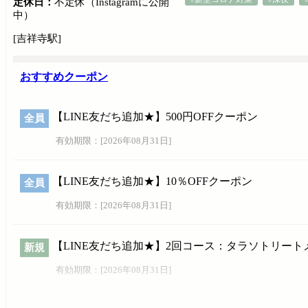
定休日：
不定休（Instagramに公開
中）
[吉祥寺駅]
おすすめクーポン
【LINE友だち追加★】500円OFFクーポン
全員
有効期限：[
2026年08月31日
]
【LINE友だち追加★】10％OFFクーポン
全員
有効期限：[
2026年08月31日
]
【LINE友だち追加★】2回コース：タラソトリー
新規
有効期限：[
2026年08月31日
]