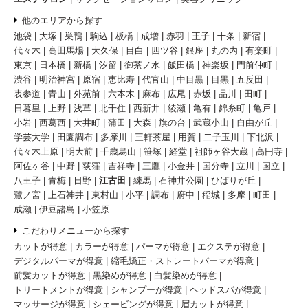
他のエリアから探す
池袋
大塚
巣鴨
駒込
板橋
成増
赤羽
王子
十条
新宿
代々木
高田馬場
大久保
目白
四ツ谷
銀座
丸の内
有楽町
東京
日本橋
新橋
汐留
御茶ノ水
飯田橋
神楽坂
門前仲町
渋谷
明治神宮
原宿
恵比寿
代官山
中目黒
目黒
五反田
表参道
青山
外苑前
六本木
麻布
広尾
赤坂
品川
田町
日暮里
上野
浅草
北千住
西新井
綾瀬
亀有
錦糸町
亀戸
小岩
西葛西
大井町
蒲田
大森
旗の台
武蔵小山
自由が丘
学芸大学
田園調布
多摩川
三軒茶屋
用賀
二子玉川
下北沢
代々木上原
明大前
千歳烏山
笹塚
経堂
祖師ヶ谷大蔵
高円寺
阿佐ヶ谷
中野
荻窪
吉祥寺
三鷹
小金井
国分寺
立川
国立
八王子
青梅
日野
江古田
練馬
石神井公園
ひばりが丘
鷺ノ宮
上石神井
東村山
小平
調布
府中
稲城
多摩
町田
成瀬
伊豆諸島
小笠原
こだわりメニューから探す
カットが得意
カラーが得意
パーマが得意
エクステが得意
デジタルパーマが得意
縮毛矯正・ストレートパーマが得意
前髪カットが得意
黒染めが得意
白髪染めが得意
トリートメントが得意
シャンプーが得意
ヘッドスパが得意
マッサージが得意
シェービングが得意
眉カットが得意