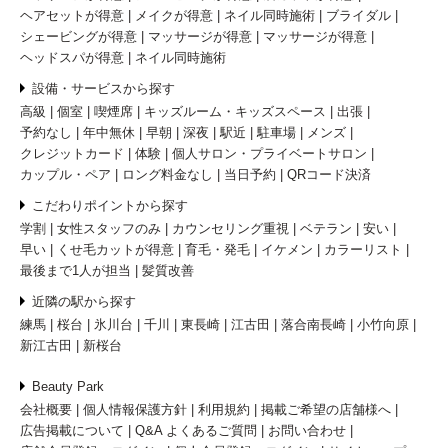
ヘアセットが得意
メイクが得意
ネイル同時施術
ブライダル
シェービングが得意
マッサージが得意
マッサージが得意
ヘッドスパが得意
ネイル同時施術
設備・サービスから探す
高級
個室
喫煙席
キッズルーム・キッズスペース
出張
予約なし
年中無休
早朝
深夜
駅近
駐車場
メンズ
クレジットカード
体験
個人サロン・プライベートサロン
カップル・ペア
ロング料金なし
当日予約
QRコード決済
こだわりポイントから探す
学割
女性スタッフのみ
カウンセリング重視
ベテラン
安い
早い
くせ毛カットが得意
育毛・発毛
イケメン
カラーリスト
最後まで1人が担当
髪質改善
近隣の駅から探す
練馬
桜台
氷川台
千川
東長崎
江古田
落合南長崎
小竹向原
新江古田
新桜台
Beauty Park
会社概要
個人情報保護方針
利用規約
掲載ご希望の店舗様へ
広告掲載について
Q&A よくあるご質問
お問い合わせ