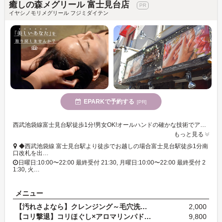
癒しの森メグリール 富士見台店
イヤシノモリメグリール フジミダイテン
EPARKで予約する
[PR]
西武池袋線富士見台駅徒歩1分!男女OK!オールハンドの確かな技術でアロマ、ボディケア・リフレなど多彩なメニューを提供しています♪
もっと見る
◆西武池袋線 富士見台駅より徒歩でお越しの場合富士見台駅徒歩1分南
口改札を出…
日曜日:10:00〜22:00 最終受付 21:30, 月曜日:10:00〜22:00 最終受付 2
1:30, 火…
メニュー
【汚れさよなら】クレンジング～毛穴洗浄＋フェイス…
2,000
【コリ撃退】コリほぐし×アロマリンパドレナージュ80…
9,800