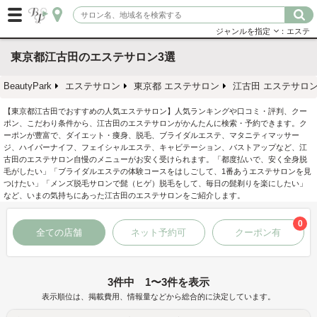
ジャンルを指定
：エステ
東京都江古田のエステサロン3選
BeautyPark
エステサロン
東京都 エステサロン
江古田 エステサロ
【東京都江古田でおすすめの人気エステサロン】人気ランキングや口コミ・評判、クー
ポン、こだわり条件から、江古田のエステサロンがかんたんに検索・予約できます。ク
ーポンが豊富で、ダイエット・痩身、脱毛、ブライダルエステ、マタニティマッサー
ジ、ハイパーナイフ、フェイシャルエステ、キャビテーション、バストアップなど、江
古田のエステサロン自慢のメニューがお安く受けられます。「都度払いで、安く全身脱
毛がしたい」「ブライダルエステの体験コースをはしごして、1番あうエステサロンを見
つけたい」「メンズ脱毛サロンで髭（ヒゲ）脱毛をして、毎日の髭剃りを楽にしたい」
など、いまの気持ちにあった江古田のエステサロンをご紹介します。
0
全ての店舗
ネット予約可
クーポン有
3件中 1〜3件を表示
表示順位は、掲載費用、情報量などから総合的に決定しています。