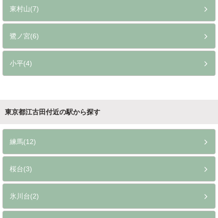
東村山(7)
鷺ノ宮(6)
小平(4)
東京都江古田付近の駅から探す
練馬(12)
桜台(3)
氷川台(2)