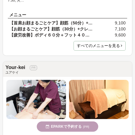
7:30, 火…
メニュー
【首肩お顔まるごとケア】顔筋（50分）+クレンジング…
9,100
【お顔まるごとケア】顔筋（30分）+クレンジング&…
7,100
【疲労改善】ボディ６０分＋フット４０分（通常価格…
9,600
すべてのメニューを見る
Your-kei
ユアケイ
EPARKで予約する
[PR]