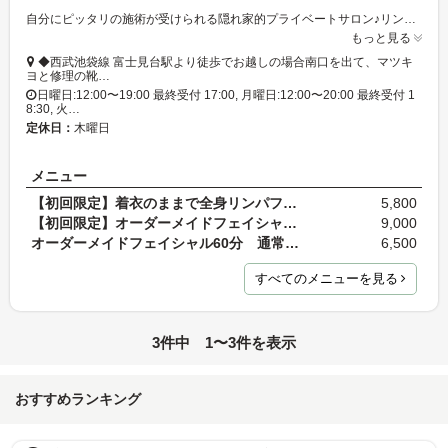
自分にピッタリの施術が受けられる隠れ家的プライベートサロン♪リンパを促し、全身の血流を流しています。フェイシャルは、オーダーメイドで、!魅力的なラインナップの多彩なメニューをご用意しております。
もっと見る
◆西武池袋線 富士見台駅より徒歩でお越しの場合南口を出て、マツキ
ヨと修理の靴…
日曜日:12:00〜19:00 最終受付 17:00, 月曜日:12:00〜20:00 最終受付 1
8:30, 火…
定休日：
木曜日
メニュー
【初回限定】着衣のままで全身リンパフロー60分(疲労…
5,800
【初回限定】オーダーメイドフェイシャル＋背面マッ…
9,000
オーダーメイドフェイシャル60分 通常価格8,800円
6,500
すべてのメニューを見る
3件中 1〜3件を表示
おすすめランキング