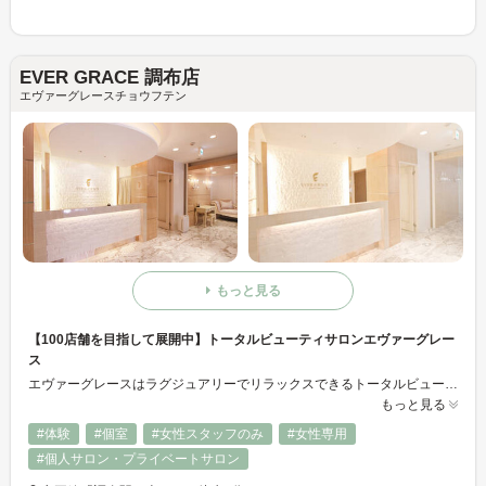
EVER GRACE 調布店
エヴァーグレースチョウフテン
もっと見る
【100店舗を目指して展開中】トータルビューティサロンエヴァーグレー
ス
エヴァーグレースはラグジュアリーでリラックスできるトータルビューティサロンです。日本では数少ない目元ケアコース、スピーディーでキレイな仕上がりの脱毛、最新マシンと巧みなハンドトリートメントのボディケアでトータルビューティーをサポート「体と心が美しくなることで幸せになっていただきたい」という想いで積極的に高性能マシンを導入し徹底した研修体制でお客様一人ひとりのお悩みにお応えします。ネット割がお得です
もっと見る
#体験
#個室
#女性スタッフのみ
#女性専用
#個人サロン・プライベートサロン