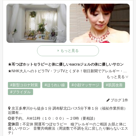
もっと見る
★耳つぼホットセラピーと体に優しいsacraジェルの体に優しいサロン
★NHK大人へのトビラTV・フジTVとくダネ！朝日新聞でアレルギー・トラブル取材・出演・情報協力 ★sacra認定ネイリスト講習スタート・安全なプロを育成します。 sacraジェルはお肌の弱い方、体を思いやるネイルです。 【アレルギー駈込みは只今休止】理研研究所で監修の安全性の高い化粧ベースの商材を使用。 美の追求は優しい商材で目や脳を大切に！目のトラブルは全ての不調やアレルギーを誘発。
もっと見る
#新型コロナ対策
#ほうれい線
#小顔マッサージ
#肌質改善
#ブライダル
ブログ 1件
京王多摩川から徒歩１分 調布駅北口バス5分下車１分（福祉作業所前）
近隣有…
要予約。 AＭ11時（１０：００）～２0時（要相談）
定休日：
不定休 開運耳つぼセラピー 瞼アレルギーのご相談 お肌と体に
優しいサロン 音響共鳴療法（周波数で不調を元に戻したり触らないエス
テ）