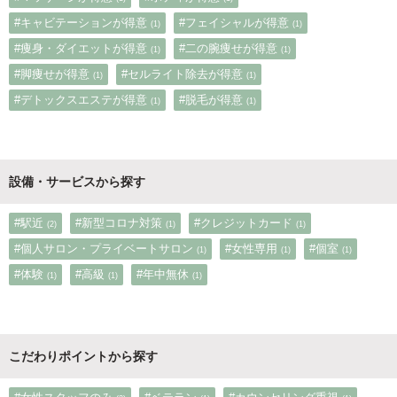
#キャビテーションが得意
#フェイシャルが得意
(1)
(1)
#痩身・ダイエットが得意
#二の腕痩せが得意
(1)
(1)
#脚痩せが得意
#セルライト除去が得意
(1)
(1)
#デトックスエステが得意
#脱毛が得意
(1)
(1)
設備・サービスから探す
#駅近
#新型コロナ対策
#クレジットカード
(2)
(1)
(1)
#個人サロン・プライベートサロン
#女性専用
#個室
(1)
(1)
(1)
#体験
#高級
#年中無休
(1)
(1)
(1)
こだわりポイントから探す