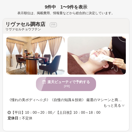
9件中 1〜9件を表示
表示順位は、掲載費用、情報量などから総合的に決定しています。
リヴァセル調布店
リヴァセルチョウフテン
楽天ビューティで予約する
[PR]
《憧れの美ボディへ☆彡》《自慢の知識＆技術》 厳選のマシーンと商材でお客様のお身体やお肌のメンテナンス◎ 知識・技術共に実力のあるスタッフがお客様を内面的・外面的に全力でサポート◎ 「リヴァセル造顔小顔フェイシャル」「オーダーメイド痩身コース」「寝ているだけでセルフ痩身エステ」などお客様の理想を叶えるため、種類豊富にメニューをご用意しております♪ “高品質×高技術”洗練された技術を体験したい方は是非【リヴァセル調布店】にお越し下さい♪
もっと見る
【平日】10：00～20：00／【土日祝】10：00～18：00
定休日：
不定休