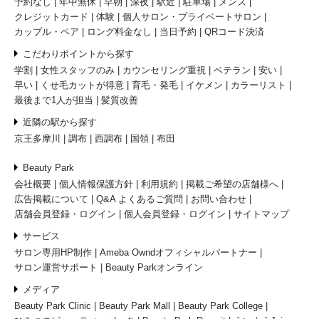
予約なし
年中無休
早朝
深夜
駅近
駐車場
メンズ
クレジットカード
体験
個人サロン・プライベートサロン
カップル・ペア
ロング料金なし
当日予約
QRコード決済
こだわりポイントから探す
学割
女性スタッフのみ
カウンセリング重視
ベテラン
安い
早い
くせ毛カットが得意
育毛・発毛
イケメン
カラーリスト
最後まで1人が担当
髪質改善
近隣の駅から探す
京王多摩川
調布
西調布
国領
布田
Beauty Park
会社概要
個人情報保護方針
利用規約
掲載ご希望の店舗様へ
広告掲載について
Q&A よくあるご質問
お問い合わせ
店舗会員登録・ログイン
個人会員登録・ログイン
サイトマップ
サービス
サロン専用HP制作
Ameba Owndオフィシャルパートナー
サロン運営サポート
Beauty Parkオンライン
メディア
Beauty Park Clinic
Beauty Park Mall
Beauty Park College