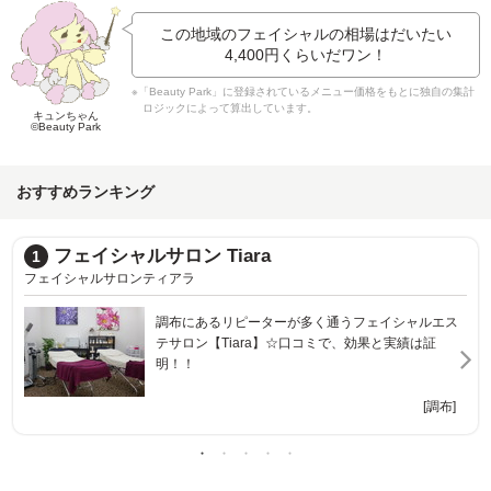
この地域のフェイシャルの相場はだいたい
4,400円
くらいだワン！
※「Beauty Park」に登録されているメニュー価格をもとに独自の集計
ロジックによって算出しています。
キュンちゃん
©Beauty Park
おすすめランキング
スリムビューティハウス 調布店
2
スリムビューティハウスチョウフテン
【調布駅3分】《初回限定でお得に体験》大人気!!
【骨盤ダイエット】東洋美容×エステで健康美をGET
★
[調布]