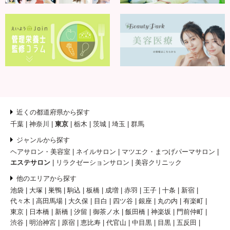
近くの都道府県から探す
千葉
神奈川
東京
栃木
茨城
埼玉
群馬
ジャンルから探す
ヘアサロン・美容室
ネイルサロン
マツエク・まつげパーマサロン
エステサロン
リラクゼーションサロン
美容クリニック
他のエリアから探す
池袋
大塚
巣鴨
駒込
板橋
成増
赤羽
王子
十条
新宿
代々木
高田馬場
大久保
目白
四ツ谷
銀座
丸の内
有楽町
東京
日本橋
新橋
汐留
御茶ノ水
飯田橋
神楽坂
門前仲町
渋谷
明治神宮
原宿
恵比寿
代官山
中目黒
目黒
五反田