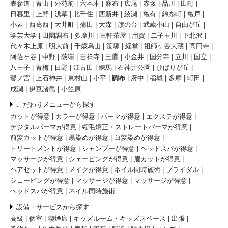
表参道
青山
外苑前
六本木
麻布
広尾
赤坂
品川
田町
日暮里
上野
浅草
北千住
西新井
綾瀬
亀有
錦糸町
亀戸
小岩
西葛西
大井町
蒲田
大森
旗の台
武蔵小山
自由が丘
学芸大学
田園調布
多摩川
三軒茶屋
用賀
二子玉川
下北沢
代々木上原
明大前
千歳烏山
笹塚
経堂
祖師ヶ谷大蔵
高円寺
阿佐ヶ谷
中野
荻窪
吉祥寺
三鷹
小金井
国分寺
立川
国立
八王子
青梅
日野
江古田
練馬
石神井公園
ひばりが丘
鷺ノ宮
上石神井
東村山
小平
調布
府中
稲城
多摩
町田
成瀬
伊豆諸島
小笠原
こだわりメニューから探す
カットが得意
カラーが得意
パーマが得意
エクステが得意
デジタルパーマが得意
縮毛矯正・ストレートパーマが得意
前髪カットが得意
黒染めが得意
白髪染めが得意
トリートメントが得意
シャンプーが得意
ヘッドスパが得意
マッサージが得意
シェービングが得意
眉カットが得意
ヘアセットが得意
メイクが得意
ネイル同時施術
ブライダル
シェービングが得意
マッサージが得意
マッサージが得意
ヘッドスパが得意
ネイル同時施術
設備・サービスから探す
高級
個室
喫煙席
キッズルーム・キッズスペース
出張