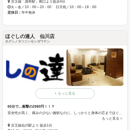
京王線「調布駅」南口より徒歩4分
火～金／10：00～20：00 日月祝／10：00～18：00
定休日：
年中無休
ほぐしの達人 仙川店
ホグシノタツジンセンガワテン
もっと見る
60分で…衝撃の2980円！！？
安全性が高く、痛みの少ない施術なのに、しっかりと身体の芯までほぐしてくれるから、サラリーマンから主婦の方まで大好評！のリラクゼーションスペースです☆★☆
もっと見る
京王線仙川駅より 徒歩1分