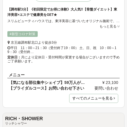
【調布駅3分】《初回限定でお得に体験》大人気!!【骨盤ダイエット】東
洋美容×エステで健康美をGET★
スリムビューティハウスでは、東洋美容に基づいたオリジナル施術で、健康的に美しくなることをご提案☆トラブルを原因から見つめ直し、痩せやすい体質へと導きます。自己流ダイエットでは難しい、部分痩せや大幅サイズダウンもスリムにお任せ!!プロによる手技×最新マシンでお悩みにそったアプローチ方法をご提案致します♪エステティシャンと二人三脚でリバウンドしにくいカラダ作りを叶えませんか？
もっと見る
#新型コロナ対策
京王線調布駅北口より徒歩3分
平日 11：00～21：30（受付終了19：00） 土、日、祝 10：00～1
9：30（受付終…
定休日：
月により定休日・受付時間が変更する場合がございますので予め
ご了承願います。
メニュー
【気になる部位集中シェイプ】59万人が体験!!骨盤ダ…
¥ 23,100
【ブライダルコース】お問い合わせ下さい
要問い合わせ
すべてのメニューを見る
RICH・SHOWER
リッチシャワー