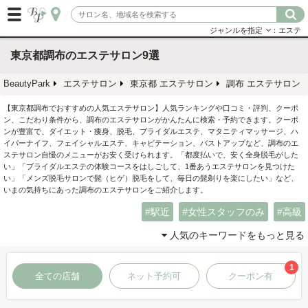
ジャンルを指定
：エステ
東京都調布のエステサロン9選
BeautyPark
エステサロン
東京都 エステサロン
調布 エステサロン
【東京都調布でおすすめの人気エステサロン】人気ランキングや口コミ・評判、クーポ
ン、こだわり条件から、調布のエステサロンがかんたんに検索・予約できます。クーポ
ンが豊富で、ダイエット・痩身、脱毛、ブライダルエステ、マタニティマッサージ、ハ
イパーナイフ、フェイシャルエステ、キャビテーション、バストアップなど、調布のエ
ステサロン自慢のメニューがお安く受けられます。「都度払いで、安く全身脱毛がした
い」「ブライダルエステの体験コースをはしごして、1番あうエステサロンを見つけた
い」「メンズ脱毛サロンで髭（ヒゲ）脱毛をして、毎日の髭剃りを楽にしたい」など、
いまの気持ちにあった調布のエステサロンをご紹介します。
駅近
女性スタッフのみ
高級
人気のキーワードをもっと見る
1
全ての店舗
ネット予約可
クーポン有