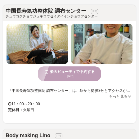
中国長寿気功整体院 調布センター
チュウゴクチョウジュキコウセイタイインチョウフセンター
楽天ビューティで予約する
[PR]
「中国長寿気功整体院 調布センター」は、駅から徒歩3分とアクセスが便利で通いやすい◎本場の中国で習得した高い技術と女性の院長ならではの、細かい悩みも改善したいという丁寧な対応で高評価を得ています♪ 店内は白を基調としたシンプルな内装に、カーテンで仕切りをつくることによって個室感覚でゆったりと施術を受けていただけます！丁寧にカウンセリングをし、実際にお客様の状態を見て・触れることにより「お悩みの原因をしっかり見極め」アプローチしていきます☆全身の歪みを改善することで、疲れも取れリフレッシュできます！ 様々な用途に合わせたメニューの中でも「小顔小尻矯正」は小顔・小尻と一緒に肩こりなども改善できる女性が嬉しいコースです☆表面だけでなく、基礎となる骨盤や身体全体を調整し効果を引き出しつつ、リンパの流れを促進し、スッキリとしたラインをつくります♪ 他店で効果が得られなかった方や、身体のお悩みを改善したい方、疲れを取りたい方は、ぜひ一度お試しください！
もっと見る
11：00～20：00
定休日：
火曜日
Body making Lino