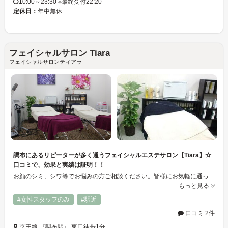
10:00～23:30 ※最終受付22:20
定休日：
年中無休
フェイシャルサロン Tiara
フェイシャルサロンティアラ
調布にあるリピーターが多く通うフェイシャルエステサロン【Tiara】☆
口コミで、効果と実績は証明！！
お顔のシミ、シワ等でお悩みの方ご相談ください。皆様にお気軽に通って頂けるよう一回ずつのお支払いと癒しの空間を提供しております♪主にフェイシャルのマッサージをオールハンドでメインにしているサロンです。お化粧品の強要等しておりません。お気軽にお越しください！予約受付時間は17時迄になっておりますので宜しくお願いします。 女性専用サロン・予約制になりますのでご来店の際は予約をとってお越しください☆
もっと見る
#女性スタッフのみ
#駅近
口コミ 2件
京王線 『調布駅』 東口徒歩1分