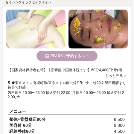
セイシンケイラクセイタイイン
EPARKで予約する
[PR]
【国家資格保持者在籍】【旧青龍中国整体院です!】60分4,400円~!施術歴20年以上◎本場中国の熟練セラピストによる本格施術が自慢☆体のエネルギーの通り道を整えて身体の中から健康で美しく♪
もっと見る
◆東京メトロ有楽町線/東京メトロ南北線/JR中央・総武線 飯田橋駅より
徒歩でお越…
日曜日:10:00〜23:00 最終受付 22:00, 月曜日:10:00〜23:00 最終受付 2
2:00, 火…
メニュー
整体+骨盤矯正90分
8,500
美容針 60分
9,800
経絡整体60分
4,500