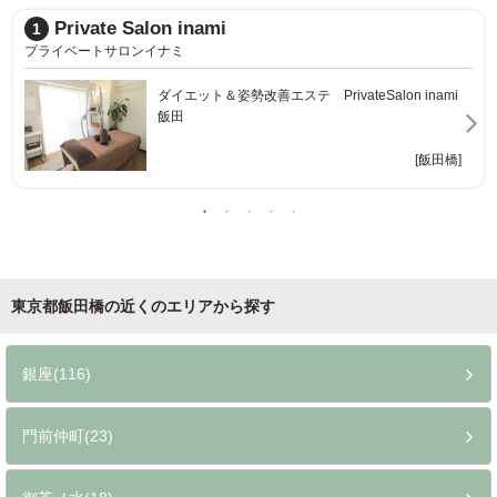
K-SkinCare(スキンケア)
2
ケイ スキンケア
[飯田橋]
東京都飯田橋の近くのエリアから探す
銀座(116)
門前仲町(23)