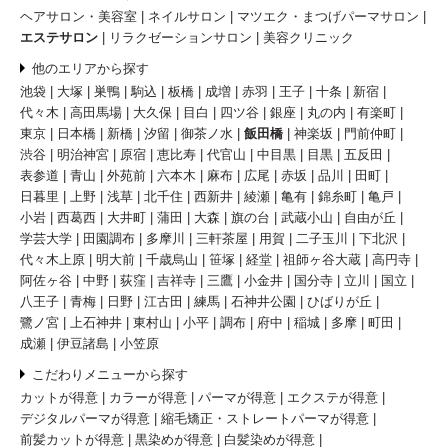
ヘアサロン・美容室
ネイルサロン
マツエク・まつげパーマサロン
エステサロン
リラクゼーションサロン
美容クリニック
他のエリアから探す
池袋
大塚
巣鴨
駒込
板橋
成増
赤羽
王子
十条
新宿
代々木
高田馬場
大久保
目白
四ツ谷
銀座
丸の内
有楽町
東京
日本橋
新橋
汐留
御茶ノ水
飯田橋
神楽坂
門前仲町
渋谷
明治神宮
原宿
恵比寿
代官山
中目黒
目黒
五反田
表参道
青山
外苑前
六本木
麻布
広尾
赤坂
品川
田町
日暮里
上野
浅草
北千住
西新井
綾瀬
亀有
錦糸町
亀戸
小岩
西葛西
大井町
蒲田
大森
旗の台
武蔵小山
自由が丘
学芸大学
田園調布
多摩川
三軒茶屋
用賀
二子玉川
下北沢
代々木上原
明大前
千歳烏山
笹塚
経堂
祖師ヶ谷大蔵
高円寺
阿佐ヶ谷
中野
荻窪
吉祥寺
三鷹
小金井
国分寺
立川
国立
八王子
青梅
日野
江古田
練馬
石神井公園
ひばりが丘
鷺ノ宮
上石神井
東村山
小平
調布
府中
稲城
多摩
町田
成瀬
伊豆諸島
小笠原
こだわりメニューから探す
カットが得意
カラーが得意
パーマが得意
エクステが得意
デジタルパーマが得意
縮毛矯正・ストレートパーマが得意
前髪カットが得意
黒染めが得意
白髪染めが得意