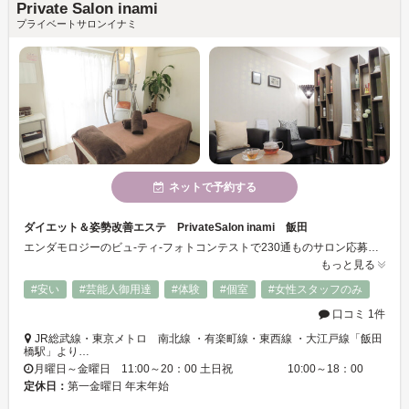
Private Salon inami
プライベートサロンイナミ
ネットで予約する
ダイエット＆姿勢改善エステ PrivateSalon inami 飯田
エンダモロジーのビュ-ティ-フォトコンテストで230通ものサロン応募の中から審査員特別賞受賞☆結果の出るサロンとして沢山のご支持を頂いております。お客様の身体に合わせた最速効果メニュ-を作成します！ぜひ一度ご体験下さい♪姉妹店CREBIA☆03-6268-9630JR総武線 【水道橋駅】5分/メトロ・都営地下鉄 【神保町駅】3分
もっと見る
#安い
#芸能人御用達
#体験
#個室
#女性スタッフのみ
口コミ 1件
JR総武線・東京メトロ 南北線 ・有楽町線・東西線 ・大江戸線「飯田
橋駅」より…
月曜日～金曜日 11:00～20：00 土日祝 10:00～18：00
定休日：
第一金曜日 年末年始