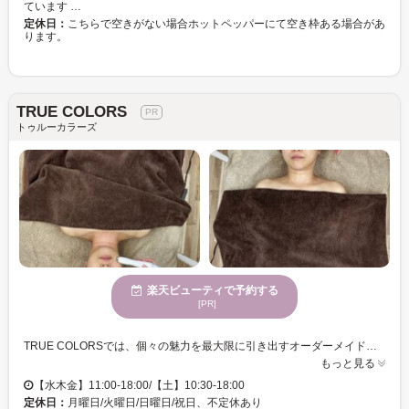
ています …
定休日：
こちらで空きがない場合ホットペッパーにて空き枠ある場合があ
ります。
TRUE COLORS
トゥルーカラーズ
楽天ビューティで予約する
[PR]
TRUE COLORSでは、個々の魅力を最大限に引き出すオーダーメイドフェイシャルサロンを展開しています。静かで穏やかな雰囲気の中、リラックスしながらお客様のビューティ目標を一緒に追求します。独自の嗅覚を使った体質カウンセリングと肌分析機器を駆使し、その日の気分を取り入れたカスタムメニューをご提案します。上質なサービスは、様々な年齢層の方々から好評を得ています。お客様一人ひとりに専念したメニュー提案により、理想の美を叶えるサポートを行います。心が静まるTRUE COLORSで、日常を忘れる至福の時間をお過ごしください。静かな個室で、自然とエレガントな魅力を引き立てるスキンケアアドバイスも提供しております。
もっと見る
【水木金】11:00-18:00/【土】10:30-18:00
定休日：
月曜日/火曜日/日曜日/祝日、不定休あり