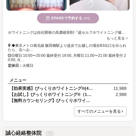
EPARKで予約する
[PR]
ホワイトニングは自社開発の高濃縮溶剤!『超セルフホワイトニング級』を体験!!メディアで話題沸騰中の『びっくりホワイトニング』でツルピカなホワイトニング★他店でホワイトニング効果なしの方が多数継続!
もっと見る
◆東京メトロ南北線 飯田橋駅より徒歩でお越しの場合B3出口を出られ
たら、右へお…
日曜日:10:00〜20:00 最終受付 19:00, 月曜日:11:00〜21:00 最終受付 2
0:00, 火…
定休日：
火曜日
メニュー
【効果実感】びっくりホワイトニング®(45分)
11,988
【お試し】びっくりホワイトニング®（10分）
2,988
【無料カウンセリング】びっくりホワイトニング®ご相…
すべてのメニューを見る
誠心経絡整体院