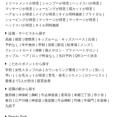
トリートメントが得意
シャンプーが得意
ヘッドスパが得意
マッサージが得意
シェービングが得意
眉カットが得意
ヘアセットが得意
メイクが得意
ネイル同時施術
ブライダル
シェービングが得意
マッサージが得意
マッサージが得意
ヘッドスパが得意
ネイル同時施術
設備・サービスから探す
高級
個室
喫煙席
キッズルーム・キッズスペース
出張
予約なし
年中無休
早朝
深夜
駅近
駐車場
メンズ
クレジットカード
体験
個人サロン・プライベートサロン
カップル・ペア
ロング料金なし
当日予約
QRコード決済
こだわりポイントから探す
学割
女性スタッフのみ
カウンセリング重視
ベテラン
安い
早い
くせ毛カットが得意
育毛・発毛
イケメン
カラーリスト
最後まで1人が担当
髪質改善
近隣の駅から探す
飯田橋
神保町
麹町
牛込神楽坂
茗荷谷
本郷三丁目
市ケ谷
春日
江戸川橋
神楽坂
後楽園
牛込柳町
竹橋
半蔵門
水道橋
九段下
Beauty Park