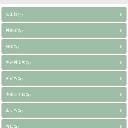
飯田橋(7)
神保町(5)
麹町(3)
牛込神楽坂(3)
茗荷谷(2)
本郷三丁目(2)
市ケ谷(2)
春日(2)