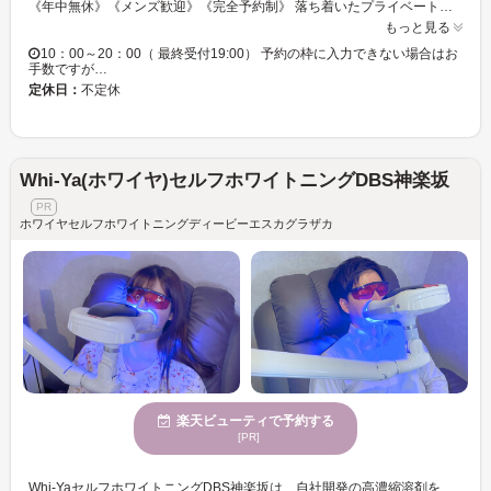
《年中無休》《メンズ歓迎》《完全予約制》 落ち着いたプライベート空間で、ほかのお客様を気にせずゆったりとお過ごしいただけます。フェイシャルからデコルテまで、すべてオールハンドで丁寧にケアし、明るく透明感のあるお肌へ。施術後は「ファンデーションを塗ったみたい」と驚かれる方が多く、毛穴の目立たないなめらかな陶器肌に仕上がります。 まず、サロンに用意しておりますクレンジングと洗顔でお肌を整えていただます。 やさしく栄養を与えながら不要な角質だけを取り除きます。 パックでお肌を落ち着かせた後は、スチームに包まれながらリンパに沿ってオイルトリートメント。小顔感やフェイスラインのすっきり感も期待できます。 オプションでは、ドライヘッドスパや痛くない小顔矯正、デコルテケアも追加可能です（単体予約不可） 施術後はサロンのコスメでメイクもでき、メイクのりの違いを実感していただけます。 お手入れやメイクのアドバイスも、ゆったりとした時間の中でお伝えしています。
もっと見る
10：00～20：00（ 最終受付19:00） 予約の枠に入力できない場合はお
手数ですが…
定休日：
不定休
Whi-Ya(ホワイヤ)セルフホワイトニングDBS神楽坂
ホワイヤセルフホワイトニングディービーエスカグラザカ
楽天ビューティで予約する
[PR]
Whi-YaセルフホワイトニングDBS神楽坂は、自社開発の高濃縮溶剤を使用したホワイトニングが特徴で、『超セルフホワイトニング級』の体験を提供。メディアでも注目されている『びっくりホワイトニング』でツルピカな歯を手に入れませんか？ホワイトニング効果を実感できなかった方にも、新しい自分を発見するチャンス！初回はスタッフが手順を丁寧に説明しますので、安心してお試しください。幅広い年齢層の皆様にご利用いただいており、個室やバリアフリー設備が整ったプライベートサロンで、自分磨きを楽しんでみてください。さまざまな支払い方法で便利にご利用いただけます。Whi-YaセルフホワイトニングDBS神楽坂でお待ちしております。