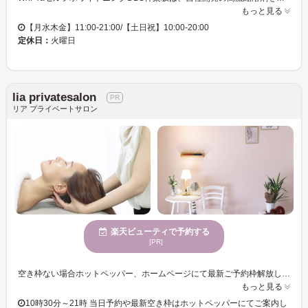
もっと見る
【月水木金】11:00-21:00/【土日祝】10:00-20:00
定休日：
火曜日
lia privatesalon
リア プライベートサロン
楽天ビューティで予約する
[PR]
空き枠ない場合ホットペッパー、ホームページにて最新ご予約枠解放しております。飯田橋、神楽坂、牛込神楽坂3駅の駅近くでアクセス便利◎ バリエーション豊富なフェイシャルとハワイのロミロミ式アロママッサージとホットストーン、全身ケアできる貸切プライベートサロンです。かしこまり過ぎないアットホームなサロンです。勧誘は一切致しませんのでご安心くださいね。リピーター様も何度でも通いやすいリーズナブルな価格です。日々のストレスを少しでも癒せるように心を込めておもてなしいたします。男性はフェイシャルコースのみご案内可能です カイノア下北沢／市ヶ谷／四谷早稲田／ハーブピーリング／小顔／毛穴／ドライヘッドスパ／韓国肌管理ララピール
もっと見る
10時30分～21時 当日予約や最新空き枠はホットペッパーにてご案内し