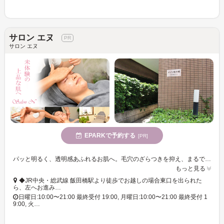
サロン エヌ
サロン エヌ
EPARKで予約する
[PR]
パッと明るく、透明感あふれるお肌へ。毛穴のざらつきを抑え、まるで上質な陶器のようになめらかな肌へと導きます。リラックスできるオールハンド施術が魅力の、隠れ家的フェイシャルエステサロン。
もっと見る
◆JR中央・総武線 飯田橋駅より徒歩でお越しの場合東口を出られた
ら、左へお進み…
日曜日:10:00〜21:00 最終受付 19:00, 月曜日:10:00〜21:00 最終受付 1
9:00, 火…