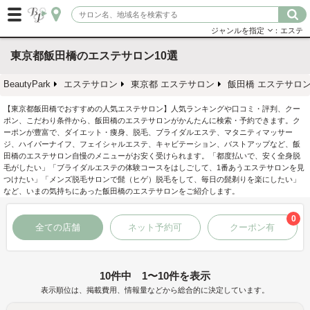
ジャンルを指定
：エステ
東京都飯田橋のエステサロン10選
BeautyPark
エステサロン
東京都 エステサロン
飯田橋 エステサロ
【東京都飯田橋でおすすめの人気エステサロン】人気ランキングや口コミ・評判、クー
ポン、こだわり条件から、飯田橋のエステサロンがかんたんに検索・予約できます。ク
ーポンが豊富で、ダイエット・痩身、脱毛、ブライダルエステ、マタニティマッサー
ジ、ハイパーナイフ、フェイシャルエステ、キャビテーション、バストアップなど、飯
田橋のエステサロン自慢のメニューがお安く受けられます。「都度払いで、安く全身脱
毛がしたい」「ブライダルエステの体験コースをはしごして、1番あうエステサロンを見
つけたい」「メンズ脱毛サロンで髭（ヒゲ）脱毛をして、毎日の髭剃りを楽にしたい」
など、いまの気持ちにあった飯田橋のエステサロンをご紹介します。
0
全ての店舗
ネット予約可
クーポン有
10件中 1〜10件を表示
表示順位は、掲載費用、情報量などから総合的に決定しています。