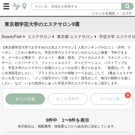
ジャンルを指定
：エステ
東京都学芸大学のエステサロン9選
BeautyPark
エステサロン
東京都 エステサロン
学芸大学 エステサ
【東京都学芸大学でおすすめの人気エステサロン】人気ランキングや口コミ・評判、ク
ーポン、こだわり条件から、学芸大学のエステサロンがかんたんに検索・予約できま
す。クーポンが豊富で、ダイエット・痩身、脱毛、ブライダルエステ、マタニティマッ
サージ、ハイパーナイフ、フェイシャルエステ、キャビテーション、バストアップな
ど、学芸大学のエステサロン自慢のメニューがお安く受けられます。「都度払いで、安
く全身脱毛がしたい」「ブライダルエステの体験コースをはしごして、1番あうエステサ
ロンを見つけたい」「メンズ脱毛サロンで髭（ヒゲ）脱毛をして、毎日の髭剃りを楽に
したい」など、いまの気持ちにあった学芸大学のエステサロンをご紹介します。
0
全ての店舗
ネット予約可
クーポン有
9件中 1〜9件を表示
表示順位は、掲載費用、情報量などから総合的に決定しています。