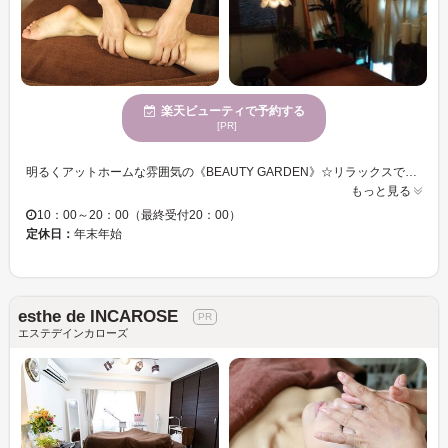
楽天ビューティで予約する
[PR]
明るくアットホームな雰囲気の《BEAUTY GARDEN》☆リラックスできる店内空間が◎「完全予約制」・「女性専用」のエステサロンです♪ 日々スキルをあげるよう努力しているスタッフが、丁寧な「カウンセリング」と、細やかな「施術」で、女性の“きれいになりたい”という気持ちにお応えいたします！ あなたも是非《BEAUTY GARDEN》の技術を体験してみては？お客様のご来店を心よりお待ちしております。
もっと見る
10：00～20：00（最終受付20：00）
定休日：
年末年始
esthe de INCAROSE
エステデインカローズ