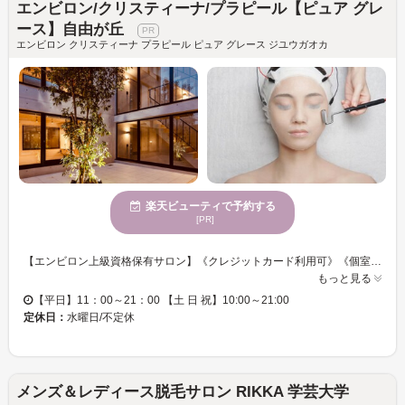
エンビロン/クリスティーナ/プラピール【ピュア グレ
ース】自由が丘
エンビロン クリスティーナ プラピール ピュア グレース ジユウガオカ
楽天ビューティで予約する
[PR]
【エンビロン上級資格保有サロン】《クレジットカード利用可》《個室あり》 ◆エンビロンフェイシャル シミ、シワ、目の下のたるみ、顔のたるみ、くすみ、老け顔、なんでもご相談ください◎ 通う度に綺麗に、美肌にそして輝くようなお肌にします！ お客様の”キレイ”をしっかりサポート◎感動するエステをお届けします☆彡 “高品質×高技術”洗練された技術を体験したい方は是非【ピュアグレース】にお越し下さい♪
もっと見る
【平日】11：00～21：00 【土 日 祝】10:00～21:00
定休日：
水曜日/不定休
メンズ＆レディース脱毛サロン RIKKA 学芸大学