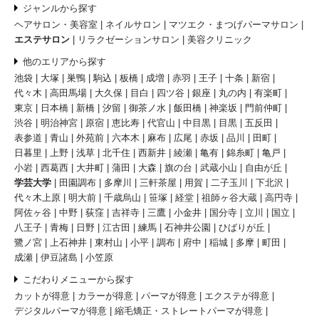
ジャンルから探す
ヘアサロン・美容室
ネイルサロン
マツエク・まつげパーマサロン
エステサロン
リラクゼーションサロン
美容クリニック
他のエリアから探す
池袋
大塚
巣鴨
駒込
板橋
成増
赤羽
王子
十条
新宿
代々木
高田馬場
大久保
目白
四ツ谷
銀座
丸の内
有楽町
東京
日本橋
新橋
汐留
御茶ノ水
飯田橋
神楽坂
門前仲町
渋谷
明治神宮
原宿
恵比寿
代官山
中目黒
目黒
五反田
表参道
青山
外苑前
六本木
麻布
広尾
赤坂
品川
田町
日暮里
上野
浅草
北千住
西新井
綾瀬
亀有
錦糸町
亀戸
小岩
西葛西
大井町
蒲田
大森
旗の台
武蔵小山
自由が丘
学芸大学
田園調布
多摩川
三軒茶屋
用賀
二子玉川
下北沢
代々木上原
明大前
千歳烏山
笹塚
経堂
祖師ヶ谷大蔵
高円寺
阿佐ヶ谷
中野
荻窪
吉祥寺
三鷹
小金井
国分寺
立川
国立
八王子
青梅
日野
江古田
練馬
石神井公園
ひばりが丘
鷺ノ宮
上石神井
東村山
小平
調布
府中
稲城
多摩
町田
成瀬
伊豆諸島
小笠原
こだわりメニューから探す
カットが得意
カラーが得意
パーマが得意
エクステが得意
デジタルパーマが得意
縮毛矯正・ストレートパーマが得意