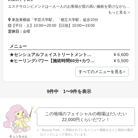
エステサロンビメンドは一人一人のお客様が質の高い施術を受けながら、心からリラックスしていただけるエステティックサロンを目指しています。 日頃、知らず知らずのうちにたまっている心と体の疲れを癒しながら、さらに若々しさや美しさを手に入れてください。スタッフ一同、きめ細かいカウンセリングとそれぞれのお客様にあったお手入れを心をこめて・・・をいつも心がけています。
もっと見る
東急東横線「学芸大学駅」 「都立大学駅」徒歩10分
【平日・土】10:00〜20:00 【日祝】10:00〜19:00
定休日：
金曜
メニュー
★センシュアルフェイストリートメント【施術時間70分…
¥ 6,600
★ヒーリングパワー【施術時間60分+カウンセリング30…
¥ 5,500
すべてのメニューを見る
9件中 1〜9件を表示
この地域のフェイシャルの相場はだいたい
22,000円
くらいだワン！
※「Beauty Park」に登録されているメニュー価格をもとに独自の集計
ロジックによって算出しています。
キュンちゃん