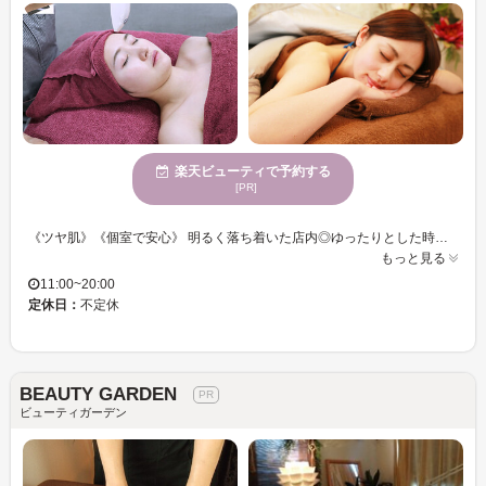
楽天ビューティで予約する
[PR]
《ツヤ肌》《個室で安心》 明るく落ち着いた店内◎ゆったりとした時間をお過ごしいただけます♪ 厳選のマシーンと商材でお客様のお身体やお肌のメンテナンス◎ 知識・技術共に実力のあるスタッフがお客様を内面的・外面的に全力でサポート◎ これまでの施術に満足できなかった方もお試し下さい♪ ＜ベルミーランド学芸大学店＞で、あなたも理想の美を目指してみませんか！！
もっと見る
11:00~20:00
定休日：
不定休
BEAUTY GARDEN
ビューティガーデン