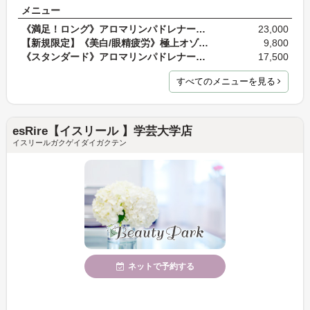
メニュー
《満足！ロング》アロマリンパドレナージュ ※両面全…
23,000
【新規限定】《美白/眼精疲労》極上オゾンラテ＋エク…
9,800
《スタンダード》アロマリンパドレナージュ ※背面+デ…
17,500
すべてのメニューを見る
esRire【イスリール 】学芸大学店
イスリールガクゲイダイガクテン
ネットで予約する