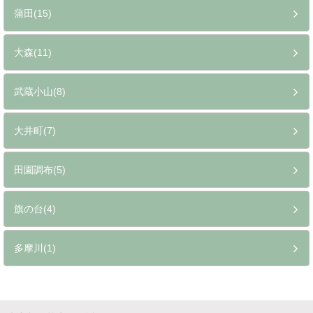
蒲田(15)
大森(11)
武蔵小山(8)
大井町(7)
田園調布(5)
旗の台(4)
多摩川(1)