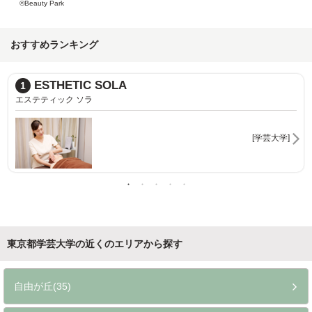
©Beauty Park
おすすめランキング
BEAUTY GARDEN
2
ビューティガーデン
芸大学]
[学芸大学]
東京都学芸大学の近くのエリアから探す
自由が丘(35)