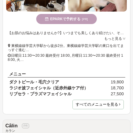
EPARKで予約する
[PR]
【お肌のお悩みはありませんか?】いつまでも美しくあり続けたい、そんな想いを抱えた大人女性を応援♪エステ歴21年の熟練スタップが、美しく歳を重ねるお手伝いをいたします。
もっと見る
東横線線学芸大学駅から徒歩2分。東横線線学芸大学駅の東口を出てま
っすぐ進む…
日曜日:11:30〜20:30 最終受付 18:00, 月曜日:11:30〜20:30 最終受付 1
8:00, 火…
メニュー
ダクトピール・毛穴クリア
19,800
ラジオ波フェイシャル（近赤外線ケア付）
18,700
リブセラ・プラズマフェイシャル
27,500
すべてのメニューを見る
Câlin
カラン