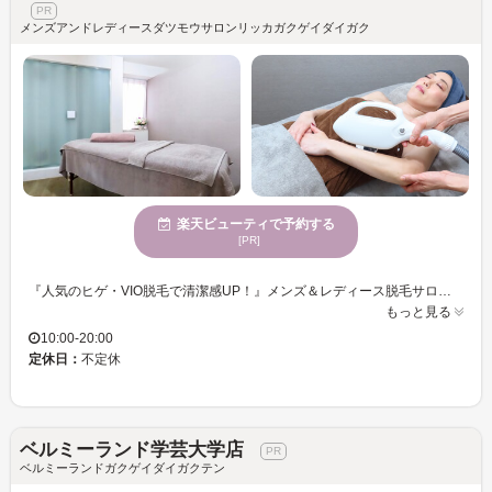
メンズアンドレディースダツモウサロンリッカガクゲイダイガク
楽天ビューティで予約する
[PR]
『人気のヒゲ・VIO脱毛で清潔感UP！』メンズ＆レディース脱毛サロン RIKKA 学芸大学では、お客様のニーズに合わせた多彩な脱毛メニューを提供しています。男女問わず大人気の全身脱毛やVIO、気になる部位を徹底ケアするヒゲ脱毛など、多様な年齢層の方々から支持されています。特に、アイブロウワックスは現役メイクアップアーティストによるデザインで、ヘアメイク経験を活かし一人ひとりの骨格・雰囲気に合わせた『オーダーメイド眉デザイン』で見た目印象UPに！肌、見た目をキレイにすることを仕事にしてきたので肌状態を見ながらお客様に合わせた施術はお任せください☆RIKKA 学芸大学でリラックスして頂ける快適な空間で最高のおもてなしをご提供致します。EnglishOK!
もっと見る
10:00-20:00
定休日：
不定休
ベルミーランド学芸大学店
ベルミーランドガクゲイダイガクテン