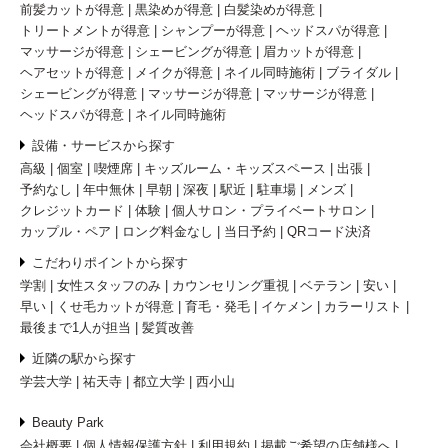
前髪カットが得意
黒染めが得意
白髪染めが得意
トリートメントが得意
シャンプーが得意
ヘッドスパが得意
マッサージが得意
シェービングが得意
眉カットが得意
ヘアセットが得意
メイクが得意
ネイル同時施術
ブライダル
シェービングが得意
マッサージが得意
マッサージが得意
ヘッドスパが得意
ネイル同時施術
設備・サービスから探す
高級
個室
喫煙席
キッズルーム・キッズスペース
出張
予約なし
年中無休
早朝
深夜
駅近
駐車場
メンズ
クレジットカード
体験
個人サロン・プライベートサロン
カップル・ペア
ロング料金なし
当日予約
QRコード決済
こだわりポイントから探す
学割
女性スタッフのみ
カウンセリング重視
ベテラン
安い
早い
くせ毛カットが得意
育毛・発毛
イケメン
カラーリスト
最後まで1人が担当
髪質改善
近隣の駅から探す
学芸大学
祐天寺
都立大学
西小山
Beauty Park
会社概要
個人情報保護方針
利用規約
掲載ご希望の店舗様へ