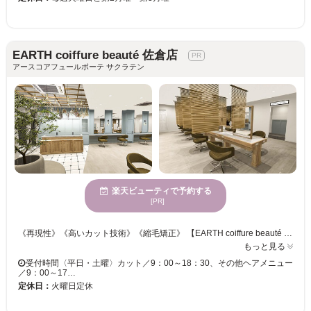
EARTH coiffure beauté 佐倉店
アースコアフュールボーテ サクラテン
楽天ビューティで予約する
[PR]
《再現性》《高いカット技術》《縮毛矯正》 【EARTH coiffure beauté 佐倉店】がトレンドデザインからアナタ好みのデザインまで叶えます♪ それぞれの「骨格×髪質」を捉えて、的確なカット技術をご提供。 人気の縮毛矯正で、まとまりやすい質感に髪質改善♪ なめらかで指通りの良いストレートを手に入れませんか？ 確かな技術でお客様に合ったメニューを考えます！ スタッフ一同、お客様のご来店を心よりお待ちしております。
もっと見る
受付時間〈平日・土曜〉カット／9：00～18：30、その他ヘアメニュー
／9：00～17…
定休日：
火曜日定休