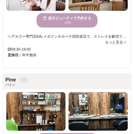
楽天ビューティで予約する
[PR]
ヘアカラー専門店fufu メガドンキホーテ四街道店で、ストレスを解消できる空間で寛ぎながら、髪の色を変えて新しい自分に出会いませんか？大人の美しさを引き立てるカラーリングに熟練した美容プロフェッショナルが、一人ひとりに合わせたカラーをご提案し、あなたの個性を最大限に引き出します。年齢を問わず様々な方に利用されている当サロンで、心が静まる時間とともに、自分らしい美しさを手に入れることができます。ぜひ訪れて、あなたの魅力をさらに輝かせてください。ヘアカラー専門店fufu メガドンキホーテ四街道店での素晴らしい体験をお待ちしております。
もっと見る
09:30-19:00
定休日：
年中無休
Pine
パイン