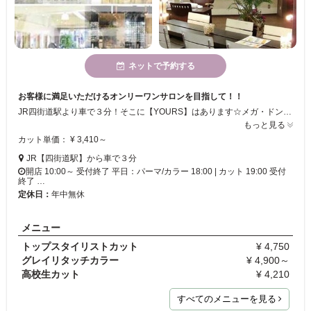
ネットで予約する
お客様に満足いただけるオンリーワンサロンを目指して！！
JR四街道駅より車で３分！そこに【YOURS】はあります☆メガ・ドンキホーテ内2Ｆのトータルビューティーサロンです♪♪感性豊かなスタッフが”あなたらしさ”を引き出すお手伝いをさせていただきます★ぜひ、ご来店下さい！！
もっと見る
カット単価： ¥ 3,410～
JR【四街道駅】から車で３分
開店 10:00～ 受付終了 平日：パーマ/カラー 18:00 | カット 19:00 受付
終了 …
定休日：
年中無休
メニュー
トップスタイリストカット
¥ 4,750
グレイリタッチカラー
¥ 4,900～
高校生カット
¥ 4,210
すべてのメニューを見る