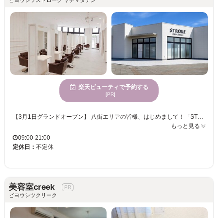
楽天ビューティで予約する
[PR]
【3月1日グランドオープン】 八街エリアの皆様、はじめまして！「STROKE（ストローク）」です。 当店は「良いものを、いつでも通いやすい価格で」をコンセプトにした、圧倒的コスパを誇る地域密着型サロンです。 ◆アクセス＆設備が八街エリア最強クラス！ JR八街駅「北口」を出て徒歩10秒！誰もが知る「旧イリューム様跡地」に誕生しました。 敷地内には広々とした専用駐車場を【20台分】完備。駐車が苦手な方や大型車でも安心です。 店内は80坪の開放的なバリアフリー空間で、ベビーカーや車椅子の方もそのままご来店いただけます。 ◆妥協のない高品質メニュー お財布に優しい価格（ロング料金なし！）でありながら、使用する薬剤は一流です。 SNSで話題の最高峰ヘアケア『Aujua（オージュア）』や、10年後の頭皮を守る『ケアカラー（残留アルカリ除去）』を導入。 朝9時から夜21時まで営業しておりますので、家事の合間やお仕事帰りなど、お客様のライフスタイルに合わせていつでも気軽にお立ち寄りください！
もっと見る
09:00-21:00
定休日：
不定休
美容室creek
ビヨウシツクリーク