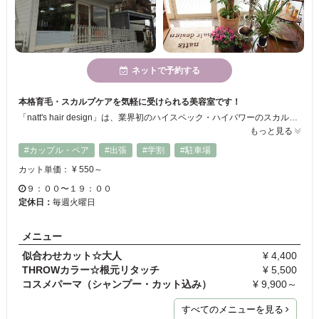
ネットで予約する
本格育毛・スカルプケアを気軽に受けられる美容室です！
「natt's hair design」は、業界初のハイスペック・ハイパワーのスカルプマシン”Dr.SCALP（ドクタースカルプ）”導入していて、自分では見えない頭皮部分をプロの視点から状態を判断し、施術してくれるんです！薄毛・抜け毛でお悩みの方は、見える美容師にお任せしてみては？
もっと見る
#カップル・ペア
#出張
#学割
#駐車場
カット単価： ¥ 550～
９：００〜１９：００
定休日：
毎週火曜日
メニュー
似合わせカット☆大人
¥ 4,400
THROWカラー☆根元リタッチ
¥ 5,500
コスメパーマ（シャンプー・カット込み）
¥ 9,900～
すべてのメニューを見る