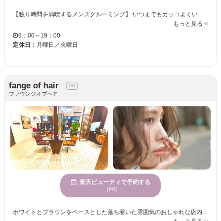
【独り時間を満喫するメンズグルーミング】 いつまでもカッコよくいたい、デキる男の新しい習慣がここにあります。素肌に境無し、心地よさは地続きです！ お疲れのお顔を繊細な箇所も入念にシェービング。寝ている時間が多め、大人の男のための新しいグルーミング提案です。 会社でのパソコン操作をはじめ、電子ツールの長時間の画面直視による慢性的な「テクノストレス」は思わぬところで「だるさ」や「凝り」となって現れ、やる気を削いでしまいます。 そこで「ゆる～いひと時」がやる気を高める。 『ミストチーム式』のメンズシェービングをはじめ、眉ラインカットやフェイスケアメニュー…外見を磨きながら内面を満たす、独り時間満喫の積極的なメンズグルーミングの活用、いつも若々しい男の新習慣がここにあります。ぜひお試し下さい★ ※ブライダルメニューもあり★新郎新婦ペアご予約で施術合計金額から10%OFF♪(ご来店日は別個対応可) ※シェービング専門サロンになりますので、新規のカットのご予約は受け付けておりませんので、お間違いないようご理解のほど宜しくお願い致します。
もっと見る
9：00～19：00
定休日：
月曜日／火曜日
fange of hair
ファウンジオブヘア
楽天ビューティで予約する
[PR]
ホワイトとブラウンをベースとした落ち着いた雰囲気のおしゃれな店内はリラックスして過ごせる癒しの空間。 経験豊富なスタイリストがお客さま1人1人に丁寧にカウンセリング。髪質やクセ、ご希望イメージなどにより、お客さまに合った薬剤と似合うスタイルをご提案いたします。 【fange of hair】のおすすめメニューはプリンセスティアラメニュー☆太古のミネラルと人に最も合うタイプの複合コラーゲンを含んだ＜プリンセスティアラ＞は、カラーやパーマの薬剤と一緒に使うことによってミネラルとコラーゲンが薬剤や熱に反応して髪の内部でストッキングのように膜を作って水分をたっぷり保持し、感動の手触りと艶感の仕上がりになる、繰り返すほどキレイな髪になる髪質改善メニューです☆ クセ毛やダメージヘアの方、カラーやパーマでダメージを避けたい方、ツヤや手触りをよくしたい方は是非お試しください♪♪ サロンでしか手に入らない髪に優しいヘアケア剤もご用意！お客さまが喜んでいただけるよう髪に優しいメニューとサービスでスタッフ一同お待ちしています☆