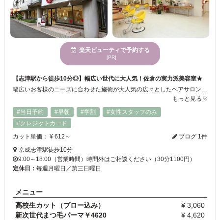
楽天ビューティで予約する
[PR]
【志津駅から徒歩10分◎】幅広い世代に大人気！佐倉の実力派美容室★
幅広いお客様のニーズに合わせた施術が大人気の広々としたヘアサロン♪キッズスペースもご用意しているので、お子様同伴OKです◎お客様お一人おひとりの髪質に合わせた施術で、ダメージレス＆自分に合ったヘアスタイルが叶います。簡単なアレンジから華やかなアップスタイルまで多様なヘアセットも様々なシーンに合わせて幅広く対応いたします♪
もっと見る
#当日予約
#早朝
#学割
#女性スタッフのみ
#クレジットカード
カット単価： ¥ 612～
ブログ 1件
京成志津駅徒歩10分
9:00～18:00（営業時間）時間外はご相談ください（30分1100円）
定休日：
毎週月曜日／第三日曜日
メニュー
高校生カット（ブロー込み）
¥ 3,060
新次世代まつ毛パーマ￥4620
¥ 4,620