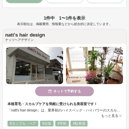
1件中 1〜1件を表示
表示順位は、掲載費用、情報量などから総合的に決定しています。
natt's hair design
ナッツヘアデザイン
ネットで予約する
本格育毛・スカルプケアを気軽に受けられる美容室です！
「natt's hair design」は、業界初のハイスペック・ハイパワーのスカルプマシン”Dr.SCALP（ドクタースカルプ）”導入していて、自分では見えない頭皮部分をプロの視点から状態を判断し、施術してくれるんです！薄毛・抜け毛でお悩みの方は、見える美容師にお任せしてみては？
もっと見る
#カップル・ペア
#出張
#学割
#駐車場