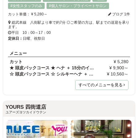
#女性スタッフのみ
#個人サロン・プライベートサロン
カット単価： ¥ 5,280～
ブログ 1件
総武本線 八街駅より車で約7分 ◎ご希望の方は、駅までの送迎を承り
ます。
平日 10：00～17：00
定休日：
日曜、祝祭日
メニュー
カット
¥ 5,280
★ 頭皮パックコース ★ ヘナ ＋ 15分のインド式ヘッド…
¥ 9,900～
☆ 頭皮パックコース ☆ シルキーヘナ ＋ 15分のインド…
¥ 10,560～
すべてのメニューを見る
YOURS 四街道店
ユアーズヨツカイドウテン