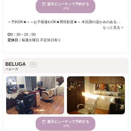
楽天ビューティで予約する
[PR]
＜予約OK★＞＜お子様連れOK★男性歓迎★＞ 木目調の温かみのある落ち着いた雰囲気の店内◎ 水槽やグリーンをアクセントにこだわりの空間でゆったりとくつろぎの時間を過ごせます☆ ＜駐車場も完備！＞お車をご利用の方でもお気軽にご来店いただけます。 カウンセリングから仕上げまでひとりのスタイリストが担当。 フレンドリーに髪や頭皮の悩みなど何でも相談できます トリートメントやヘッドスパなどで髪質や頭皮環境も整えてキレイな髪へ導きます♪ ご来店お待ちしております！
もっと見る
8：30～18：00
定休日：
毎週火曜日 不定休日有り
BELUGA
ベルーガ
楽天ビューティで予約する
[PR]