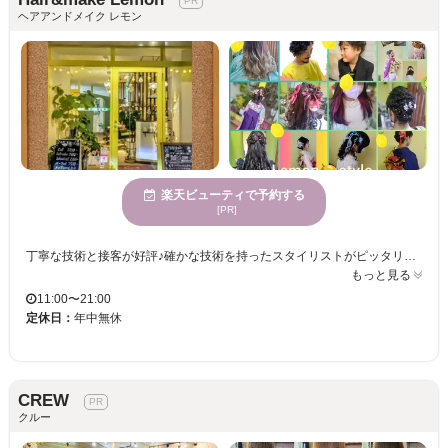
ヘアアンドメイク レモン
楽天ビューティで予約する
[PR]
丁寧な技術と接客が好評♪確かな技術を持ったスタイリストがピッタリなスタイルを提案♪アナタのなりたいイメージをお聞かせください！当サロンのスタイリストが叶えます☆彡 Foreigners welcome(外国人歓迎)／Available in English(英語対応可能)
もっと見る
11:00〜21:00
定休日：
年中無休
CREW
クルー