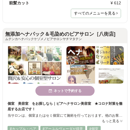
前髪カット
¥ 612
すべてのメニューを見る
無添加ヘナパック＆毛染めのピアサロン［八街店]
ムテンカヘナパックケゾメノピアサロンヤチマタテン
ネットで予約する
個室 美容室 をお探しなら｜ピアヘナサロン美容室 ★コロナ対策を徹
底するお店です！
当サロンは、個室またはセミ個室にて施術を行っております。他のお客様との接触機会を最低限にするように努めております。ご来店時から、カット～施術、ティータイム、最後のお会計時までお一人の空間を確保しております。★ 店内、スタッフでは数十項目に及ぶ感染症対策を実施しております。当サロンのホームページでご確認いただけます。 ＞ ご予約の際にはご希望のお席タイプ（個室、セ三個室）のご希望をお知らせください。
もっと見る
#カップル・ペア
#アーユルヴェーダが得意
#個室