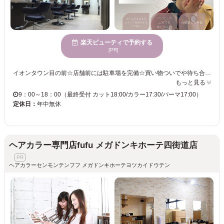
楽天ビューティで予約する
[PR]
イオンタウン目の前☆店舗前には駐車場を完備☆買い物ついでや待ち合わせ時間に、気軽にお越しください♪大人の上質な空間で、リラックスしながら美容タイムをお楽しみいただけます♪ 洗練された高度な技術、ヘアサロンならではのハイクオリティな施術、夢心地なシャンプー台など、“美容室クラフト”ではお客様にお届けする一つ一つのものにこだわっています。オススメの5ステップ・3ステップトリートメント「グローバルミルボン」やトレンドの「イルミナカラー」、「キュアストレート」・・・“なりたい理想のスタイル”を叶えるため、豊富なメニューもご用意しています！髪質やライフスタイルに合わせて施術するので、髪の悩みなどもぜひご相談ください♪ また、店内にはキッズスペースも完備しています！！保育士も常駐しているので、お子様と一緒にご来店いただけます☆居心地のいい空間で、皆様のキレイをサポートします！ご来店お待ちしております♪
もっと見る
9：00～18：00（最終受付 カット18:00/カラー17:30/パーマ17:00）
定休日：
年中無休
ヘアカラー専門店fufu メガドンキホーテ四街道店
ヘアカラーセンモンテンフフ メガドンキホーテヨツカイドウテン