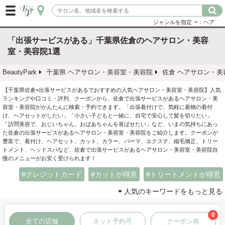
ジャンルを指定
：ヘア
「出張サービスがある」千葉県佐倉のヘアサロン・美容
室・美容院1選
BeautyPark
千葉県 ヘアサロン・美容室・美容院
佐倉 ヘアサロン・美
【千葉県佐倉×出張サービスがあるでおすすめの人気ヘアサロン・美容室・美容院】人気
ランキングや口コミ・評判、クーポンから、佐倉で出張サービスがあるヘアサロン・美
容室・美容院がかんたんに検索・予約できます。「出張着付けで、気軽に着物の着付
け、ヘアセットがしたい」「小さい子どもと一緒に、自宅で安心して髪を切りたい」
「訪問美容で、おじいちゃん、おばあちゃんを喜ばせたい」など、いまの気持ちにあっ
た佐倉の出張サービスがあるヘアサロン・美容室・美容院をご紹介します。クーポンが
豊富で、着付け、ヘアセット、カット、カラー、パーマ、エクステ、縮毛矯正、トリー
トメント、ヘッドスパなど、佐倉で出張サービスがあるヘアサロン・美容室・美容院自
慢のメニューがお安く受けられます！
クレジットカード
カットが得意
トリートメントが得意
人気のキーワードをもっと見る
0
全ての店舗
ネット予約可
クーポン有