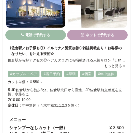
電話で予約する
ネットで予約する
《佐倉駅／お子様も◎》イルミナ／髪質改善◇雑誌掲載あり！お客様の
「なりたい」を叶える技術☆
佐倉駅から好アクセス◎ヘアカタログにも掲載される人気サロン『Lish』が新店舗をオープン！リゾート調の癒し空間☆彡キッズスペース完備でママさんのご利用も大歓迎♪高いカット技術と豊富なメニューでお客様の「なりたい」理想のスタイルを叶えます！再現性の高いスタイルはもちろん、TOKIOトリートメントやダメージを抑えたトレンドカラーでツヤツヤの美髪に♪
もっと見る
#カップル・ペア
#当日予約
#早朝
#個室
#年中無休
カット単価： ¥ 550～
JR佐倉駅から徒歩8分。佐倉駅北口から直進、JR佐倉駅前交差点を左
折、水路をこ…
10:00-19:00
定休日：
年中無休（々末年始31.1.2.3を除く）
メニュー
シャンプーなしカット（一般）
¥ 3,500