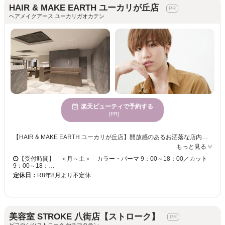
HAIR & MAKE EARTH ユーカリが丘店
ヘアメイクアース ユーカリガオカテン
楽天ビューティで予約する
[PR]
【HAIR & MAKE EARTH ユーカリが丘店】開放感のあるお洒落な店内で、磨き抜かれた技術が味わえます♪ お客様一人ひとりへの丁寧なカウンセリングが魅力的★ベテランの実力派スタイリスト多数在籍！トレンドをプラスして、セルフスタイリングが楽になる再現性の高いスタイルに♪ 【HAIR & MAKE EARTH ユーカリが丘店】で、キレイへの近道を見つけませんか？
もっと見る
【受付時間】 ＜月～土＞ カラー・パーマ 9：00～18：00／カット
9：00～18：…
定休日：
R8年8月より不定休
美容室 STROKE 八街店【ストローク】
ビヨウシツストローク ヤチマタテン