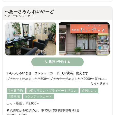
へあーさろん れいやーど
ヘアーサロンレイヤード
電話で予約する
いらっしゃいませ クレジットカード、QR決済、使えます
プチカット始めました￥500〜 プチカラー始めました￥2000〜 髪のコンディションを整えながらパーマやカラーを楽しめると人気のヘアサロンです♪複数のたんぱく質を使い分け、その時の髪質にあった薬剤やトリートメントを選んでいます◎カラーしてもすぐに色が抜けてしまう人、縮毛矯正をかけてもモチが悪い人にオススメです☆メンズもOK！長年、さまざまなお客様にご来店いただく信頼の厚いサロンです♪
もっと見る
#当日予約
#個人サロン・プライベートサロン
#予約なし
#駐車場
#クレジットカード
カット単価： ¥ 2,900～
八街駅から徒歩15分、車で6分 無料駐車場有り3台