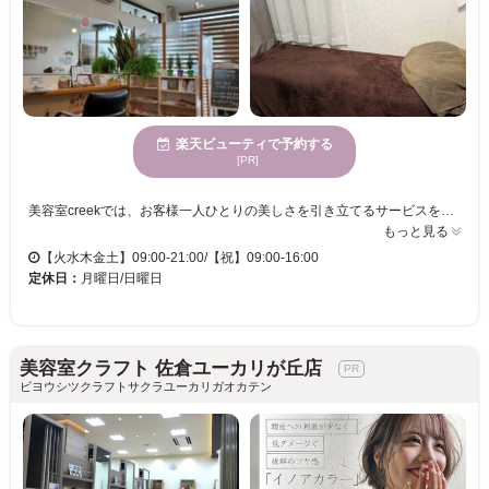
楽天ビューティで予約する
[PR]
美容室creekでは、お客様一人ひとりの美しさを引き立てるサービスを心がけています。親しみやすい雰囲気の中で、マンツーマンの丁寧な接客を受けられます。特に40代からの白髪染めに力を入れており、部分染めや白髪ぼかしを通じて艶やかな髪へと導きます。幅広い年齢に対応したサービスも充実しており、まつげパーマ、脱毛、フェイシャル、ジェルネイル(ネイル＆アイラッシュcreek)まで応じます。プライベート空間で、心地の良い時間を過ごしてください。幅広い決済方法に対応し、個室や駐車場の設備も整っていますので、安心してご利用いただけます。あなたも美容室creekで、今より一段と輝く姿を手に入れましょう。
もっと見る
【火水木金土】09:00-21:00/【祝】09:00-16:00
定休日：
月曜日/日曜日
美容室クラフト 佐倉ユーカリが丘店
ビヨウシツクラフトサクラユーカリガオカテン