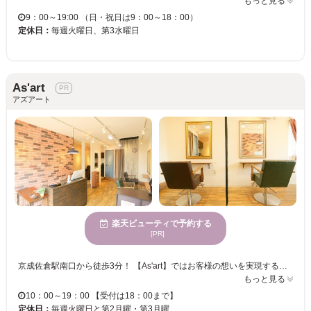
もっと見る
9：00～19:00 （日・祝日は9：00～18：00）
定休日：
毎週火曜日、第3水曜日
As'art
アズアート
楽天ビューティで予約する
[PR]
京成佐倉駅南口から徒歩3分！ 【As'art】ではお客様の想いを実現する為,1対1の施術にて対応。 お客様のヘアコンディションを見守り続けたい…お客様に恥じない美容師でいたい… そんな想いで施術致します。今の様々な悩みは勿論【何十年先の事】まで真剣に考え対応致します。 癒しの空間で納得がいくまでのカウンセリングと丁寧な技術であなたに似合うヘアスタイルを提供します♪ ぜひ日頃の疲れから解放されてリラックスしに来てください。 ご来店を心よりお待ちしております。
もっと見る
10：00～19：00 【受付は18：00まで】
定休日：
毎週火曜日と第2月曜・第3月曜