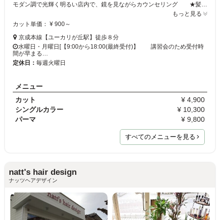
モダン調で光輝く明るい店内で、鏡を見ながらカウンセリング ★髪の内側から輝くツヤ★ 髪本来の美しさを引き出すメニューが豊富です♪ 一緒に話して、違う魅力をみつけたり、一緒にあなたのお悩みを解決します♪ もちらんシュチュエーションによってもアレンジ自在！
もっと見る
カット単価： ¥ 900～
京成本線【ユーカリが丘駅】徒歩８分
水曜日・月曜日[【9:00から18:00(最終受付)】 講習会のため受付時
間が早まる…
定休日：
毎週火曜日
メニュー
カット
¥ 4,900
シングルカラー
¥ 10,300
パーマ
¥ 9,800
すべてのメニューを見る
natt's hair design
ナッツヘアデザイン