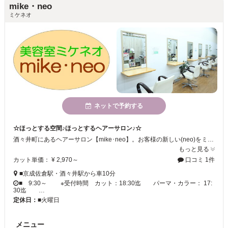
mike・neo
ミケネオ
ネットで予約する
☆ほっとする空間♪ほっとするヘアーサロン♪☆
酒々井町にあるヘアーサロン【mike･neo】。お客様の新しい(neo)をミツケル(mike) 美容室mike･neo ミケネオで、ゆったりした時間をお過ごし下さい。広々とした店内でのんびりリラックス♪店内はバリアフリーになっており、車椅子のままでも施術できますので安心してお越しください。お問い合わせなど043-481-8008までお気軽に！!
もっと見る
カット単価： ¥ 2,970～
口コミ 1件
■京成佐倉駅・酒々井駅から車10分
■ 9:30～ ※受付時間 カット：18:30迄 パーマ・カラー： 17:
30迄 …
定休日：
■火曜日
メニュー