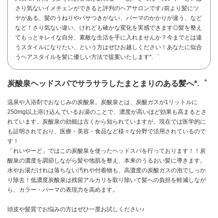
さり気ないイメチェンができると評判のヘアサロンです♪前より髪にツ
ヤがある、髪のうねりやパサつきがない、パーマのかかりが違う、など
など！さり気ない違い、けれども確かな変化を実感できます◎髪を整え
てもっとキレイな自分、素敵な生活を手に入れませんか？今までとは違
うスタイルになりたい、という方はぜひお越しください！あなたに似合
うヘアスタイルを髪に優しい方法で提案いたします*.゜
炭酸泉ヘッドスパでサラサラしたまとまりのある髪へ*.゜
温泉や入浴剤でおなじみの炭酸泉。炭酸泉とは、炭酸ガスが1リットルに
250mg以上溶け込んでいるお湯のことで、濃度が高いほど効果も高まるとさ
れています。炭酸泉の効能は古くから知られていますが、現在では医学的に
も証明されており、医療・美容・食品など様々な分野で活用されているので
す！
「れいやーど」ではこの炭酸泉を使ったヘッドスパを行っております！！炭
酸泉の濃度を調節しながら髪や地肌を整え、本来のうるおい髪に導きます。
水やお湯だけれは落ちない汚れや付着物も、高濃度の炭酸ガスの泡でしっか
お問い合わせ
り除去！低濃度炭酸泉は残留アルカリを取り除いて髪への負担を軽減しなが
ら、カラー・パーマの表現力を高めます。
頭皮や髪質でお悩みの方はぜひ一度お試しください♪