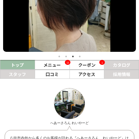
ヘアサロン
ネイルサロン
まつげサロン
エステサロン
リラクゼーションサロン
13
1
トップ
メニュー
クーポン
カタログ
美容クリニック
スタッフ
口コミ
アクセス
採用情報
ヘアカタログ
ネイルカタログ
メンズカタログ
へあーさろん れいやーど
八街市内外から多くのお客様が訪れる『へあーさろん れいやーど』は