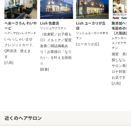
へあーさろん れいや
Lish 佐倉店
Lish ユーカリが丘
無添加ヘナ
ーど
店
毛染めのピ
リッシュサクラテン
［八街店]
ヘアーサロンレイヤード
リッシュユーカリガオカ
《佐倉駅／お子様も
テン
ムテンカヘナ
いらっしゃいませ
◎》イルミナ／髪質
メノピアサロ
[ユーカリが丘]
クレジットカード、
改善◇雑誌掲載あ
テン
QR決済、使えま
り！お客様の「なり
個室 美容
す
たい」を叶える技術
探しなら｜
[八街]
☆
サロン美容
[佐倉]
ロナ対策を
お店です！
[八街]
近くのヘアサロン