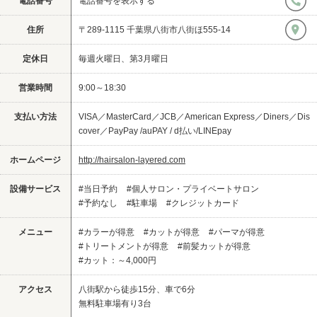
電話番号
電話番号を表示する
住所
〒289-1115 千葉県八街市八街ほ555-14
定休日
毎週火曜日、第3月曜日
営業時間
9:00～18:30
支払い方法
VISA／MasterCard／JCB／American Express／Diners／Dis
cover／PayPay /auPAY / d払い/LINEpay
ホームページ
http://hairsalon-layered.com
設備サービス
#当日予約
#個人サロン・プライベートサロン
#予約なし
#駐車場
#クレジットカード
メニュー
#カラーが得意
#カットが得意
#パーマが得意
#トリートメントが得意
#前髪カットが得意
#カット：～4,000円
アクセス
八街駅から徒歩15分、車で6分
無料駐車場有り3台