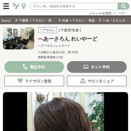
ジャンルを指定
：ヘア
BeautyPark
千葉県 ヘアサロン・美容室・美容院
佐倉 ヘアサロン・美容室・美容院
へあーさろん れいやーど
ログイン
[ 千葉県/佐倉 ]
ヘアサロン
へあーさろん れいやーど
会員登録
（無料）
ヘアーサロンレイヤード
八街駅から徒歩15分、車で6分
無料駐車場有り3台
キーワード検索
電話
予約
ネット
予約
ジャンルを選択
マイサロン登録
サロンをシェア
キーワードで検索
近くのサロンを探す
現在地から探す