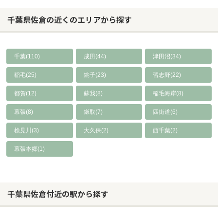
千葉県佐倉の近くのエリアから探す
千葉(110)
成田(44)
津田沼(34)
稲毛(25)
銚子(23)
習志野(22)
都賀(12)
蘇我(8)
稲毛海岸(8)
幕張(8)
鎌取(7)
四街道(6)
検見川(3)
大久保(2)
西千葉(2)
幕張本郷(1)
千葉県佐倉付近の駅から探す