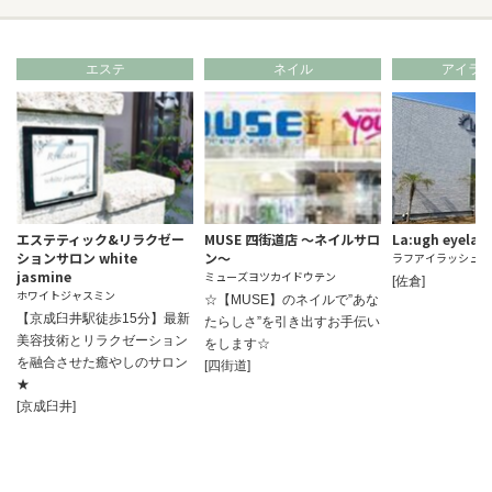
エステ
ネイル
アイラ
エステティック&リラクゼー
MUSE 四街道店 ～ネイルサロ
La:ugh eyela
ションサロン white
ン～
ラフアイラッシュサ
jasmine
ミューズヨツカイドウテン
[佐倉]
ホワイトジャスミン
☆【MUSE】のネイルで”あな
【京成臼井駅徒歩15分】最新
たらしさ”を引き出すお手伝い
美容技術とリラクゼーション
をします☆
を融合させた癒やしのサロン
[四街道]
★
[京成臼井]