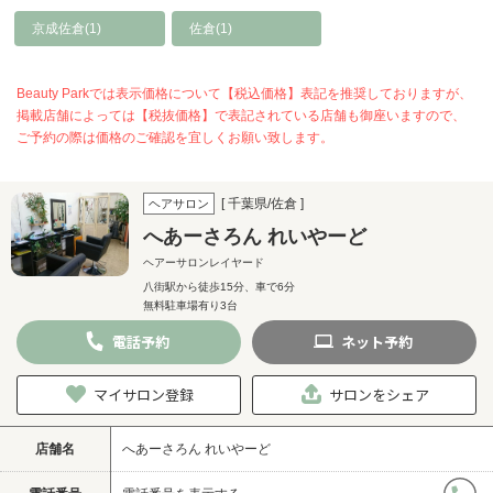
京成佐倉(1)
佐倉(1)
Beauty Parkでは表示価格について【税込価格】表記を推奨しておりますが、
掲載店舗によっては【税抜価格】で表記されている店舗も御座いますので、
ご予約の際は価格のご確認を宜しくお願い致します。
[ 千葉県/佐倉 ]
ヘアサロン
へあーさろん れいやーど
ヘアーサロンレイヤード
八街駅から徒歩15分、車で6分
無料駐車場有り3台
電話
予約
ネット
予約
マイサロン登録
サロンをシェア
店舗名
へあーさろん れいやーど