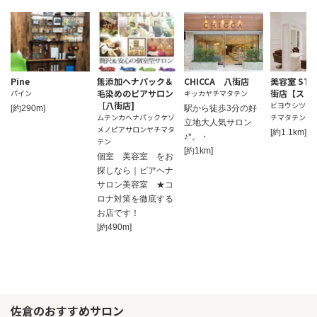
Pine
無添加ヘナパック＆
CHICCA 八街店
美容室 STR
毛染めのピアサロン
街店【スト
パイン
キッカヤチマタテン
［八街店]
ビヨウシツスト
[約290m]
駅から徒歩3分の好
ムテンカヘナパックケゾ
チマタテン
立地大人気サロン
メノピアサロンヤチマタ
[約1.1km]
♪*。・
テン
[約1km]
個室 美容室 をお
探しなら｜ピアヘナ
サロン美容室 ★コ
ロナ対策を徹底する
お店です！
[約490m]
佐倉のおすすめサロン