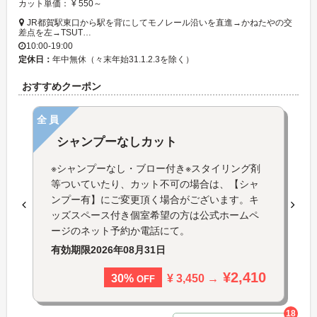
カット単価： ¥ 550～
JR都賀駅東口から駅を背にしてモノレール沿いを直進→かねたやの交
差点を左→TSUT…
10:00-19:00
定休日：
年中無休（々末年始31.1.2.3を除く）
おすすめクーポン
全員
シャンプーなしカット
※シャンプーなし・ブロー付き※スタイリング剤
等ついていたり、カット不可の場合は、【シャ
ンプー有】にご変更頂く場合がございます。キ
ッズスペース付き個室希望の方は公式ホームペ
ージのネット予約か電話にて。
有効期限
2026年08月31日
¥2,410
¥ 3,450 →
30%
OFF
18