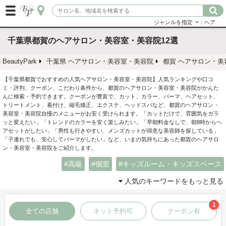
ジャンルを指定
：ヘア
千葉県都賀のヘアサロン・美容室・美容院12選
BeautyPark
千葉県 ヘアサロン・美容室・美容院
都賀 ヘアサロン・美
【千葉県都賀でおすすめの人気ヘアサロン・美容室・美容院】人気ランキングや口コ
ミ・評判、クーポン、こだわり条件から、都賀のヘアサロン・美容室・美容院がかんた
んに検索・予約できます。クーポンが豊富で、カット、カラー、パーマ、ヘアセット、
トリートメント、着付け、縮毛矯正、エクステ、ヘッドスパなど、都賀のヘアサロン・
美容室・美容院自慢のメニューがお安く受けられます。「カットだけで、雰囲気をガラ
ッと変えたい」「トレンドのカラーを安く楽しみたい」「早朝料金なしで、朝8時からヘ
アセットがしたい」「男性も行きやすい、メンズカットが得意な美容師を探している」
「子連れでも、安心してパーマがしたい」など、いまの気持ちにあった都賀のヘアサロ
ン・美容室・美容院をご紹介します。
高級
個室
キッズルーム・キッズスペース
人気のキーワードをもっと見る
1
全ての店舗
ネット予約可
クーポン有