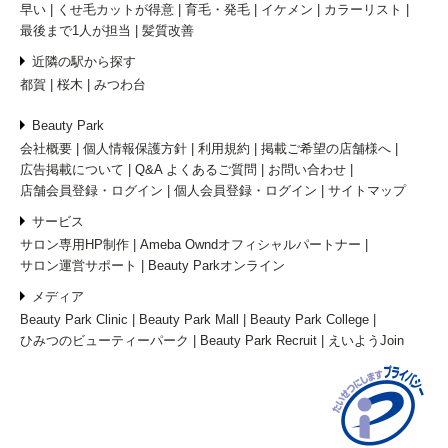
早い
くせ毛カットが得意
育毛・発毛
イケメン
カラーリスト
最後まで1人が担当
髪質改善
近隣の駅から探す
都賀
桜木
みつわ台
Beauty Park
会社概要
個人情報保護方針
利用規約
掲載ご希望の店舗様へ
広告掲載について
Q&A よくあるご質問
お問い合わせ
店舗会員登録・ログイン
個人会員登録・ログイン
サイトマップ
サービス
サロン専用HP制作
Ameba Owndオフィシャルパートナー
サロン運営サポート
Beauty Parkオンライン
メディア
Beauty Park Clinic
Beauty Park Mall
Beauty Park College
ひみつのビューティーパーク
Beauty Park Recruit
えいようJoin