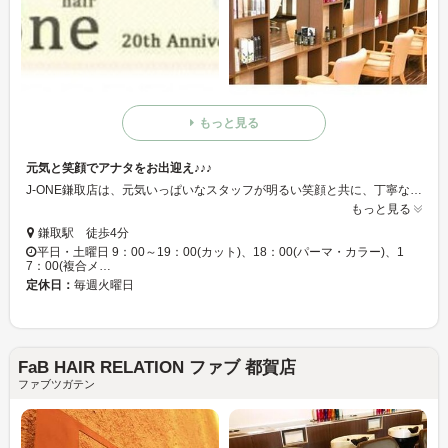
もっと見る
元気と笑顔でアナタをお出迎え♪♪♪
J-ONE鎌取店は、元気いっぱいなスタッフが明るい笑顔と共に、丁寧な技術とより丁寧な接客を大切にして、お客様にまた来たくなるような、お店になるように、工夫しております。 心と髪の癒しのために、一度御来店されてはいかがでしょうか。
もっと見る
鎌取駅 徒歩4分
平日・土曜日 9：00～19：00(カット)、18：00(パーマ・カラー)、1
7：00(複合メ…
定休日：
毎週火曜日
FaB HAIR RELATION ファブ 都賀店
ファブツガテン