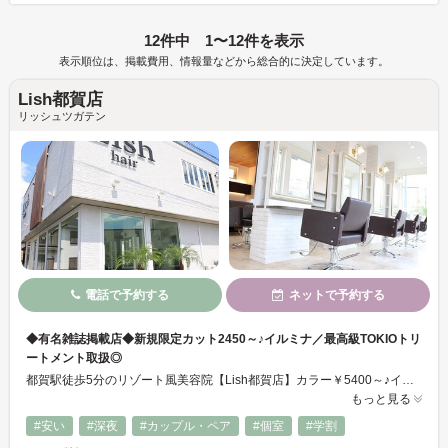
12件中 1〜12件を表示
表示順位は、掲載費用、情報量などから総合的に決定しています。
Lish都賀店
リッシュツガテン
電話で予約する
ネットで予約する
◆有名雑誌掲載店◆新規限定カット2450～♪イルミナ／最高級TOKIOトリ
ートメント取扱◎
都賀駅徒歩5分のリゾート風美容院【Lish都賀店】カラー￥5400～♪イルミナ・アディクシー・グラデ‥種類豊富にご用意！高技術のカット／パーマ／ストレート★大人気TOKIO・ノフトリートメント取扱店◎丁寧なカウンセリングでお客様のお悩みに合わせたヘアをご提案いたします！メンズカットも対応！ナチュラル～ビジネスシーンまで幅広くお任せください♪ヘアセットも受付中！キッズスペース完備の個室／駐車場有◎
もっと見る
#安い
#深夜
#カップル・ペア
#個室
#学割