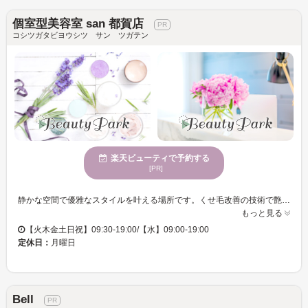
個室型美容室 san 都賀店
コシツガタビヨウシツ サン ツガテン
楽天ビューティで予約する
[PR]
静かな空間で優雅なスタイルを叶える場所です。くせ毛改善の技術で艶やかな髪へ導きます。個室完備でプライバシーを重視し、安心して利用できます。クレジットカードや電子マネーで便利に支払い可能です。美しい髪への変身をゆっくりと楽しんでください。穏やかなひとときを提供するこの場所をぜひ体感してみてください。 都賀駅から徒歩1分、全席個室で心が静まる「個室型美容室 san 都賀店」。当サロンは大人女性をはじめ、幅広いお客様のお悩みに寄り添う美容室です。特に髪質改善や縮毛矯正に力を入れており、一人ひとりの髪質やライフスタイルに合わせた提案を行います。丁寧なカウンセリングと、マイクロバブルや塩素除去シャワーを駆使した施術で、自宅でも扱いやすく美しいスタイルを実現します。学生や20代のお客様にも多くご利用いただいております。
もっと見る
【火木金土日祝】09:30-19:00/【水】09:00-19:00
定休日：
月曜日
Bell