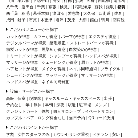
市川
本八幡
下総中山
浦安
行徳
妙典
船橋
西船橋
南船橋
八千代
勝田台
千葉
幕張
検見川
稲毛海岸
蘇我
鎌取
都賀
西千葉
稲毛
幕張本郷
津田沼
習志野
大久保
四街道
佐倉
成田
銚子
市原
木更津
君津
茂原
大網
館山
鴨川
南房総
こだわりメニューから探す
カットが得意
カラーが得意
パーマが得意
エクステが得意
デジタルパーマが得意
縮毛矯正・ストレートパーマが得意
前髪カットが得意
黒染めが得意
白髪染めが得意
トリートメントが得意
シャンプーが得意
ヘッドスパが得意
マッサージが得意
シェービングが得意
眉カットが得意
ヘアセットが得意
メイクが得意
ネイル同時施術
ブライダル
シェービングが得意
マッサージが得意
マッサージが得意
ヘッドスパが得意
ネイル同時施術
設備・サービスから探す
高級
個室
喫煙席
キッズルーム・キッズスペース
出張
予約なし
年中無休
早朝
深夜
駅近
駐車場
メンズ
クレジットカード
体験
個人サロン・プライベートサロン
カップル・ペア
ロング料金なし
当日予約
QRコード決済
こだわりポイントから探す
学割
女性スタッフのみ
カウンセリング重視
ベテラン
安い