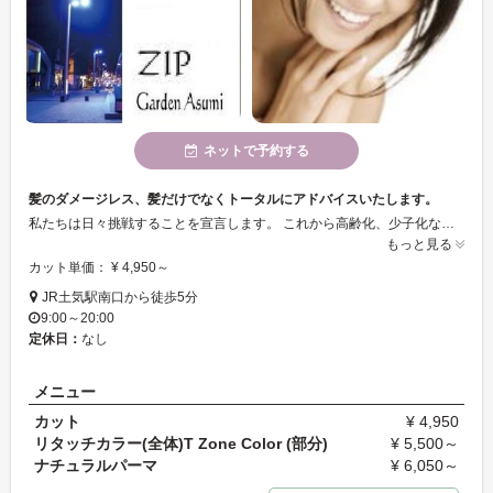
ネットで予約する
髪のダメージレス、髪だけでなくトータルにアドバイスいたします。
私たちは日々挑戦することを宣言します。 これから高齢化、少子化などで日本の環境は日々変わっていくでしょう それに伴い美容界にも変化が要求されます。 この変化に早く気づきサロンも変化、成長しなければ時代に遅れてしまいます。 ジップスグループでは、ネイル、メイク、マッサージ、着付け、フェイシャル、 トータルビューティーを考え、様々なメニュー、時代の最先端技術の導入に挑戦しています。 ゲストにとって限られた時間の中で「ヘア以外の美容メニューを同じ場で気軽に出来る！」と言う事で大好評です 更に、スタッフの技術の幅も広がり、他のサロンとの差別化にもなっています。
もっと見る
カット単価： ¥ 4,950～
JR土気駅南口から徒歩5分
9:00～20:00
定休日：
なし
メニュー
カット
¥ 4,950
リタッチカラー(全体)T Zone Color (部分)
¥ 5,500～
ナチュラルパーマ
¥ 6,050～