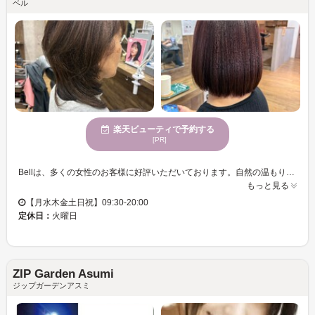
ベル
楽天ビューティで予約する
[PR]
Bellは、多くの女性のお客様に好評いただいております。自然の温もりが感じられる空間で、心地よさを提供いたします。カット技術に優れたスタイリストが、あなたの個性を最大限に引き出すヘアデザインをお手伝いします。訪れるたびにストレスを解消できる場所として、多くの方々から信頼を得ています。Bellでは、心身が休まる雰囲気であなたに合わせたスタイルを見つけるお手伝いをさせていただきます。駐車場も完備しており、様々な決済方法に対応していますので、安心してご来店ください。ぜひ、リラックスしながら新しい自分に出会えるひとときを体験してください。
もっと見る
【月水木金土日祝】09:30-20:00
定休日：
火曜日
ZIP Garden Asumi
ジップガーデンアスミ