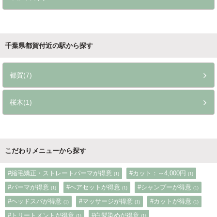
千葉県都賀付近の駅から探す
都賀(7)
桜木(1)
こだわりメニューから探す
#縮毛矯正・ストレートパーマが得意
#カット：～4,000円
(1)
(1)
#パーマが得意
#ヘアセットが得意
#シャンプーが得意
(1)
(1)
(1)
#ヘッドスパが得意
#マッサージが得意
#カットが得意
(1)
(1)
(1)
#トリートメントが得意
#白髪染めが得意
(1)
(1)