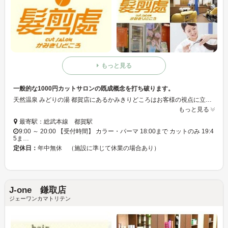
もっと見る
一般的な1000円カットサロンの既成概念を打ち破ります。
天然温泉 みどりの湯 都賀店にあるかみきりどころはお客様の視点に立って私たちが考案したこのシステムで、無駄がなく満足度の高い「お買い物」を必ずご提供いたします。最新のデザインと最新の設備、最高の技術で低価格でご好評いただいてます！！
もっと見る
最寄駅：総武本線 都賀駅
9:00 ～ 20:00 【受付時間】 カラー・パーマ 18:00まで カットのみ 19:4
5ま…
定休日：
年中無休 （施設に準じて休業の場合あり）
J-one 鎌取店
ジェーワンカマトリテン