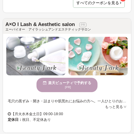
すべてのクーポンを見る
A×O I Lash & Aesthetic salon
エーバイオー アイラッシュアンドエステティックサロン
楽天ビューティで予約する
[PR]
毛穴の黒ずみ・開き・詰まりや肌荒れにお悩みの方へ。一人ひとりのお肌に合わせた施術をご提案。毛穴・肌質改善はもちろん、まつ毛パーマやエクステまで叶う完全個室の女性専用サロンです。《みつわ台駅徒歩9分♪♪》 AxOは、千葉市若葉区の静かな住宅街に位置する、心地よいプライベート空間です。 完全予約制であるため、穏やかな時間を過ごしながら、自分だけの美の時間を楽しむことが可能です。 毛穴が気になる…などお肌のお悩みや、まつ毛のボリュームを増やしたい、目元を自然にカールさせたいなど 目元のお悩みまで、何でもご相談くださいませ。
もっと見る
【月火水木金土日】09:00-18:00
定休日：
祝日、不定休あり