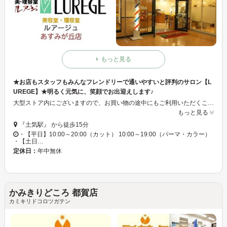
もっと見る
★お店もスタッフもみんなフレンドリーで通いやすいと評判のサロン【L
UREGE】★明るく元気に、笑顔でお出迎えします♪
大型ストア内にございますので、お買い物の途中にもご利用いただくことができます。 理容と美容がございますので、ご家族でのご利用が可能です。 ルアージュで使用している水は、全てマイナスイオン化されています。髪や肌に優しいオリジナルシャンプー、リンスは天然成分100%で化学物質を一切使用しておりません。 メンバー会員（無料）は10%OFF！安心して通えるサロンです♪あなたのお似合いのスタイルをご提案いたします☆ ご来店お待ちしております♪
もっと見る
『土気駅』 から徒歩15分
・【平日】10:00～20:00（カット） 10:00～19:00（パーマ・カラー）
・【土日…
定休日：
年中無休
かみきりどころ 都賀店
カミキリドコロツガテン