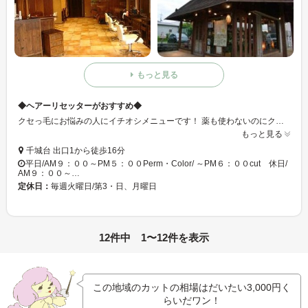
もっと見る
◆ヘアーリセッターがおすすめ◆
クセっ毛にお悩みの人にイチオシメニューです！ 薬も使わないのにクセが弱まる！？ 長さをかえず、たくさんの毛をすくこともないのに、シルエットが小さくなる！ トリートメントではない・・・でもツヤツヤになる☆ お手入れは乾かすだけでOK！！ 今までにない技術です♪♪ぜひ一度試してみたいですね☆
もっと見る
千城台 出口1から徒歩16分
平日/AM９：００～PM５：００Perm・Color/ ～PM６：００cut 休日/
AM９：００～…
定休日：
毎週火曜日/第3・日、月曜日
12件中 1〜12件を表示
この地域のカットの相場はだいたい
3,000円
く
らいだワン！