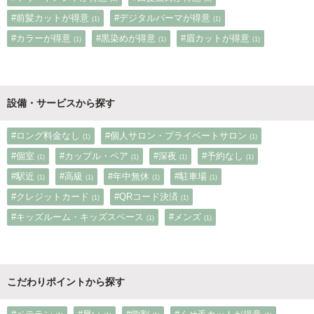
#前髪カットが得意
#デジタルパーマが得意
(1)
(1)
#カラーが得意
#黒染めが得意
#眉カットが得意
(1)
(1)
(1)
設備・サービスから探す
#ロング料金なし
#個人サロン・プライベートサロン
(1)
(1)
#個室
#カップル・ペア
#深夜
#予約なし
(1)
(1)
(1)
(1)
#駅近
#高級
#年中無休
#駐車場
(1)
(1)
(1)
(1)
#クレジットカード
#QRコード決済
(1)
(1)
#キッズルーム・キッズスペース
#メンズ
(1)
(1)
こだわりポイントから探す