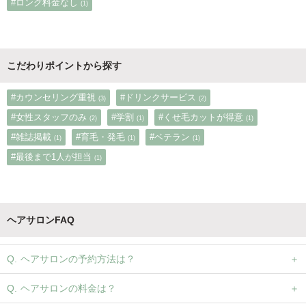
#ロング料金なし
(1)
こだわりポイントから探す
#カウンセリング重視
#ドリンクサービス
(3)
(2)
#女性スタッフのみ
#学割
#くせ毛カットが得意
(2)
(1)
(1)
#雑誌掲載
#育毛・発毛
#ベテラン
(1)
(1)
(1)
#最後まで1人が担当
(1)
ヘアサロンFAQ
ヘアサロンの予約方法は？
ヘアサロンの料金は？