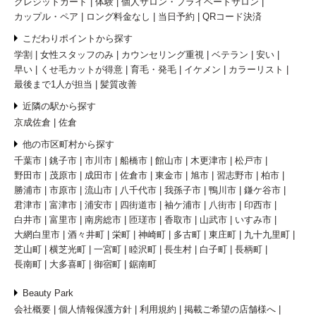
クレジットカード
体験
個人サロン・プライベートサロン
カップル・ペア
ロング料金なし
当日予約
QRコード決済
こだわりポイントから探す
学割
女性スタッフのみ
カウンセリング重視
ベテラン
安い
早い
くせ毛カットが得意
育毛・発毛
イケメン
カラーリスト
最後まで1人が担当
髪質改善
近隣の駅から探す
京成佐倉
佐倉
他の市区町村から探す
千葉市
銚子市
市川市
船橋市
館山市
木更津市
松戸市
野田市
茂原市
成田市
佐倉市
東金市
旭市
習志野市
柏市
勝浦市
市原市
流山市
八千代市
我孫子市
鴨川市
鎌ケ谷市
君津市
富津市
浦安市
四街道市
袖ケ浦市
八街市
印西市
白井市
富里市
南房総市
匝瑳市
香取市
山武市
いすみ市
大網白里市
酒々井町
栄町
神崎町
多古町
東庄町
九十九里町
芝山町
横芝光町
一宮町
睦沢町
長生村
白子町
長柄町
長南町
大多喜町
御宿町
鋸南町
Beauty Park
会社概要
個人情報保護方針
利用規約
掲載ご希望の店舗様へ