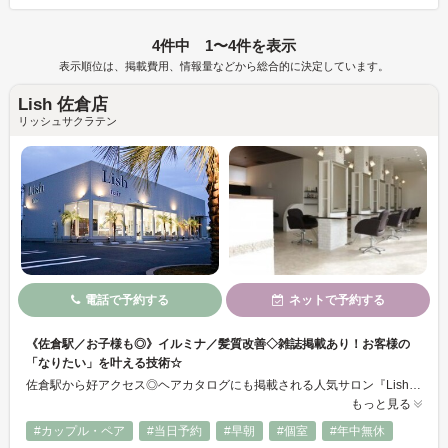
4件中 1〜4件を表示
表示順位は、掲載費用、情報量などから総合的に決定しています。
Lish 佐倉店
リッシュサクラテン
電話で予約する
ネットで予約する
《佐倉駅／お子様も◎》イルミナ／髪質改善◇雑誌掲載あり！お客様の
「なりたい」を叶える技術☆
佐倉駅から好アクセス◎ヘアカタログにも掲載される人気サロン『Lish』が新店舗をオープン！リゾート調の癒し空間☆彡キッズスペース完備でママさんのご利用も大歓迎♪高いカット技術と豊富なメニューでお客様の「なりたい」理想のスタイルを叶えます！再現性の高いスタイルはもちろん、TOKIOトリートメントやダメージを抑えたトレンドカラーでツヤツヤの美髪に♪
もっと見る
#カップル・ペア
#当日予約
#早朝
#個室
#年中無休