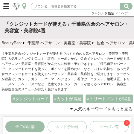
ジャンルを指定
：ヘア
「クレジットカードが使える」千葉県佐倉のヘアサロン・
美容室・美容院4選
BeautyPark
千葉県 ヘアサロン・美容室・美容院
佐倉 ヘアサロン・美
【千葉県佐倉×クレジットカードが使えるでおすすめの人気ヘアサロン・美容室・美容
院】人気ランキングや口コミ・評判、クーポンから、佐倉でクレジットカードが使える
ヘアサロン・美容室・美容院がかんたんに検索・予約できます。「縮毛矯正やパーマ
で、クレジットカードを使って、ポイントを貯めたい」など、いまの気持ちにあった佐
倉のクレジットカードが使えるヘアサロン・美容室・美容院をご紹介します。クーポン
が豊富で、カット、カラー、パーマ、ヘアセット、着付け、エクステ、縮毛矯正、トリ
ートメント、ヘッドスパなど、佐倉でクレジットカードが使えるヘアサロン・美容室・
美容院自慢のメニューがお安く受けられます！
クレジットカード
カットが得意
トリートメントが得意
人気のキーワードをもっと見る
1
全ての店舗
ネット予約可
クーポン有