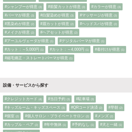
#シャンプーが得意
#前髪カットが得意
#カラーが得意
(3)
(3)
(3)
#パーマが得意
#白髪染めが得意
#マッサージが得意
(3)
(3)
(3)
#黒染めが得意
#眉カットが得意
#ヘッドスパが得意
(2)
(2)
(2)
#メイクが得意
#ヘアセットが得意
(2)
(2)
#アーユルヴェーダが得意
#デジタルパーマが得意
(1)
(1)
#カット：～5,000円
#カット：～4,000円
#着付けが得意
(1)
(1)
(1)
#縮毛矯正・ストレートパーマが得意
(1)
設備・サービスから探す
#クレジットカード
#当日予約
#駐車場
(4)
(3)
(3)
#キッズルーム・キッズスペース
#QRコード決済
#早朝
(3)
(2)
(2)
#個室
#個人サロン・プライベートサロン
#メンズ
(2)
(2)
(2)
#カップル・ペア
#年中無休
#予約なし
#犬と一緒
(2)
(1)
(1)
(1)