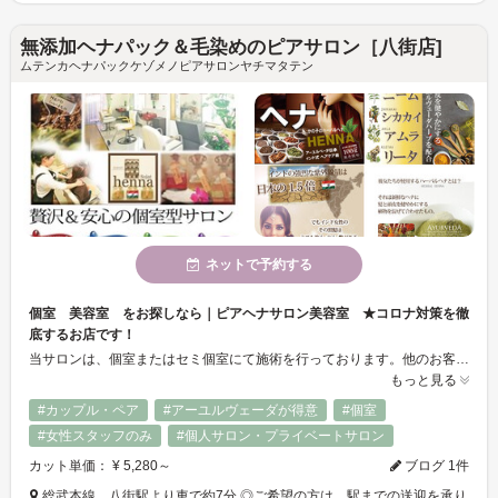
無添加ヘナパック＆毛染めのピアサロン［八街店]
ムテンカヘナパックケゾメノピアサロンヤチマタテン
ネットで予約する
個室 美容室 をお探しなら｜ピアヘナサロン美容室 ★コロナ対策を徹
底するお店です！
当サロンは、個室またはセミ個室にて施術を行っております。他のお客様との接触機会を最低限にするように努めております。ご来店時から、カット～施術、ティータイム、最後のお会計時までお一人の空間を確保しております。★ 店内、スタッフでは数十項目に及ぶ感染症対策を実施しております。当サロンのホームページでご確認いただけます。 ＞ ご予約の際にはご希望のお席タイプ（個室、セ三個室）のご希望をお知らせください。
もっと見る
#カップル・ペア
#アーユルヴェーダが得意
#個室
#女性スタッフのみ
#個人サロン・プライベートサロン
カット単価： ¥ 5,280～
ブログ 1件
総武本線 八街駅より車で約7分 ◎ご希望の方は、駅までの送迎を承り