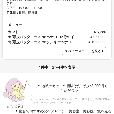
ます。
平日 10：00～17：00
定休日：
日曜、祝祭日
メニュー
カット
¥ 5,280
★ 頭皮パックコース ★ ヘナ ＋ 15分のインド式ヘッド…
¥ 9,900～
☆ 頭皮パックコース ☆ シルキーヘナ ＋ 15分のインド…
¥ 10,560～
すべてのメニューを見る
4件中 1〜4件を表示
この地域のカットの相場はだいたい
3,200円
く
らいだワン！
※「Beauty Park」に登録されているメニュー価格をもとに独自の集計
ロジックによって算出しています。
キュンちゃん
©Beauty Park
佐倉でおすすめのヘアサロン・美容室・美容院一覧を見る