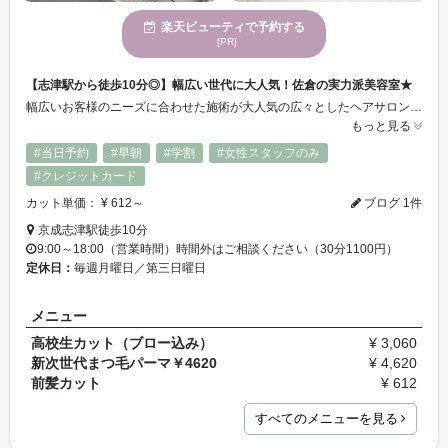
楽天ビューティで予約する
[PR]
【志津駅から徒歩10分◎】幅広い世代に大人気！佐倉の実力派美容室★
幅広いお客様のニーズに合わせた施術が大人気の広々としたヘアサロン♪キッズスペースもご用意しているので、お子様同伴OKです◎お客様お一人おひとりの髪質に合わせた施術で、ダメージレス＆自分に合ったヘアスタイルが叶います。簡単なアレンジから華やかなアップスタイルまで多様なヘアセットも様々なシーンに合わせて幅広く対応いたします♪
もっと見る
#当日予約
#早朝
#学割
#女性スタッフのみ
#クレジットカード
カット単価： ¥ 612～
ブログ 1件
京成志津駅徒歩10分
9:00～18:00（営業時間）時間外はご相談ください（30分1100円）
定休日：
毎週月曜日／第三日曜日
メニュー
高校生カット（ブロー込み）
¥ 3,060
新次世代まつ毛パーマ￥4620
¥ 4,620
前髪カット
¥ 612
すべてのメニューを見る