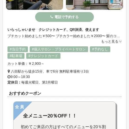
電話で予約する
いらっしゃいませ クレジットカード、QR決済、使えます
プチカット始めました￥500〜 プチカラー始めました￥2000〜 髪のコンディションを整えながらパーマやカラーを楽しめると人気のヘアサロンです♪複数のたんぱく質を使い分け、その時の髪質にあった薬剤やトリートメントを選んでいます◎カラーしてもすぐに色が抜けてしまう人、縮毛矯正をかけてもモチが悪い人にオススメです☆メンズもOK！長年、さまざまなお客様にご来店いただく信頼の厚いサロンです♪
もっと見る
#当日予約
#個人サロン・プライベートサロン
#予約なし
#駐車場
#クレジットカード
カット単価： ¥ 2,900～
八街駅から徒歩15分、車で6分 無料駐車場有り3台
9:00～18:30
定休日：
毎週火曜日、第3月曜日
おすすめクーポン
全員
全メニュー20％OFF！！
初めてご来店の方はすべてのメニューを20％割