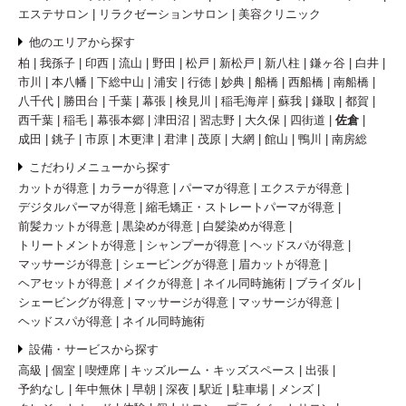
エステサロン
リラクゼーションサロン
美容クリニック
他のエリアから探す
柏
我孫子
印西
流山
野田
松戸
新松戸
新八柱
鎌ヶ谷
白井
市川
本八幡
下総中山
浦安
行徳
妙典
船橋
西船橋
南船橋
八千代
勝田台
千葉
幕張
検見川
稲毛海岸
蘇我
鎌取
都賀
西千葉
稲毛
幕張本郷
津田沼
習志野
大久保
四街道
佐倉
成田
銚子
市原
木更津
君津
茂原
大網
館山
鴨川
南房総
こだわりメニューから探す
カットが得意
カラーが得意
パーマが得意
エクステが得意
デジタルパーマが得意
縮毛矯正・ストレートパーマが得意
前髪カットが得意
黒染めが得意
白髪染めが得意
トリートメントが得意
シャンプーが得意
ヘッドスパが得意
マッサージが得意
シェービングが得意
眉カットが得意
ヘアセットが得意
メイクが得意
ネイル同時施術
ブライダル
シェービングが得意
マッサージが得意
マッサージが得意
ヘッドスパが得意
ネイル同時施術
設備・サービスから探す
高級
個室
喫煙席
キッズルーム・キッズスペース
出張
予約なし
年中無休
早朝
深夜
駅近
駐車場
メンズ