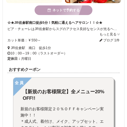
ネットで予約する
☆★JR佐倉駅南口徒歩5分！気軽に通えるヘアサロン！！☆★
ピア・チェーレはJR佐倉駅からスグのアクセス良好なセンスが光るヘアサロン！、フレンドリーでアットホームな店内でスタッフの心を込めたサービスを受けていただけます♪、皆様のご来店心よりお待ちしております！！
もっと見る
カット単価： ¥ 550～
ブログ 1件
JR佐倉駅 南口 徒歩1分
10：00～19：00（ラストオーダー）
定休日：
月曜日
おすすめクーポン
全員
【新規のお客様限定】全メニュー20%
OFF!!
新規のお客様限定２０％ＯＦＦキャンペーン実
施中！！
＊成人式、着付け、メイク、アップセット、エ