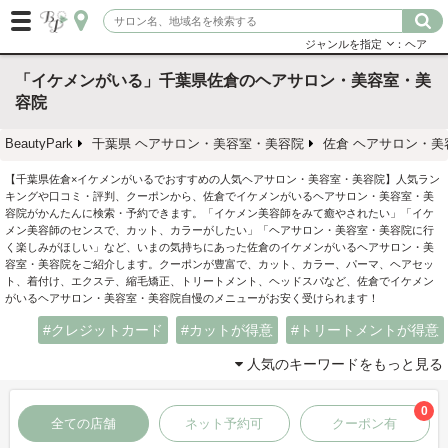
ジャンルを指定
：ヘア
「イケメンがいる」千葉県佐倉のヘアサロン・美容室・美
容院
BeautyPark
千葉県 ヘアサロン・美容室・美容院
佐倉 ヘアサロン・美
【千葉県佐倉×イケメンがいるでおすすめの人気ヘアサロン・美容室・美容院】人気ラン
キングや口コミ・評判、クーポンから、佐倉でイケメンがいるヘアサロン・美容室・美
容院がかんたんに検索・予約できます。「イケメン美容師をみて癒やされたい」「イケ
メン美容師のセンスで、カット、カラーがしたい」「ヘアサロン・美容室・美容院に行
く楽しみがほしい」など、いまの気持ちにあった佐倉のイケメンがいるヘアサロン・美
容室・美容院をご紹介します。クーポンが豊富で、カット、カラー、パーマ、ヘアセッ
ト、着付け、エクステ、縮毛矯正、トリートメント、ヘッドスパなど、佐倉でイケメン
がいるヘアサロン・美容室・美容院自慢のメニューがお安く受けられます！
クレジットカード
カットが得意
トリートメントが得意
人気のキーワードをもっと見る
0
全ての店舗
ネット予約可
クーポン有