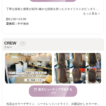
丁寧な技術と接客が好評♪確かな技術を持ったスタイリストがピッタリなスタイルを提案♪アナタのなりたいイメージをお聞かせください！当サロンのスタイリストが叶えます☆彡 Foreigners welcome(外国人歓迎)／Available in English(英語対応可能)
もっと見る
11:00〜21:00
定休日：
年中無休
CREW
クルー
楽天ビューティで予約する
[PR]
当店はカラーデザイン、シークレットハイライト、白髪ぼかしカラーや髪質改善とヘアケア中心のお客様が多数ご来店されています。一人一人に真摯に向き合い、髪を素敵にするだけでなく日々の疲れを癒し、元気になれる場所、心の拠り所になれるようにと。皆様の後押しが出来るサロンになればと心掛けております。是非一度ご利用お待ちしております。【当日のご予約も承ります】