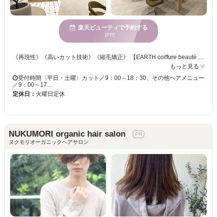
楽天ビューティで予約する
[PR]
《再現性》《高いカット技術》《縮毛矯正》 【EARTH coiffure beauté 佐倉店】がトレンドデザインからアナタ好みのデザインまで叶えます♪ それぞれの「骨格×髪質」を捉えて、的確なカット技術をご提供。 人気の縮毛矯正で、まとまりやすい質感に髪質改善♪ なめらかで指通りの良いストレートを手に入れませんか？ 確かな技術でお客様に合ったメニューを考えます！ スタッフ一同、お客様のご来店を心よりお待ちしております。
もっと見る
受付時間〈平日・土曜〉カット／9：00～18：30、その他ヘアメニュー
／9：00～17…
定休日：
火曜日定休
NUKUMORI organic hair salon
ヌクモリオーガニックヘアサロン