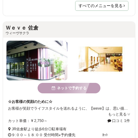
すべてのメニューを見る
Ｗｅｖｅ 佐倉
ウィーヴサクラ
ネットで予約する
☆お客様の笑顔のために☆
お客様が笑顔でライフスタイルを送れるように、【weve】は、思い描いたヘアスタイルを実現するために、誠心誠意アドバイスさせていただきます！カラーのメニューも豊富なので、髪が傷みやすい等のご相談もお気軽にどうぞ♪
もっと見る
カット単価： ¥ 2,750～
口コミ 1件
JR佐倉駅より徒歩6分◎駐車場有
９:００～１８:００ 受付時間※予約優先 ｶｯﾄ