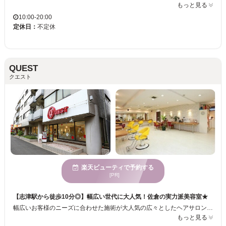
もっと見る
10:00-20:00
定休日：
不定休
QUEST
クエスト
楽天ビューティで予約する
[PR]
【志津駅から徒歩10分◎】幅広い世代に大人気！佐倉の実力派美容室★
幅広いお客様のニーズに合わせた施術が大人気の広々としたヘアサロン♪キッズスペースもご用意しているので、お子様同伴OKです◎お客様お一人おひとりの髪質に合わせた施術で、ダメージレス＆自分に合ったヘアスタイルが叶います。簡単なアレンジから華やかなアップスタイルまで多様なヘアセットも様々なシーンに合わせて幅広く対応いたします♪
もっと見る