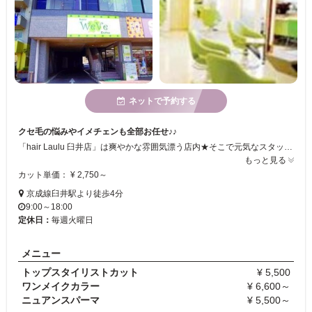
ネットで予約する
クセ毛の悩みやイメチェンも全部お任せ♪♪
「hair Laulu 臼井店」は爽やかな雰囲気漂う店内★そこで元気なスタッフたちが、お客様一人ひとりのニーズに合った髪型を作りあげています☆カウンセリングを大切にしているので、アナタのご希望がきっと叶う♪
もっと見る
カット単価： ¥ 2,750～
京成線臼井駅より徒歩4分
9:00～18:00
定休日：
毎週火曜日
メニュー
トップスタイリストカット
¥ 5,500
ワンメイクカラー
¥ 6,600～
ニュアンスパーマ
¥ 5,500～