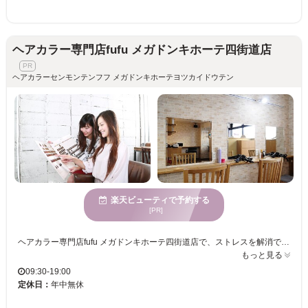
ヘアカラー専門店fufu メガドンキホーテ四街道店
ヘアカラーセンモンテンフフ メガドンキホーテヨツカイドウテン
楽天ビューティで予約する
[PR]
ヘアカラー専門店fufu メガドンキホーテ四街道店で、ストレスを解消できる空間で寛ぎながら、髪の色を変えて新しい自分に出会いませんか？大人の美しさを引き立てるカラーリングに熟練した美容プロフェッショナルが、一人ひとりに合わせたカラーをご提案し、あなたの個性を最大限に引き出します。年齢を問わず様々な方に利用されている当サロンで、心が静まる時間とともに、自分らしい美しさを手に入れることができます。ぜひ訪れて、あなたの魅力をさらに輝かせてください。ヘアカラー専門店fufu メガドンキホーテ四街道店での素晴らしい体験をお待ちしております。
もっと見る
09:30-19:00
定休日：
年中無休