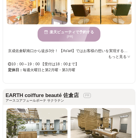
楽天ビューティで予約する
[PR]
京成佐倉駅南口から徒歩3分！ 【As'art】ではお客様の想いを実現する為,1対1の施術にて対応。 お客様のヘアコンディションを見守り続けたい…お客様に恥じない美容師でいたい… そんな想いで施術致します。今の様々な悩みは勿論【何十年先の事】まで真剣に考え対応致します。 癒しの空間で納得がいくまでのカウンセリングと丁寧な技術であなたに似合うヘアスタイルを提供します♪ ぜひ日頃の疲れから解放されてリラックスしに来てください。 ご来店を心よりお待ちしております。
もっと見る
10：00～19：00 【受付は18：00まで】
定休日：
毎週火曜日と第2月曜・第3月曜
EARTH coiffure beauté 佐倉店
アースコアフュールボーテ サクラテン