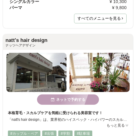
シングルカラー
¥ 10,300
パーマ
¥ 9,800
すべてのメニューを見る
natt's hair design
ナッツヘアデザイン
ネットで予約する
本格育毛・スカルプケアを気軽に受けられる美容室です！
「natt's hair design」は、業界初のハイスペック・ハイパワーのスカルプマシン”Dr.SCALP（ドクタースカルプ）”導入していて、自分では見えない頭皮部分をプロの視点から状態を判断し、施術してくれるんです！薄毛・抜け毛でお悩みの方は、見える美容師にお任せしてみては？
もっと見る
#カップル・ペア
#出張
#学割
#駐車場