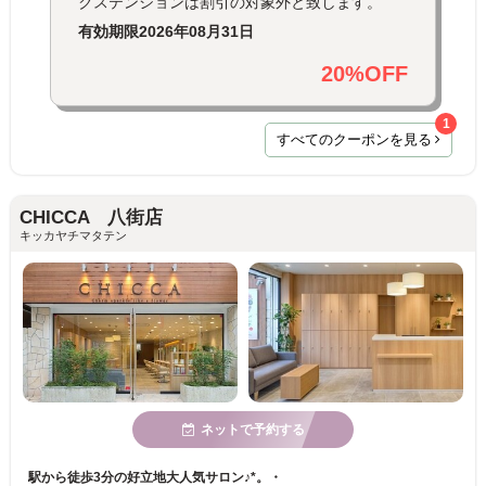
クステンションは割引の対象外と致します。
有効期限
2026年08月31日
20%OFF
1
すべてのクーポンを見る
CHICCA 八街店
キッカヤチマタテン
ネットで予約する
駅から徒歩3分の好立地大人気サロン♪*。・