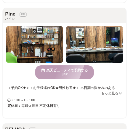
Pine
パイン
楽天ビューティで予約する
[PR]
＜予約OK★＞＜お子様連れOK★男性歓迎★＞ 木目調の温かみのある落ち着いた雰囲気の店内◎ 水槽やグリーンをアクセントにこだわりの空間でゆったりとくつろぎの時間を過ごせます☆ ＜駐車場も完備！＞お車をご利用の方でもお気軽にご来店いただけます。 カウンセリングから仕上げまでひとりのスタイリストが担当。 フレンドリーに髪や頭皮の悩みなど何でも相談できます トリートメントやヘッドスパなどで髪質や頭皮環境も整えてキレイな髪へ導きます♪ ご来店お待ちしております！
もっと見る
8：30～18：00
定休日：
毎週火曜日 不定休日有り