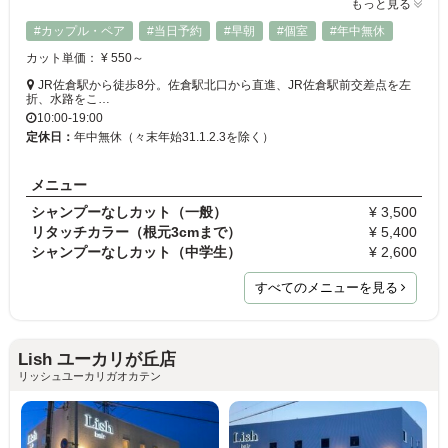
もっと見る
#カップル・ペア
#当日予約
#早朝
#個室
#年中無休
カット単価： ¥ 550～
JR佐倉駅から徒歩8分。佐倉駅北口から直進、JR佐倉駅前交差点を左
折、水路をこ…
10:00-19:00
定休日：
年中無休（々末年始31.1.2.3を除く）
メニュー
シャンプーなしカット（一般）
¥ 3,500
リタッチカラー（根元3cmまで）
¥ 5,400
シャンプーなしカット（中学生）
¥ 2,600
すべてのメニューを見る
Lish ユーカリが丘店
リッシュユーカリガオカテン