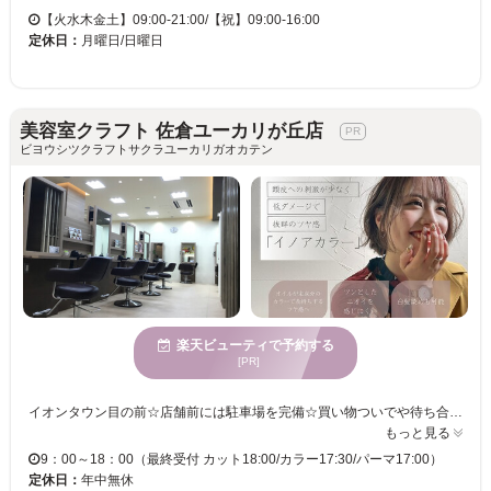
【火水木金土】09:00-21:00/【祝】09:00-16:00
定休日：
月曜日/日曜日
美容室クラフト 佐倉ユーカリが丘店
ビヨウシツクラフトサクラユーカリガオカテン
楽天ビューティで予約する
[PR]
イオンタウン目の前☆店舗前には駐車場を完備☆買い物ついでや待ち合わせ時間に、気軽にお越しください♪大人の上質な空間で、リラックスしながら美容タイムをお楽しみいただけます♪ 洗練された高度な技術、ヘアサロンならではのハイクオリティな施術、夢心地なシャンプー台など、“美容室クラフト”ではお客様にお届けする一つ一つのものにこだわっています。オススメの5ステップ・3ステップトリートメント「グローバルミルボン」やトレンドの「イルミナカラー」、「キュアストレート」・・・“なりたい理想のスタイル”を叶えるため、豊富なメニューもご用意しています！髪質やライフスタイルに合わせて施術するので、髪の悩みなどもぜひご相談ください♪ また、店内にはキッズスペースも完備しています！！保育士も常駐しているので、お子様と一緒にご来店いただけます☆居心地のいい空間で、皆様のキレイをサポートします！ご来店お待ちしております♪
もっと見る
9：00～18：00（最終受付 カット18:00/カラー17:30/パーマ17:00）
定休日：
年中無休