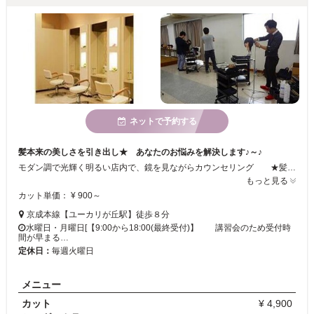
ネットで予約する
髪本来の美しさを引き出し★ あなたのお悩みを解決します♪～♪
モダン調で光輝く明るい店内で、鏡を見ながらカウンセリング ★髪の内側から輝くツヤ★ 髪本来の美しさを引き出すメニューが豊富です♪ 一緒に話して、違う魅力をみつけたり、一緒にあなたのお悩みを解決します♪ もちらんシュチュエーションによってもアレンジ自在！
もっと見る
カット単価： ¥ 900～
京成本線【ユーカリが丘駅】徒歩８分
水曜日・月曜日[【9:00から18:00(最終受付)】 講習会のため受付時
間が早まる…
定休日：
毎週火曜日
メニュー
カット
¥ 4,900