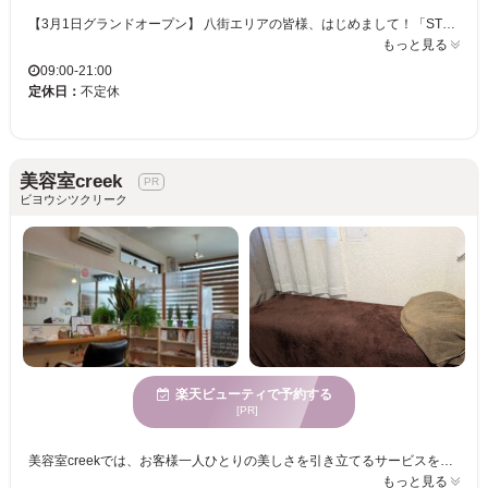
【3月1日グランドオープン】 八街エリアの皆様、はじめまして！「STROKE（ストローク）」です。 当店は「良いものを、いつでも通いやすい価格で」をコンセプトにした、圧倒的コスパを誇る地域密着型サロンです。 ◆アクセス＆設備が八街エリア最強クラス！ JR八街駅「北口」を出て徒歩10秒！誰もが知る「旧イリューム様跡地」に誕生しました。 敷地内には広々とした専用駐車場を【20台分】完備。駐車が苦手な方や大型車でも安心です。 店内は80坪の開放的なバリアフリー空間で、ベビーカーや車椅子の方もそのままご来店いただけます。 ◆妥協のない高品質メニュー お財布に優しい価格（ロング料金なし！）でありながら、使用する薬剤は一流です。 SNSで話題の最高峰ヘアケア『Aujua（オージュア）』や、10年後の頭皮を守る『ケアカラー（残留アルカリ除去）』を導入。 朝9時から夜21時まで営業しておりますので、家事の合間やお仕事帰りなど、お客様のライフスタイルに合わせていつでも気軽にお立ち寄りください！
もっと見る
09:00-21:00
定休日：
不定休
美容室creek
ビヨウシツクリーク
楽天ビューティで予約する
[PR]
美容室creekでは、お客様一人ひとりの美しさを引き立てるサービスを心がけています。親しみやすい雰囲気の中で、マンツーマンの丁寧な接客を受けられます。特に40代からの白髪染めに力を入れており、部分染めや白髪ぼかしを通じて艶やかな髪へと導きます。幅広い年齢に対応したサービスも充実しており、まつげパーマ、脱毛、フェイシャル、ジェルネイル(ネイル＆アイラッシュcreek)まで応じます。プライベート空間で、心地の良い時間を過ごしてください。幅広い決済方法に対応し、個室や駐車場の設備も整っていますので、安心してご利用いただけます。あなたも美容室creekで、今より一段と輝く姿を手に入れましょう。
もっと見る