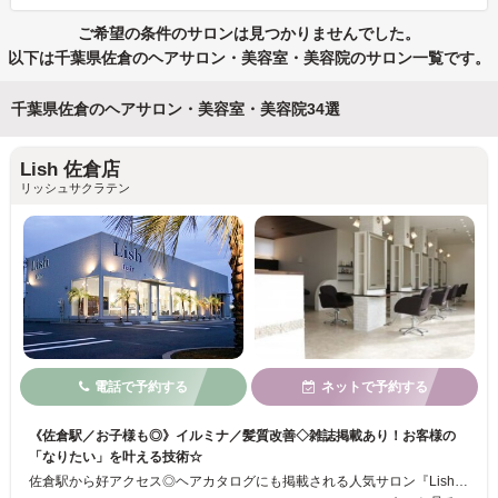
ご希望の条件のサロンは見つかりませんでした。
以下は千葉県佐倉のヘアサロン・美容室・美容院のサロン一覧です。
千葉県佐倉のヘアサロン・美容室・美容院34選
Lish 佐倉店
リッシュサクラテン
電話で予約する
ネットで予約する
《佐倉駅／お子様も◎》イルミナ／髪質改善◇雑誌掲載あり！お客様の
「なりたい」を叶える技術☆
佐倉駅から好アクセス◎ヘアカタログにも掲載される人気サロン『Lish』が新店舗をオープン！リゾート調の癒し空間☆彡キッズスペース完備でママさんのご利用も大歓迎♪高いカット技術と豊富なメニューでお客様の「なりたい」理想のスタイルを叶えます！再現性の高いスタイルはもちろん、TOKIOトリートメントやダメージを抑えたトレンドカラーでツヤツヤの美髪に♪