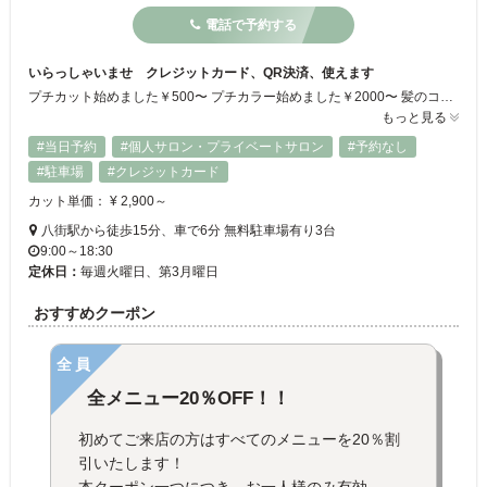
電話で予約する
いらっしゃいませ クレジットカード、QR決済、使えます
プチカット始めました￥500〜 プチカラー始めました￥2000〜 髪のコンディションを整えながらパーマやカラーを楽しめると人気のヘアサロンです♪複数のたんぱく質を使い分け、その時の髪質にあった薬剤やトリートメントを選んでいます◎カラーしてもすぐに色が抜けてしまう人、縮毛矯正をかけてもモチが悪い人にオススメです☆メンズもOK！長年、さまざまなお客様にご来店いただく信頼の厚いサロンです♪
もっと見る
#当日予約
#個人サロン・プライベートサロン
#予約なし
#駐車場
#クレジットカード
カット単価： ¥ 2,900～
八街駅から徒歩15分、車で6分 無料駐車場有り3台
9:00～18:30
定休日：
毎週火曜日、第3月曜日
おすすめクーポン
全員
全メニュー20％OFF！！
初めてご来店の方はすべてのメニューを20％割
引いたします！
本クーポン一つにつき、お一人様のみ有効。