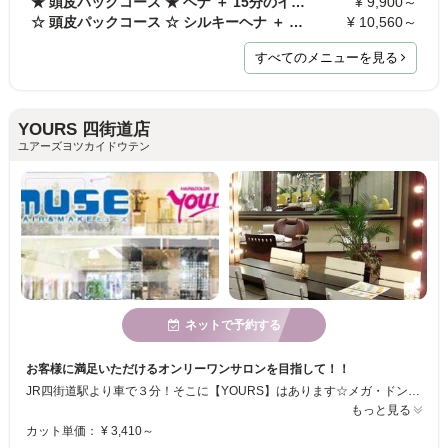
★ 頭皮パックコース ★ ヘナ ＋ 15分のインド式ヘッド…
¥ 9,900～
☆ 頭皮パックコース ☆ シルキーヘナ ＋ 15分のインド…
¥ 10,560～
すべてのメニューを見る
YOURS 四街道店
ユアーズヨツカイドウテン
ネットで予約する
お客様に満足いただけるオンリーワンサロンを目指して！！
JR四街道駅より車で３分！そこに【YOURS】はあります☆メガ・ドンキホーテ内2Ｆのトータルビューティーサロンです♪♪感性豊かなスタッフが”あなたらしさ”を引き出すお手伝いをさせていただきます★ぜひ、ご来店下さい！！
もっと見る
カット単価： ¥ 3,410～