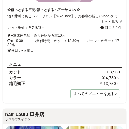
☆ほっとする空間♪ほっとするヘアーサロン♪☆
酒々井町にあるヘアーサロン【mike･neo】。お客様の新しい(neo)をミツケル(mike) 美容室mike･neo ミケネオで、ゆったりした時間をお過ごし下さい。広々とした店内でのんびりリラックス♪店内はバリアフリーになっており、車椅子のままでも施術できますので安心してお越しください。お問い合わせなど043-481-8008までお気軽に！!
もっと見る
カット単価： ¥ 2,970～
口コミ 1件
■京成佐倉駅・酒々井駅から車10分
■ 9:30～ ※受付時間 カット：18:30迄 パーマ・カラー： 17:
30迄 …
定休日：
■火曜日
メニュー
カット
¥ 3,960
カラー
¥ 4,730～
縮毛矯正
¥ 13,750～
すべてのメニューを見る
hair Laulu 臼井店
ラウルウスイテン