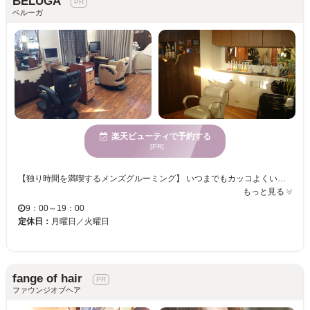
BELUGA
ベルーガ
楽天ビューティで予約する
[PR]
【独り時間を満喫するメンズグルーミング】 いつまでもカッコよくいたい、デキる男の新しい習慣がここにあります。素肌に境無し、心地よさは地続きです！ お疲れのお顔を繊細な箇所も入念にシェービング。寝ている時間が多め、大人の男のための新しいグルーミング提案です。 会社でのパソコン操作をはじめ、電子ツールの長時間の画面直視による慢性的な「テクノストレス」は思わぬところで「だるさ」や「凝り」となって現れ、やる気を削いでしまいます。 そこで「ゆる～いひと時」がやる気を高める。 『ミストチーム式』のメンズシェービングをはじめ、眉ラインカットやフェイスケアメニュー…外見を磨きながら内面を満たす、独り時間満喫の積極的なメンズグルーミングの活用、いつも若々しい男の新習慣がここにあります。ぜひお試し下さい★ ※ブライダルメニューもあり★新郎新婦ペアご予約で施術合計金額から10%OFF♪(ご来店日は別個対応可) ※シェービング専門サロンになりますので、新規のカットのご予約は受け付けておりませんので、お間違いないようご理解のほど宜しくお願い致します。
もっと見る
9：00～19：00
定休日：
月曜日／火曜日
fange of hair
ファウンジオブヘア