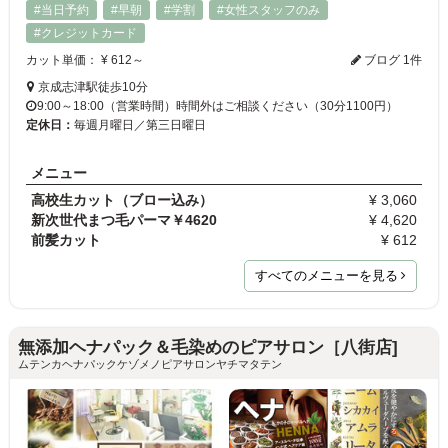
#当日予約
#早朝
#学割
#女性スタッフのみ
#クレジットカード
カット単価： ¥ 612～
ブログ 1件
京成志津駅徒歩10分
9:00～18:00（営業時間）時間外はご相談ください（30分1100円）
定休日：
毎週月曜日／第三日曜日
メニュー
高校生カット（ブロー込み）
¥ 3,060
新次世代まつ毛パーマ￥4620
¥ 4,620
前髪カット
¥ 612
すべてのメニューを見る
無添加ヘナパック＆毛染めのピアサロン［八街店]
ムテンカヘナパックケゾメノピアサロンヤチマタテン