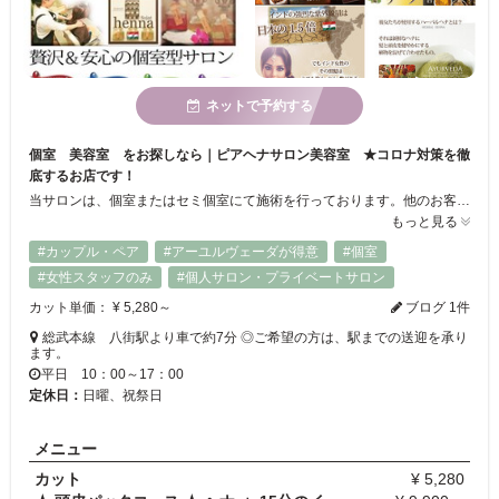
ネットで予約する
個室 美容室 をお探しなら｜ピアヘナサロン美容室 ★コロナ対策を徹
底するお店です！
当サロンは、個室またはセミ個室にて施術を行っております。他のお客様との接触機会を最低限にするように努めております。ご来店時から、カット～施術、ティータイム、最後のお会計時までお一人の空間を確保しております。★ 店内、スタッフでは数十項目に及ぶ感染症対策を実施しております。当サロンのホームページでご確認いただけます。 ＞ ご予約の際にはご希望のお席タイプ（個室、セ三個室）のご希望をお知らせください。
もっと見る
#カップル・ペア
#アーユルヴェーダが得意
#個室
#女性スタッフのみ
#個人サロン・プライベートサロン
カット単価： ¥ 5,280～
ブログ 1件
総武本線 八街駅より車で約7分 ◎ご希望の方は、駅までの送迎を承り
ます。
平日 10：00～17：00
定休日：
日曜、祝祭日
メニュー
カット
¥ 5,280