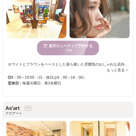
楽天ビューティで予約する
[PR]
ホワイトとブラウンをベースとした落ち着いた雰囲気のおしゃれな店内はリラックスして過ごせる癒しの空間。 経験豊富なスタイリストがお客さま1人1人に丁寧にカウンセリング。髪質やクセ、ご希望イメージなどにより、お客さまに合った薬剤と似合うスタイルをご提案いたします。 【fange of hair】のおすすめメニューはプリンセスティアラメニュー☆太古のミネラルと人に最も合うタイプの複合コラーゲンを含んだ＜プリンセスティアラ＞は、カラーやパーマの薬剤と一緒に使うことによってミネラルとコラーゲンが薬剤や熱に反応して髪の内部でストッキングのように膜を作って水分をたっぷり保持し、感動の手触りと艶感の仕上がりになる、繰り返すほどキレイな髪になる髪質改善メニューです☆ クセ毛やダメージヘアの方、カラーやパーマでダメージを避けたい方、ツヤや手触りをよくしたい方は是非お試しください♪♪ サロンでしか手に入らない髪に優しいヘアケア剤もご用意！お客さまが喜んでいただけるよう髪に優しいメニューとサービスでスタッフ一同お待ちしています☆
もっと見る
9：00～19:00 （日・祝日は9：00～18：00）
定休日：
毎週火曜日、第3水曜日
As'art
アズアート