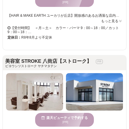
[PR]
【HAIR & MAKE EARTH ユーカリが丘店】開放感のあるお洒落な店内で、磨き抜かれた技術が味わえます♪ お客様一人ひとりへの丁寧なカウンセリングが魅力的★ベテランの実力派スタイリスト多数在籍！トレンドをプラスして、セルフスタイリングが楽になる再現性の高いスタイルに♪ 【HAIR & MAKE EARTH ユーカリが丘店】で、キレイへの近道を見つけませんか？
もっと見る
【受付時間】 ＜月～土＞ カラー・パーマ 9：00～18：00／カット
9：00～18：…
定休日：
R8年8月より不定休
美容室 STROKE 八街店【ストローク】
ビヨウシツストローク ヤチマタテン
楽天ビューティで予約する
[PR]