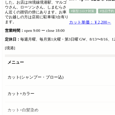
した。お店はJR境線境港駅、マルゴ
ウさん、ローソンさん、しまむらさ
#新型コロナ対策
#当日予約
ん近くの踏切の傍にあります。お車
でお越しの方は店前に駐車場3台有り
ます。
カット単価： ¥ 2,200～
営業時間：
open 9:00 ー close 18:00
定休日：
毎週月曜、毎月第1火曜・第3日曜 GW、8/13〜8/16、12/
[境港]
メニュー
カット(シャンプー・ブロー込)
カット+カラー
カット+白髪染め