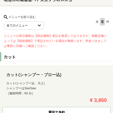
ヘアサロン
メニューを絞り込む
8
全
件
ネイルサロン
まつげサロン
メニューの表示価格は【税込価格】表記を推奨しておりますが、掲載店舗に
よっては【税抜価格】で表記されている場合が御座います。料金つきまして
エステサロン
は事前に店舗へご確認ください。
リラクゼーションサロン
カット
美容クリニック
ヘアカタログ
カット(シャンプー・ブロー込)
ネイルカタログ
カット(シャンプー込、大人)
シャンプーはSeeSaw
メンズカタログ
［施術時間：60 分］
¥ 3,850
電話で予約