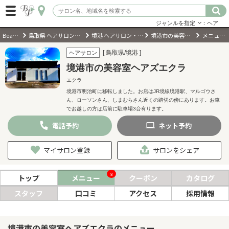
ジャンルを指定
：ヘア
BeautyPark
鳥取県 ヘアサロン・美容室・美容院
境港 ヘアサロン・美容室・美容院
境港市の美容室ヘアズエクラ
メニュー・料金
ログイン
[ 鳥取県/境港 ]
ヘアサロン
境港市の美容室ヘアズエクラ
会員登録
（無料）
エクラ
境港市明治町に移転しました。お店はJR境線境港駅、マルゴウさ
ん、ローソンさん、しまむらさん近くの踏切の傍にあります。お車
キーワード検索
でお越しの方は店前に駐車場3台有ります。
ジャンルを選択
電話
予約
ネット
予約
マイサロン登録
サロンをシェア
キーワードで検索
8
トップ
メニュー
クーポン
カタログ
スタッフ
口コミ
アクセス
採用情報
近くのサロンを探す
現在地から探す
境港市の美容室ヘアズエクラのメニュー