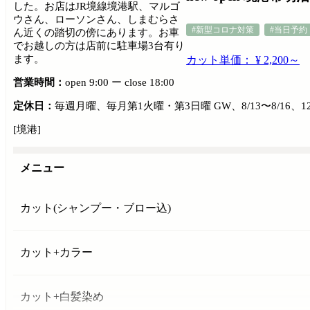
した。お店はJR境線境港駅、マルゴ
ウさん、ローソンさん、しまむらさ
#新型コロナ対策
#当日予約
ん近くの踏切の傍にあります。お車
でお越しの方は店前に駐車場3台有り
ます。
カット単価： ¥ 2,200～
営業時間：
open 9:00 ー close 18:00
定休日：
毎週月曜、毎月第1火曜・第3日曜 GW、8/13〜8/16、12/
[境港]
メニュー
カット(シャンプー・ブロー込)
カット+カラー
カット+白髪染め