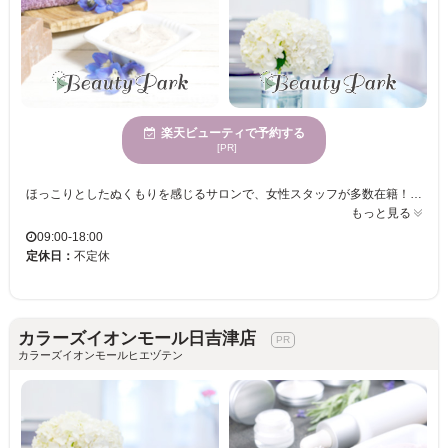
楽天ビューティで予約する
[PR]
ほっこりとしたぬくもりを感じるサロンで、女性スタッフが多数在籍！幅広い世代に愛されるスタイルを提供！駐車場完備でクレジットカード利用可能だから気軽に来店しやすい！ colors plusは、心落ち着く居心地の良い空間でいつ訪れても親しみやすい雰囲気が魅力です。熟練の女性スタッフが多数在籍しており、丁寧な接客でお迎えします。世代を超えて多くの方にご来店いただいているため、どなたでも気軽に利用できるサロンです。お車でお越しの方には駐車場も完備されており、お支払いはクレジットカードも可能です。ともに心から満足できる時間をお届けしたいと考えています。あなたが理想とするスタイルを一緒に見つけましょう。
もっと見る
09:00-18:00
定休日：
不定休
カラーズイオンモール日吉津店
カラーズイオンモールヒエヅテン