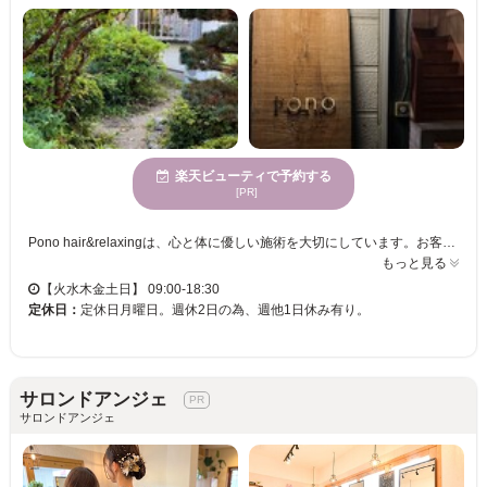
楽天ビューティで予約する
[PR]
Pono hair&relaxingは、心と体に優しい施術を大切にしています。お客様に合った安心安全な剤を使用し、自然派志向の方におすすめです。カラーやヘッドスパに使う製品はすべてオーガニックで、肌や髪に優しい素材を厳選。大人の魅力を引き立てる場として、多くのエレガントな女性にご利用いただいております。お子様連れも歓迎、個室完備のプライベートサロンで、穏やかな時間をお過ごしください。縮毛矯正が得意なスタイリストが、魅力を最大限に引き出します。安心して通える居心地の良さも魅力です。ぜひ、Pono hair&relaxingで贅沢なサロンタイムを体験してください。
もっと見る
【火水木金土日】 09:00-18:30
定休日：
定休日月曜日。週休2日の為、週他1日休み有り。
サロンドアンジェ
サロンドアンジェ