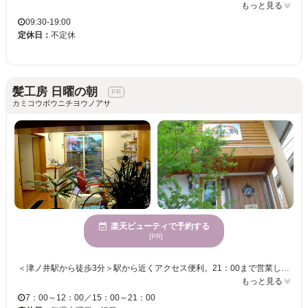
もっと見る
09:30-19:00
定休日：
不定休
髪工房 日曜の朝
カミコウボウニチヨウノアサ
楽天ビューティで予約する
[PR]
＜津ノ井駅から徒歩3分＞駅から近くアクセス便利。21：00まで営業しているので、お仕事終わりの方も気軽に来店頂けます☆店内は木の温もりを感じる、“ホッ”と一息つける憩の空間。アットホームなサロンなので、伝えにくいイメージなども緊張せずに何でも相談しやすい◎初めてご来店の方も、経験豊富なスタイリストに安心してお任せ下さい！ 【髪工房日曜の朝】で自分に1番似合うスタイルを見つけませんか？1人1人の骨格や髪質に合わせて、あなたに似合うスタイルを提案します！ 「日曜の朝 午前7時」に是非おいでください。きっと良い1日になると思います。
もっと見る
7：00～12：00／15：00～21：00