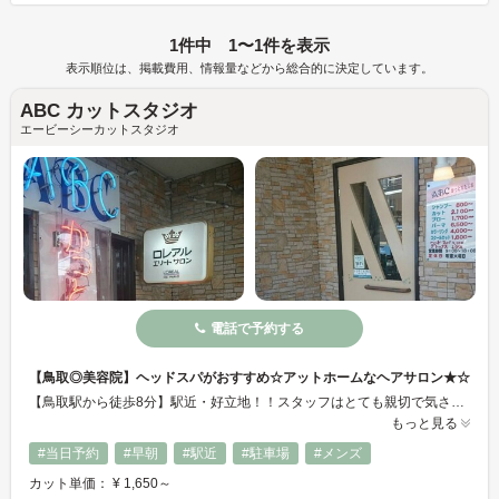
1件中 1〜1件を表示
表示順位は、掲載費用、情報量などから総合的に決定しています。
ABC カットスタジオ
エービーシーカットスタジオ
電話で予約する
【鳥取◎美容院】ヘッドスパがおすすめ☆アットホームなヘアサロン★☆
【鳥取駅から徒歩8分】駅近・好立地！！スタッフはとても親切で気さくなアットホームなサロンです♪お客様お一人おひとりのお悩みに合わせたカットでお客様の“なりたいヘアスタイル”へ導きます☆カウンセリングでお悩みなどお気軽にご相談ください♪カット・カラー・パーマ・その他メニューも豊富♦ぜひ、当サロンへお越しください♪
もっと見る
#当日予約
#早朝
#駅近
#駐車場
#メンズ
カット単価： ¥ 1,650～