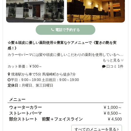
電話で予約する
☆髪＆頭皮に優しい薬剤使用☆豊富なケアメニューで《驚きの艶を実
感！》
カラーやパーマには髪や頭皮に優しいこだわりの薬剤を使用しているヘアサロンです☆カラーには美容液を使用しバリア機能・ヘッドスパ機能・トリートメント機能で、髪を守りながら心地よく艶やかな髪に仕上げます。高い技術力と充実のケアメニューでリピーターも多数！境港駅近く。暖かみのある店内でリラックスしてお過ごしいただけます♪
もっと見る
カット単価： ¥ 500～
口コミ 1件
境港駅から車で5分 馬場崎町から徒歩7分
平日：9:00～19:00 土日祝日：9:00～19:00
定休日：
月曜日、第三日曜日
メニュー
ウォーターカラー
¥ 1,000～
ストレートパーマ
¥ 8,500～
部分ストレート 前髪＋フェイスライン
¥ 4,500
すべてのメニューを見る