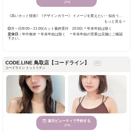
[PR]
《高いカット技術》《デザインカラー》 イメージを変えたい・似合うデザインが見つからない・・・あなたのお悩みに合うスタイルをご提供☆彡 手触り×持続性ばっちり！！うるうるカラーでクオリティの高い仕上がりに◎ カラーチェンジで雰囲気を変えて新しい自分◎カットにカラーも合わせてトータルバランスのよい似合わせをご提供いたします☆彡 きっと満足していただけますので、お気軽にご来店くださいませ。
もっと見る
月～日/9:00～21:00(カット最終受付 20:00) ＊年末年始は除く
定休日：
年中無休 ＊年末年始は除く ＊年末年始の営業は店舗にご確認
下さい。
CODE.LINE 鳥取店【コードライン】
コードライン トットリテン
楽天ビューティで予約する
[PR]