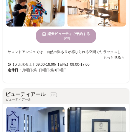
楽天ビューティで予約する
[PR]
サロンドアンジェでは、自然の温もりが感じられる空間でリラックスしながら、髪の悩みに対応しています。お客様それぞれの毛質に合わせたメニューを提供し、特に髪質改善を通じて15年の経験を持つプロフェッショナルが、お家でも簡単に再現できるスタイルを提案します。心が落ち着き、リフレッシュできる環境の中で、丁寧なカウンセリングを受け、自分らしい美しさを引き出してみませんか。エレガントな女性に人気のサロンドアンジェで、健康的で美しい髪を手に入れる喜びを体験してください。駐車場も完備されており、訪れるたびに心からリフレッシュできる時間が待っています。
もっと見る
【火水木金土】09:00-18:00/【日祝】09:00-17:00
定休日：
月曜日/第1日曜日/第3日曜日
ビューティアール
ビューティアール