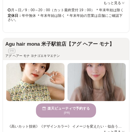
もっと見る
月～日／9：00～20：00（カット最終受付 19：00） ＊年末年始は除く
定休日：
年中無休 ＊年末年始は除く ＊年末年始の営業は店舗にご確認下
さい。
Agu hair mona 米子駅前店【アグ ヘアー モナ】
アグ ヘアー モナ ヨナゴエキマエテン
楽天ビューティで予約する
[PR]
《高いカット技術》《デザインカラー》 イメージを変えたい・似合うデザインが見つからない・・・あなたのお悩みに合うスタイルをご提供☆彡 手触り×持続性ばっちり！！うるうるカラーでクオリティの高い仕上がりに◎ カラーチェンジで雰囲気を変えて新しい自分◎カットにカラーも合わせてトータルバランスのよい似合わせをご提供いたします☆彡 きっと満足していただけますので、お気軽にご来店くださいませ。