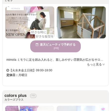
ミモラ
楽天ビューティで予約する
[PR]
mimola ミモラに足を踏み入れると、親しみやすい雰囲気が広がるサロンです。居心地の良さが魅力で、お客様のライフスタイルに合わせたスタイルを提供しています。パーマが得意で、多様なニーズに応えるデザイン提案を行っています。mimola ミモラは、年齢を問わず様々な方に利用されているので、誰もが自分に合ったスタイリングを楽しめます。さらに、お子様連れの方にも安心してご来店いただけるホスピタリティを備えています。駐車場完備でお車でのご来店も便利。カード払いにも対応しているため、スムーズなお会計も可能です。日常の喧騒を忘れられるサロンで、あなたの新しい魅力を引き出す時間をお過ごしください。
もっと見る
【火水木金土日祝】09:00-18:00
定休日：
月曜日
colors plus
カラーズプラス