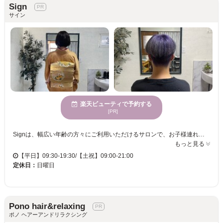
Sign
サイン
楽天ビューティで予約する
[PR]
Signは、幅広い年齢の方々にご利用いただけるサロンで、お子様連れでも安心して足を運べる設備が整っています。心が安らぐ静かな空間で、日常を忘れてリラックスできる時間を過ごしてみませんか。大切なイベントに向けて着付けの相談も承っています。また、訪問美容によりお客様のライフスタイルに合わせたサービスを提供しています。駐車場あり、クレジットカード可でお支払いもスムーズです。優れたカット技術によるスタイル提案で、あなたの個性を最大限に引き出し、自信を持てる自分へと導くサポートをします。新しいあなたとの出会いをSignでお待ちしております。
もっと見る
【平日】09:30-19:30/【土祝】09:00-21:00
定休日：
日曜日
Pono hair&relaxing
ポノ ヘアーアンドリラクシング