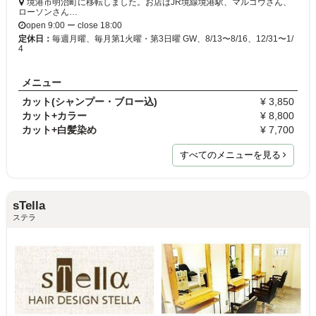
境港市明治町に移転しました。お店はJR境線境港駅、マルゴウさん、
ローソンさん…
open 9:00 ー close 18:00
定休日：
毎週月曜、毎月第1火曜・第3日曜 GW、8/13〜8/16、12/31〜1/
4
メニュー
カット(シャンプー・ブロー込)
¥ 3,850
カット+カラー
¥ 8,800
カット+白髪染め
¥ 7,700
すべてのメニューを見る
sTella
ステラ