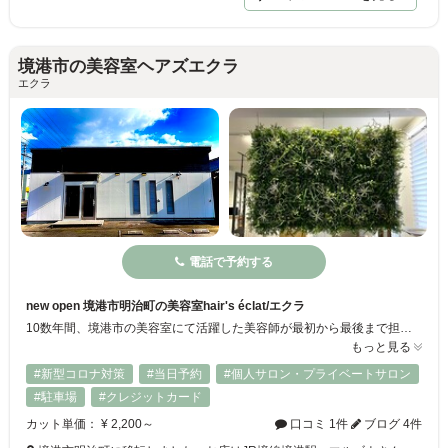
境港市の美容室ヘアズエクラ
エクラ
電話で予約する
new open 境港市明治町の美容室hair's éclat/エクラ
10数年間、境港市の美容室にて活躍した美容師が最初から最後まで担当します。 お店で使用するシャンプーは上質なルベルSeeSawやＮ．を契約しています。髪質改善にご興味のある方はご相談ください。 予約制貸切の美容室なので、他のお客様に気を遣うこともありません。 感染症対策にも取り組んでいますので、入店時の検温・手指消毒にご理解とご協力をよろしくお願いいたします。
もっと見る
#新型コロナ対策
#当日予約
#個人サロン・プライベートサロン
#駐車場
#クレジットカード
カット単価： ¥ 2,200～
口コミ 1件
ブログ 4件