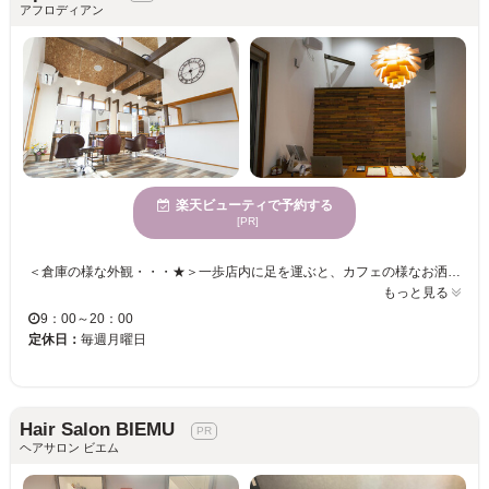
アフロディアン
楽天ビューティで予約する
[PR]
＜倉庫の様な外観・・・★＞一歩店内に足を運ぶと、カフェの様なお洒落な雰囲気！天上が高く開放感溢れる店内は日の光を取り込み“ホッ”と一息！ゆったりリラックス出来る癒しの空間が広がっています。個室は全く違う雰囲気の高級感溢れる、ラグジュアリーな空間です。贅沢なサロンタイムを堪能して下さい！！ ギリシャ神話の2つの言葉から創造されているAphrodite（美と愛の女神)×Guardian（守護神などの意味）と言う意味のサロン名【AphrodiaN（アフロディアン）】！日本語の《あ》＝頭文字《A》、日本語の《ん》＝語尾の《N》。最初から最後まで「想い」を込めてお客様の「美」のお手伝いをします★ 丁寧なカウンセリング×再現性であなたの思い描いていたスタイルへと導きます。“なりたい！”を叶えてくれる＜AphrodiaN＞であなたの理想をカタチに・・・♪
もっと見る
9：00～20：00
定休日：
毎週月曜日
Hair Salon BIEMU
ヘアサロン ビエム