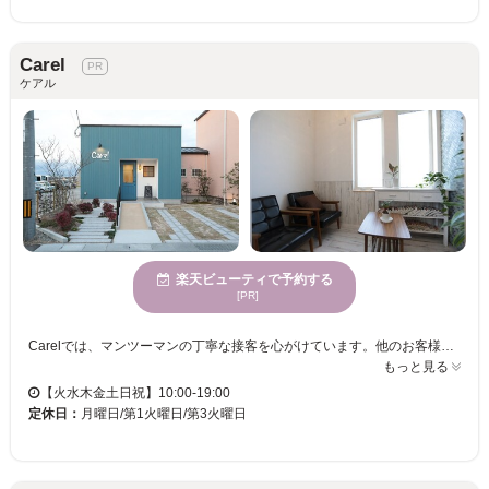
Carel
ケアル
楽天ビューティで予約する
[PR]
Carelでは、マンツーマンの丁寧な接客を心がけています。他のお客様と重なることがほぼないので、ゆったりとした時間をお過ごしいただけます。静かで穏やかな時間を求める方にも最適です。エクステが得意で、カラーや髪質改善などの施術も行い、理想のスタイルを叶えます。お子様連れも歓迎し、安心してご来店いただける環境を整えています。幅広い年齢層に対応しており、リラックスしながら美しさを追求することができます。Carelは、心地よい時間とあなたらしいスタイルを提供します。駐車場完備でアクセスも便利です。
もっと見る
【火水木金土日祝】10:00-19:00
定休日：
月曜日/第1火曜日/第3火曜日