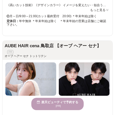
《高いカット技術》《デザインカラー》 イメージを変えたい・似合うデザインが見つからない・・・あなたのお悩みに合うスタイルをご提供☆彡 手触り×持続性ばっちり！！うるうるカラーでクオリティの高い仕上がりに◎ カラーチェンジで雰囲気を変えて新しい自分◎カットにカラーも合わせてトータルバランスのよい似合わせをご提供いたします☆彡 きっと満足していただけますので、お気軽にご来店くださいませ。
もっと見る
月～日/9:00～21:00(カット最終受付 20:00) ＊年末年始は除く
定休日：
年中無休 ＊年末年始は除く ＊年末年始の営業は店舗にご確認
下さい。
AUBE HAIR cena 鳥取店 【オーブ ヘアー セナ】
オーブ ヘアー セナ トットリテン
楽天ビューティで予約する
[PR]