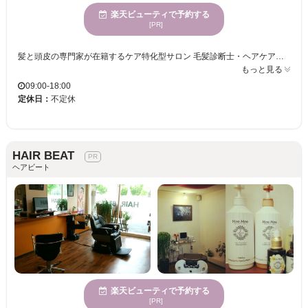
楽天ビューティで予約する
[PR]
髪と頭皮の専門家が在籍するケア特化型サロン 毛髪診断士・ヘアケアマイスター・ 色彩技能パーソナルカラーアドバイザーによる 科学的で的確なケア 髪と頭皮を科学的に分析し 最適なケアを提案 日本毛髪科学協会認定「毛髪診断士」とJHCMA認定 「ヘアケアマイスター」が在籍 専門知識と豊富な経験をもとに 髪と頭皮の状態を科学的に分析し 一人ひとりに合った施術と ケア方法を提案します 髪の傷みやパサつき、抜け毛、フケ かゆみなどの悩みを根本から見直し 健康で美しい髪を育むサポートを行います 毛髪診断士は、髪や頭皮の専門知識を持ち 科学的根拠に基づいてアドバイスを行います ノッカートでは施術前に 髪と頭皮の状態をチェック 薬剤負担を軽減した施術です 頭皮環境を整えるスカルプケアや ホームケア方法の提案まで丁寧に
もっと見る
09:00-18:00
定休日：
不定休
HAIR BEAT
ヘアビート
楽天ビューティで予約する
[PR]