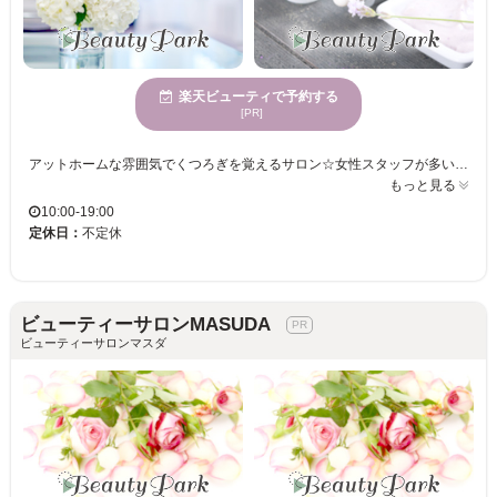
楽天ビューティで予約する
[PR]
アットホームな雰囲気でくつろぎを覚えるサロン☆女性スタッフが多いから、安心してヘアスタイルの相談が可能！さまざまな年齢層のお客様に支持され、幅広いニーズに対応！駐車場完備でクレジットカードも使用可能のため便利！ カラーズイオンモール日吉津店は、親しみやすい空間で自分の家のように何度も訪れたくなるサロンです。女性スタッフが多く在籍しているので、お客様一人一人の個性を引き出すお手伝いをさせていただきます。年齢を問わず様々な方にご利用いただいており、どなたでも安心してご来店いただけます。また、駐車場完備のためお車でのアクセスも便利ですし、クレジットカードもご利用可能です。カラーズイオンモール日吉津店で、あなただけのスタイルを見つけてみませんか。スタッフ一同、楽しみにお待ちしています。
もっと見る
10:00-19:00
定休日：
不定休
ビューティーサロンMASUDA
ビューティーサロンマスダ