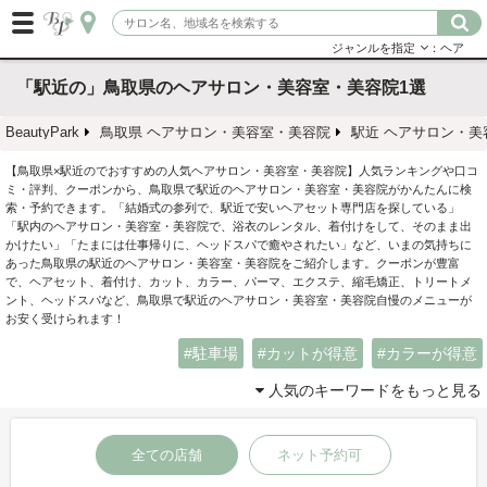
ジャンルを指定
：ヘア
「駅近の」鳥取県のヘアサロン・美容室・美容院1選
BeautyPark
鳥取県 ヘアサロン・美容室・美容院
駅近 ヘアサロン・美
【鳥取県×駅近のでおすすめの人気ヘアサロン・美容室・美容院】人気ランキングや口コ
ミ・評判、クーポンから、鳥取県で駅近のヘアサロン・美容室・美容院がかんたんに検
索・予約できます。「結婚式の参列で、駅近で安いヘアセット専門店を探している」
「駅内のヘアサロン・美容室・美容院で、浴衣のレンタル、着付けをして、そのまま出
かけたい」「たまには仕事帰りに、ヘッドスパで癒やされたい」など、いまの気持ちに
あった鳥取県の駅近のヘアサロン・美容室・美容院をご紹介します。クーポンが豊富
で、ヘアセット、着付け、カット、カラー、パーマ、エクステ、縮毛矯正、トリートメ
ント、ヘッドスパなど、鳥取県で駅近のヘアサロン・美容室・美容院自慢のメニューが
お安く受けられます！
駐車場
カットが得意
カラーが得意
人気のキーワードをもっと見る
全ての店舗
ネット予約可