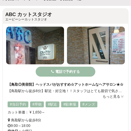
ABC カットスタジオ
エービーシーカットスタジオ
電話で予約する
【鳥取◎美容院】ヘッドスパがおすすめ☆アットホームなヘアサロン★☆
【鳥取駅から徒歩8分】駅近・好立地！！スタッフはとても親切で気さくなアットホームなサロンです♪お客様お一人おひとりのお悩みに合わせたカットでお客様の“なりたいヘアスタイル”へ導きます☆カウンセリングでお悩みなどお気軽にご相談ください♪カット・カラー・パーマ・その他メニューも豊富♦ぜひ、当サロンへお越しください♪
もっと見る
#当日予約
#早朝
#駅近
#駐車場
#メンズ
カット単価： ¥ 1,650～
鳥取駅から徒歩8分
9:00～18:00