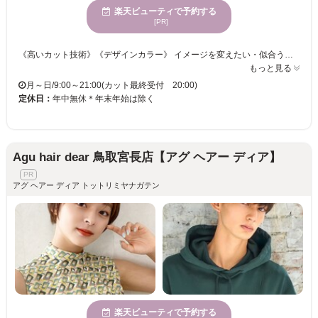
楽天ビューティで予約する
[PR]
《高いカット技術》《デザインカラー》 イメージを変えたい・似合うデザインが見つからない・・・あなたのお悩みに合うスタイルをご提供☆彡 手触り×持続性ばっちり！！うるうるカラーでクオリティの高い仕上がりに◎ カラーチェンジで雰囲気を変えて新しい自分◎カットにカラーも合わせてトータルバランスのよい似合わせをご提供いたします☆彡 きっと満足していただけますので、お気軽にご来店くださいませ。
もっと見る
月～日/9:00～21:00(カット最終受付 20:00)
定休日：
年中無休＊年末年始は除く
Agu hair dear 鳥取宮長店【アグ ヘアー ディア】
アグ ヘアー ディア トットリミヤナガテン
楽天ビューティで予約する