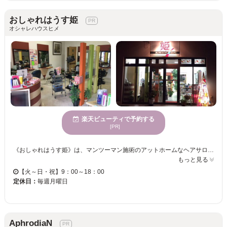
おしゃれはうす姫
オシャレハウスヒメ
楽天ビューティで予約する
[PR]
《おしゃれはうす姫》は、マンツーマン施術のアットホームなヘアサロンです♪ 最初から最後まで、1人のスタイリストが担当する「マンツーマン制」サロン☆いつもは他のお客様の目が気になって、なかなか言えない髪のお悩み事も、気軽に話しやすい雰囲気となっております♪なりたい理想のイメージとは違う髪形になってしまった経験がある方や、大型店が苦手な方にもおすすめ◎！丁寧なカウンセリングを通して、イメージを共有し、一人ひとりのお顔立ちや雰囲気を汲み取ることで、お客様の＜なりたい＆似合う＞スタイルを提案していきます★ 是非、お気軽にお越しください♪お客様のご来店をお待ちしております☆
もっと見る
【火～日・祝】9：00～18：00
定休日：
毎週月曜日
AphrodiaN