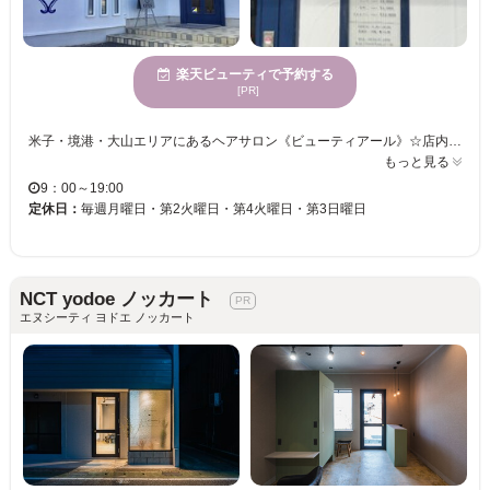
楽天ビューティで予約する
[PR]
米子・境港・大山エリアにあるヘアサロン《ビューティアール》☆店内は、自然光が入る明るい空間なのでリラックスして過ごしていただけます。また、大画面のテレビを設置しており音楽番組も楽しめるようになっています♪ 毎日“キレイ・ずっとキレイ・今よりキレイ”をモットーにお客様と相談しながら施術させていただきます！ 当サロンは、デジタルパーマ・ストレートパーマ・ストカールが得意です★スタイリングのしやすさ、ツヤ、手触り、全てにこだわって施術させていただきます☆髪のお悩みやなりたいイメージなど、何でもお気軽にご相談ください！ 是非お待ちしております♪
もっと見る
9：00～19:00
定休日：
毎週月曜日・第2火曜日・第4火曜日・第3日曜日
NCT yodoe ノッカート
エヌシーティ ヨドエ ノッカート