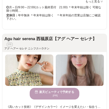
もっと見る
月～日/9:00～22:00(カット最終受付 21:00) ＊年末年始は除く 可能な
限り時間…
定休日：
年中無休 ＊年末年始は除く ＊年末年始の営業は店舗にご確認
下さい。
Agu hair serena 西福原店【アグ ヘアー セレナ】
アグ ヘアー セレナ ニシフクハラテン
楽天ビューティで予約する
[PR]
《高いカット技術》《デザインカラー》 イメージを変えたい・似合うデザインが見つからない・・・あなたのお悩みに合うスタイルをご提供☆彡 手触り×持続性ばっちり！！うるうるカラーでクオリティの高い仕上がりに◎ カラーチェンジで雰囲気を変えて新しい自分◎カットにカラーも合わせてトータルバランスのよい似合わせをご提供いたします☆彡 きっと満足していただけますので、お気軽にご来店くださいませ。