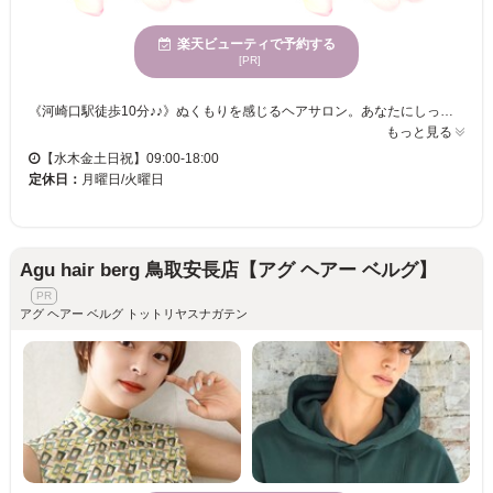
楽天ビューティで予約する
[PR]
《河崎口駅徒歩10分♪♪》ぬくもりを感じるヘアサロン。あなたにしっかり向き合うひとときで、満足のスタイルへ。さまざまな世代に愛されて、年齢に関係なくおしゃれを楽しめる空間。お子様連れも安心、駐車場完備でアクセス便利。多様な決済方法にも対応。自分だけの特別な時間を過ごせます！ ビューティーサロンMASUDAでは、居心地の良さを重視しています。あなたが求めるスタイルを細かな部分までしっかりとヒアリングするために、マンツーマンの丁寧なカウンセリングと施術を行っています。多様な年齢向けに向けたサービスを提供しており、自分に合ったスタイルを見つけたい方にぴったりです。お子様連れでも安心の環境を整えており、駐車場も完備していますので、気軽にお越しいただけます。ビューティーサロンMASUDAでは、実際に成果が出ることでしっかりと満足感を得られる施術をお約束します。新しい自分を発見するために、どうぞ一度足を運んでみてください。心地よさと技術力であなたをサポートいたします。
もっと見る
【水木金土日祝】09:00-18:00
定休日：
月曜日/火曜日
Agu hair berg 鳥取安長店【アグ ヘアー ベルグ】
アグ ヘアー ベルグ トットリヤスナガテン