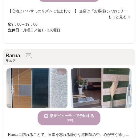
【心地よいハサミのリズムに包まれて…】 当店は『お客様にいかにリラックスしていただけるか』を一番大切にしています。落ち着いた店内は、初めての方にも安心な時間を過していただけます。また、お顔そりやヘッドスパなど女性の方もお気軽にご来店ください♪様々な特典もご用意し、皆様のお越しをお待ちしております。 閑静な住宅街の通りにあり、ゆったりとした時間が流れ、皆様にくつろぎの時間を過ごしていただけます。お客様の髪質を見ながらヘアースタイルのご提案、シャンプー選びなどを致します。髪の事なら何でもお気軽にご相談ください♪パーマもカラーもトリートメントをたっぷり配合し、髪の痛みを軽減した技術の提供をいたしております。蒸しタオルのじわっ～とくる温かさや、すーっとしたヘアトニックの香りでアタマもすっきりリフレッシュ♪ 【ヘッドスパやフェイスパックも大変好評です♪】 ヘッドスパには、抗ストレス成分配合のヘアケア商品で頭皮と髪を健やかにします。フェイスパックには、酵素の力でお肌に負担をかけず、潤い輝くお肌へ導きます。どちらも定期的なお手入れをおすすめします！
もっと見る
9：00～19：00
定休日：
月曜日／第1・3火曜日
Rarua
ラルア
楽天ビューティで予約する
[PR]
Raruaに訪れることで、日常を忘れる静かな雰囲気の中、心が整う癒しの時間を過ごすことができます。髪色にこだわる方には、カラーリングに熟練した美容プロフェッショナルがあなたにぴったりの色を提案し、自信あふれる新しい自分に出会うチャンスをご提供します。落ち着いた魅力あふれる女性に人気のRaruaでは、居心地の良さとともに、心身が休まる空間を大切にしております。駐車場を完備しており、アクセスも便利。とっておきのひとときをここでお過ごしください。