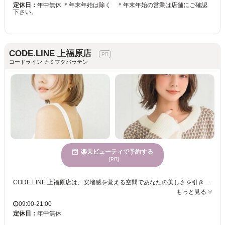
定休日：
年中無休 ＊年末年始は除く ＊年末年始の営業は店舗にご確認
下さい。
CODE.LINE 上福原店
コードライン カミフクバラテン
楽天ビューティで予約する
[PR]
CODE.LINE 上福原店は、安堵感を覚える空間であなたの美しさを引き立てます。幅広い年齢層に対応できるサービスで、心からくつろげるひとときを提供いたします。何度でも楽しめる良心的な価格設定で、気軽に訪れて自分らしさを追求することが可能です。また、駐車場完備ですので、お子様連れでも安心してご来店いただけます。サロンでは、豊富な経験を持つスタッフが、マンツーマンの丁寧なカウンセリングと施術で、あなたの「なりたい」をしっかりサポートします。落ち着いた雰囲気を持つCODE.LINE 上福原店で、日常を忘れて自分にご褒美を与えてみませんか。ここでしか味わえないリラクゼーションと共に、心地よい時間を満喫してください。
もっと見る
09:00-21:00
定休日：
年中無休