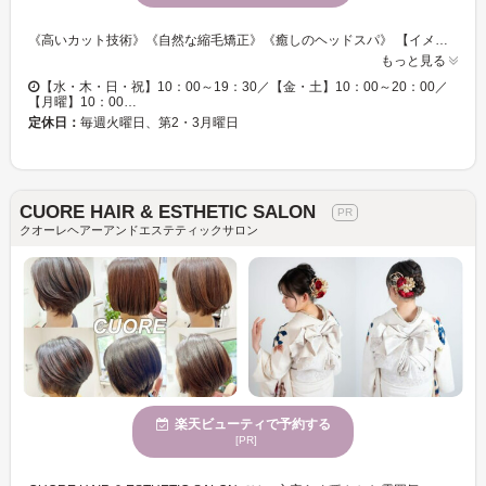
《高いカット技術》《自然な縮毛矯正》《癒しのヘッドスパ》 【イメージを変えたい・似合うデザインが見つからない・・・あなたのお悩みに合うスタイルをご提供☆】 「骨格×髪質」を見極め、計算しつくされたカット技術をご提供☆ご自宅でのスタイリングも楽に♪ 当サロンで旬を押さえたスタイルが手に入る☆彡 アナタのなりたかったイメージを当サロンのスタイリストが叶えます！
もっと見る
【水・木・日・祝】10：00～19：30／【金・土】10：00～20：00／
【月曜】10：00…
定休日：
毎週火曜日、第2・3月曜日
CUORE HAIR & ESTHETIC SALON
クオーレヘアーアンドエステティックサロン
楽天ビューティで予約する
[PR]