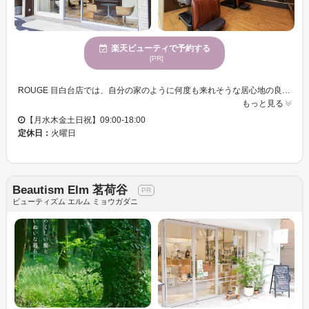
楽天ビューティで予約する
[PR]
ROUGE 目白台店では、自分の家のように何度も来れそうな居心地の良さが感じられる空間をご提供しています。女性スタッフが多く、さまざまな年齢に対応したサービスを心掛けておりますので、誰でも安心してお越しいただけます。多彩なサービスや設備を備え、お子様連れのお客様も歓迎しています。クレジットカードが使えるのも便利ですし、バリアフリー設計でどなたでも快適にご利用いただけます。ROUGE 目白台店で、快適なひとときを過ごし、新しい自分を見つけませんか。スタッフ一同、心よりお待ちしております。
もっと見る
【月水木金土日祝】09:00-18:00
定休日：
火曜日
Beautism Elm 茗荷谷
ビューティズム エルム ミョウガダニ