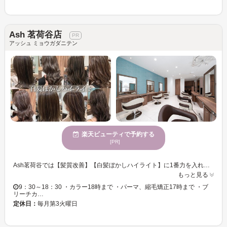
Ash 茗荷谷店
アッシュ ミョウガダニテン
楽天ビューティで予約する
[PR]
Ash茗荷谷では【髪質改善】【白髪ぼかしハイライト】に1番力を入れております。今まで思い通りにならなかったあなたのなりたいを叶えます。お客様の髪質、LIFE Styleに合わせてあなただけのオーダーメイドで薬剤選定とご提案をさせて頂きます。ヘアスタイルを通して毎日をhappyに過ごせる事を約束します/白髪ぼかしハイライト/脱白髪染め/髪質改善/髪質改善トリートメント/縮毛矯正
もっと見る
9：30～18：30 ・カラー18時まで ・パーマ、縮毛矯正17時まで ・ブ
リーチカ…
定休日：
毎月第3火曜日