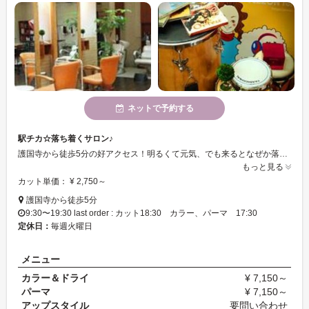
ネットで予約する
駅チカ☆落ち着くサロン♪
護国寺から徒歩5分の好アクセス！明るくて元気、でも来るとなぜか落ち着く…皆さんに愛されるサロンです☆
もっと見る
カット単価： ¥ 2,750～
護国寺から徒歩5分
9:30〜19:30 last order : カット18:30 カラー、パーマ 17:30
定休日：
毎週火曜日
メニュー
カラー＆ドライ
¥ 7,150～
パーマ
¥ 7,150～
アップスタイル
要問い合わせ