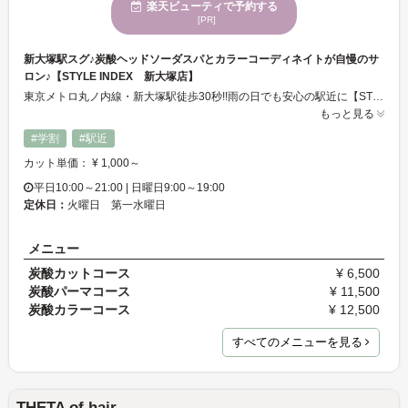
楽天ビューティで予約する
[PR]
新大塚駅スグ♪炭酸ヘッドソーダスパとカラーコーディネイトが自慢のサ
ロン♪【STYLE INDEX 新大塚店】
東京メトロ丸ノ内線・新大塚駅徒歩30秒!!雨の日でも安心の駅近に【STYLE INDEX】がオープンしました!平日はなんと夜10時まで営業しているので、仕事帰りにも通えちゃいます♪頭皮スッキリ＆リフレッシュの炭酸ソーダスパはイチオシメニュー★是非一度試してみてください!! ２Fで開放的なサロン♪人目につかないのも嬉しい♪
もっと見る
#学割
#駅近
カット単価： ¥ 1,000～
平日10:00～21:00 | 日曜日9:00～19:00
定休日：
火曜日 第一水曜日
メニュー
炭酸カットコース
¥ 6,500
炭酸パーマコース
¥ 11,500
炭酸カラーコース
¥ 12,500
すべてのメニューを見る
THETA of hair