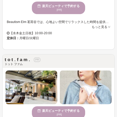
楽天ビューティで予約する
[PR]
Beautism Elm 茗荷谷では、心地よい空間でリラックスした時間を提供しています。店内は広々とした開放的な雰囲気が広がり、訪れるお客様に自然な心地よさを感じていただけます。多様な年齢に対応したサービスを提供しており、どなたでも気軽にお越しいただけます。女性スタッフが多いので、女性ならではの細やかな心配りが嬉しいところ。髪型やカラーについて気軽に相談でき、自分にぴったりのスタイルが見つかるでしょう。もちろん、各種クレジットカードでのお支払いにも対応していますので、より便利にご利用いただけます。このサロンを訪れることで、自分自身をもっと好きになる素敵な体験をお届けします。
もっと見る
【水木金土日祝】10:00-20:00
定休日：
月曜日/火曜日
t o t . f a m .
トット ファム
楽天ビューティで予約する
[PR]