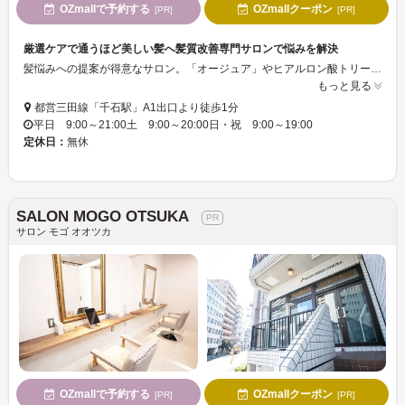
OZmallで予約する
OZmallクーポン
[PR]
[PR]
厳選ケアで通うほど美しい髪へ髪質改善専門サロンで悩みを解決
髪悩みへの提案が得意なサロン。「オージュア」やヒアルロン酸トリートメントなど、厳選商材で美髪へ導いてくれる。さらに、ヘアケアでダメージレスなストレートがかなう“サイエンスアクア”も用意。ダメージによるうねりや広がりに効果的で、回数を重ねるほど効果を実感できるはず。居心地のいいサロンで理想の美髪をかなえて。
もっと見る
都営三田線「千石駅」A1出口より徒歩1分
平日 9:00～21:00土 9:00～20:00日・祝 9:00～19:00
定休日：
無休
SALON MOGO OTSUKA
サロン モゴ オオツカ
OZmallで予約する
OZmallクーポン
[PR]
[PR]