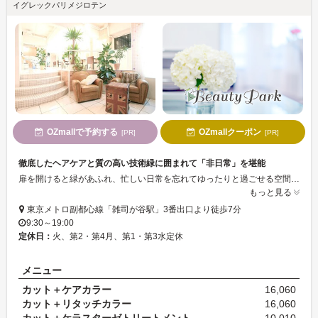
イグレックパリメジロテン
OZmallで予約する
OZmallクーポン
[PR]
[PR]
徹底したヘアケアと質の高い技術緑に囲まれて「非日常」を堪能
扉を開けると緑があふれ、忙しい日常を忘れてゆったりと過ごせる空間を提供してくれるラグジュアリーサロン。確かな技術と豊富な薬剤で、近隣の大人女性からトレンドに敏感な大学生まで、幅広い年齢層に支持されている。ダメージレスを重視したオーガニックカラーや業界屈指のトリートメントは、きっと仕上がりに満足できるはず。
もっと見る
東京メトロ副都心線「雑司が谷駅」3番出口より徒歩7分
9:30～19:00
定休日：
火、第2・第4月、第1・第3水定休
メニュー
カット＋ケアカラー
16,060
カット＋リタッチカラー
16,060