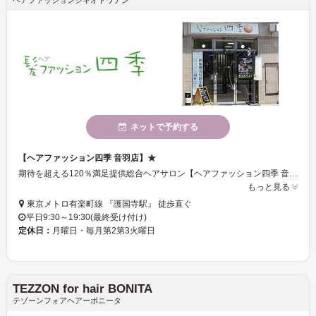
ヘアファッションシキオトワテン
ネットで予約する
【ヘアファッション四季 音羽店】★
期待を超える120％満足提供総合ヘアサロン【ヘアファッション四季 音羽店】！！幅広い年齢層から高い支持を受けております。安心の技術＆サービスが高評価！！理容、美容に問わずお気軽にご来店頂ける寛ぎサロンです♪
もっと見る
東京メトロ有楽町線 『護国寺駅』 徒歩直ぐ
平日9:30～19:30(最終受け付け)
定休日：
月曜日・毎月第2第3火曜日
TEZZON for hair BONITA
テゾーンフォアヘアーボニータ