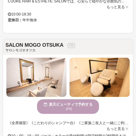
CUORE HAIR & ESTHETIC SALONでは、心安らぐ穏やかな雰囲気の中で、あなたの美しさを引き立てる特別な時間をお過ごしいただけます。落ち着いた魅力あふれる女性に特に支持されている当サロンでは、全ての施術を1人で対応いたしますので、お客様一人一人のニーズに丁寧に応えられる環境を整えています。貴方だけの時間を大切にしながら、なりたい自分に近づけるお手伝いをいたします。また、安心してご利用いただけるよう、カウンセリングを大切にしております。心身ともに満足するサービスを体感してください。CUORE HAIR & ESTHETIC SALONで、新しい自分を見つけるお手伝いをさせていただきます。
もっと見る
10:00-18:30
定休日：
年中無休
SALON MOGO OTSUKA
サロンモゴオオツカ
楽天ビューティで予約する
[PR]
《全席個室》《こだわりのシャンプー台》《ご家族ご友人と一緒にご利用可能》 こうなりたい！をお聞かせ下さい☆ライフスタイルに合わせたご提案をいたします◎ 一人ひとりの骨格にフィットするオーダーメイドなスタイルが手に入る！！ 全席個室の落ち着いた空間でリラックス！ シャンプー台はシートが大きく、まるでベットで寝ているかような感覚◎ トリートメントやヘッドスパでくつろげる空間をご提供。 話題頭浸浴も導入◎ ベテランスタイリスト在籍！ きっと満足して頂けますので、お気軽にご来店くださいませ。 ＃大塚ブリーチ＃大塚白髪ぼかしハイライト #イルミナカラー #頭浸浴 ＃大塚インナーカラー＃大塚エクステ＃大塚メンズ＃大塚ダブルカラー＃大塚イヤリングカラー＃大塚ヘッドスパ＃大塚メンズカット＃大塚韓国＃大塚カラー＃大塚縮毛矯正 #イルミナカラー＃髪質改善＃縮毛矯正＃ハイライト＃ヘッドスパ
もっと見る