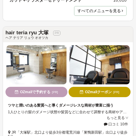
カット＋ケラスターゼトリートメント
10,010
すべてのメニューを見る
hair teria ryu 大塚
ヘア テリア リュウ オオツカ
OZmallで予約する
OZmallクーポン
[PR]
[PR]
ツヤと潤いのある髪質へと導くダメージレスな商材が豊富に揃う
1人ひとりの髪のダメージ状態や髪質などに合わせて調整する商材やアロマ、シャンプーで頭皮までしっかりケア。ナチュラルだけど雰囲気のあるスタイルや、ちょっと思い切ってデザインを加えた似合わせスタイルなど、丁寧なカウンセリングをもとにマンツーマンで仕上げてくれる。悩みや理想に寄り添ってくれるから、気軽に相談してみて。
もっと見る
口コミ 10件
JR「大塚駅」北口より徒歩3分都電荒川線「巣鴨新田駅」出口より徒歩