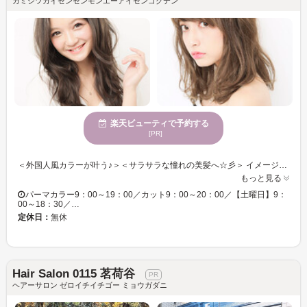
カミシツカイゼンセンモンエーアイセンゴクテン
楽天ビューティで予約する
[PR]
＜外国人風カラーが叶う♪＞＜サラサラな憧れの美髪へ☆彡＞ イメージを変えたい・似合うデザインが分からない・・・お悩みに沿ったスタイルをご提供します☆彡 手触り×持続性ばっちり！！うるうるカラーでクオリティの高い仕上がりを実現！ カラーチェンジで雰囲気を変えて新しい自分に◎ カットにカラーも合わせてトータルバランスのよい似合わせをご提供いたします☆彡 オシャレでHappyな毎日を送りませんか？一緒にお客様の魅力を引き出します！
もっと見る
パーマカラー9：00～19：00／カット9：00～20：00／【土曜日】9：
00～18：30／…
定休日：
無休
Hair Salon 0115 茗荷谷
ヘアーサロン ゼロイチイチゴー ミョウガダニ