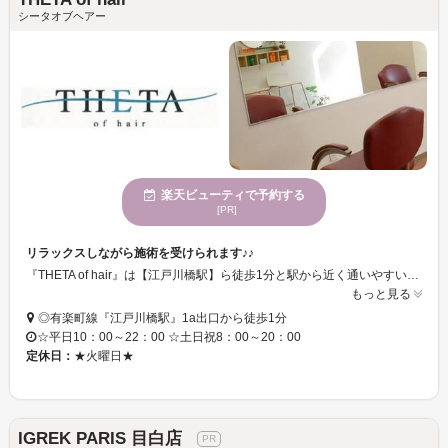
シータオブヘアー
楽天ビューティで予約する
[PR]
リラックスしながら施術を受けられます♪♪
『THETA of hair』は【江戸川橋駅】ら徒歩1分と駅から近く通いやすい☆おもてなしの心で足を運んでいただいた全てのお客様にリラックスしていただける髪と心のサロンです♪♪リラックスしている時や、うとうととしている時にでるといわれている脳波のひとつΘ波(シータ）から、店舗名は、お客様にリラックスして寛いでいただきたいという思いで名づけました。癒しの空間でヘアチェンジいたしませんか？？
もっと見る
◎有楽町線『江戸川橋駅』1a出口から徒歩1分
☆平日10：00～22：00 ☆土日祝8：00～20：00
定休日：
★火曜日★
IGREK PARIS 目白店