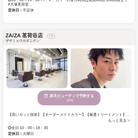
10：00～19：00 パーマ・カラーの受付時間は閉店時間の2時間前まで
#大塚美容室…
定休日：
不定休
ZA/ZA 茗荷谷店
ザザミョウガダニテン
楽天ビューティで予約する
[PR]
【高いカット技術】【オーダーメイドカラー】【厳選トリートメント】 【メンズも大歓迎！メンズ限定クーポンも多数掲載】 リピート率90％以上の実績や、一般誌、業界誌にも掲載作品多数。ヘアケアマイスターの資格保持者も在籍。 実力派スタイリストが「骨格×髪質」を見極め、計算しつくされたカット技術をご提供。再現性の高いスタイルでご自宅でのスタイリングも楽になる♪♪ 手触り、質感にもこだわったヘアを美しく魅せるオイルカラー。地肌に優しいプロフェッショナルなテクニックと繰り返しカラーしてもごわつかないダメージレスカラーをご提供！！ 高品質な髪質改善トリートメントで、一人一人合った理想のツヤ髪へ。ダメージケアやボリュームダウンも叶う！！ 髪質改善トリートメント ￥8800～（カットは別途） 地毛風ストレート ￥16500～（カットは別途） メンズパーマ ￥7700～（カットは別途） メンズカット ￥5500～ 顔まわりカット/髪質改善トリートメント/オイルカラー/白髪染め/メンズカット/前髪カット 似合わせカット/リタッチカラー/メンズパーマ/学割
もっと見る
全日 10：00～18：30
定休日：
火曜日