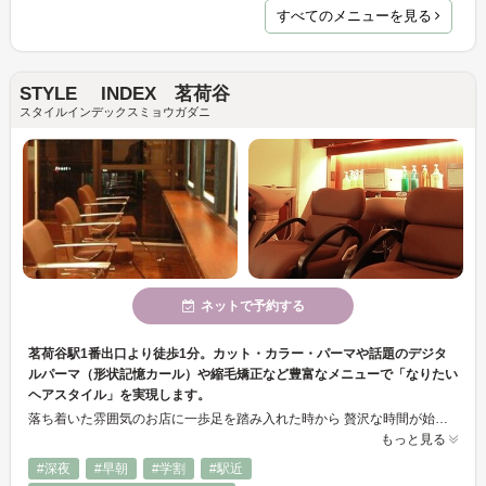
すべてのメニューを見る
STYLE INDEX 茗荷谷
スタイルインデックスミョウガダニ
ネットで予約する
茗荷谷駅1番出口より徒歩1分。カット・カラー・パーマや話題のデジタ
ルパーマ（形状記憶カール）や縮毛矯正など豊富なメニューで「なりたい
ヘアスタイル」を実現します。
落ち着いた雰囲気のお店に一歩足を踏み入れた時から 贅沢な時間が始まります。 気持ちよくて思わずうとうとしてしまいそうな シャンプールームは贅沢気分を味わえます。
もっと見る
#深夜
#早朝
#学割
#駅近