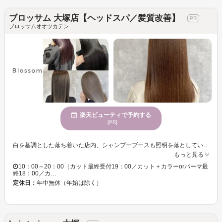
ブロッサム 大塚店【ヘッドスパ／髪質改善】
ブロッサムオオツカテン
楽天ビューティで予約する
[PR]
白を基調とした落ち着いた店内、シャンプーブースも照明を落としているのでリラックスできる空間に☆着付けやメイクもおまかせ「ブロッサム 大塚店」 【安心・納得の高技術＆カウンセリング★】 ゲストのライフスタイルに寄り添った、カウンセリングとわかりやすい技術説明で納得のいく施術を行ってくれる☆ヘアケアはもちろん、スキンケアのアドバイスもバッチリ。 【家でもお手入れ簡単スタイルへ♪】 乾かすだけで可愛くなる★再現性高く、モチの良いスタイルは卓越したカット技術があってこそ☆まとまりの違いを実感できる☆髪質や骨格、朝のセット方法など、すべてトータルで考え、デザインを提案してくれる♪ヘアスタイルにマンネリを感じているあなた、高度な「似合わせ」を体験してみては？
もっと見る
10：00～20：00（カット最終受付19：00／カット＋カラーorパーマ最
終18：00／カ…
定休日：
年中無休（年始は除く）