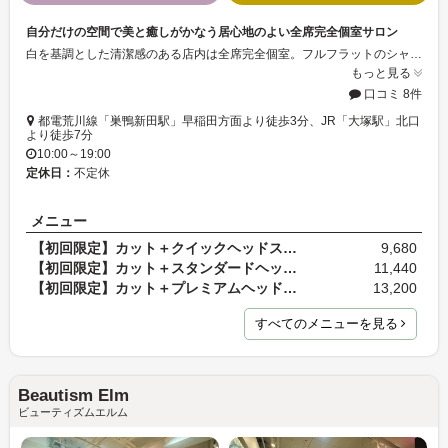
自分だけの空間で美と癒しがかなう居心地のよい全席完全個室サロン
白を基調とした清潔感のある店内は全席完全個室。フルフラットのシャンプー台をはじめ、豊富なドリンクや電子タブレットなど、充実した付帯設備で待ち時間も楽しく過ごせそう。頭皮のこりや汚れが気になる方は、健やかな頭皮環境と癒しをかなえるヘッドスパ付きプランもおすすめ。経験豊富なスタイリストも在籍しているから、相談しながら理想のスタイルをかなえて。
もっと見る
口コミ 8件
都電荒川線「巣鴨新田駅」早稲田方面より徒歩3分、JR「大塚駅」北口
より徒歩7分
10:00～19:00
定休日：
不定休
メニュー
【初回限定】カット＋クイックヘッドスパ（30分）
9,680
【初回限定】カット＋スタンダードヘッドスパ（35分）
11,440
【初回限定】カット＋プレミアムヘッドスパ（45分）
13,200
すべてのメニューを見る
Beautism Elm
ビューティズムエルム