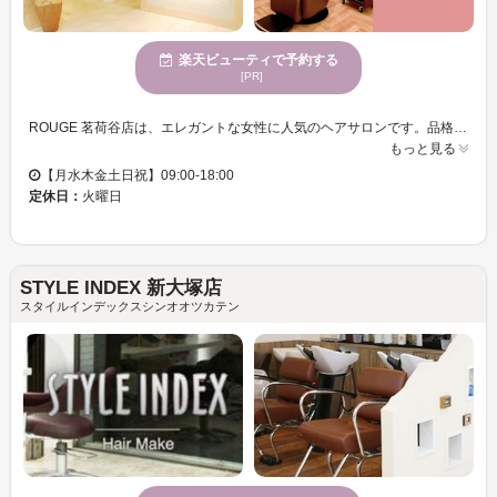
楽天ビューティで予約する
[PR]
ROUGE 茗荷谷店は、エレガントな女性に人気のヘアサロンです。品格のある空間で、上質な時間を過ごすことができます。特に髪質改善のメニューが豊富に用意されており、あなたの髪の悩みに合わせた解決策をご提案いたします。髪のツヤと手触りを向上させる施術で、理想のヘアスタイルが実現できます。また、心身が休まる場所を求める方には最適で、個室も完備し、静かで穏やかな時間を過ごせます。お子様連れでも安心してご利用いただけるサロンです。ROUGE 茗荷谷店で、あなただけの美しさを発見してください。
もっと見る
【月水木金土日祝】09:00-18:00
定休日：
火曜日
STYLE INDEX 新大塚店
スタイルインデックスシンオオツカテン