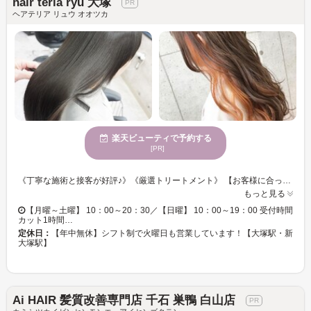
hair teria ryu 大塚
ヘアテリア リュウ オオツカ
楽天ビューティで予約する
[PR]
《丁寧な施術と接客が好評♪》《厳選トリートメント》 【お客様に合ったプロデュースで”キレイ・カッコイイ”を叶えます♪♪こうなりたい！をお聞かせ下さい◎】 トレンドをおさえたヘアデザインで褒められスタイルに♪♪イメチェンしたい方も☆彡 ツヤ髪カラーやオーガニックカラー白髪染め・デザインブリーチなど年代やライフスタイルに合わせた１人１人に似合うデザインを提供致します◎ 何か雰囲気を変えたいという方に是非ご来店頂きたいです。ナチュラルだけど雰囲気のあるスタイルや、ちょっと思い切ってデザインを入れたスタイルなど《なりたい》や《似合うかな》の不安に丁寧なカウンセリングで要望をお聞きし、寄り添った提案や施術ができるようryu大塚スタッフ一同がお手伝いさせて頂きます。 【大塚駅・新大塚駅・巣鴨駅・板橋駅】 【艶カラー/髪質改善縮毛矯正/オーガニックカラー/白髪染め/ケアブリーチ/インナーカラー/ハイライト/メンズカット/メンズパーマ/メンズカラー/ヘッドスパ/トリートメント】
もっと見る
【月曜～土曜】 10：00～20：30／【日曜】 10：00～19：00 受付時間
カット1時間…
定休日：
【年中無休】シフト制で火曜日も営業しています！【大塚駅・新
大塚駅】
Ai HAIR 髪質改善専門店 千石 巣鴨 白山店