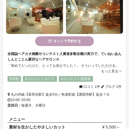
ネットで予約する
全国誌ヘアカタ掲載やコンテスト入賞者多数在籍の実力で、ていねいあん
しんとことん親切なヘアサロン☆
「初めてだったけど、とっても安心でした！」 そういっていただけるよう、日々勉強しております。 人ひとりの骨格、顔型、髪質に合わせるのはもちろん、実際のコミニュケーションの中からライフスタイル、ファッションの好み、内面的な部分、悩みなどをトータルで読み取り、お客様の目線でスタイルを作り上げます。ていねい、あんしん、親切にどこよりも大切にしています。満足していただけるよう一生懸命担当します。
もっと見る
#学割
#クレジットカード
#コンテスト受賞者
口コミ 1件
ブログ 1件
丸の内線【茗荷谷駅】徒歩5分／有楽町線【護国寺駅】徒歩７分
10:00~20:00
定休日：
毎週月、火曜日
メニュー
素材を生かしたやさしいカット
¥ 5,500～