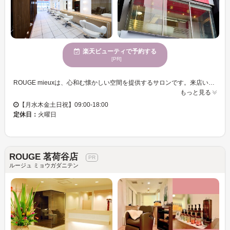
楽天ビューティで予約する
[PR]
ROUGE mieuxは、心和む懐かしい空間を提供するサロンです。来店いただくと、自宅のようにリラックスしていただけます。特に、髪の質感を改善することにフォーカスした豊富なトリートメントメニューをご用意しており、あなたの髪の輝きを引き出します。また、エレガントで魅力的な大人の女性に愛されており、さまざまな年齢の方々がお気軽にご利用いただけます。お子様連れも歓迎しており、クレジットカードのご利用も可能です。ROUGE mieuxで、髪の悩みを解消し、新しい自分に出会いましょう。
もっと見る
【月水木金土日祝】09:00-18:00
定休日：
火曜日
ROUGE 茗荷谷店
ルージュ ミョウガダニテン