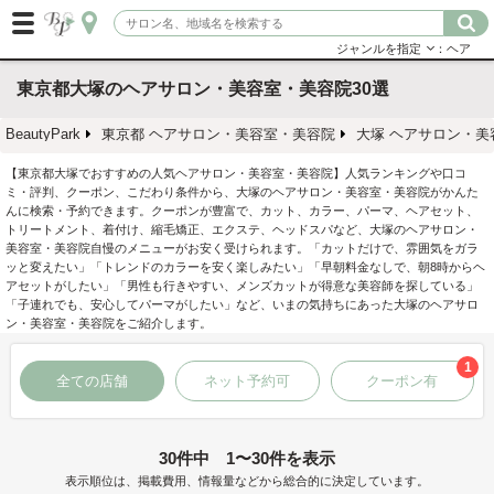
ジャンルを指定
：ヘア
東京都大塚のヘアサロン・美容室・美容院30選
BeautyPark
東京都 ヘアサロン・美容室・美容院
大塚 ヘアサロン・美
【東京都大塚でおすすめの人気ヘアサロン・美容室・美容院】人気ランキングや口コ
ミ・評判、クーポン、こだわり条件から、大塚のヘアサロン・美容室・美容院がかんた
んに検索・予約できます。クーポンが豊富で、カット、カラー、パーマ、ヘアセット、
トリートメント、着付け、縮毛矯正、エクステ、ヘッドスパなど、大塚のヘアサロン・
美容室・美容院自慢のメニューがお安く受けられます。「カットだけで、雰囲気をガラ
ッと変えたい」「トレンドのカラーを安く楽しみたい」「早朝料金なしで、朝8時からヘ
アセットがしたい」「男性も行きやすい、メンズカットが得意な美容師を探している」
「子連れでも、安心してパーマがしたい」など、いまの気持ちにあった大塚のヘアサロ
ン・美容室・美容院をご紹介します。
1
全ての店舗
ネット予約可
クーポン有
30件中 1〜30件を表示
表示順位は、掲載費用、情報量などから総合的に決定しています。