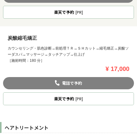
楽天
で予約
[PR]
炭酸縮毛矯正
カウンセリング・肌色診断→前処理ＴＲ→ＳＨカット→縮毛矯正→炭酸ソ
ーダスパ→マッサージ→タッチアップ→仕上げ
［施術時間：180 分］
¥ 17,000
電話で予約
楽天
で予約
[PR]
ヘアトリートメント