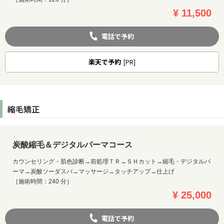
¥ 11,500
電話で予約
楽天
で予約
[PR]
縮毛矯正
炭酸縮毛＆デジタルパーマコース
カウンセリング・肌色診断→前処理ＴＲ→ＳＨカット→縮毛・デジタルパ
ーマ→炭酸ソーダスパ→マッサージ→タッチアップ→仕上げ
［施術時間：240 分］
¥ 25,000
電話で予約