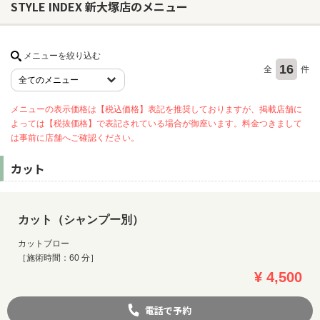
STYLE INDEX 新大塚店のメニュー
ヘアサロン
メニューを絞り込む
16
全
件
ネイルサロン
まつげサロン
メニューの表示価格は【税込価格】表記を推奨しておりますが、掲載店舗に
エステサロン
よっては【税抜価格】で表記されている場合が御座います。料金つきまして
は事前に店舗へご確認ください。
リラクゼーションサロン
美容クリニック
カット
ヘアカタログ
カット（シャンプー別）
ネイルカタログ
カットブロー
メンズカタログ
［施術時間：60 分］
¥ 4,500
電話で予約