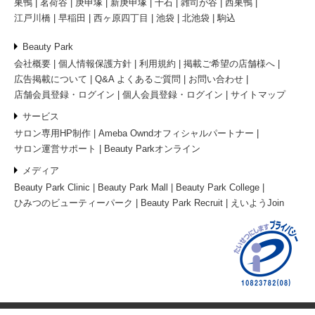
巣鴨
茗荷谷
庚申塚
新庚申塚
千石
雑司が谷
西巣鴨
江戸川橋
早稲田
西ヶ原四丁目
池袋
北池袋
駒込
Beauty Park
会社概要
個人情報保護方針
利用規約
掲載ご希望の店舗様へ
広告掲載について
Q&A よくあるご質問
お問い合わせ
店舗会員登録・ログイン
個人会員登録・ログイン
サイトマップ
サービス
サロン専用HP制作
Ameba Owndオフィシャルパートナー
サロン運営サポート
Beauty Parkオンライン
メディア
Beauty Park Clinic
Beauty Park Mall
Beauty Park College
ひみつのビューティーパーク
Beauty Park Recruit
えいようJoin