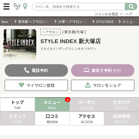
ジャンルを指定
：ヘア
BeautyPark
東京都 ヘアサロン・美容室・美容院
大塚 ヘアサロン・美容室・美容院
STYLE INDEX 新大塚店
メニュー・料金
ログイン
[ 東京都/大塚 ]
ヘアサロン
STYLE INDEX 新大塚店
会員登録
（無料）
スタイルインデックスシンオオツカテン
キーワード検索
電話
予約
楽天
で予約
[PR]
ジャンルを選択
マイサロン登録
サロンをシェア
キーワードで検索
16
トップ
メニュー
クーポン
カタログ
TOP
MENU
COUPON
CATALOG
スタッフ
口コミ
アクセス
採用情報
STAFF
REVIEW
ACCESS
RECRUIT
近くのサロンを探す
現在地から探す