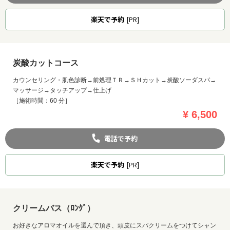
楽天
で予約
[PR]
炭酸カットコース
カウンセリング・肌色診断→前処理ＴＲ→ＳＨカット→炭酸ソーダスパ→
マッサージ→タッチアップ→仕上げ
［施術時間：60 分］
¥ 6,500
電話で予約
楽天
で予約
[PR]
お問い合わせ
クリームバス（ﾛﾝｸﾞ）
お好きなアロマオイルを選んで頂き、頭皮にスパクリームをつけてシャン