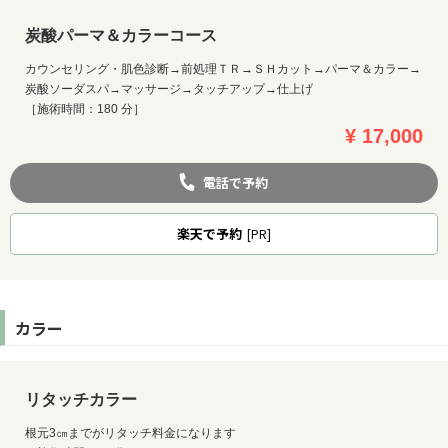
炭酸パーマ＆カラーコース
カウンセリング・肌色診断→前処理ＴＲ→ＳＨカット→パーマ＆カラー→
炭酸ソーダスパ→マッサージ→タッチアップ→仕上げ
［施術時間：180 分］
¥ 17,000
電話で予約
楽天
で予約
[PR]
カラー
リタッチカラー
根元3㎝までがリタッチ料金になります