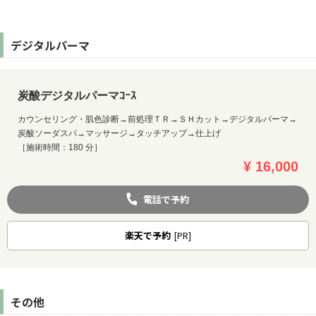
デジタルパーマ
炭酸デジタルパーマｺｰｽ
カウンセリング・肌色診断→前処理ＴＲ→ＳＨカット→デジタルパーマ→
炭酸ソーダスパ→マッサージ→タッチアップ→仕上げ
［施術時間：180 分］
¥ 16,000
電話で予約
楽天
で予約
[PR]
その他