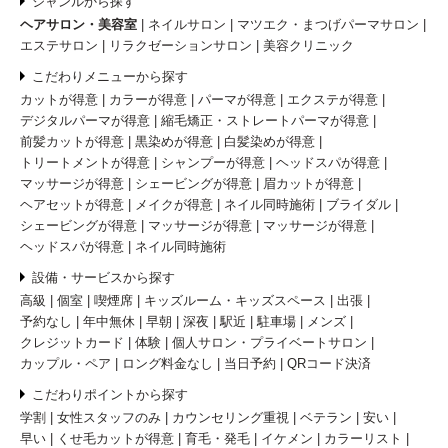
ジャンルから探す
ヘアサロン・美容室
ネイルサロン
マツエク・まつげパーマサロン
エステサロン
リラクゼーションサロン
美容クリニック
こだわりメニューから探す
カットが得意
カラーが得意
パーマが得意
エクステが得意
デジタルパーマが得意
縮毛矯正・ストレートパーマが得意
前髪カットが得意
黒染めが得意
白髪染めが得意
トリートメントが得意
シャンプーが得意
ヘッドスパが得意
マッサージが得意
シェービングが得意
眉カットが得意
ヘアセットが得意
メイクが得意
ネイル同時施術
ブライダル
シェービングが得意
マッサージが得意
マッサージが得意
ヘッドスパが得意
ネイル同時施術
設備・サービスから探す
高級
個室
喫煙席
キッズルーム・キッズスペース
出張
予約なし
年中無休
早朝
深夜
駅近
駐車場
メンズ
クレジットカード
体験
個人サロン・プライベートサロン
カップル・ペア
ロング料金なし
当日予約
QRコード決済
こだわりポイントから探す
学割
女性スタッフのみ
カウンセリング重視
ベテラン
安い
早い
くせ毛カットが得意
育毛・発毛
イケメン
カラーリスト