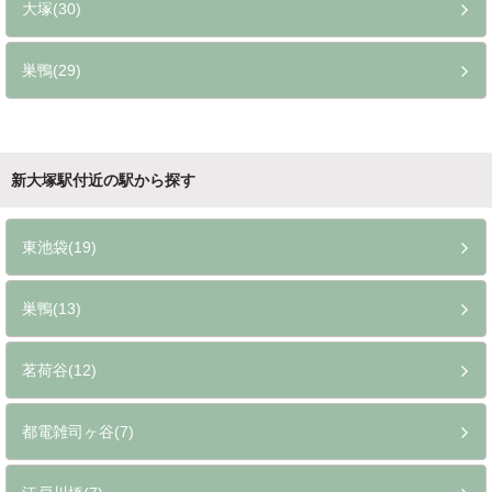
大塚(30)
巣鴨(29)
新大塚駅付近の駅から探す
東池袋(19)
巣鴨(13)
茗荷谷(12)
都電雑司ヶ谷(7)