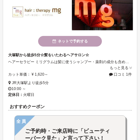
ネットで予約する
大塚駅から徒歩5分☆髪をいたわるヘアサロン☆
ヘアーセラピー ミリグラムは髪に使うシャンプー・薬剤の成分も含めて、ダメージ軽減を考えたケアをするヘアサロン♪ 駅の近くにあるアットホームな癒しの空間です。
もっと見る
カット単価： ¥ 1,620～
口コミ 1件
JR大塚駅より徒歩5分
10:00 ～
定休日：
火曜日
おすすめクーポン
全員
ご予約時・ご来店時に「ビューティ
ーパーク見た」と言って下さい！