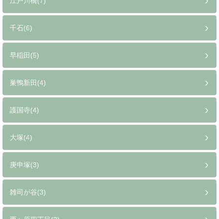
江戸川橋(7)
千石(6)
早稲田(5)
巣鴨新田(4)
護国寺(4)
大塚(4)
庚申塚(3)
雑司が谷(3)