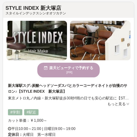
STYLE INDEX 新大塚店
スタイルインデックスシンオオツカテン
楽天ビューティで予約する
[PR]
新大塚駅スグ♪炭酸ヘッドソーダスパとカラーコーディネイトが自慢のサ
ロン♪【STYLE INDEX 新大塚店】
東京メトロ丸ノ内線・新大塚駅徒歩30秒!!雨の日でも安心の駅近に【STYLE INDEX】がオープンしました!平日はなんと夜10時まで営業しているので、仕事帰りにも通えちゃいます♪頭皮スッキリ＆リフレッシュの炭酸ソーダスパはイチオシメニュー★是非一度試してみてください!! ２Fで開放的なサロン♪人目につかないのも嬉しい♪
もっと見る
#学割
#駅近
カット単価： ¥ 1,000～
平日10:00～21:00 | 日曜日9:00～19:00
定休日：
火曜日 第一水曜日