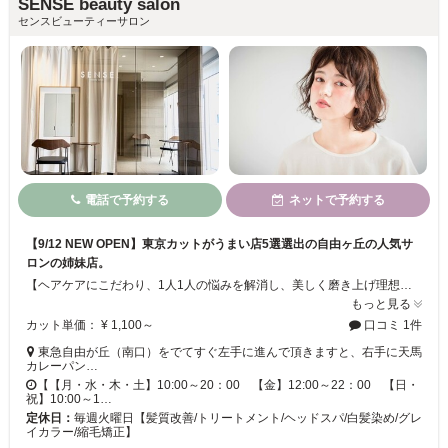
SENSE beauty salon
センスビューティーサロン
電話で予約する
ネットで予約する
【9/12 NEW OPEN】東京カットがうまい店5選選出の自由ヶ丘の人気サ
ロンの姉妹店。
【ヘアケアにこだわり、1人1人の悩みを解消し、美しく磨き上げ理想のスタイルを】今人気の髪質改善トリートメントでしっとりうる艶髪へ。豊富な提案力と技術で、今までで一番綺麗あなたに。完全個室もございます。10/1より、FAITH社生コラーゲン＆専用の導入マシンを使用したフェイシャルエステのメニューも始動致します。
もっと見る
カット単価： ¥ 1,100～
口コミ 1件
東急自由が丘（南口）をでてすぐ左手に進んで頂きますと、右手に天馬
カレーパン…
【【月・水・木・土】10:00～20：00 【金】12:00～22：00 【日・
祝】10:00～1…
定休日：
毎週火曜日【髪質改善/トリートメント/ヘッドスパ/白髪染め/グレ
イカラー/縮毛矯正】