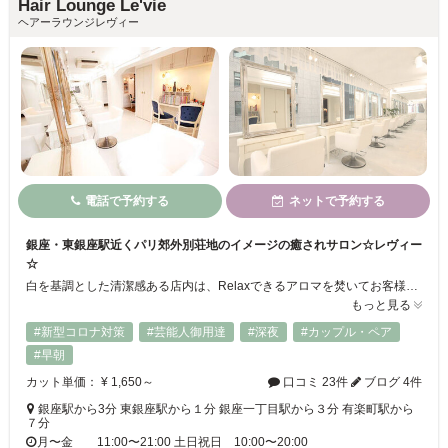
Hair Lounge Le'vie
ヘアーラウンジレヴィー
電話で予約する
ネットで予約する
銀座・東銀座駅近くパリ郊外別荘地のイメージの癒されサロン☆レヴィー
☆
白を基調とした清潔感ある店内は、Relaxできるアロマを焚いてお客様をお出迎え♪ハーブティーを飲みながら美しくなりましょう♪オススメは炭酸泉トリートメント。ケラスターゼで堪能出来るヘッドスパ。フルフラットのベットでRelaxできる音楽の中で極楽へ☆高い技術力を持つSTAFF。髪に優しい薬剤…安心して任せられる要素がバッチリ☆魅力溢れるヘアスタイルを叶えてくれる技術やセンスをぜひ体感してみませんか？
もっと見る
#新型コロナ対策
#芸能人御用達
#深夜
#カップル・ペア
#早朝
カット単価： ¥ 1,650～
口コミ 23件
ブログ 4件
銀座駅から3分 東銀座駅から１分 銀座一丁目駅から３分 有楽町駅から
７分
月〜金 11:00〜21:00 土日祝日 10:00〜20:00