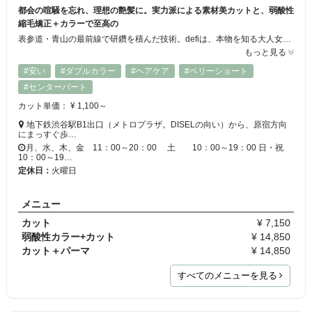
都会の喧騒を忘れ、理想の艶髪に。実力派による素材美カットと、弱酸性
縮毛矯正＋カラーで至高の
表参道・青山の最前線で研鑽を積んだ技術。defiは、本物を知る大人女性のための髪質改善サロンです。画一的な施術ではなく、お一人ひとりの髪質に寄り添う「オーダーメイドの弱酸性処方」。矯正とカラーを重ねるほどに、絹のような指通りと深い艶が宿ります。妥協のない技術で、一生愛せる自信に満ちた髪へ。
もっと見る
#安い
#ダブルカラー
#ヘアケア
#ベリーショート
#センターパート
カット単価： ¥ 1,100～
地下鉄渋谷駅B1出口（メトロプラザ。DISELの向い）から、原宿方向
にまっすぐ歩…
月、水、木、金 11：00～20：00 土 10：00～19：00 日・祝
10：00～19…
定休日：
火曜日
メニュー
カット
¥ 7,150
弱酸性カラー+カット
¥ 14,850
カット＋パーマ
¥ 14,850
すべてのメニューを見る