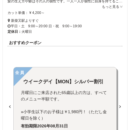
髪の生え方や癖はその人の個性です。一人一人が個性に自身を持てることが私達の使命です。「髪のみだれは心のみだれ」ヘアスタイルが決まると元気がでます。メイクやネイルが美しいとワクワクします。soLutionに来て頂いた事で心がリセットされて毎日が元気に過ごせる。 少し自信をなくしそうになった時、リフレッシュしたくなった時、頼りにしてもらえる存在になれたらと私達はいつも思っています。
もっと見る
カット単価： ¥ 4,200～
新柴又駅よりすぐ
平日・土 9:00～20:00 日・祝 9:00～19:00
定休日：
火曜日
おすすめクーポン
全員
ウイークデイ【MON】シルバー割引
月曜日にご来店された65歳以上の方は、すべて
のメニュー半額です。
※小学生以下のお子様は￥1,980円！（ただし金
曜日を除く）
有効期限
2026年08月31日