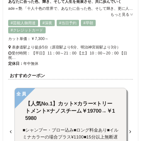
あなたに合った色、輝き、そして人生を発展させ、共に歩んでいく
ade＝艶 「十人十色の世界で、あなたに合った色、そして輝き、更に人生、これらの「美」を通じて発展させ、共に歩んでいく。」 人がそれぞれ持つ色は決して同じモノなどなく、放つ輝きもその人によって異なります。 大切なのは、スタイリストだけではなく、お客様だけでもない、二人三脚で歩むことです。
もっと見る
#芸能人御用達
#深夜
#当日予約
#早朝
#クレジットカード
カット単価： ¥ 7,300～
表参道駅より徒歩5分（原宿駅より6分、明治神宮前駅より3分）
受付時間： 【平日】 11：00～21：00 【土】 10：00～20：00 【日
祝…
定休日：
年中無休
おすすめクーポン
全員
【人気No.1】カット×カラー×トリー
トメント×ナノスチーム￥19700→￥1
5980
■シャンプー・ブロー込み■ロング料金あり■イル
ミナカラーの場合プラス¥1100■15分以上無断遅