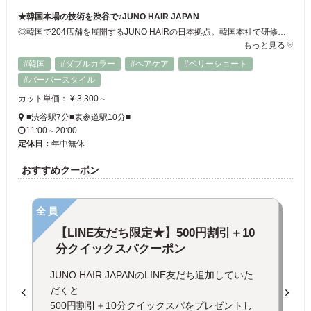
★韓国本場の技術を渋谷で♪JUNO HAIR JAPAN
◎韓国で204店舗を展開するJUNO HAIRの日本拠点。韓国本社で研修を受けたスタイリストが、一人ひとりの骨格や髪質に合わせた本場の韓国ヘアをご提案します♪韓国レイヤーカット・無重力パーマ・メンズダウンパーマなど、トレンドと再現性を兼ね備えたスタイルを渋谷で体験いただけます☆
もっと見る
#韓国
#ダブルカラー
#ヘアケア
#ベリーショート
#バーバースタイル
カット単価： ¥ 3,300～
■渋谷駅7分■表参道駅10分■
11:00～20:00
定休日：
年中無休
おすすめクーポン
全員
【LINE友だち限定★】500円割引＋10
分クイックスパクーポン
JUNO HAIR JAPANのLINE友だち追加していた
だくと
500円割引＋10分クイックスパをプレゼントし