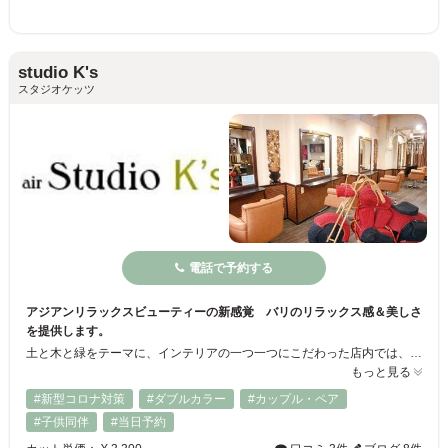
studio K's
スタジオケッツ
電話で予約する
アジアンリラックスビューティーの新感覚 バリのリラックス感＆美しさ
を提供します。
土と木と緑をテーマに、インテリアの一つ一つにこだわった店内では、ゆったりと施術を受けることができます。子ども連れもＯＫ。お店が採用しているのはカールの質感がデジタルパーマより良く、髪も傷みにくいセラミックパーマ。パーマをかけたい方はぜひSTUDIO K'sでパーマの違いを感じてみてください。 脱毛・フェイシャルサロンも併設しております。お電話でお気軽にお問い合わせください。
もっと見る
#新型コロナ対策
#ダブルカラー
#カップル・ペア
#子供同伴
#当日予約