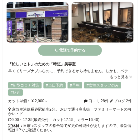
電話で予約する
「忙しいヒト」のための「時短」美容室
早くてリーズナブルなのに、予約できるから待ちません。しかも、ベテラン美容師から担当を指名料なしで選べ、ナプラのオーガニックな薬剤を使用。だから、育児や仕事等に「忙しいヒト」が気軽に安心して利用でき、｢smartに(賢く)｣キレイをキープできます。店前に、自転車が数台駐輪可能です。
もっと見る
#新型コロナ対策
#当日予約
#早朝
#女性スタッフのみ
#駅近
カット単価： ¥ 2,000～
口コミ 28件
ブログ 2件
京急空港線糀谷駅徒歩2分。 おいで通り商店街 ファミリーマートの向
かい・ド…
9:00～17:35(最終受付 カット17:15、カラー16:40)
定休日：
日曜 ※スタッフの都合等で変更の可能性がありますので、最新情
報はHPでご確認ください。