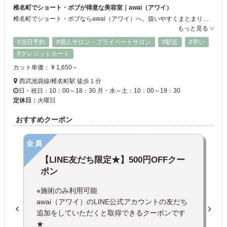
椎名町でショート・ボブが得意な美容室｜awaï（アワイ）
椎名町でショート・ボブならawaï（アワイ）へ。扱いやすくまとまりのある艶髪スタイルをご提案します。髪質改善やトリートメントメニューも充実。お子様連れも歓迎の、地域に寄り添う美容室です。日常と非日常の間でゆったりとくつろげる空間をご用意しております◎
もっと見る
#当日予約
#個人サロン・プライベートサロン
#駅近
#早い
#クレジットカード
カット単価： ¥ 1,650～
西武池袋線/椎名町駅 徒歩１分
日・祝日：10：00～18：30 月・水～土：10：00～19：30
定休日：
火曜日
おすすめクーポン
全員
【LINE友だち限定★】500円OFFクー
ポン
※施術のみ利用可能
awai（アワイ）のLINE公式アカウントの友だち
追加をしていただくと取得できるクーポンです
★