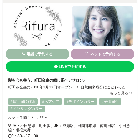
電話で予約する
ネットで予約する
LINEで予約する
髪も心も整う、町田金森の癒し系ヘアサロン♪
町田市金森に2026年2月23日オープン！！ 自然由来成分にこだわった薬剤と、丁寧なカウンセリングで、髪と心の“めぐり”を大切にする癒し系ヘアサロンです。年齢・性別を問わず、安心して通える落ち着いた空間をご用意しています。
もっと見る
#眉毛同時施術
#ヘアケア
#デザインカラー
#子供同伴
#イヤリングカラー
カット単価： ¥ 1,100～
JR・小田急線：町田駅、JR：成瀬駅、田園都市線：南町田駅、小田急
線：相模大野…
9：30～17：00