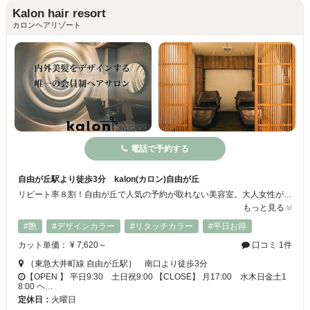
Kalon hair resort
カロンヘアリゾート
電話で予約する
自由が丘駅より徒歩3分 kalon(カロン)自由が丘
リピート率８割！自由が丘で人気の予約が取れない美容室。大人女性がずっと安心して通える落ち着いた雰囲気のサロンです。「白髪」「髪のボリューム不足」「抜け毛」「細毛」「うねり」 ４0代からの髪のお悩みを改善。本物の髪質改善で感動の美髪へ導きます。
もっと見る
#艶
#デザインカラー
#リタッチカラー
#平日お得
カット単価： ¥ 7,620～
口コミ 1件
｛東急大井町線 自由が丘駅｝ 南口より徒歩3分
【OPEN 】 平日9:30 土日祝9:00 【CLOSE】 月17:00 水木日金土1
8:00 ヘ…
定休日：
火曜日