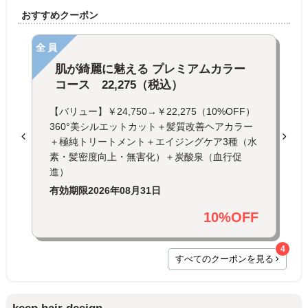
おすすめクーポン
全員
肌が綺麗に魅える プレミアムカラー
コース 22,275（税込）
【バリュー】￥24,750→￥22,275（10%OFF）
360°美シルエットカット＋髪質改善ヘアカラー
＋極純トリートメント＋エイジングケア3種（水
素・髪密度向上・無害化）＋炭酸泉（血行促
進）
有効期限
2026年08月31日
10%OFF
4
すべてのクーポンを見る