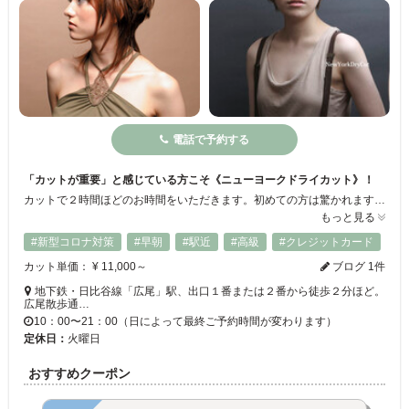
電話で予約する
「カットが重要」と感じている方こそ《ニューヨークドライカット》！
カットで２時間ほどのお時間をいただきます。初めての方は驚かれますが、髪を一切削がずに、ほぼ１本１本切っていくような独特のカット技術で、髪のクセや髪質のお悩みを解消し、自由にヘアースタイルを楽しめます。カットで髪そのものの“きれい”さが引き出され、ご自宅での毎朝のお手入れもラクに！ 伸びてもスタイルがくずれにくく長持ちするのも特長です。ぜひ一度《ニューヨークドライカット》を体感してください。
もっと見る
#新型コロナ対策
#早朝
#駅近
#高級
#クレジットカード
カット単価： ¥ 11,000～
ブログ 1件
地下鉄・日比谷線「広尾」駅、出口１番または２番から徒歩２分ほど。
広尾散歩通…
10：00〜21：00（日によって最終ご予約時間が変わります）
定休日：
火曜日
おすすめクーポン