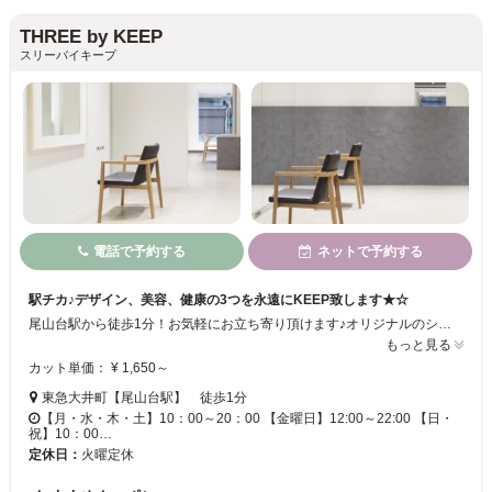
THREE by KEEP
スリーバイキープ
電話で予約する
ネットで予約する
駅チカ♪デザイン、美容、健康の3つを永遠にKEEP致します★☆
尾山台駅から徒歩1分！お気軽にお立ち寄り頂けます♪オリジナルのシャンプー、トリートメントや独自の髪質改善トリートメントで、お客様の髪、頭皮、お肌を、本来の若々しさや美しさに復元致します☆★お客様一人一人と丁寧に向き合い、髪の事だけではなく、食生活や生活習慣についてもアドバイス致しております♪心身ともに美しくする事を私たちはお約束致します♪スタッフ一同、お客様のご来店を心よりお待ち致しております！
もっと見る
カット単価： ¥ 1,650～
東急大井町【尾山台駅】 徒歩1分
【月・水・木・土】10：00～20：00 【金曜日】12:00～22:00 【日・
祝】10：00…
定休日：
火曜定休