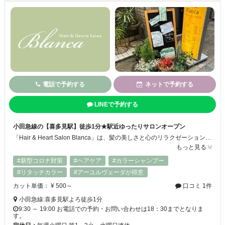
電話で予約する
ネットで予約する
LINEで予約する
小田急線の【喜多見駅】徒歩1分★駅近ゆったりサロンオープン
「Hair & Heart Salon Blanca」は、髪の美しさと心のリラクゼーションを同時に叶えるサロンです。一人ひとりのお悩みや希望に寄り添い、髪質改善を目指す丁寧な施術と、リラックスできる心地よい空間をご提供します。
もっと見る
#新型コロナ対策
#ヘアケア
#カラーシャンプー
#リタッチカラー
#アーユルヴェーダが得意
カット単価： ¥ 500～
口コミ 1件
小田急線:喜多見駅よろ徒歩1分
9:30 ～ 19:00 お電話での予約・お問い合わせは18：30までとなりま
す。