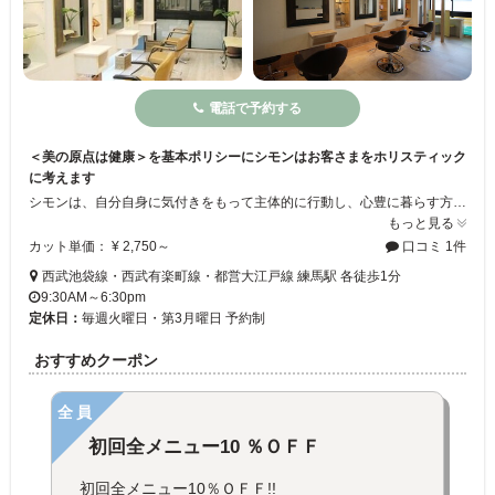
電話で予約する
＜美の原点は健康＞を基本ポリシーにシモンはお客さまをホリスティック
に考えます
シモンは、自分自身に気付きをもって主体的に行動し、心豊に暮らす方のためのリラクゼーションスペースとして、ただヘアスタイルを追い求めるのではなく、心と身体のビューティケアからアプローチしてゆきたいと、長い時間を掛けてさまざまな事をご提案してまいります。
もっと見る
カット単価： ¥ 2,750～
口コミ 1件
西武池袋線・西武有楽町線・都営大江戸線 練馬駅 各徒歩1分
9:30AM～6:30pm
定休日：
毎週火曜日・第3月曜日 予約制
おすすめクーポン
全員
初回全メニュー10 ％ＯＦＦ
初回全メニュー10％ＯＦＦ!!