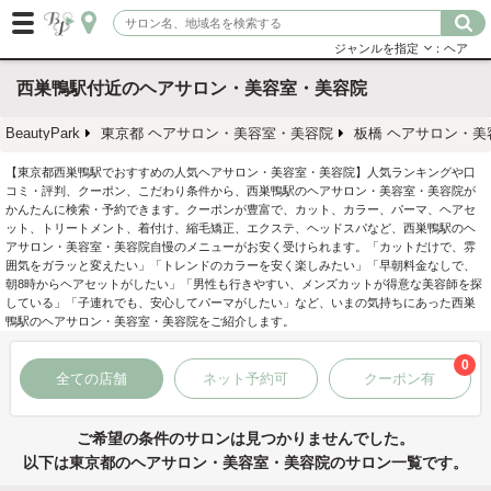
ジャンルを指定
：ヘア
西巣鴨駅付近のヘアサロン・美容室・美容院
BeautyPark
東京都 ヘアサロン・美容室・美容院
板橋 ヘアサロン・美
【東京都西巣鴨駅でおすすめの人気ヘアサロン・美容室・美容院】人気ランキングや口
コミ・評判、クーポン、こだわり条件から、西巣鴨駅のヘアサロン・美容室・美容院が
かんたんに検索・予約できます。クーポンが豊富で、カット、カラー、パーマ、ヘアセ
ット、トリートメント、着付け、縮毛矯正、エクステ、ヘッドスパなど、西巣鴨駅のヘ
アサロン・美容室・美容院自慢のメニューがお安く受けられます。「カットだけで、雰
囲気をガラッと変えたい」「トレンドのカラーを安く楽しみたい」「早朝料金なしで、
朝8時からヘアセットがしたい」「男性も行きやすい、メンズカットが得意な美容師を探
している」「子連れでも、安心してパーマがしたい」など、いまの気持ちにあった西巣
鴨駅のヘアサロン・美容室・美容院をご紹介します。
0
全ての店舗
ネット予約可
クーポン有
ご希望の条件のサロンは見つかりませんでした。
以下は東京都のヘアサロン・美容室・美容院のサロン一覧です。