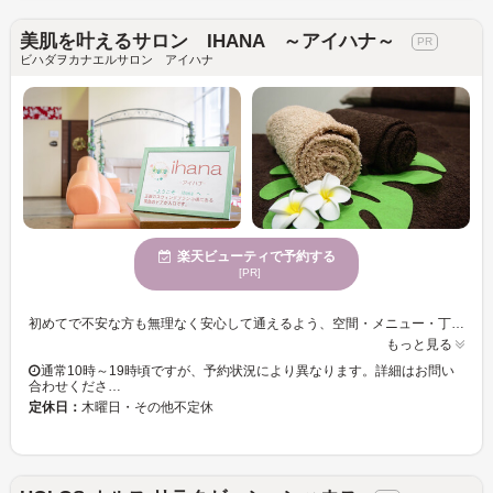
美肌を叶えるサロン IHANA ～アイハナ～
ビハダヲカナエルサロン アイハナ
楽天ビューティで予約する
[PR]
初めてで不安な方も無理なく安心して通えるよう、空間・メニュー・丁寧さに配慮しています☆清潔感があり落ち着いた雰囲気の店内なので、緊張せずリラックスして施術を受けて頂けます♪ 「お肌の内側から美肌へ」「お肌に優しい」がIHANAのこだわり♪お肌の代謝を促進するリラク・マッサージメニューから、小顔、しわ・たるみ・毛穴やほうれい線・くすみの改善を促す「美肌メニュー」、「スピーディー高速脱毛」「毛穴徹底洗浄」「バストケア」「ボディたるみ改善」等様々な美肌を叶えます★ ※エステメニューはエステのIHANAよりご確認ください お客様との出会いを通じつくづくと感じる事は同じメニューでのご来店でもご希望理由はお客様によって様々、という事です。お一人お一人の思いを叶えて頂けるようお悩み・お肌質に合わせた接客・施術を大切にしております。また「お肌へ負担をかけない施術」にもこだわっておりますので敏感肌の方・お子様、デリケートパーツの施術もお任せ下さい。内側からの美肌を一緒に目指しましょう！
もっと見る
通常10時～19時頃ですが、予約状況により異なります。詳細はお問い
合わせくださ…
定休日：
木曜日・その他不定休