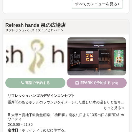
すべてのメニューを見る
Refresh hands 泉の広場店
リフレッシュハンズイズミノヒロバテン
電話で予約する
EPARKで予約する
[PR]
リフレッシュハンズのデザインコンセプト
重厚間のあるホテルのラウンジをイメージした優しい木の温もりと落ちついた色で癒される空間です。
もっと見る
大阪市営地下鉄御堂筋線 「梅田駅」南改札口より13番出口方面/直結 ホ
ワイティ…
10:00～21:30
定休日：
ホワイティうめだに準ずる。