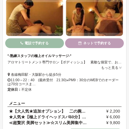
電話で予約する
ネットで予約する
*-熟練スタッフの極上オイルマッサージ-*
アロマトリートメント専門サロン【ボディッシュ】 素敵な個室で、お客様にあわせたオリジナルのオイルマッサージ♪ 日々の疲れからリフレッシュできます☆梅田駅・大阪駅から徒歩5分なのもポイント◎ぜひ、癒されに来てください♪
もっと見る
各線梅田駅・大阪駅から徒歩5分
11:00～22：40 (最終受付 21:30)※PM9：30分のWEBでのオーダー
は70分コースま…
定休日：
不定休
メニュー
★【大人気★追加オプション】 二の腕ほっそり リン…
¥ 2,200
★人気★【極上ドライヘッドスパ60分】頭・首・肩・デ…
¥ 6,000
≪超贅沢 美脚セット≫☆スリム美脚集中＋全身アロマリ…
¥ 9,800