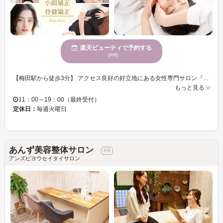
楽天ビューティで予約する
[PR]
【梅田駅から徒歩3分】 アクセス良好の好立地にある女性専門サロン『小顔・骨盤矯正 ビュースタイル梅田店』 ◆オススメの小顔矯正◆ 誰もが憧れる小顔・・・。お顔の筋肉だけでなく、頚椎・頭蓋骨なとの骨格からも矯正！全体のバランスを整えることで小顔へと導きます♪持続性もあり、施術を重ねる度にリフトアップ！年齢を感じさせるほうれい線が気にならなくなり、むくみ改善にもつながります☆ 【骨盤・骨格矯正】 肩こり・腰痛・頭痛などにお困りではありませんか？体を支える骨盤や骨格が歪むと、様々な不調を引き起こす原因にもなります。当サロンでは、じっくりとカウンセリングし、緊張した筋肉や関節をほぐすことで不調を和らげていきます。 どこに行っても良くならなかった・・という方も諦める前に是非当店へお越しください☆
もっと見る
11：00～19：00（最終受付）
定休日：
毎週火曜日
あんず美容整体サロン
アンズビヨウセイタイサロン