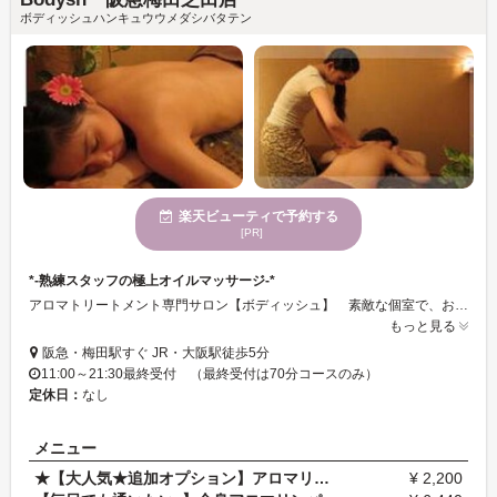
ボディッシュハンキュウウメダシバタテン
楽天ビューティで予約する
[PR]
*-熟練スタッフの極上オイルマッサージ-*
アロマトリートメント専門サロン【ボディッシュ】 素敵な個室で、お客様にあわせたオリジナルのオイルマッサージ♪ 日々の疲れからリフレッシュできます☆
もっと見る
阪急・梅田駅すぐ JR・大阪駅徒歩5分
11:00～21:30最終受付 （最終受付は70分コースのみ）
定休日：
なし
メニュー
★【大人気★追加オプション】アロマリンパ デコルテ…
¥ 2,200