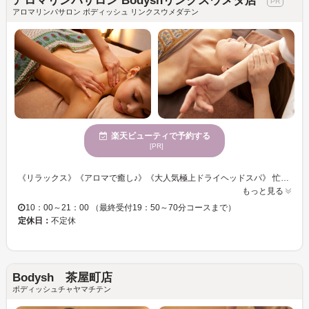
アロマリンパサロン Bodyshリンクスウメダ店
アロマリンパサロン ボディッシュ リンクスウメダテン
楽天ビューティで予約する
[PR]
《リラックス》《アロマで癒し♪》《大人気極上ドライヘッドスパ》 忙しく過ごすアナタにホッと緩める癒しの空間をご準備してます。 ＜痛み・むくみ・こり＞それぞれの箇所に合わせた施術メニューが魅力的。 お客様のお疲れ箇所やお悩みは、経験を積んだスタッフにお任せ下さい！！ 追加オプションも充実◎お身体を少しでも楽にするサポートをさせて頂きます。 日頃のたまったお疲れをリフレッシュしませんか？
もっと見る
10：00～21：00 （最終受付19：50～70分コースまで）
定休日：
不定休
Bodysh 茶屋町店
ボディッシュチャヤマチテン