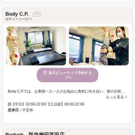
Body C.P.
ボディーシーピー
楽天ビューティで予約する
[PR]
Body C.P.では、お客様一人一人のお悩みに真剣に向き合い、体の分析を通して、あなたの健康寿命を延ばすお手伝いをしております。マッサージで改善しきれなかった体の不調、歪みや癖を細かく診断し、最適なストレッチとトレーニングで、つらくなりにくい体を一緒に作り上げていきます。医療技術の進歩によって平均寿命が伸びている現代、自分の体を自由に使い、思い通りの人生を送れるようサポートします。あなたに合ったプランで、日々の生活をより豊かに満喫できる体作りを目指します。
もっと見る
【平日】10:00-22:00/【土日祝】09:00-22:00
定休日：
不定休
Bodysh 阪急梅田芝田店