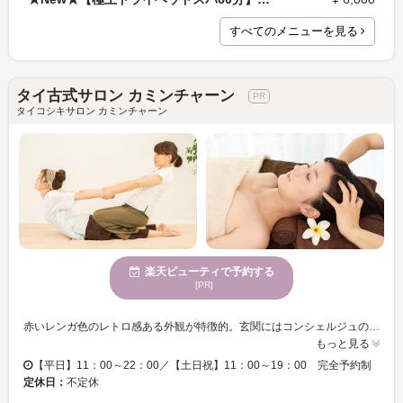
すべてのメニューを見る
タイ古式サロン カミンチャーン
タイコシキサロン カミンチャーン
楽天ビューティで予約する
[PR]
赤いレンガ色のレトロ感ある外観が特徴的。玄関にはコンシェルジュのいるビル内15階に位置するプライベートサロン【サロン カミンチャーン】北新地駅より徒歩4分・東梅田駅より徒歩5分とアクセスしやすく、さらに平日は夜22時まで営業しているので、お仕事帰りにも行けて便利◎！南国リゾート感漂う店内で深いリラクゼーションを感じられます♪ 本場タイで技術を習得したセラピストによる、本格タイ古式マッサージは格別！痛気持ち良いストレッチがヤミツキに★肩こりや腰痛、疲れが溜まっている方や冷えを改善したい方にぜひオススメ◎あなたに合わせた強さで施術をしてくれるので、痛みに弱い方も安心して受けられますよ♪ 優しいタッチの痛くない小顔矯正や女性専用のアロマオイルマッサージもオススメ☆バリニーズスタイルを取り入れたマッサージで、心身ともにリラックス♪自分へのご褒美にぜひ♪
もっと見る
【平日】11：00～22：00／【土日祝】11：00～19：00 完全予約制
定休日：
不定休