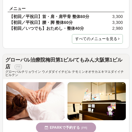
メニュー
【初回／平祝日】首・肩・肩甲骨 整体60分
3,300
【初回／平祝日】腰・脚 整体60分
3,300
【初回／いつでも】おためし・整体40分
2,980
すべてのメニューを見る
グローバル治療院梅田第1ビル/てもみん大阪第1ビル
店
グローバルチリョウイン ウメダダイイチビル テモミンオオサカエキマエダイイチ
ビルテン
EPARKで予約する
[PR]