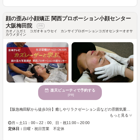
顔の歪み/小顔矯正 関西プロポーション小顔センター
大阪梅田院
カオノユガミ コガオキョウセイ カンサイプロポーションコガオセンターオオサ
カウメダイン
楽天ビューティで予約する
[PR]
【阪急梅田駅から徒歩3分】癒しやリラクゼーション店などの雰囲気重視ではなく、施術効果を最優先した営業方針なのでシンプルな店内。分かりやすい体験談を掲示し、効果のイメージが得られやすいようにしています★他人と対面しない待合の作りで、プライバシー充分配慮しています！！ 《小顔矯正、特に非対称な顔の矯正専門院》 【得意技：顎・エラ・頬の非対称専門矯正】単なる小顔でなく左右対称に拘った小顔対称矯正がウリ♪男性にも効果的な施術なので男性も多数通われています◎ 無痛・無圧で安全◎幼稚園児からお年寄りまで、幅広くご利用頂けます♪身体のお悩みを改善したい方は是非『関西プロポーション小顔センター大阪梅田院』にお任せ下さい★
もっと見る
月～土11：00～22：00、日・祝11:00～20:00
定休日：
日曜・祝日営業 不定休