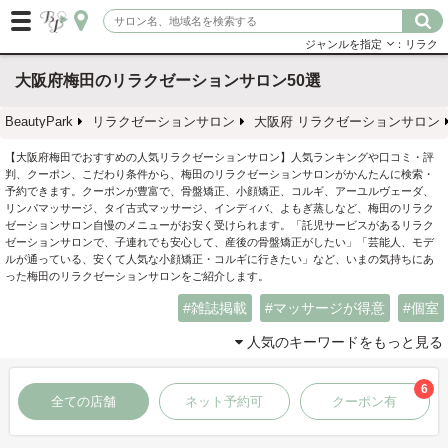
ジャンルを指定
：リラク
大阪府梅田のリラクゼーションサロン50選
BeautyPark
リラクゼーションサロン
大阪府 リラクゼーションサロン
【大阪府梅田でおすすめの人気リラクゼーションサロン】人気ランキングや口コミ・評
判、クーポン、こだわり条件から、梅田のリラクゼーションサロンがかんたんに検索・
予約できます。クーポンが豊富で、骨盤矯正、小顔矯正、コルギ、アーユルヴェーダ、
リンパマッサージ、タイ古式マッサージ、インディバ、よもぎ蒸しなど、梅田のリラク
ゼーションサロン自慢のメニューがお安く受けられます。「託児サービスがあるリラク
ゼーションサロンで、子連れでも安心して、産後の骨盤矯正がしたい」「芸能人、モデ
ルが通っている、安くて人気な小顔矯正・コルギに行きたい」など、いまの気持ちにあ
った梅田のリラクゼーションサロンをご紹介します。
雑誌掲載
マッサージが得意
個室
人気のキーワードをもっと見る
6
全ての店舗
ネット予約可
クーポン有