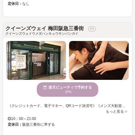
定休日：
なし
クイーンズウェイ 梅田阪急三番街
クイーンズウェイウメダハンキュウサンバンガイ
楽天ビューティで予約する
[PR]
《クレジットカード、電子マネー、QRコード決済可》《メンズ大歓迎☆》 【お客様に親身に寄り添ってコースをご提案させていただきます☆彡】 高度な専門知識をもったセラピストがあなたのカラダの不調や悩みにじっくりアプローチ◎ 「パウダー＆オイル」「首肩リフレ」「揉みほぐし」「ヘッドスパ」等、種類豊富にメニューをご用意♪♪ 疲れている部位を重点的にケアして癒しを提供いたします！
もっと見る
10：00～21:00
定休日：
阪急三番街に準ずる