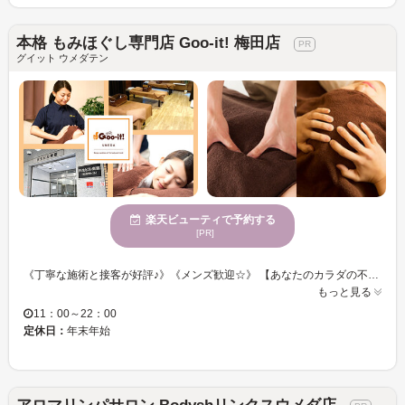
本格 もみほぐし専門店 Goo-it! 梅田店
グイット ウメダテン
楽天ビューティで予約する
[PR]
《丁寧な施術と接客が好評♪》《メンズ歓迎☆》 【あなたのカラダの不調・お悩みに”プラス”になるように全力でサポートいたします♪】 もみほぐしで届かない深層の筋肉（インナーマッスル）をストレッチ◎ 全身とつながってるツボがたくさんある足裏や足の指をイタ気持ちいい刺激でアプローチ☆ 絶妙な力加減で、筋肉のコリ・疲労をほぐして身体の調子を整えます！ 整体・マッサージファンにも◎《梅田駅・大阪駅からスグ♪♪》カラダを整えませんか？リラクゼーションタイムを身近なものに・・・♪
もっと見る
11：00～22：00
定休日：
年末年始