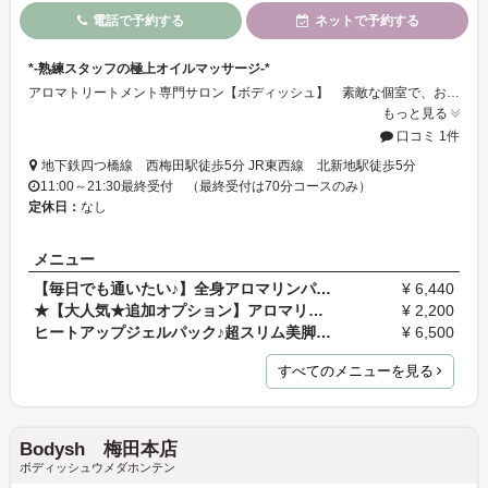
電話で予約する
ネットで予約する
*-熟練スタッフの極上オイルマッサージ-*
アロマトリートメント専門サロン【ボディッシュ】 素敵な個室で、お客様にあわせたオリジナルのオイルマッサージ♪ 日々の疲れからリフレッシュできます☆
もっと見る
口コミ 1件
地下鉄四つ橋線 西梅田駅徒歩5分 JR東西線 北新地駅徒歩5分
11:00～21:30最終受付 （最終受付は70分コースのみ）
定休日：
なし
メニュー
【毎日でも通いたい♪】全身アロマリンパトリートメン…
¥ 6,440
★【大人気★追加オプション】アロマリンパ デコルテ…
¥ 2,200
ヒートアップジェルパック♪超スリム美脚集中フットケ…
¥ 6,500
すべてのメニューを見る
Bodysh 梅田本店
ボディッシュウメダホンテン