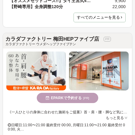
【オススメセットコース!!】タイ王宮式45分+フットリ…
9,900
【野崎専用】全身調整120分
22,000
すべてのメニューを見る
カラダファクトリー 梅田HEPファイブ店
カラダファクトリー ウメダヘップファイブテン
EPARKで予約する
[PR]
《一人ひとりの身体に合わせた施術をご提案》首・肩・腰・脚など気になる箇所をご相談ください。【整体60分(骨盤調整付き)・お着替え無料】初回体験特別価格:3,300円(税込)～。お気軽にご予約ください。
もっと見る
日曜日:11:00〜21:00 最終受付 00:00, 月曜日:11:00〜21:00 最終受付 0
0:00, 火…