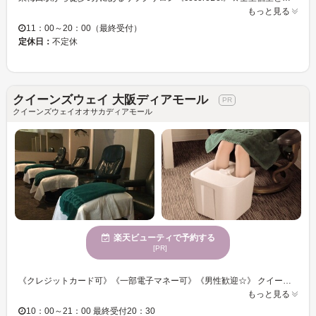
もっと見る
11：00～20：00（最終受付）
定休日：
不定休
クイーンズウェイ 大阪ディアモール
クイーンズウェイオオサカディアモール
楽天ビューティで予約する
[PR]
《クレジットカード可》《一部電子マネー可》《男性歓迎☆》 クイーンズウェイの“英国式リフレクソロジー”は、長い歴史を誇る、当サロンオリジナルの技術です。 “イタ気持ちいい”リフレクソロジーを徹底的に追及した技術開発が、リピート率を誇っています。 お仕事の休憩時間などにもお気軽にご利用下さい！ 皆様にお会いできるのをスタッフ一同心よりお待ちしております♪ また、施術後口コミをご投稿頂くと楽天のポイントが50ポイント付与されます。 気になるメニューがございましたらぜひご予約ください☆
もっと見る
10：00～21：00 最終受付20：30