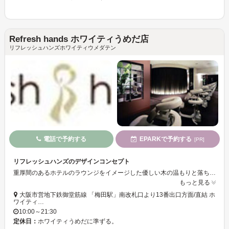
Refresh hands ホワイティうめだ店
リフレッシュハンズホワイティウメダテン
電話で予約する
EPARKで予約する
[PR]
リフレッシュハンズのデザインコンセプト
重厚間のあるホテルのラウンジをイメージした優しい木の温もりと落ちついた色で癒される空間です。
もっと見る
大阪市営地下鉄御堂筋線 「梅田駅」南改札口より13番出口方面/直結 ホ
ワイティ…
10:00～21:30
定休日：
ホワイティうめだに準ずる。