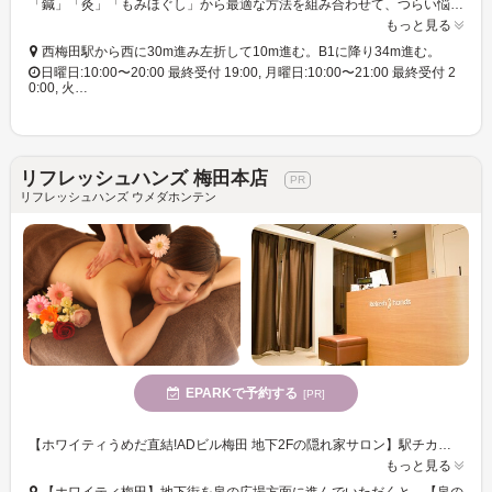
「鍼」「灸」「もみほぐし」から最適な方法を組み合わせて、つらい悩みを解消へ導きます!30分〜の短時間コースもあり。
もっと見る
西梅田駅から西に30m進み左折して10m進む。B1に降り34m進む。
日曜日:10:00〜20:00 最終受付 19:00, 月曜日:10:00〜21:00 最終受付 2
0:00, 火…
リフレッシュハンズ 梅田本店
リフレッシュハンズ ウメダホンテン
EPARKで予約する
[PR]
【ホワイティうめだ直結!ADビル梅田 地下2Fの隠れ家サロン】駅チカでアクセスに便利な立地!男女OK。お仕事帰りのビジネスパーソンなど様々なお客様に喜んでいただいています。
もっと見る