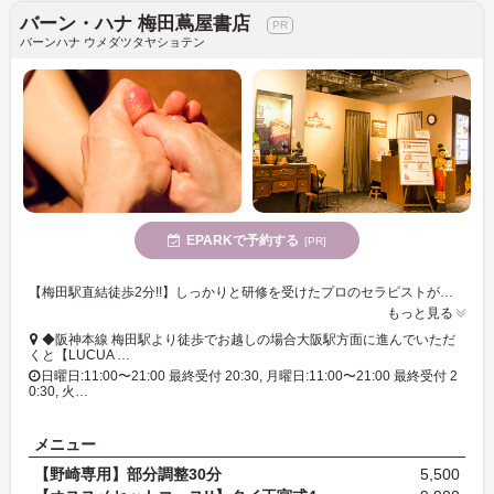
バーン・ハナ 梅田蔦屋書店
バーンハナ ウメダツタヤショテン
EPARKで予約する
[PR]
【梅田駅直結徒歩2分!!】しっかりと研修を受けたプロのセラピストがひとりひとりのお体に合った施術をご提供します。アジアンテイストの心地のいい空間で心身ともにリラックスしませんか?
もっと見る
◆阪神本線 梅田駅より徒歩でお越しの場合大阪駅方面に進んでいただ
くと【LUCUA …
日曜日:11:00〜21:00 最終受付 20:30, 月曜日:11:00〜21:00 最終受付 2
0:30, 火…
メニュー
【野崎専用】部分調整30分
5,500