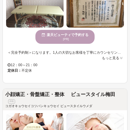
楽天ビューティで予約する
[PR]
＜完全予約制＞になります。1人の大切なお客様を丁寧にカウンセリング、施術を行いたい！私自信のモットーで、1日3組限定となります。 当サロンは「オルゴン療法」というメソッドです。オルゴン療法とはオルゴンリングというリングを用いて、手や足の全身の滞っている血液、ホルモンリンパの詰まりを流して行き、凝り固まっている筋肉深く手の届かない所にあるコリや詰まりをほぐし、楽に動きやすくめぐりの良い体に改善していく療法です！ めぐりの良い体になることにより、冷え・むくみ・肩こり・腰痛・頭痛・便秘・不眠などの症状が緩和され、副産物として美肌や、気になる部分のサイズダウンのダイエット効果もついてきます☆
もっと見る
12：00～21：00
定休日：
不定休
小顔矯正・骨盤矯正・整体 ビュースタイル梅田
コガオキョウセイコツバンキョウセイ ビュースタイルウメダ