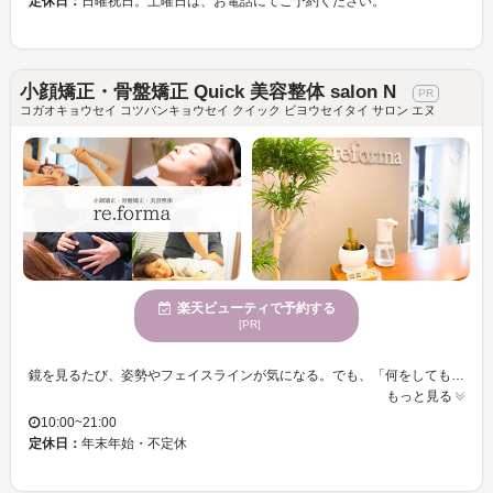
定休日：
日曜祝日。土曜日は、お電話にてご予約ください。
小顔矯正・骨盤矯正 Quick 美容整体 salon N
コガオキョウセイ コツバンキョウセイ クイック ビヨウセイタイ サロン エヌ
楽天ビューティで予約する
[PR]
鏡を見るたび、姿勢やフェイスラインが気になる。でも、「何をしても変わらない」と感じていませんか？ その悩み、まだ“変わる余地”があります。美しい姿勢とスッキリ小顔は、見た目を変えるだけでなく、気持ちまで前向きにしてくれる。そんな体の変化を、あなたに感じてほしい。 当サロンでは、猫背や骨盤の歪みを整え、理想のボディラインへ導くだけでなく、顔のむくみや左右差にもアプローチ。呼吸や血流の巡りを整え、内側からも美しく整えます。国家資格をもつプロが、一人ひとりに合わせた施術でサポート。小顔矯正・骨盤矯正・整体・トレーニングなど、美容と健康を一体にしたメニューを取り揃えています。
もっと見る
10:00~21:00
定休日：
年末年始・不定休