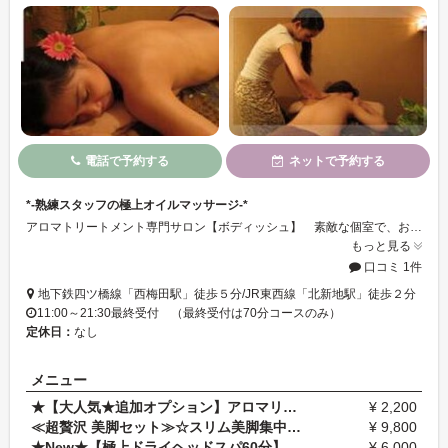
電話で予約する
ネットで予約する
*-熟練スタッフの極上オイルマッサージ-*
アロマトリートメント専門サロン【ボディッシュ】 素敵な個室で、お客様にあわせたオリジナルのオイルマッサージ♪ 日々の疲れからリフレッシュできます☆
もっと見る
口コミ 1件
地下鉄四ツ橋線「西梅田駅」徒歩５分/JR東西線「北新地駅」徒歩２分
11:00～21:30最終受付 （最終受付は70分コースのみ）
定休日：
なし
メニュー
★【大人気★追加オプション】アロマリンパ デコルテ…
¥ 2,200
≪超贅沢 美脚セット≫☆スリム美脚集中＋全身アロマリ…
¥ 9,800
★New★【極上ドライヘッドスパ60分】頭・首・肩・デコ…
¥ 6,000