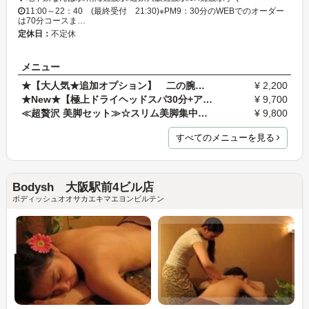
11:00～22：40 (最終受付 21:30)※PM9：30分のWEBでのオーダー
は70分コースま…
定休日：
不定休
メニュー
★【大人気★追加オプション】 二の腕ほっそり リン…
¥ 2,200
★New★【極上ドライヘッドスパ30分+アロマリンパ全身7…
¥ 9,700
≪超贅沢 美脚セット≫☆スリム美脚集中＋全身アロマリ…
¥ 9,800
すべてのメニューを見る
Bodysh 大阪駅前4ビル店
ボディッシュオオサカエキマエヨンビルテン