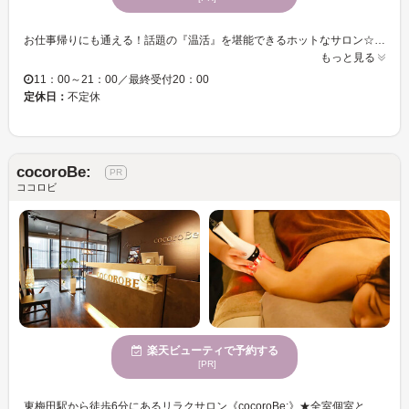
お仕事帰りにも通える！話題の『温活』を堪能できるホットなサロン☆店内はアジアンテイストの落ち着いた空間です。メイクスペースもありますので、施術後のお化粧直しも◎ よもぎ蒸しでは、オーガニックよもぎに加えてお悩み別にハーブを調合致します。身体を芯から温めることで、代謝も免疫もアップ☆温かい手でゆったりとほぐすオイルトリートメントもおすすめ...♪疲れた身体をいたわる癒しの時間をお届けします。
もっと見る
11：00～21：00／最終受付20：00
定休日：
不定休
cocoroBe:
ココロビ
楽天ビューティで予約する
[PR]
東梅田駅から徒歩6分にあるリラクサロン《cocoroBe:》★全室個室となっているので、自分だけの贅沢なサロンタイムをお過ごしください♪ 熟練のリンパマッサージ×高性能マシン『ハイパーナイフ』の相乗効果で短期間で美しいBodyラインに導きます♪是非効果をお試しください☆