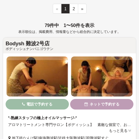
«
1
2
»
79件中 1〜50件を表示
表示順位は、掲載費用、情報量などから総合的に決定しています。
Bodysh 難波2号店
ボディッシュナンバニゴウテン
電話で予約する
ネットで予約する
*-熟練スタッフの極上オイルマッサージ-*
アロマトリートメント専門サロン【ボディッシュ】 素敵な個室で、お客様にあわせたオリジナルのオイルマッサージ♪ 日々の疲れからリフレッシュできます☆地下鉄なんば駅から徒歩5分なのもポイント◎ぜひ、癒されに来てください♪
もっと見る
地下鉄なんば駅/南海難波駅/近鉄大阪難波駅/JR難波駅すぐ