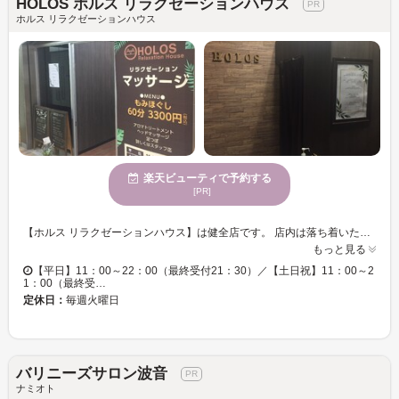
HOLOS ホルス リラクゼーションハウス
ホルス リラクゼーションハウス
楽天ビューティで予約する
[PR]
【ホルス リラクゼーションハウス】は健全店です。 店内は落ち着いた明るさで、リラックスして頂きやすい空間を意識した完全個室のこじんまりした店内となります。 ストレス社会により今の現代人には肉体的、精神的にもストレスをためやすい身体になっている為、少しでもストレスに打ち勝てるような身体づくりの手助けをしていく為にオープンいたしました。 その為にもただ疲れを感じている箇所だけにアプローチするだけでなく、全体的にほぐし身体の循環の巡りを良くするマッサージをおこなってます。 こだわりの『呼吸法』を取り入れ、ただマッサージをするだけでなくご自身でも深い呼吸をしていただき、外からのマッサージと内からの呼吸を合わせて、緊張した状態の身体をほぐしていきます。また、呼吸をすることで副交感神経を刺激することでリラックス効果が高まり、自律神経が整っていくと身体の循環が良くなり心身共にリフレッシュして頂きやすくなります。 カップル、お友達2人ペアも大歓迎！！ 皆様のお越しを心よりお待ち申し上げております。
もっと見る
【平日】11：00～22：00（最終受付21：30）／【土日祝】11：00～2
1：00（最終受…
定休日：
毎週火曜日
バリニーズサロン波音
ナミオト