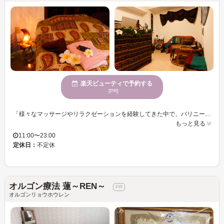
楽天ビューティで予約する
[PR]
「様々なマッサージやリラクゼーションを経験してきた中で、バリニーズの出会いは衝撃でした」 そう話す『バリニーズサロン波音 (なみおと)』のオーナー。お財布の無理なく、定期的なケアを続けていきたいという女性の想いを叶えた波音のメニューは、どれもが贅沢を味わえる内容と低価格！ 痛みを感じることなく物足りなさがないという、絶妙の圧の強さが心地いいバリニーズ。 これまで経験してきたあらゆる技術のいいとこ取りをした独自のバリニーズで、一人ひとりに合わせたオールハンドの施術にこだわります。オイルもオリジナルブレンドのものを数種類揃え、施術に合わせて選びます。 自身のケアの大切さを知る女性から高い支持を得る波音は、梅田ロフト近くの知る人ぞ知る隠れ家サロンです★ 波音のスタッフは、全員が様々なライセンスを保持する経験豊富なスペシャリスト。
もっと見る
11:00〜23:00
定休日：
不定休
オルゴン療法 蓮～REN～
オルゴンリョウホウレン