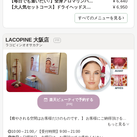
【毎日でも通いたい♪】全身アロマリンパトリートメン…
¥ 6,440
【大人気セットコース】ドライヘッドスパ50分＆リフ…
¥ 6,950
すべてのメニューを見る
LACOPINE 大阪店
ラコピィンオオサカテン
楽天ビューティで予約する
[PR]
【癒やされる空間はお客様だけのものです。】 お客様にご納得頂ける結果にこだわるエステサロンLACOPINE -ラコピィン-。多くのエステティックサロンで選ばれているギノー化粧品を、ぜひあなたの肌でお確かめください。サロンは完全予約制、お客様一人ひとりのプライベートな時間と空間を大切にするサロンです。 ギノーは女性の美しさを追求するフランスのエステティックブランドです。ギノーの大きな特徴は結果にこだわった独自の化粧品を展開している点です。化粧品の効果を最大限に発揮する為に、オリジナル美容機器と化粧品のコラボレーションによって世界中の女性に美を提供し高く評価されています。 渡辺橋駅から徒歩4分、21時まで営業しているので、お客様のご予定にあわせてお越しいただけます。是非【LACOPINE】で癒やしと美のひと時をお過ごしください。
もっと見る
10:00～21:00／【受付時間】9:00～21:00